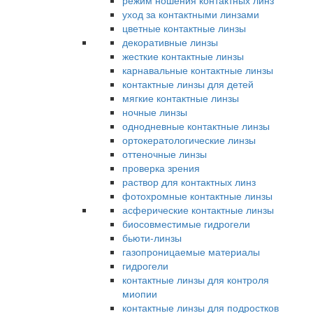
режим ношения контактных линз
уход за контактными линзами
цветные контактные линзы
декоративные линзы
жесткие контактные линзы
карнавальные контактные линзы
контактные линзы для детей
мягкие контактные линзы
ночные линзы
однодневные контактные линзы
ортокератологические линзы
оттеночные линзы
проверка зрения
раствор для контактных линз
фотохромные контактные линзы
асферические контактные линзы
биосовместимые гидрогели
бьюти-линзы
газопроницаемые материалы
гидрогели
контактные линзы для контроля
миопии
контактные линзы для подростков