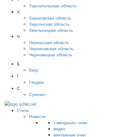
Тернопольская область
Х
Харьковская область
Херсонская область
Хмельницкая область
Ч
Черкасская область
Черниговская область
Черновицкая область
Б
Баку
Г
Гянджа
С
Сумгаит
Стиль
Новости
«звёздные» очки
видео
винтажные очки