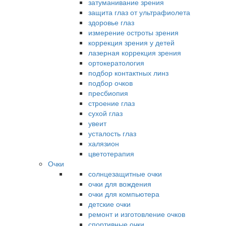
затуманивание зрения
защита глаз от ультрафиолета
здоровье глаз
измерение остроты зрения
коррекция зрения у детей
лазерная коррекция зрения
ортокератология
подбор контактных линз
подбор очков
пресбиопия
строение глаз
сухой глаз
увеит
усталость глаз
халязион
цветотерапия
Очки
солнцезащитные очки
очки для вождения
очки для компьютера
детские очки
ремонт и изготовление очков
спортивные очки