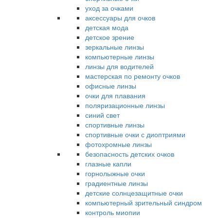
уход за очками
аксессуары для очков
детская мода
детское зрение
зеркальные линзы
компьютерные линзы
линзы для водителей
мастерская по ремонту очков
офисные линзы
очки для плавания
поляризационные линзы
синий свет
спортивные линзы
спортивные очки с диоптриями
фотохромные линзы
безопасность детских очков
глазные капли
горнолыжные очки
градиентные линзы
детские солнцезащитные очки
компьютерный зрительный синдром
контроль миопии