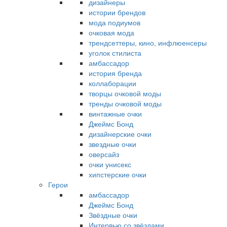
дизайнеры
истории брендов
мода подиумов
очковая мода
трендсеттеры, кино, инфлюенсеры
уголок стилиста
амбассадор
история бренда
коллаборации
творцы очковой моды
тренды очковой моды
винтажные очки
Джеймс Бонд
дизайнерские очки
звездные очки
оверсайз
очки унисекс
хипстерские очки
Герои
амбассадор
Джеймс Бонд
Звёздные очки
Интервью со звёздами