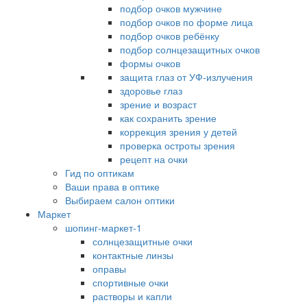
подбор очков мужчине
подбор очков по форме лица
подбор очков ребёнку
подбор солнцезащитных очков
формы очков
защита глаз от УФ-излучения
здоровье глаз
зрение и возраст
как сохранить зрение
коррекция зрения у детей
проверка остроты зрения
рецепт на очки
Гид по оптикам
Ваши права в оптике
Выбираем салон оптики
Маркет
шопинг-маркет-1
солнцезащитные очки
контактные линзы
оправы
спортивные очки
растворы и капли