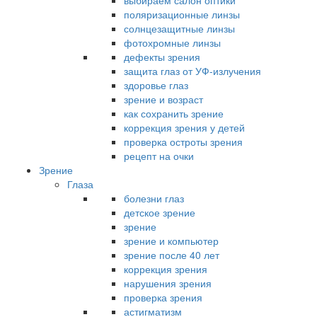
выбираем салон оптики
поляризационные линзы
солнцезащитные линзы
фотохромные линзы
дефекты зрения
защита глаз от УФ-излучения
здоровье глаз
зрение и возраст
как сохранить зрение
коррекция зрения у детей
проверка остроты зрения
рецепт на очки
Зрение
Глаза
болезни глаз
детское зрение
зрение
зрение и компьютер
зрение после 40 лет
коррекция зрения
нарушения зрения
проверка зрения
астигматизм