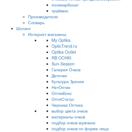
поликарбонат
трайвекс
Производители
Словарь
Шопинг
Интернет-магазины
My Optika
OpticTrend.ru
Optika Outlet
RB OCHKI
Sun-Season
Галерея Очков
Деточки
Культура Зрения
НетОптик
ОптикБокс
ОптиСтатус
Черника Оптика
выбор цвета очков
материалы очков
подбор очков мужчине
подбор очков по форме лица