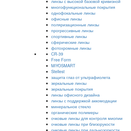
линзы с высокой базовой кривизной
многофункциональные покрытия
однофокальные линзы
офисные линзы
поляризационные линзы
прогрессивные линзы
спортивные линзы
сферические линзы
фотохромные линзы
CR-39
Free Form
MiYOSMART
Stellest
защита глаз от ультрафиолета
зеркальные линзы
зеркальные покрытия
линзы офисного дизайна
линзы с поддержкой аккомодации
минеральное стекло
органические полимеры
очковые линзы для контроля миопии
очковые линзы при близорукости
очковые линзы при дальнозоркости