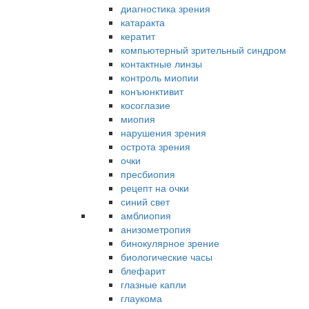
диагностика зрения
катаракта
кератит
компьютерный зрительный синдром
контактные линзы
контроль миопии
конъюнктивит
косоглазие
миопия
нарушения зрения
острота зрения
очки
пресбиопия
рецепт на очки
синий свет
амблиопия
анизометропия
бинокулярное зрение
биологические часы
блефарит
глазные капли
глаукома