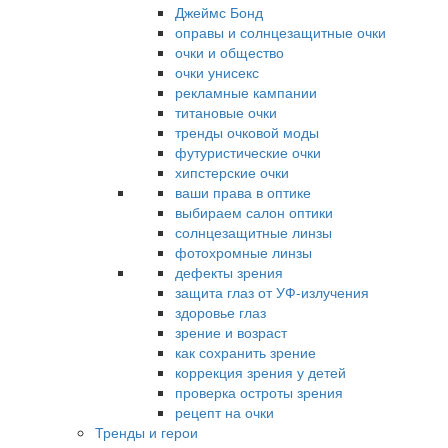
Джеймс Бонд
оправы и солнцезащитные очки
очки и общество
очки унисекс
рекламные кампании
титановые очки
тренды очковой моды
футуристические очки
хипстерские очки
ваши права в оптике
выбираем салон оптики
солнцезащитные линзы
фотохромные линзы
дефекты зрения
защита глаз от УФ-излучения
здоровье глаз
зрение и возраст
как сохранить зрение
коррекция зрения у детей
проверка остроты зрения
рецепт на очки
Тренды и герои