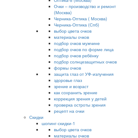
Оптика-8 (Москва)
Очки – производство и ремонт
(Москва)
Черника-Оптика ( Москва)
Черника-Оптика (Спб)
выбор цвета очков
материалы очков
подбор очков мужчине
подбор очков по форме лица
подбор очков ребёнку
подбор солнцезащитных очков
формы очков
защита глаз от УФ-излучения
здоровье глаз
зрение и возраст
как сохранить зрение
коррекция зрения у детей
проверка остроты зрения
рецепт на очки
Скидки
шопинг-скидки-1
выбор цвета очков
материалы очков