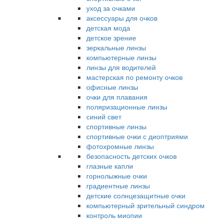
уход за очками
аксессуары для очков
детская мода
детское зрение
зеркальные линзы
компьютерные линзы
линзы для водителей
мастерская по ремонту очков
офисные линзы
очки для плавания
поляризационные линзы
синий свет
спортивные линзы
спортивные очки с диоптриями
фотохромные линзы
безопасность детских очков
глазные капли
горнолыжные очки
градиентные линзы
детские солнцезащитные очки
компьютерный зрительный синдром
контроль миопии