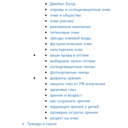
Джеймс Бонд
оправы и солнцезащитные очки
очки и общество
очки унисекс
рекламные кампании
титановые очки
тренды очковой моды
футуристические очки
хипстерские очки
ваши права в оптике
выбираем салон оптики
солнцезащитные линзы
фотохромные линзы
дефекты зрения
защита глаз от УФ-излучения
здоровье глаз
зрение и возраст
как сохранить зрение
коррекция зрения у детей
проверка остроты зрения
рецепт на очки
Тренды и герои