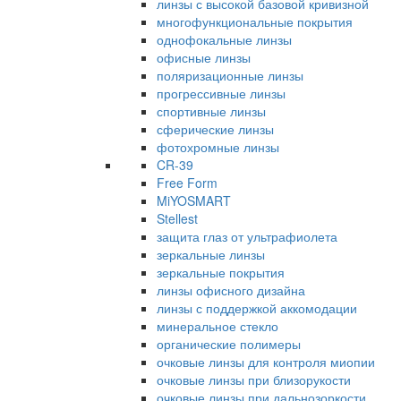
линзы с высокой базовой кривизной
многофункциональные покрытия
однофокальные линзы
офисные линзы
поляризационные линзы
прогрессивные линзы
спортивные линзы
сферические линзы
фотохромные линзы
CR-39
Free Form
MiYOSMART
Stellest
защита глаз от ультрафиолета
зеркальные линзы
зеркальные покрытия
линзы офисного дизайна
линзы с поддержкой аккомодации
минеральное стекло
органические полимеры
очковые линзы для контроля миопии
очковые линзы при близорукости
очковые линзы при дальнозоркости