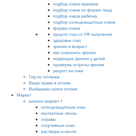
подбор очков мужчине
подбор очков по форме лица
подбор очков ребёнку
подбор солнцезащитных очков
формы очков
защита глаз от УФ-излучения
здоровье глаз
зрение и возраст
как сохранить зрение
коррекция зрения у детей
проверка остроты зрения
рецепт на очки
Гид по оптикам
Ваши права в оптике
Выбираем салон оптики
Маркет
шопинг-маркет-1
солнцезащитные очки
контактные линзы
оправы
спортивные очки
растворы и капли