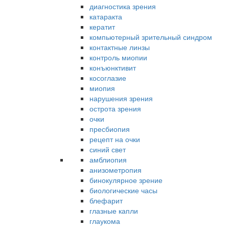
диагностика зрения
катаракта
кератит
компьютерный зрительный синдром
контактные линзы
контроль миопии
конъюнктивит
косоглазие
миопия
нарушения зрения
острота зрения
очки
пресбиопия
рецепт на очки
синий свет
амблиопия
анизометропия
бинокулярное зрение
биологические часы
блефарит
глазные капли
глаукома