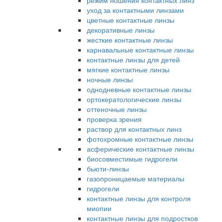
режим ношения контактных линз
уход за контактными линзами
цветные контактные линзы
декоративные линзы
жесткие контактные линзы
карнавальные контактные линзы
контактные линзы для детей
мягкие контактные линзы
ночные линзы
однодневные контактные линзы
ортокератологические линзы
оттеночные линзы
проверка зрения
раствор для контактных линз
фотохромные контактные линзы
асферические контактные линзы
биосовместимые гидрогели
бьюти-линзы
газопроницаемые материалы
гидрогели
контактные линзы для контроля
миопии
контактные линзы для подростков