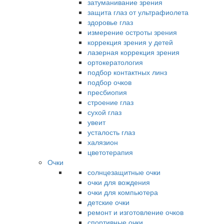
затуманивание зрения
защита глаз от ультрафиолета
здоровье глаз
измерение остроты зрения
коррекция зрения у детей
лазерная коррекция зрения
ортокератология
подбор контактных линз
подбор очков
пресбиопия
строение глаз
сухой глаз
увеит
усталость глаз
халязион
цветотерапия
Очки
солнцезащитные очки
очки для вождения
очки для компьютера
детские очки
ремонт и изготовление очков
спортивные очки