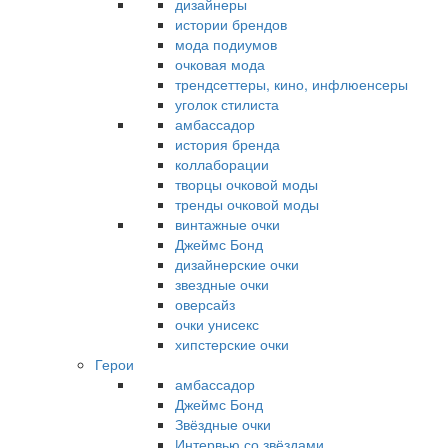
дизайнеры
истории брендов
мода подиумов
очковая мода
трендсеттеры, кино, инфлюенсеры
уголок стилиста
амбассадор
история бренда
коллаборации
творцы очковой моды
тренды очковой моды
винтажные очки
Джеймс Бонд
дизайнерские очки
звездные очки
оверсайз
очки унисекс
хипстерские очки
Герои
амбассадор
Джеймс Бонд
Звёздные очки
Интервью со звёздами