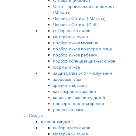
Оптика-8 (Москва)
Очки – производство и ремонт
(Москва)
Черника-Оптика ( Москва)
Черника-Оптика (Спб)
выбор цвета очков
материалы очков
подбор очков мужчине
подбор очков по форме лица
подбор очков ребёнку
подбор солнцезащитных очков
формы очков
защита глаз от УФ-излучения
здоровье глаз
зрение и возраст
как сохранить зрение
коррекция зрения у детей
проверка остроты зрения
рецепт на очки
Скидки
шопинг-скидки-1
выбор цвета очков
материалы очков