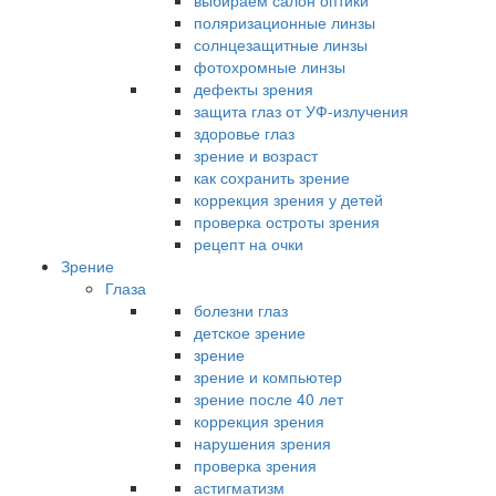
выбираем салон оптики
поляризационные линзы
солнцезащитные линзы
фотохромные линзы
дефекты зрения
защита глаз от УФ-излучения
здоровье глаз
зрение и возраст
как сохранить зрение
коррекция зрения у детей
проверка остроты зрения
рецепт на очки
Зрение
Глаза
болезни глаз
детское зрение
зрение
зрение и компьютер
зрение после 40 лет
коррекция зрения
нарушения зрения
проверка зрения
астигматизм