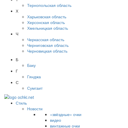
Тернопольская область
Х
Харьковская область
Херсонская область
Хмельницкая область
Ч
Черкасская область
Черниговская область
Черновицкая область
Б
Баку
Г
Гянджа
С
Сумгаит
Стиль
Новости
«звёздные» очки
видео
винтажные очки