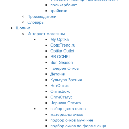
поликарбонат
трайвекс
Производители
Словарь
Шопинг
Интернет-магазины
My Optika
OpticTrend.ru
Optika Outlet
RB OCHKI
Sun-Season
Галерея Очков
Деточки
Культура Зрения
НетОптик
ОптикБокс
ОптиСтатус
Черника Оптика
выбор цвета очков
материалы очков
подбор очков мужчине
подбор очков по форме лица