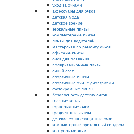
уход за очками
аксессуары для очков
детская мода
детское зрение
зеркальные линзы
компьютерные линзы
линзы для водителей
мастерская по ремонту очков
офисные линзы
очки для плавания
поляризационные линзы
синий свет
спортивные линзы
спортивные очки с диоптриями
фотохромные линзы
безопасность детских очков
глазные капли
горнолыжные очки
градиентные линзы
детские солнцезащитные очки
компьютерный зрительный синдром
контроль миопии