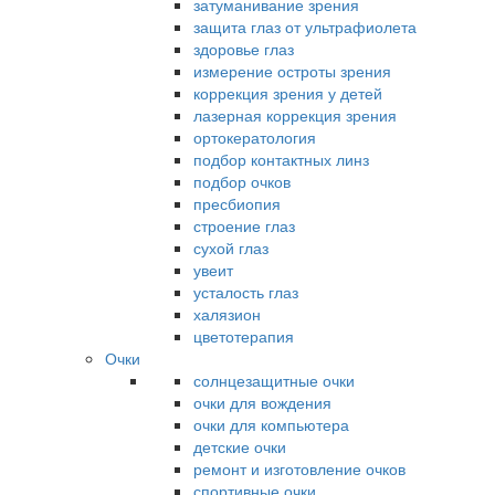
затуманивание зрения
защита глаз от ультрафиолета
здоровье глаз
измерение остроты зрения
коррекция зрения у детей
лазерная коррекция зрения
ортокератология
подбор контактных линз
подбор очков
пресбиопия
строение глаз
сухой глаз
увеит
усталость глаз
халязион
цветотерапия
Очки
солнцезащитные очки
очки для вождения
очки для компьютера
детские очки
ремонт и изготовление очков
спортивные очки