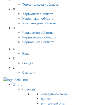
Тернопольская область
Х
Харьковская область
Херсонская область
Хмельницкая область
Ч
Черкасская область
Черниговская область
Черновицкая область
Б
Баку
Г
Гянджа
С
Сумгаит
Стиль
Новости
«звёздные» очки
видео
винтажные очки