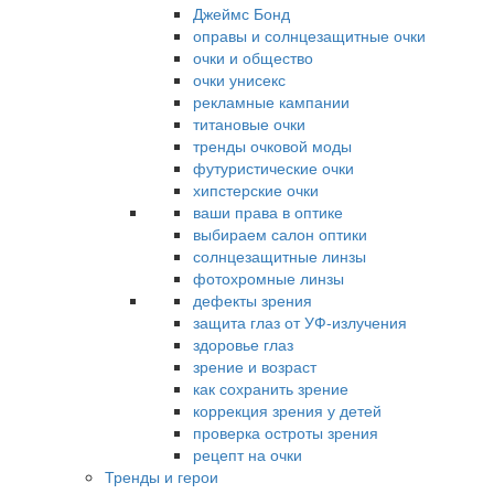
Джеймс Бонд
оправы и солнцезащитные очки
очки и общество
очки унисекс
рекламные кампании
титановые очки
тренды очковой моды
футуристические очки
хипстерские очки
ваши права в оптике
выбираем салон оптики
солнцезащитные линзы
фотохромные линзы
дефекты зрения
защита глаз от УФ-излучения
здоровье глаз
зрение и возраст
как сохранить зрение
коррекция зрения у детей
проверка остроты зрения
рецепт на очки
Тренды и герои