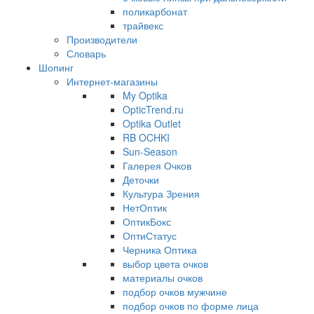
поликарбонат
трайвекс
Производители
Словарь
Шопинг
Интернет-магазины
My Optika
OpticTrend.ru
Optika Outlet
RB OCHKI
Sun-Season
Галерея Очков
Деточки
Культура Зрения
НетОптик
ОптикБокс
ОптиСтатус
Черника Оптика
выбор цвета очков
материалы очков
подбор очков мужчине
подбор очков по форме лица