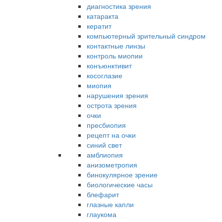
диагностика зрения
катаракта
кератит
компьютерный зрительный синдром
контактные линзы
контроль миопии
конъюнктивит
косоглазие
миопия
нарушения зрения
острота зрения
очки
пресбиопия
рецепт на очки
синий свет
амблиопия
анизометропия
бинокулярное зрение
биологические часы
блефарит
глазные капли
глаукома