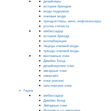
дизайнеры
истории брендов
мода подиумов
очковая мода
трендсеттеры, кино, инфлюенсеры
уголок стилиста
амбассадор
история бренда
коллаборации
творцы очковой моды
тренды очковой моды
винтажные очки
Джеймс Бонд
дизайнерские очки
звездные очки
оверсайз
очки унисекс
хипстерские очки
Герои
амбассадор
Джеймс Бонд
Звёздные очки
Интервью со звёздами