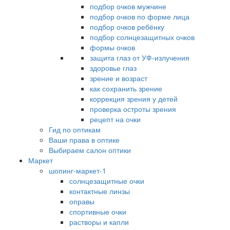
подбор очков мужчине
подбор очков по форме лица
подбор очков ребёнку
подбор солнцезащитных очков
формы очков
защита глаз от УФ-излучения
здоровье глаз
зрение и возраст
как сохранить зрение
коррекция зрения у детей
проверка остроты зрения
рецепт на очки
Гид по оптикам
Ваши права в оптике
Выбираем салон оптики
Маркет
шопинг-маркет-1
солнцезащитные очки
контактные линзы
оправы
спортивные очки
растворы и капли