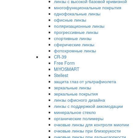
линзы с высокой базовой кривизной
многофункциональные покрытия
однофокальные линзы
офисные линзы
поляризационные линзы
прогрессивные линзы
спортивные линзы
сферические линзы
фотохромные линзы
CR-39
Free Form
MiYOSMART
Stellest
защита глаз от ультрафиолета
зеркальные линзы
зеркальные покрытия
линзы офисного дизайна
линзы с поддержкой аккомодации
минеральное стекло
органические полимеры
очковые линзы для контроля миопии
очковые линзы при близорукости
очковые линзы при дальнозоркости