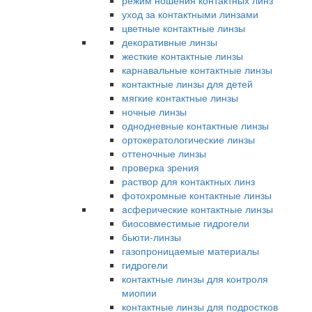
режим ношения контактных линз
уход за контактными линзами
цветные контактные линзы
декоративные линзы
жесткие контактные линзы
карнавальные контактные линзы
контактные линзы для детей
мягкие контактные линзы
ночные линзы
однодневные контактные линзы
ортокератологические линзы
оттеночные линзы
проверка зрения
раствор для контактных линз
фотохромные контактные линзы
асферические контактные линзы
биосовместимые гидрогели
бьюти-линзы
газопроницаемые материалы
гидрогели
контактные линзы для контроля
миопии
контактные линзы для подростков