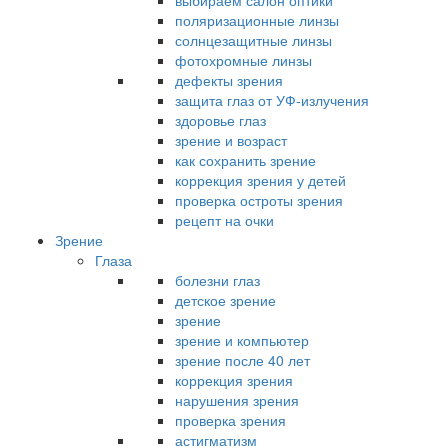
выбираем салон оптики
поляризационные линзы
солнцезащитные линзы
фотохромные линзы
дефекты зрения
защита глаз от УФ-излучения
здоровье глаз
зрение и возраст
как сохранить зрение
коррекция зрения у детей
проверка остроты зрения
рецепт на очки
Зрение
Глаза
болезни глаз
детское зрение
зрение
зрение и компьютер
зрение после 40 лет
коррекция зрения
нарушения зрения
проверка зрения
астигматизм