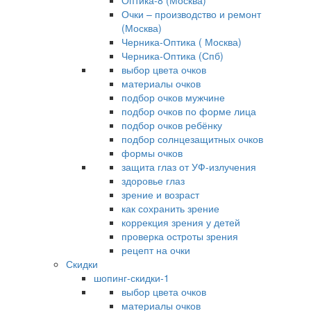
Оптика-8 (Москва)
Очки – производство и ремонт
(Москва)
Черника-Оптика ( Москва)
Черника-Оптика (Спб)
выбор цвета очков
материалы очков
подбор очков мужчине
подбор очков по форме лица
подбор очков ребёнку
подбор солнцезащитных очков
формы очков
защита глаз от УФ-излучения
здоровье глаз
зрение и возраст
как сохранить зрение
коррекция зрения у детей
проверка остроты зрения
рецепт на очки
Скидки
шопинг-скидки-1
выбор цвета очков
материалы очков