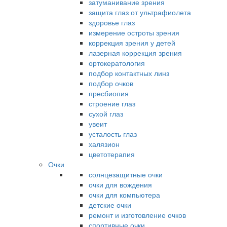
затуманивание зрения
защита глаз от ультрафиолета
здоровье глаз
измерение остроты зрения
коррекция зрения у детей
лазерная коррекция зрения
ортокератология
подбор контактных линз
подбор очков
пресбиопия
строение глаз
сухой глаз
увеит
усталость глаз
халязион
цветотерапия
Очки
солнцезащитные очки
очки для вождения
очки для компьютера
детские очки
ремонт и изготовление очков
спортивные очки