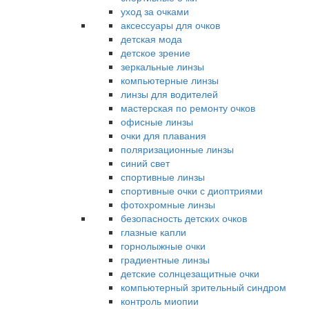
уход за очками
аксессуары для очков
детская мода
детское зрение
зеркальные линзы
компьютерные линзы
линзы для водителей
мастерская по ремонту очков
офисные линзы
очки для плавания
поляризационные линзы
синий свет
спортивные линзы
спортивные очки с диоптриями
фотохромные линзы
безопасность детских очков
глазные капли
горнолыжные очки
градиентные линзы
детские солнцезащитные очки
компьютерный зрительный синдром
контроль миопии