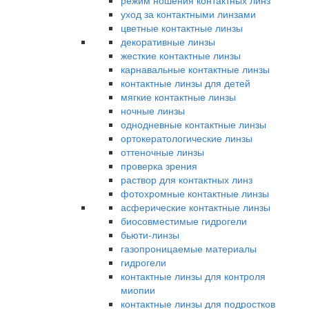
режим ношения контактных линз
уход за контактными линзами
цветные контактные линзы
декоративные линзы
жесткие контактные линзы
карнавальные контактные линзы
контактные линзы для детей
мягкие контактные линзы
ночные линзы
однодневные контактные линзы
ортокератологические линзы
оттеночные линзы
проверка зрения
раствор для контактных линз
фотохромные контактные линзы
асферические контактные линзы
биосовместимые гидрогели
бьюти-линзы
газопроницаемые материалы
гидрогели
контактные линзы для контроля
миопии
контактные линзы для подростков