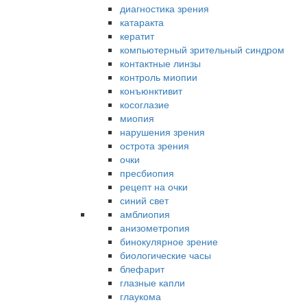
диагностика зрения
катаракта
кератит
компьютерный зрительный синдром
контактные линзы
контроль миопии
конъюнктивит
косоглазие
миопия
нарушения зрения
острота зрения
очки
пресбиопия
рецепт на очки
синий свет
амблиопия
анизометропия
бинокулярное зрение
биологические часы
блефарит
глазные капли
глаукома