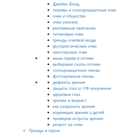
Джеймс Бонд
оправы и солнцезащитные очки
очки и общество
очки унисекс
рекламные кампании
титановые очки
тренды очковой моды
футуристические очки
хипстерские очки
ваши права в оптике
выбираем салон оптики
солнцезащитные линзы
фотохромные линзы
дефекты зрения
защита глаз от УФ-излучения
здоровье глаз
зрение и возраст
как сохранить зрение
коррекция зрения у детей
проверка остроты зрения
рецепт на очки
Тренды и герои