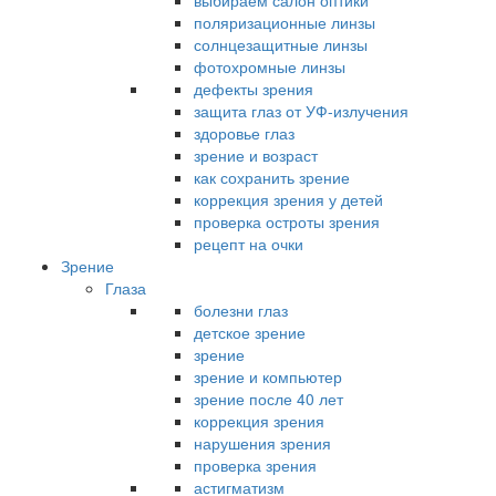
выбираем салон оптики
поляризационные линзы
солнцезащитные линзы
фотохромные линзы
дефекты зрения
защита глаз от УФ-излучения
здоровье глаз
зрение и возраст
как сохранить зрение
коррекция зрения у детей
проверка остроты зрения
рецепт на очки
Зрение
Глаза
болезни глаз
детское зрение
зрение
зрение и компьютер
зрение после 40 лет
коррекция зрения
нарушения зрения
проверка зрения
астигматизм