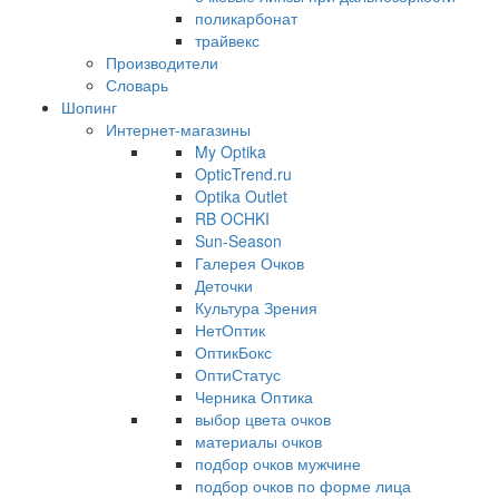
поликарбонат
трайвекс
Производители
Словарь
Шопинг
Интернет-магазины
My Optika
OpticTrend.ru
Optika Outlet
RB OCHKI
Sun-Season
Галерея Очков
Деточки
Культура Зрения
НетОптик
ОптикБокс
ОптиСтатус
Черника Оптика
выбор цвета очков
материалы очков
подбор очков мужчине
подбор очков по форме лица