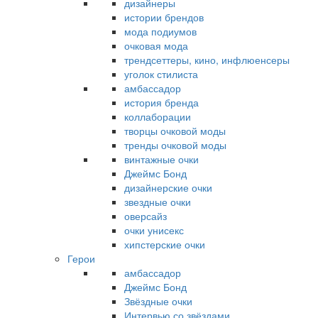
дизайнеры
истории брендов
мода подиумов
очковая мода
трендсеттеры, кино, инфлюенсеры
уголок стилиста
амбассадор
история бренда
коллаборации
творцы очковой моды
тренды очковой моды
винтажные очки
Джеймс Бонд
дизайнерские очки
звездные очки
оверсайз
очки унисекс
хипстерские очки
Герои
амбассадор
Джеймс Бонд
Звёздные очки
Интервью со звёздами