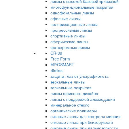
линзы с высокой базовой кривизной
многофункциональные покрытия
однофокальные линзы
офисные линзы
поляризационные линзы
прогрессивные линзы
спортивные линзы
сферические линзы
фотохромные линзы
CR-39
Free Form
MiYOSMART
Stellest
защита глаз от ультрафиолета
зеркальные линзы
зеркальные покрытия
линзы офисного дизайна
линзы с поддержкой аккомодации
минеральное стекло
органические полимеры
очковые линзы для контроля миопии
очковые линзы при близорукости
очковые линзы при дальнозоркости