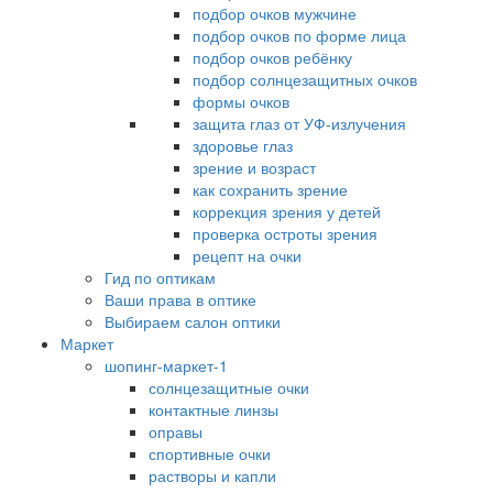
подбор очков мужчине
подбор очков по форме лица
подбор очков ребёнку
подбор солнцезащитных очков
формы очков
защита глаз от УФ-излучения
здоровье глаз
зрение и возраст
как сохранить зрение
коррекция зрения у детей
проверка остроты зрения
рецепт на очки
Гид по оптикам
Ваши права в оптике
Выбираем салон оптики
Маркет
шопинг-маркет-1
солнцезащитные очки
контактные линзы
оправы
спортивные очки
растворы и капли