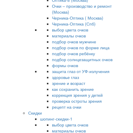
Оптика-8 (Москва)
Очки – производство и ремонт
(Москва)
Черника-Оптика ( Москва)
Черника-Оптика (Спб)
выбор цвета очков
материалы очков
подбор очков мужчине
подбор очков по форме лица
подбор очков ребёнку
подбор солнцезащитных очков
формы очков
защита глаз от УФ-излучения
здоровье глаз
зрение и возраст
как сохранить зрение
коррекция зрения у детей
проверка остроты зрения
рецепт на очки
Скидки
шопинг-скидки-1
выбор цвета очков
материалы очков