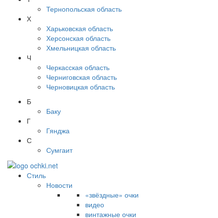
Тернопольская область
Х
Харьковская область
Херсонская область
Хмельницкая область
Ч
Черкасская область
Черниговская область
Черновицкая область
Б
Баку
Г
Гянджа
С
Сумгаит
Стиль
Новости
«звёздные» очки
видео
винтажные очки