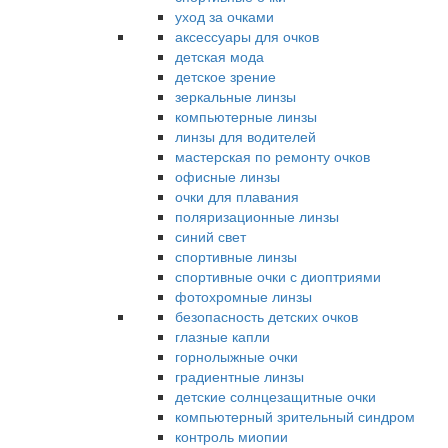
уход за очками
аксессуары для очков
детская мода
детское зрение
зеркальные линзы
компьютерные линзы
линзы для водителей
мастерская по ремонту очков
офисные линзы
очки для плавания
поляризационные линзы
синий свет
спортивные линзы
спортивные очки с диоптриями
фотохромные линзы
безопасность детских очков
глазные капли
горнолыжные очки
градиентные линзы
детские солнцезащитные очки
компьютерный зрительный синдром
контроль миопии