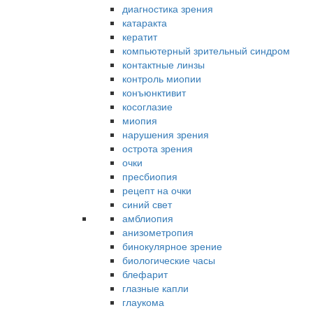
диагностика зрения
катаракта
кератит
компьютерный зрительный синдром
контактные линзы
контроль миопии
конъюнктивит
косоглазие
миопия
нарушения зрения
острота зрения
очки
пресбиопия
рецепт на очки
синий свет
амблиопия
анизометропия
бинокулярное зрение
биологические часы
блефарит
глазные капли
глаукома