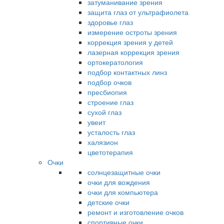
затуманивание зрения
защита глаз от ультрафиолета
здоровье глаз
измерение остроты зрения
коррекция зрения у детей
лазерная коррекция зрения
ортокератология
подбор контактных линз
подбор очков
пресбиопия
строение глаз
сухой глаз
увеит
усталость глаз
халязион
цветотерапия
Очки
солнцезащитные очки
очки для вождения
очки для компьютера
детские очки
ремонт и изготовление очков
спортивные очки