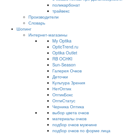
поликарбонат
трайвекс
Производители
Словарь
Шопинг
Интернет-магазины
My Optika
OpticTrend.ru
Optika Outlet
RB OCHKI
Sun-Season
Галерея Очков
Деточки
Культура Зрения
НетОптик
ОптикБокс
ОптиСтатус
Черника Оптика
выбор цвета очков
материалы очков
подбор очков мужчине
подбор очков по форме лица