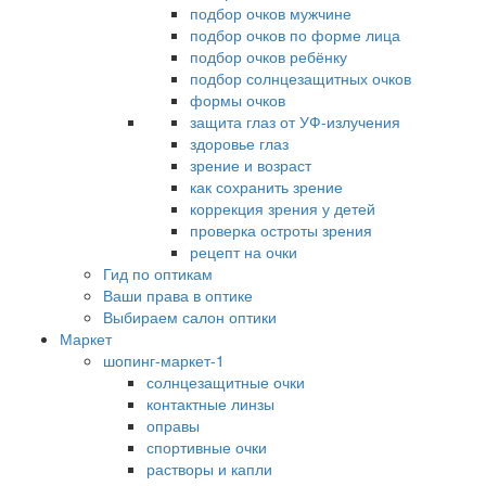
подбор очков мужчине
подбор очков по форме лица
подбор очков ребёнку
подбор солнцезащитных очков
формы очков
защита глаз от УФ-излучения
здоровье глаз
зрение и возраст
как сохранить зрение
коррекция зрения у детей
проверка остроты зрения
рецепт на очки
Гид по оптикам
Ваши права в оптике
Выбираем салон оптики
Маркет
шопинг-маркет-1
солнцезащитные очки
контактные линзы
оправы
спортивные очки
растворы и капли