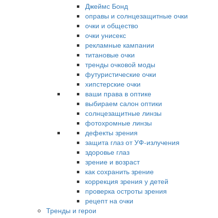
Джеймс Бонд
оправы и солнцезащитные очки
очки и общество
очки унисекс
рекламные кампании
титановые очки
тренды очковой моды
футуристические очки
хипстерские очки
ваши права в оптике
выбираем салон оптики
солнцезащитные линзы
фотохромные линзы
дефекты зрения
защита глаз от УФ-излучения
здоровье глаз
зрение и возраст
как сохранить зрение
коррекция зрения у детей
проверка остроты зрения
рецепт на очки
Тренды и герои