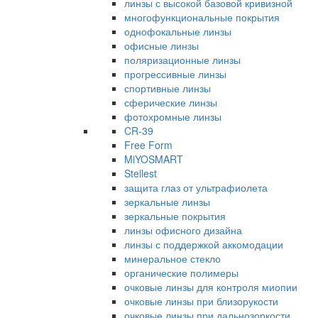
линзы с высокой базовой кривизной
многофункциональные покрытия
однофокальные линзы
офисные линзы
поляризационные линзы
прогрессивные линзы
спортивные линзы
сферические линзы
фотохромные линзы
CR-39
Free Form
MiYOSMART
Stellest
защита глаз от ультрафиолета
зеркальные линзы
зеркальные покрытия
линзы офисного дизайна
линзы с поддержкой аккомодации
минеральное стекло
органические полимеры
очковые линзы для контроля миопии
очковые линзы при близорукости
очковые линзы при дальнозоркости