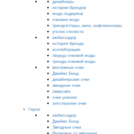
дизайнеры
истории брендов
мода подиумов
очковая мода
трендсеттеры, кино, инфлюенсеры
уголок стилиста
амбассадор
история бренда
коллаборации
творцы очковой моды
тренды очковой моды
винтажные очки
Джеймс Бонд
дизайнерские очки
звездные очки
оверсайз
очки унисекс
хипстерские очки
Герои
амбассадор
Джеймс Бонд
Звёздные очки
Интервью со звёздами