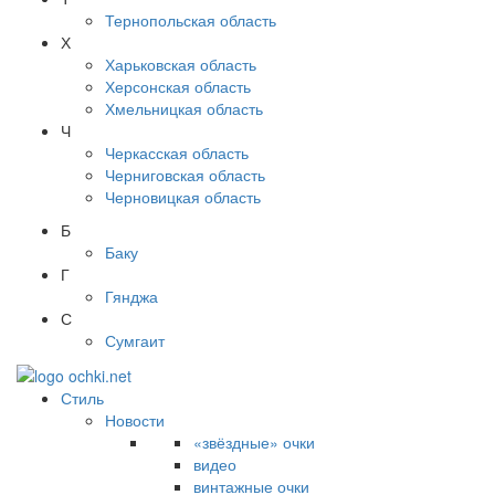
Тернопольская область
Х
Харьковская область
Херсонская область
Хмельницкая область
Ч
Черкасская область
Черниговская область
Черновицкая область
Б
Баку
Г
Гянджа
С
Сумгаит
Стиль
Новости
«звёздные» очки
видео
винтажные очки