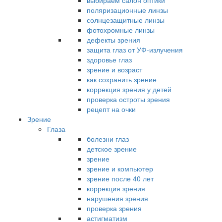
выбираем салон оптики
поляризационные линзы
солнцезащитные линзы
фотохромные линзы
дефекты зрения
защита глаз от УФ-излучения
здоровье глаз
зрение и возраст
как сохранить зрение
коррекция зрения у детей
проверка остроты зрения
рецепт на очки
Зрение
Глаза
болезни глаз
детское зрение
зрение
зрение и компьютер
зрение после 40 лет
коррекция зрения
нарушения зрения
проверка зрения
астигматизм