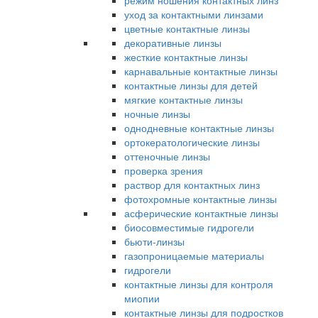
режим ношения контактных линз
уход за контактными линзами
цветные контактные линзы
декоративные линзы
жесткие контактные линзы
карнавальные контактные линзы
контактные линзы для детей
мягкие контактные линзы
ночные линзы
однодневные контактные линзы
ортокератологические линзы
оттеночные линзы
проверка зрения
раствор для контактных линз
фотохромные контактные линзы
асферические контактные линзы
биосовместимые гидрогели
бьюти-линзы
газопроницаемые материалы
гидрогели
контактные линзы для контроля
миопии
контактные линзы для подростков