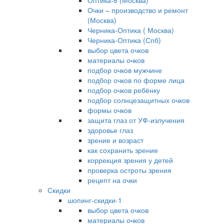
Оптика-8 (Москва)
Очки – производство и ремонт
(Москва)
Черника-Оптика ( Москва)
Черника-Оптика (Спб)
выбор цвета очков
материалы очков
подбор очков мужчине
подбор очков по форме лица
подбор очков ребёнку
подбор солнцезащитных очков
формы очков
защита глаз от УФ-излучения
здоровье глаз
зрение и возраст
как сохранить зрение
коррекция зрения у детей
проверка остроты зрения
рецепт на очки
Скидки
шопинг-скидки-1
выбор цвета очков
материалы очков