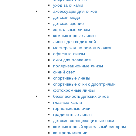
уход за очками
аксессуары для очков
детская мода
детское зрение
зеркальные линзы
компьютерные линзы
линзы для водителей
мастерская по ремонту очков
офисные линзы
очки для плавания
поляризационные линзы
синий свет
спортивные линзы
спортивные очки с диоптриями
фотохромные линзы
безопасность детских очков
глазные капли
горнолыжные очки
градиентные линзы
детские солнцезащитные очки
компьютерный зрительный синдром
контроль миопии