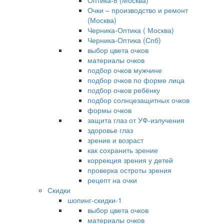
Оптика-8 (Москва)
Очки – производство и ремонт
(Москва)
Черника-Оптика ( Москва)
Черника-Оптика (Спб)
выбор цвета очков
материалы очков
подбор очков мужчине
подбор очков по форме лица
подбор очков ребёнку
подбор солнцезащитных очков
формы очков
защита глаз от УФ-излучения
здоровье глаз
зрение и возраст
как сохранить зрение
коррекция зрения у детей
проверка остроты зрения
рецепт на очки
Скидки
шопинг-скидки-1
выбор цвета очков
материалы очков