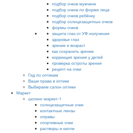
подбор очков мужчине
подбор очков по форме лица
подбор очков ребёнку
подбор солнцезащитных очков
формы очков
защита глаз от УФ-излучения
здоровье глаз
зрение и возраст
как сохранить зрение
коррекция зрения у детей
проверка остроты зрения
рецепт на очки
Гид по оптикам
Ваши права в оптике
Выбираем салон оптики
Маркет
шопинг-маркет-1
солнцезащитные очки
контактные линзы
оправы
спортивные очки
растворы и капли