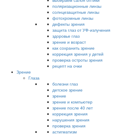
выбираем салон оптики
поляризационные линзы
солнцезащитные линзы
фотохромные линзы
дефекты зрения
защита глаз от УФ-излучения
здоровье глаз
зрение и возраст
как сохранить зрение
коррекция зрения у детей
проверка остроты зрения
рецепт на очки
Зрение
Глаза
болезни глаз
детское зрение
зрение
зрение и компьютер
зрение после 40 лет
коррекция зрения
нарушения зрения
проверка зрения
астигматизм