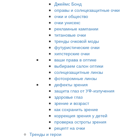
Джеймс Бонд
оправы и солнцезащитные очки
очки и общество
очки унисекс
рекламные кампании
титановые очки
тренды очковой моды
футуристические очки
хипстерские очки
ваши права в оптике
выбираем салон оптики
солнцезащитные линзы
фотохромные линзы
дефекты зрения
защита глаз от УФ-излучения
здоровье глаз
зрение и возраст
как сохранить зрение
коррекция зрения у детей
проверка остроты зрения
рецепт на очки
Тренды и герои