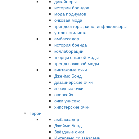
дизайнеры
истории брендов
мода подиумов
очковая мода
трендсеттеры, кино, инфлюенсеры
уголок стилиста
амбассадор
история бренда
коллаборации
творцы очковой моды
тренды очковой моды
винтажные очки
Джеймс Бонд
дизайнерские очки
звездные очки
оверсайз
очки унисекс
хипстерские очки
Герои
амбассадор
Джеймс Бонд
Звёздные очки
Интервью со звёздами