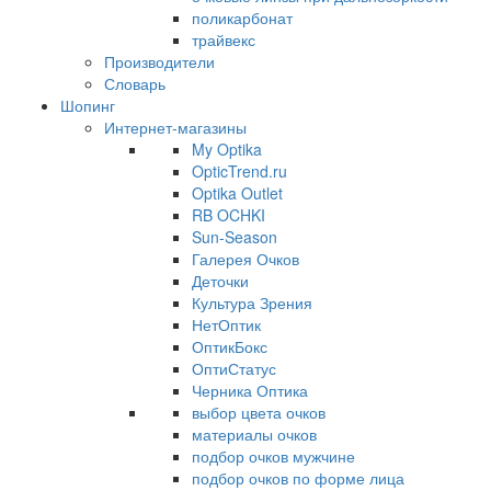
поликарбонат
трайвекс
Производители
Словарь
Шопинг
Интернет-магазины
My Optika
OpticTrend.ru
Optika Outlet
RB OCHKI
Sun-Season
Галерея Очков
Деточки
Культура Зрения
НетОптик
ОптикБокс
ОптиСтатус
Черника Оптика
выбор цвета очков
материалы очков
подбор очков мужчине
подбор очков по форме лица