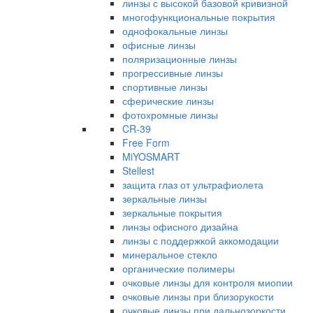
линзы с высокой базовой кривизной
многофункциональные покрытия
однофокальные линзы
офисные линзы
поляризационные линзы
прогрессивные линзы
спортивные линзы
сферические линзы
фотохромные линзы
CR-39
Free Form
MiYOSMART
Stellest
защита глаз от ультрафиолета
зеркальные линзы
зеркальные покрытия
линзы офисного дизайна
линзы с поддержкой аккомодации
минеральное стекло
органические полимеры
очковые линзы для контроля миопии
очковые линзы при близорукости
очковые линзы при дальнозоркости