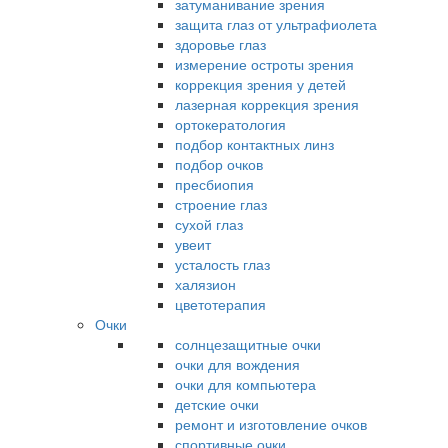
затуманивание зрения
защита глаз от ультрафиолета
здоровье глаз
измерение остроты зрения
коррекция зрения у детей
лазерная коррекция зрения
ортокератология
подбор контактных линз
подбор очков
пресбиопия
строение глаз
сухой глаз
увеит
усталость глаз
халязион
цветотерапия
Очки
солнцезащитные очки
очки для вождения
очки для компьютера
детские очки
ремонт и изготовление очков
спортивные очки