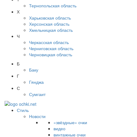
Тернопольская область
Х
Харьковская область
Херсонская область
Хмельницкая область
Ч
Черкасская область
Черниговская область
Черновицкая область
Б
Баку
Г
Гянджа
С
Сумгаит
Стиль
Новости
«звёздные» очки
видео
винтажные очки