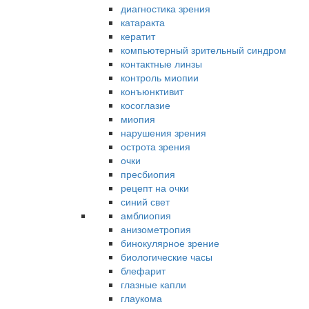
диагностика зрения
катаракта
кератит
компьютерный зрительный синдром
контактные линзы
контроль миопии
конъюнктивит
косоглазие
миопия
нарушения зрения
острота зрения
очки
пресбиопия
рецепт на очки
синий свет
амблиопия
анизометропия
бинокулярное зрение
биологические часы
блефарит
глазные капли
глаукома