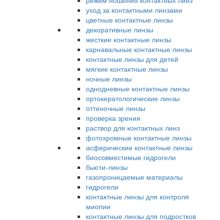
режим ношения контактных линз
уход за контактными линзами
цветные контактные линзы
декоративные линзы
жесткие контактные линзы
карнавальные контактные линзы
контактные линзы для детей
мягкие контактные линзы
ночные линзы
однодневные контактные линзы
ортокератологические линзы
оттеночные линзы
проверка зрения
раствор для контактных линз
фотохромные контактные линзы
асферические контактные линзы
биосовместимые гидрогели
бьюти-линзы
газопроницаемые материалы
гидрогели
контактные линзы для контроля
миопии
контактные линзы для подростков