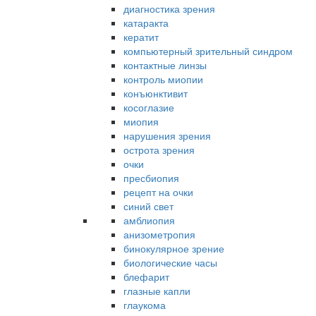
диагностика зрения
катаракта
кератит
компьютерный зрительный синдром
контактные линзы
контроль миопии
конъюнктивит
косоглазие
миопия
нарушения зрения
острота зрения
очки
пресбиопия
рецепт на очки
синий свет
амблиопия
анизометропия
бинокулярное зрение
биологические часы
блефарит
глазные капли
глаукома