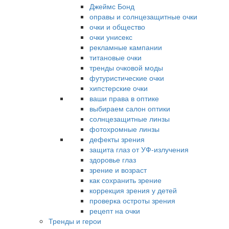
Джеймс Бонд
оправы и солнцезащитные очки
очки и общество
очки унисекс
рекламные кампании
титановые очки
тренды очковой моды
футуристические очки
хипстерские очки
ваши права в оптике
выбираем салон оптики
солнцезащитные линзы
фотохромные линзы
дефекты зрения
защита глаз от УФ-излучения
здоровье глаз
зрение и возраст
как сохранить зрение
коррекция зрения у детей
проверка остроты зрения
рецепт на очки
Тренды и герои