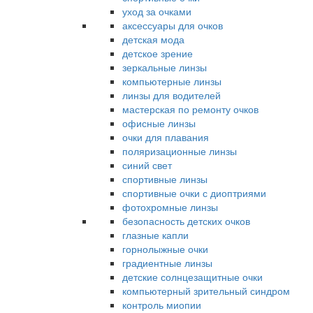
уход за очками
аксессуары для очков
детская мода
детское зрение
зеркальные линзы
компьютерные линзы
линзы для водителей
мастерская по ремонту очков
офисные линзы
очки для плавания
поляризационные линзы
синий свет
спортивные линзы
спортивные очки с диоптриями
фотохромные линзы
безопасность детских очков
глазные капли
горнолыжные очки
градиентные линзы
детские солнцезащитные очки
компьютерный зрительный синдром
контроль миопии