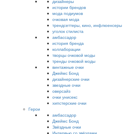
дизайнеры
истории брендов
мода подиумов
очковая мода
трендсеттеры, кино, инфлюенсеры
уголок стилиста
амбассадор
история бренда
коллаборации
творцы очковой моды
тренды очковой моды
винтажные очки
Джеймс Бонд
дизайнерские очки
звездные очки
оверсайз
очки унисекс
хипстерские очки
Герои
амбассадор
Джеймс Бонд
Звёздные очки
Интервью со звёздами