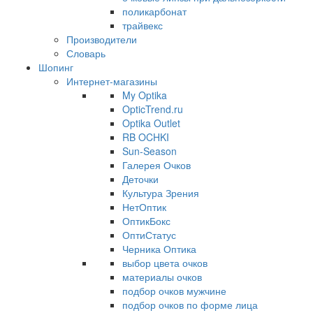
поликарбонат
трайвекс
Производители
Словарь
Шопинг
Интернет-магазины
My Optika
OpticTrend.ru
Optika Outlet
RB OCHKI
Sun-Season
Галерея Очков
Деточки
Культура Зрения
НетОптик
ОптикБокс
ОптиСтатус
Черника Оптика
выбор цвета очков
материалы очков
подбор очков мужчине
подбор очков по форме лица