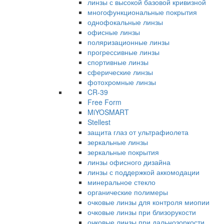
линзы с высокой базовой кривизной
многофункциональные покрытия
однофокальные линзы
офисные линзы
поляризационные линзы
прогрессивные линзы
спортивные линзы
сферические линзы
фотохромные линзы
CR-39
Free Form
MiYOSMART
Stellest
защита глаз от ультрафиолета
зеркальные линзы
зеркальные покрытия
линзы офисного дизайна
линзы с поддержкой аккомодации
минеральное стекло
органические полимеры
очковые линзы для контроля миопии
очковые линзы при близорукости
очковые линзы при дальнозоркости