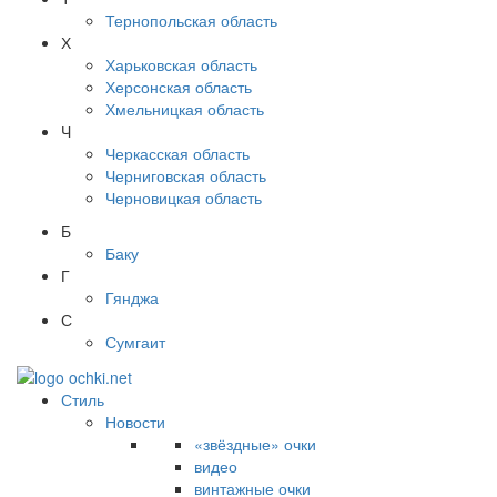
Тернопольская область
Х
Харьковская область
Херсонская область
Хмельницкая область
Ч
Черкасская область
Черниговская область
Черновицкая область
Б
Баку
Г
Гянджа
С
Сумгаит
Стиль
Новости
«звёздные» очки
видео
винтажные очки