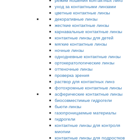
режим ношения контактных линз
уход за контактными линзами
цветные контактные линзы
декоративные линзы
жесткие контактные линзы
карнавальные контактные линзы
контактные линзы для детей
мягкие контактные линзы
ночные линзы
однодневные контактные линзы
ортокератологические линзы
оттеночные линзы
проверка зрения
раствор для контактных линз
фотохромные контактные линзы
асферические контактные линзы
биосовместимые гидрогели
бьюти-линзы
газопроницаемые материалы
гидрогели
контактные линзы для контроля
миопии
контактные линзы для подростков