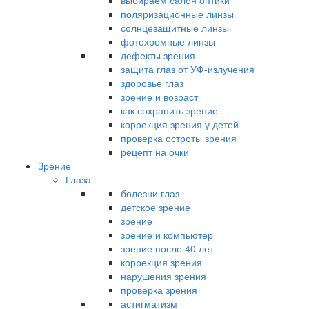
выбираем салон оптики
поляризационные линзы
солнцезащитные линзы
фотохромные линзы
дефекты зрения
защита глаз от УФ-излучения
здоровье глаз
зрение и возраст
как сохранить зрение
коррекция зрения у детей
проверка остроты зрения
рецепт на очки
Зрение
Глаза
болезни глаз
детское зрение
зрение
зрение и компьютер
зрение после 40 лет
коррекция зрения
нарушения зрения
проверка зрения
астигматизм