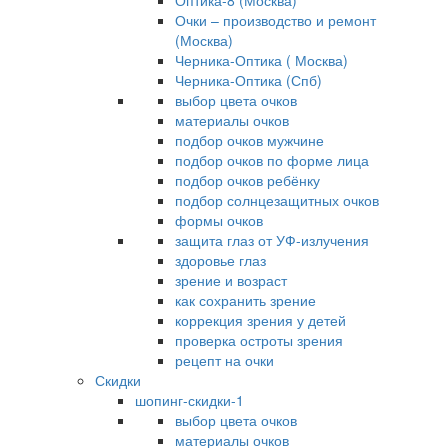
Оптика-8 (Москва)
Очки – производство и ремонт
(Москва)
Черника-Оптика ( Москва)
Черника-Оптика (Спб)
выбор цвета очков
материалы очков
подбор очков мужчине
подбор очков по форме лица
подбор очков ребёнку
подбор солнцезащитных очков
формы очков
защита глаз от УФ-излучения
здоровье глаз
зрение и возраст
как сохранить зрение
коррекция зрения у детей
проверка остроты зрения
рецепт на очки
Скидки
шопинг-скидки-1
выбор цвета очков
материалы очков