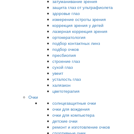
затуманивание зрения
защита глаз от ультрафиолета
здоровье глаз
измерение остроты зрения
коррекция зрения у детей
лазерная коррекция зрения
ортокератология
подбор контактных линз
подбор очков
пресбиопия
строение глаз
сухой глаз
увеит
усталость глаз
халязион
цветотерапия
Очки
солнцезащитные очки
очки для вождения
очки для компьютера
детские очки
ремонт и изготовление очков
спортивные очки