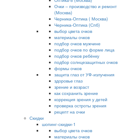
Оптика-8 (Москва)
Очки – производство и ремонт
(Москва)
Черника-Оптика ( Москва)
Черника-Оптика (Спб)
выбор цвета очков
материалы очков
подбор очков мужчине
подбор очков по форме лица
подбор очков ребёнку
подбор солнцезащитных очков
формы очков
защита глаз от УФ-излучения
здоровье глаз
зрение и возраст
как сохранить зрение
коррекция зрения у детей
проверка остроты зрения
рецепт на очки
Скидки
шопинг-скидки-1
выбор цвета очков
материалы очков