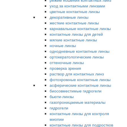
режим ношения контактных линз
уход за контактными линзами
цветные контактные линзы
декоративные линзы
жесткие контактные линзы
карнавальные контактные линзы
контактные линзы для детей
мягкие контактные линзы
ночные линзы
однодневные контактные линзы
ортокератологические линзы
оттеночные линзы
проверка зрения
раствор для контактных линз
фотохромные контактные линзы
асферические контактные линзы
биосовместимые гидрогели
бьюти-линзы
газопроницаемые материалы
гидрогели
контактные линзы для контроля
миопии
контактные линзы для подростков