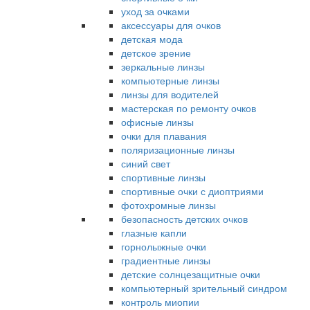
уход за очками
аксессуары для очков
детская мода
детское зрение
зеркальные линзы
компьютерные линзы
линзы для водителей
мастерская по ремонту очков
офисные линзы
очки для плавания
поляризационные линзы
синий свет
спортивные линзы
спортивные очки с диоптриями
фотохромные линзы
безопасность детских очков
глазные капли
горнолыжные очки
градиентные линзы
детские солнцезащитные очки
компьютерный зрительный синдром
контроль миопии