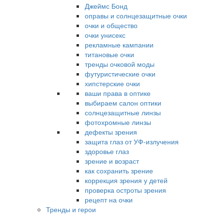
Джеймс Бонд
оправы и солнцезащитные очки
очки и общество
очки унисекс
рекламные кампании
титановые очки
тренды очковой моды
футуристические очки
хипстерские очки
ваши права в оптике
выбираем салон оптики
солнцезащитные линзы
фотохромные линзы
дефекты зрения
защита глаз от УФ-излучения
здоровье глаз
зрение и возраст
как сохранить зрение
коррекция зрения у детей
проверка остроты зрения
рецепт на очки
Тренды и герои