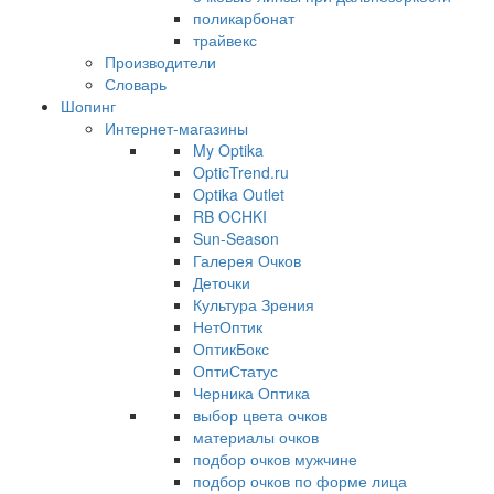
поликарбонат
трайвекс
Производители
Словарь
Шопинг
Интернет-магазины
My Optika
OpticTrend.ru
Optika Outlet
RB OCHKI
Sun-Season
Галерея Очков
Деточки
Культура Зрения
НетОптик
ОптикБокс
ОптиСтатус
Черника Оптика
выбор цвета очков
материалы очков
подбор очков мужчине
подбор очков по форме лица