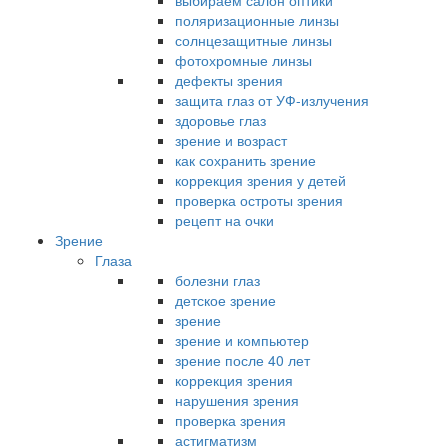
выбираем салон оптики
поляризационные линзы
солнцезащитные линзы
фотохромные линзы
дефекты зрения
защита глаз от УФ-излучения
здоровье глаз
зрение и возраст
как сохранить зрение
коррекция зрения у детей
проверка остроты зрения
рецепт на очки
Зрение
Глаза
болезни глаз
детское зрение
зрение
зрение и компьютер
зрение после 40 лет
коррекция зрения
нарушения зрения
проверка зрения
астигматизм