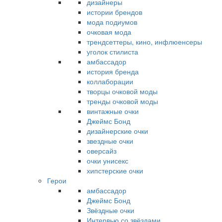
дизайнеры
истории брендов
мода подиумов
очковая мода
трендсеттеры, кино, инфлюенсеры
уголок стилиста
амбассадор
история бренда
коллаборации
творцы очковой моды
тренды очковой моды
винтажные очки
Джеймс Бонд
дизайнерские очки
звездные очки
оверсайз
очки унисекс
хипстерские очки
Герои
амбассадор
Джеймс Бонд
Звёздные очки
Интервью со звёздами