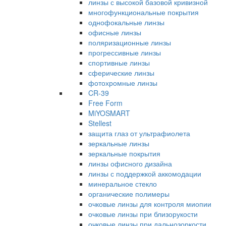
линзы с высокой базовой кривизной
многофункциональные покрытия
однофокальные линзы
офисные линзы
поляризационные линзы
прогрессивные линзы
спортивные линзы
сферические линзы
фотохромные линзы
CR-39
Free Form
MiYOSMART
Stellest
защита глаз от ультрафиолета
зеркальные линзы
зеркальные покрытия
линзы офисного дизайна
линзы с поддержкой аккомодации
минеральное стекло
органические полимеры
очковые линзы для контроля миопии
очковые линзы при близорукости
очковые линзы при дальнозоркости