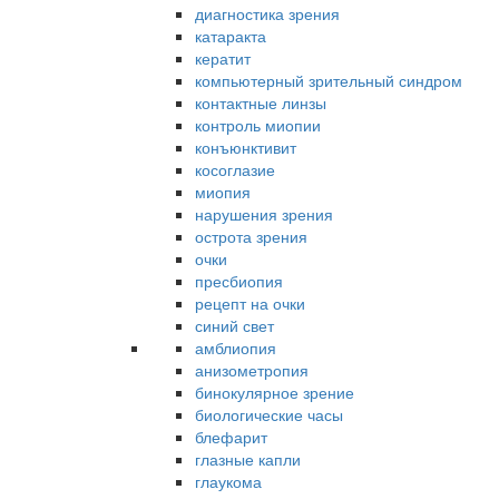
диагностика зрения
катаракта
кератит
компьютерный зрительный синдром
контактные линзы
контроль миопии
конъюнктивит
косоглазие
миопия
нарушения зрения
острота зрения
очки
пресбиопия
рецепт на очки
синий свет
амблиопия
анизометропия
бинокулярное зрение
биологические часы
блефарит
глазные капли
глаукома