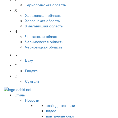
Тернопольская область
Х
Харьковская область
Херсонская область
Хмельницкая область
Ч
Черкасская область
Черниговская область
Черновицкая область
Б
Баку
Г
Гянджа
С
Сумгаит
Стиль
Новости
«звёздные» очки
видео
винтажные очки