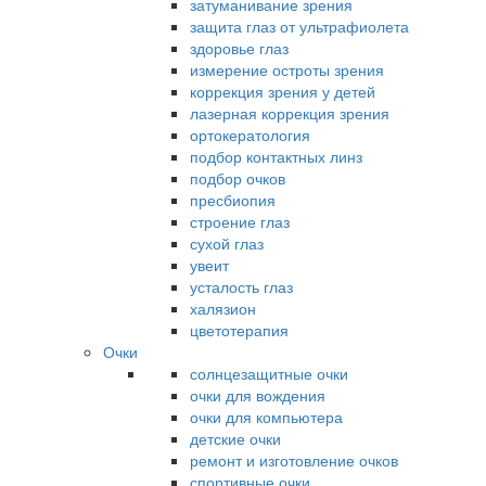
затуманивание зрения
защита глаз от ультрафиолета
здоровье глаз
измерение остроты зрения
коррекция зрения у детей
лазерная коррекция зрения
ортокератология
подбор контактных линз
подбор очков
пресбиопия
строение глаз
сухой глаз
увеит
усталость глаз
халязион
цветотерапия
Очки
солнцезащитные очки
очки для вождения
очки для компьютера
детские очки
ремонт и изготовление очков
спортивные очки