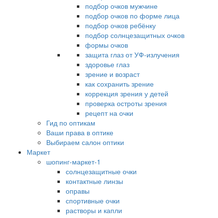
подбор очков мужчине
подбор очков по форме лица
подбор очков ребёнку
подбор солнцезащитных очков
формы очков
защита глаз от УФ-излучения
здоровье глаз
зрение и возраст
как сохранить зрение
коррекция зрения у детей
проверка остроты зрения
рецепт на очки
Гид по оптикам
Ваши права в оптике
Выбираем салон оптики
Маркет
шопинг-маркет-1
солнцезащитные очки
контактные линзы
оправы
спортивные очки
растворы и капли