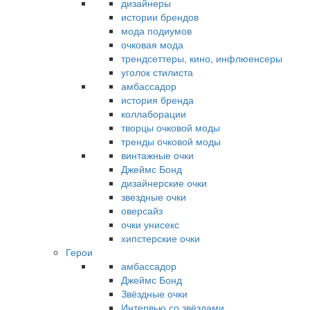
дизайнеры
истории брендов
мода подиумов
очковая мода
трендсеттеры, кино, инфлюенсеры
уголок стилиста
амбассадор
история бренда
коллаборации
творцы очковой моды
тренды очковой моды
винтажные очки
Джеймс Бонд
дизайнерские очки
звездные очки
оверсайз
очки унисекс
хипстерские очки
Герои
амбассадор
Джеймс Бонд
Звёздные очки
Интервью со звёздами