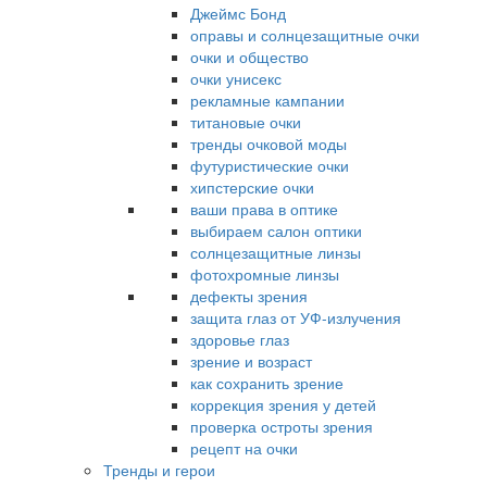
Джеймс Бонд
оправы и солнцезащитные очки
очки и общество
очки унисекс
рекламные кампании
титановые очки
тренды очковой моды
футуристические очки
хипстерские очки
ваши права в оптике
выбираем салон оптики
солнцезащитные линзы
фотохромные линзы
дефекты зрения
защита глаз от УФ-излучения
здоровье глаз
зрение и возраст
как сохранить зрение
коррекция зрения у детей
проверка остроты зрения
рецепт на очки
Тренды и герои