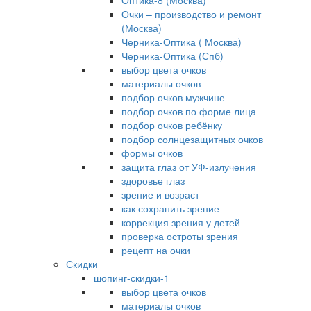
Оптика-8 (Москва)
Очки – производство и ремонт
(Москва)
Черника-Оптика ( Москва)
Черника-Оптика (Спб)
выбор цвета очков
материалы очков
подбор очков мужчине
подбор очков по форме лица
подбор очков ребёнку
подбор солнцезащитных очков
формы очков
защита глаз от УФ-излучения
здоровье глаз
зрение и возраст
как сохранить зрение
коррекция зрения у детей
проверка остроты зрения
рецепт на очки
Скидки
шопинг-скидки-1
выбор цвета очков
материалы очков