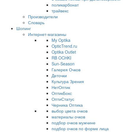
поликарбонат
трайвекс
Производители
Словарь
Шопинг
Интернет-магазины
My Optika
OpticTrend.ru
Optika Outlet
RB OCHKI
Sun-Season
Галерея Очков
Деточки
Культура Зрения
НетОптик
ОптикБокс
ОптиСтатус
Черника Оптика
выбор цвета очков
материалы очков
подбор очков мужчине
подбор очков по форме лица