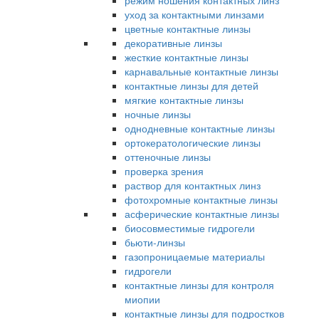
режим ношения контактных линз
уход за контактными линзами
цветные контактные линзы
декоративные линзы
жесткие контактные линзы
карнавальные контактные линзы
контактные линзы для детей
мягкие контактные линзы
ночные линзы
однодневные контактные линзы
ортокератологические линзы
оттеночные линзы
проверка зрения
раствор для контактных линз
фотохромные контактные линзы
асферические контактные линзы
биосовместимые гидрогели
бьюти-линзы
газопроницаемые материалы
гидрогели
контактные линзы для контроля
миопии
контактные линзы для подростков