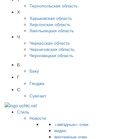
Тернопольская область
Х
Харьковская область
Херсонская область
Хмельницкая область
Ч
Черкасская область
Черниговская область
Черновицкая область
Б
Баку
Г
Гянджа
С
Сумгаит
Стиль
Новости
«звёздные» очки
видео
винтажные очки