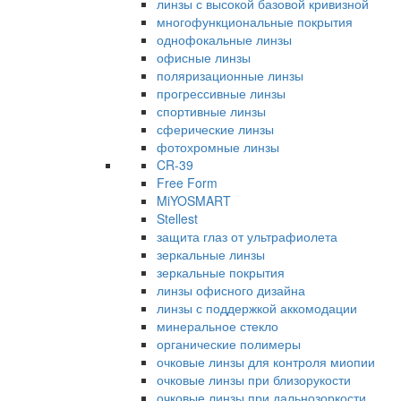
линзы с высокой базовой кривизной
многофункциональные покрытия
однофокальные линзы
офисные линзы
поляризационные линзы
прогрессивные линзы
спортивные линзы
сферические линзы
фотохромные линзы
CR-39
Free Form
MiYOSMART
Stellest
защита глаз от ультрафиолета
зеркальные линзы
зеркальные покрытия
линзы офисного дизайна
линзы с поддержкой аккомодации
минеральное стекло
органические полимеры
очковые линзы для контроля миопии
очковые линзы при близорукости
очковые линзы при дальнозоркости