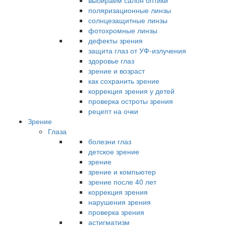
выбираем салон оптики
поляризационные линзы
солнцезащитные линзы
фотохромные линзы
дефекты зрения
защита глаз от УФ-излучения
здоровье глаз
зрение и возраст
как сохранить зрение
коррекция зрения у детей
проверка остроты зрения
рецепт на очки
Зрение
Глаза
болезни глаз
детское зрение
зрение
зрение и компьютер
зрение после 40 лет
коррекция зрения
нарушения зрения
проверка зрения
астигматизм