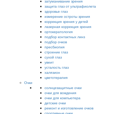
затуманивание зрения
защита глаз от ультрафиолета
здоровье глаз
измерение остроты зрения
коррекция зрения у детей
лазерная коррекция зрения
ортокератология
подбор контактных линз
подбор очков
пресбиопия
строение глаз
сухой глаз
увеит
усталость глаз
халязион
цветотерапия
Очки
солнцезащитные очки
очки для вождения
очки для компьютера
детские очки
ремонт и изготовление очков
спортивные очки