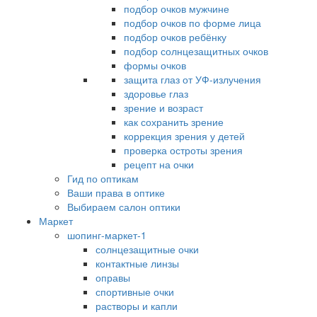
подбор очков мужчине
подбор очков по форме лица
подбор очков ребёнку
подбор солнцезащитных очков
формы очков
защита глаз от УФ-излучения
здоровье глаз
зрение и возраст
как сохранить зрение
коррекция зрения у детей
проверка остроты зрения
рецепт на очки
Гид по оптикам
Ваши права в оптике
Выбираем салон оптики
Маркет
шопинг-маркет-1
солнцезащитные очки
контактные линзы
оправы
спортивные очки
растворы и капли