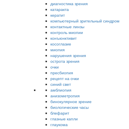
диагностика зрения
катаракта
кератит
компьютерный зрительный синдром
контактные линзы
контроль миопии
конъюнктивит
косоглазие
миопия
нарушения зрения
острота зрения
очки
пресбиопия
рецепт на очки
синий свет
амблиопия
анизометропия
бинокулярное зрение
биологические часы
блефарит
глазные капли
глаукома