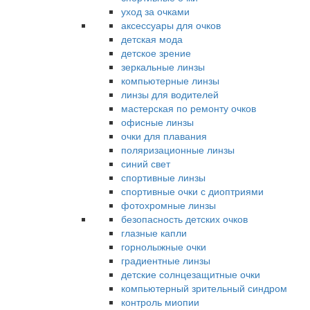
уход за очками
аксессуары для очков
детская мода
детское зрение
зеркальные линзы
компьютерные линзы
линзы для водителей
мастерская по ремонту очков
офисные линзы
очки для плавания
поляризационные линзы
синий свет
спортивные линзы
спортивные очки с диоптриями
фотохромные линзы
безопасность детских очков
глазные капли
горнолыжные очки
градиентные линзы
детские солнцезащитные очки
компьютерный зрительный синдром
контроль миопии