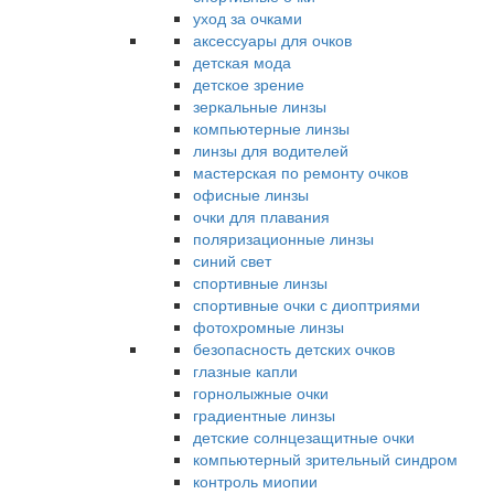
уход за очками
аксессуары для очков
детская мода
детское зрение
зеркальные линзы
компьютерные линзы
линзы для водителей
мастерская по ремонту очков
офисные линзы
очки для плавания
поляризационные линзы
синий свет
спортивные линзы
спортивные очки с диоптриями
фотохромные линзы
безопасность детских очков
глазные капли
горнолыжные очки
градиентные линзы
детские солнцезащитные очки
компьютерный зрительный синдром
контроль миопии