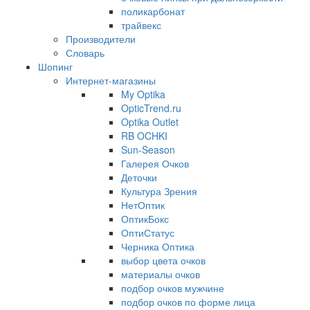
поликарбонат
трайвекс
Производители
Словарь
Шопинг
Интернет-магазины
My Optika
OpticTrend.ru
Optika Outlet
RB OCHKI
Sun-Season
Галерея Очков
Деточки
Культура Зрения
НетОптик
ОптикБокс
ОптиСтатус
Черника Оптика
выбор цвета очков
материалы очков
подбор очков мужчине
подбор очков по форме лица