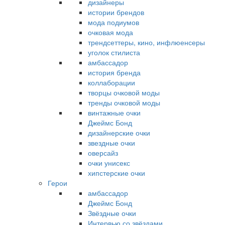
дизайнеры
истории брендов
мода подиумов
очковая мода
трендсеттеры, кино, инфлюенсеры
уголок стилиста
амбассадор
история бренда
коллаборации
творцы очковой моды
тренды очковой моды
винтажные очки
Джеймс Бонд
дизайнерские очки
звездные очки
оверсайз
очки унисекс
хипстерские очки
Герои
амбассадор
Джеймс Бонд
Звёздные очки
Интервью со звёздами