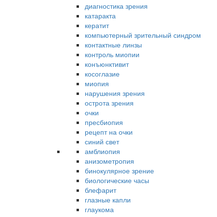
диагностика зрения
катаракта
кератит
компьютерный зрительный синдром
контактные линзы
контроль миопии
конъюнктивит
косоглазие
миопия
нарушения зрения
острота зрения
очки
пресбиопия
рецепт на очки
синий свет
амблиопия
анизометропия
бинокулярное зрение
биологические часы
блефарит
глазные капли
глаукома