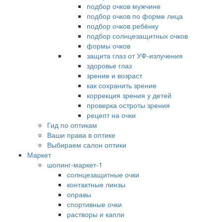
подбор очков мужчине
подбор очков по форме лица
подбор очков ребёнку
подбор солнцезащитных очков
формы очков
защита глаз от УФ-излучения
здоровье глаз
зрение и возраст
как сохранить зрение
коррекция зрения у детей
проверка остроты зрения
рецепт на очки
Гид по оптикам
Ваши права в оптике
Выбираем салон оптики
Маркет
шопинг-маркет-1
солнцезащитные очки
контактные линзы
оправы
спортивные очки
растворы и капли