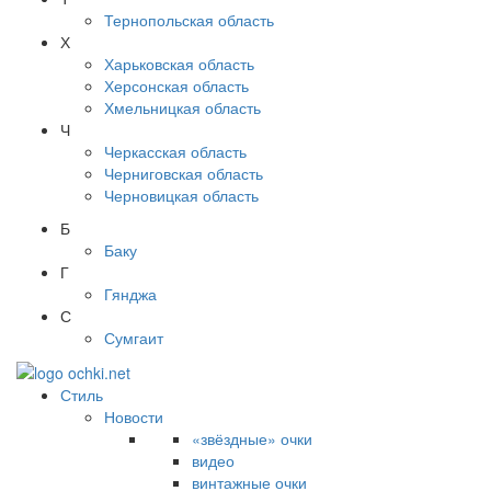
Тернопольская область
Х
Харьковская область
Херсонская область
Хмельницкая область
Ч
Черкасская область
Черниговская область
Черновицкая область
Б
Баку
Г
Гянджа
С
Сумгаит
Стиль
Новости
«звёздные» очки
видео
винтажные очки