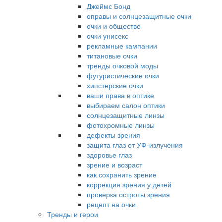
Джеймс Бонд
оправы и солнцезащитные очки
очки и общество
очки унисекс
рекламные кампании
титановые очки
тренды очковой моды
футуристические очки
хипстерские очки
ваши права в оптике
выбираем салон оптики
солнцезащитные линзы
фотохромные линзы
дефекты зрения
защита глаз от УФ-излучения
здоровье глаз
зрение и возраст
как сохранить зрение
коррекция зрения у детей
проверка остроты зрения
рецепт на очки
Тренды и герои