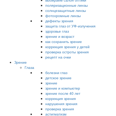
выбираем салон оптики
поляризационные линзы
солнцезащитные линзы
фотохромные линзы
дефекты зрения
защита глаз от УФ-излучения
здоровье глаз
зрение и возраст
как сохранить зрение
коррекция зрения у детей
проверка остроты зрения
рецепт на очки
Зрение
Глаза
болезни глаз
детское зрение
зрение
зрение и компьютер
зрение после 40 лет
коррекция зрения
нарушения зрения
проверка зрения
астигматизм