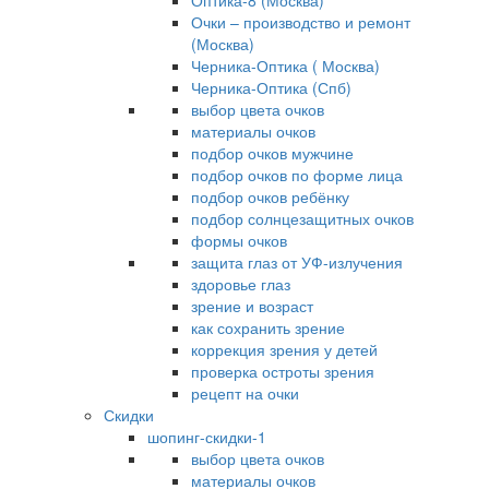
Оптика-8 (Москва)
Очки – производство и ремонт
(Москва)
Черника-Оптика ( Москва)
Черника-Оптика (Спб)
выбор цвета очков
материалы очков
подбор очков мужчине
подбор очков по форме лица
подбор очков ребёнку
подбор солнцезащитных очков
формы очков
защита глаз от УФ-излучения
здоровье глаз
зрение и возраст
как сохранить зрение
коррекция зрения у детей
проверка остроты зрения
рецепт на очки
Скидки
шопинг-скидки-1
выбор цвета очков
материалы очков