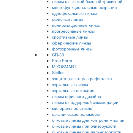
линзы с высокой базовой кривизной
многофункциональные покрытия
однофокальные линзы
офисные линзы
поляризационные линзы
прогрессивные линзы
спортивные линзы
сферические линзы
фотохромные линзы
CR-39
Free Form
MiYOSMART
Stellest
защита глаз от ультрафиолета
зеркальные линзы
зеркальные покрытия
линзы офисного дизайна
линзы с поддержкой аккомодации
минеральное стекло
органические полимеры
очковые линзы для контроля миопии
очковые линзы при близорукости
очковые линзы при дальнозоркости