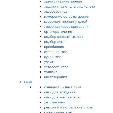
затуманивание зрения
защита глаз от ультрафиолета
здоровье глаз
измерение остроты зрения
коррекция зрения у детей
лазерная коррекция зрения
ортокератология
подбор контактных линз
подбор очков
пресбиопия
строение глаз
сухой глаз
увеит
усталость глаз
халязион
цветотерапия
Очки
солнцезащитные очки
очки для вождения
очки для компьютера
детские очки
ремонт и изготовление очков
спортивные очки