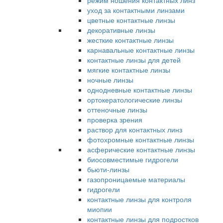
режим ношения контактных линз
уход за контактными линзами
цветные контактные линзы
декоративные линзы
жесткие контактные линзы
карнавальные контактные линзы
контактные линзы для детей
мягкие контактные линзы
ночные линзы
однодневные контактные линзы
ортокератологические линзы
оттеночные линзы
проверка зрения
раствор для контактных линз
фотохромные контактные линзы
асферические контактные линзы
биосовместимые гидрогели
бьюти-линзы
газопроницаемые материалы
гидрогели
контактные линзы для контроля
миопии
контактные линзы для подростков