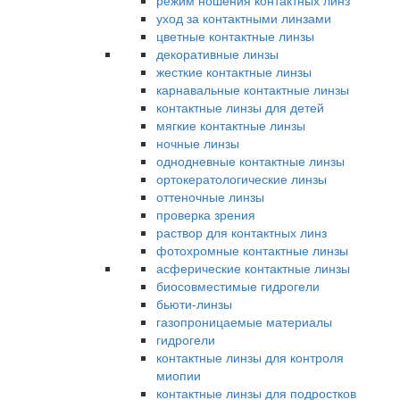
режим ношения контактных линз
уход за контактными линзами
цветные контактные линзы
декоративные линзы
жесткие контактные линзы
карнавальные контактные линзы
контактные линзы для детей
мягкие контактные линзы
ночные линзы
однодневные контактные линзы
ортокератологические линзы
оттеночные линзы
проверка зрения
раствор для контактных линз
фотохромные контактные линзы
асферические контактные линзы
биосовместимые гидрогели
бьюти-линзы
газопроницаемые материалы
гидрогели
контактные линзы для контроля
миопии
контактные линзы для подростков