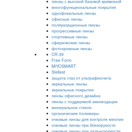
линзы с высокой базовой кривизной
многофункциональные покрытия
однофокальные линзы
офисные линзы
поляризационные линзы
прогрессивные линзы
спортивные линзы
сферические линзы
фотохромные линзы
CR-39
Free Form
MiYOSMART
Stellest
защита глаз от ультрафиолета
зеркальные линзы
зеркальные покрытия
линзы офисного дизайна
линзы с поддержкой аккомодации
минеральное стекло
органические полимеры
очковые линзы для контроля миопии
очковые линзы при близорукости
очковые линзы при дальнозоркости