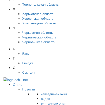
Тернопольская область
Х
Харьковская область
Херсонская область
Хмельницкая область
Ч
Черкасская область
Черниговская область
Черновицкая область
Б
Баку
Г
Гянджа
С
Сумгаит
Стиль
Новости
«звёздные» очки
видео
винтажные очки