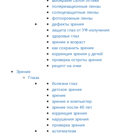
выбираем салон оптики
поляризационные линзы
солнцезащитные линзы
фотохромные линзы
дефекты зрения
защита глаз от УФ-излучения
здоровье глаз
зрение и возраст
как сохранить зрение
коррекция зрения у детей
проверка остроты зрения
рецепт на очки
Зрение
Глаза
болезни глаз
детское зрение
зрение
зрение и компьютер
зрение после 40 лет
коррекция зрения
нарушения зрения
проверка зрения
астигматизм