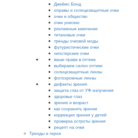
Джеймс Бонд
оправы и солнцезащитные очки
очки и общество
очки унисекс
рекламные кампании
титановые очки
тренды очковой моды
футуристические очки
хипстерские очки
ваши права в оптике
выбираем салон оптики
солнцезащитные линзы
фотохромные линзы
дефекты зрения
защита глаз от УФ-излучения
здоровье глаз
зрение и возраст
как сохранить зрение
коррекция зрения у детей
проверка остроты зрения
рецепт на очки
Тренды и герои