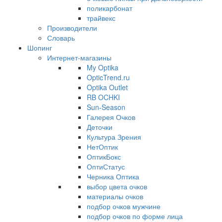
поликарбонат
трайвекс
Производители
Словарь
Шопинг
Интернет-магазины
My Optika
OpticTrend.ru
Optika Outlet
RB OCHKI
Sun-Season
Галерея Очков
Деточки
Культура Зрения
НетОптик
ОптикБокс
ОптиСтатус
Черника Оптика
выбор цвета очков
материалы очков
подбор очков мужчине
подбор очков по форме лица