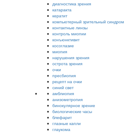
диагностика зрения
катаракта
кератит
компьютерный зрительный синдром
контактные линзы
контроль миопии
конъюнктивит
косоглазие
миопия
нарушения зрения
острота зрения
очки
пресбиопия
рецепт на очки
синий свет
амблиопия
анизометропия
бинокулярное зрение
биологические часы
блефарит
глазные капли
глаукома