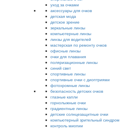
уход за очками
аксессуары для очков
детская мода
детское зрение
зеркальные линзы
компьютерные линзы
линзы для водителей
мастерская по ремонту очков
офисные линзы
очки для плавания
поляризационные линзы
синий свет
спортивные линзы
спортивные очки с диоптриями
фотохромные линзы
безопасность детских очков
глазные капли
горнолыжные очки
градиентные линзы
детские солнцезащитные очки
компьютерный зрительный синдром
контроль миопии