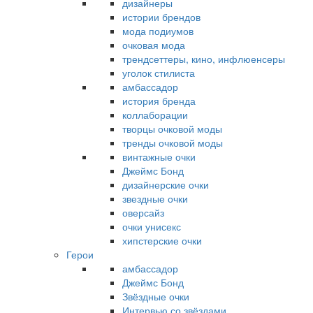
дизайнеры
истории брендов
мода подиумов
очковая мода
трендсеттеры, кино, инфлюенсеры
уголок стилиста
амбассадор
история бренда
коллаборации
творцы очковой моды
тренды очковой моды
винтажные очки
Джеймс Бонд
дизайнерские очки
звездные очки
оверсайз
очки унисекс
хипстерские очки
Герои
амбассадор
Джеймс Бонд
Звёздные очки
Интервью со звёздами