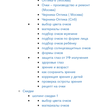
Оптика-8 (Москва)
Очки – производство и ремонт
(Москва)
Черника-Оптика ( Москва)
Черника-Оптика (Спб)
выбор цвета очков
материалы очков
подбор очков мужчине
подбор очков по форме лица
подбор очков ребёнку
подбор солнцезащитных очков
формы очков
защита глаз от УФ-излучения
здоровье глаз
зрение и возраст
как сохранить зрение
коррекция зрения у детей
проверка остроты зрения
рецепт на очки
Скидки
шопинг-скидки-1
выбор цвета очков
материалы очков