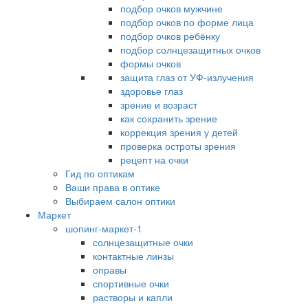
подбор очков мужчине
подбор очков по форме лица
подбор очков ребёнку
подбор солнцезащитных очков
формы очков
защита глаз от УФ-излучения
здоровье глаз
зрение и возраст
как сохранить зрение
коррекция зрения у детей
проверка остроты зрения
рецепт на очки
Гид по оптикам
Ваши права в оптике
Выбираем салон оптики
Маркет
шопинг-маркет-1
солнцезащитные очки
контактные линзы
оправы
спортивные очки
растворы и капли