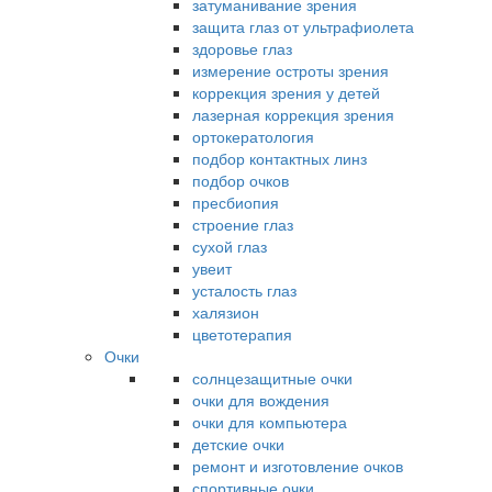
затуманивание зрения
защита глаз от ультрафиолета
здоровье глаз
измерение остроты зрения
коррекция зрения у детей
лазерная коррекция зрения
ортокератология
подбор контактных линз
подбор очков
пресбиопия
строение глаз
сухой глаз
увеит
усталость глаз
халязион
цветотерапия
Очки
солнцезащитные очки
очки для вождения
очки для компьютера
детские очки
ремонт и изготовление очков
спортивные очки