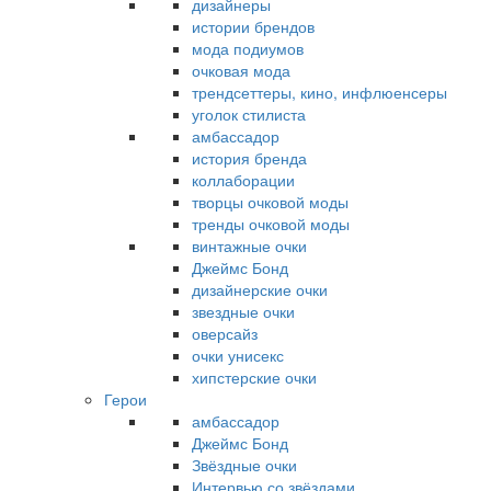
дизайнеры
истории брендов
мода подиумов
очковая мода
трендсеттеры, кино, инфлюенсеры
уголок стилиста
амбассадор
история бренда
коллаборации
творцы очковой моды
тренды очковой моды
винтажные очки
Джеймс Бонд
дизайнерские очки
звездные очки
оверсайз
очки унисекс
хипстерские очки
Герои
амбассадор
Джеймс Бонд
Звёздные очки
Интервью со звёздами