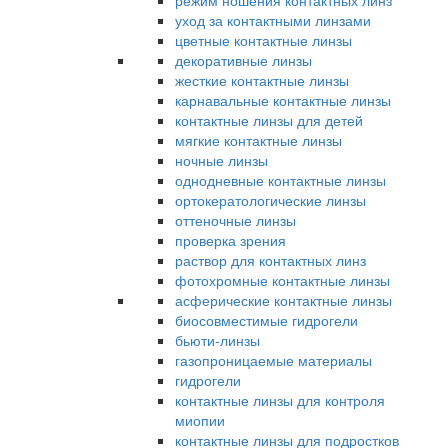
режим ношения контактных линз
уход за контактными линзами
цветные контактные линзы
декоративные линзы
жесткие контактные линзы
карнавальные контактные линзы
контактные линзы для детей
мягкие контактные линзы
ночные линзы
однодневные контактные линзы
ортокератологические линзы
оттеночные линзы
проверка зрения
раствор для контактных линз
фотохромные контактные линзы
асферические контактные линзы
биосовместимые гидрогели
бьюти-линзы
газопроницаемые материалы
гидрогели
контактные линзы для контроля
миопии
контактные линзы для подростков