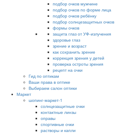
подбор очков мужчине
подбор очков по форме лица
подбор очков ребёнку
подбор солнцезащитных очков
формы очков
защита глаз от УФ-излучения
здоровье глаз
зрение и возраст
как сохранить зрение
коррекция зрения у детей
проверка остроты зрения
рецепт на очки
Гид по оптикам
Ваши права в оптике
Выбираем салон оптики
Маркет
шопинг-маркет-1
солнцезащитные очки
контактные линзы
оправы
спортивные очки
растворы и капли