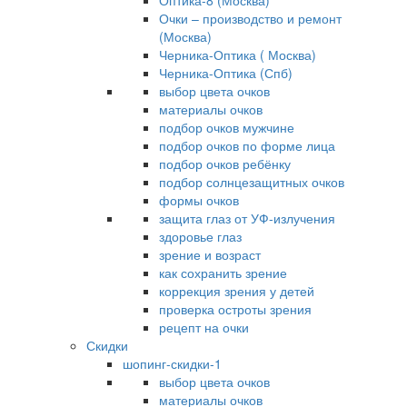
Оптика-8 (Москва)
Очки – производство и ремонт
(Москва)
Черника-Оптика ( Москва)
Черника-Оптика (Спб)
выбор цвета очков
материалы очков
подбор очков мужчине
подбор очков по форме лица
подбор очков ребёнку
подбор солнцезащитных очков
формы очков
защита глаз от УФ-излучения
здоровье глаз
зрение и возраст
как сохранить зрение
коррекция зрения у детей
проверка остроты зрения
рецепт на очки
Скидки
шопинг-скидки-1
выбор цвета очков
материалы очков