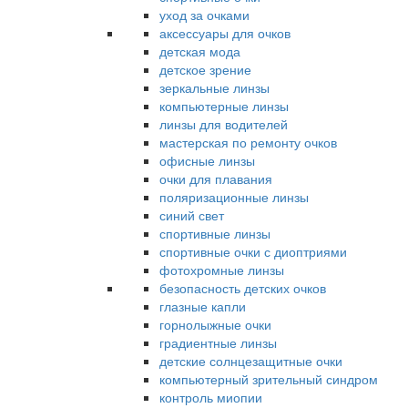
уход за очками
аксессуары для очков
детская мода
детское зрение
зеркальные линзы
компьютерные линзы
линзы для водителей
мастерская по ремонту очков
офисные линзы
очки для плавания
поляризационные линзы
синий свет
спортивные линзы
спортивные очки с диоптриями
фотохромные линзы
безопасность детских очков
глазные капли
горнолыжные очки
градиентные линзы
детские солнцезащитные очки
компьютерный зрительный синдром
контроль миопии