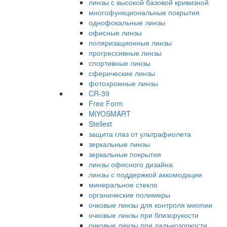
линзы с высокой базовой кривизной
многофункциональные покрытия
однофокальные линзы
офисные линзы
поляризационные линзы
прогрессивные линзы
спортивные линзы
сферические линзы
фотохромные линзы
CR-39
Free Form
MiYOSMART
Stellest
защита глаз от ультрафиолета
зеркальные линзы
зеркальные покрытия
линзы офисного дизайна
линзы с поддержкой аккомодации
минеральное стекло
органические полимеры
очковые линзы для контроля миопии
очковые линзы при близорукости
очковые линзы при дальнозоркости