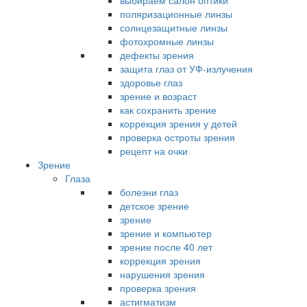
выбираем салон оптики
поляризационные линзы
солнцезащитные линзы
фотохромные линзы
дефекты зрения
защита глаз от УФ-излучения
здоровье глаз
зрение и возраст
как сохранить зрение
коррекция зрения у детей
проверка остроты зрения
рецепт на очки
Зрение
Глаза
болезни глаз
детское зрение
зрение
зрение и компьютер
зрение после 40 лет
коррекция зрения
нарушения зрения
проверка зрения
астигматизм