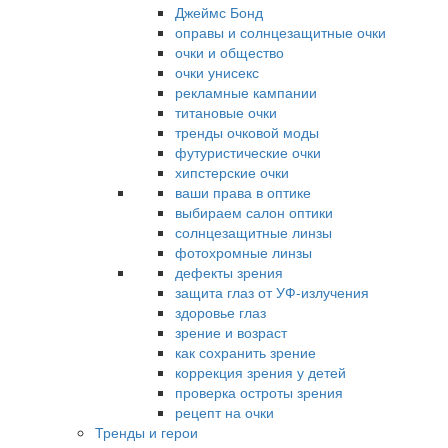
Джеймс Бонд
оправы и солнцезащитные очки
очки и общество
очки унисекс
рекламные кампании
титановые очки
тренды очковой моды
футуристические очки
хипстерские очки
ваши права в оптике
выбираем салон оптики
солнцезащитные линзы
фотохромные линзы
дефекты зрения
защита глаз от УФ-излучения
здоровье глаз
зрение и возраст
как сохранить зрение
коррекция зрения у детей
проверка остроты зрения
рецепт на очки
Тренды и герои