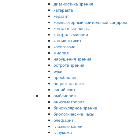
диагностика зрения
катаракта
кератит
компьютерный зрительный синдром
контактные линзы
контроль миопии
конъюнктивит
косоглазие
миопия
нарушения зрения
острота зрения
очки
пресбиопия
рецепт на очки
синий свет
амблиопия
анизометропия
бинокулярное зрение
биологические часы
блефарит
глазные капли
глаукома