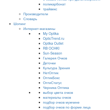
поликарбонат
трайвекс
Производители
Словарь
Шопинг
Интернет-магазины
My Optika
OpticTrend.ru
Optika Outlet
RB OCHKI
Sun-Season
Галерея Очков
Деточки
Культура Зрения
НетОптик
ОптикБокс
ОптиСтатус
Черника Оптика
выбор цвета очков
материалы очков
подбор очков мужчине
подбор очков по форме лица