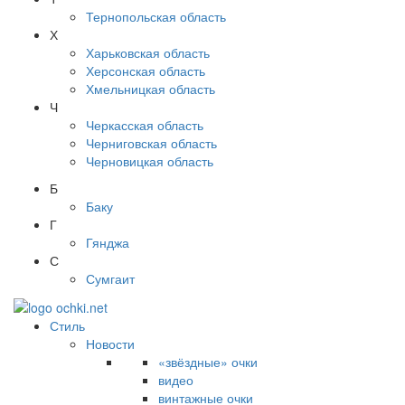
Тернопольская область
Х
Харьковская область
Херсонская область
Хмельницкая область
Ч
Черкасская область
Черниговская область
Черновицкая область
Б
Баку
Г
Гянджа
С
Сумгаит
Стиль
Новости
«звёздные» очки
видео
винтажные очки