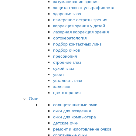
затуманивание зрения
защита глаз от ультрафиолета
здоровье глаз
измерение остроты зрения
коррекция зрения у детей
лазерная коррекция зрения
ортокератология
подбор контактных линз
подбор очков
пресбиопия
строение глаз
сухой глаз
увеит
усталость глаз
халязион
цветотерапия
Очки
солнцезащитные очки
очки для вождения
очки для компьютера
детские очки
ремонт и изготовление очков
спортивные очки