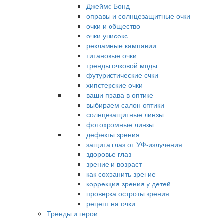
Джеймс Бонд
оправы и солнцезащитные очки
очки и общество
очки унисекс
рекламные кампании
титановые очки
тренды очковой моды
футуристические очки
хипстерские очки
ваши права в оптике
выбираем салон оптики
солнцезащитные линзы
фотохромные линзы
дефекты зрения
защита глаз от УФ-излучения
здоровье глаз
зрение и возраст
как сохранить зрение
коррекция зрения у детей
проверка остроты зрения
рецепт на очки
Тренды и герои