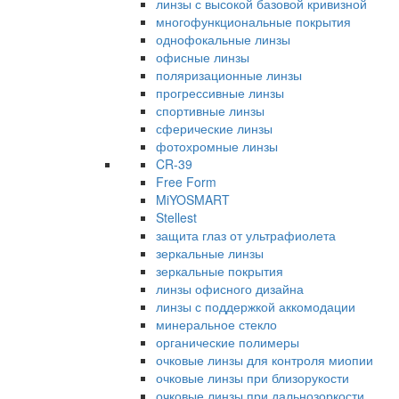
линзы с высокой базовой кривизной
многофункциональные покрытия
однофокальные линзы
офисные линзы
поляризационные линзы
прогрессивные линзы
спортивные линзы
сферические линзы
фотохромные линзы
CR-39
Free Form
MiYOSMART
Stellest
защита глаз от ультрафиолета
зеркальные линзы
зеркальные покрытия
линзы офисного дизайна
линзы с поддержкой аккомодации
минеральное стекло
органические полимеры
очковые линзы для контроля миопии
очковые линзы при близорукости
очковые линзы при дальнозоркости