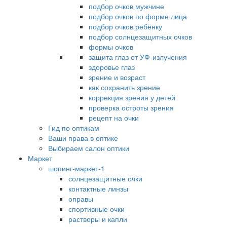
подбор очков мужчине
подбор очков по форме лица
подбор очков ребёнку
подбор солнцезащитных очков
формы очков
защита глаз от УФ-излучения
здоровье глаз
зрение и возраст
как сохранить зрение
коррекция зрения у детей
проверка остроты зрения
рецепт на очки
Гид по оптикам
Ваши права в оптике
Выбираем салон оптики
Маркет
шопинг-маркет-1
солнцезащитные очки
контактные линзы
оправы
спортивные очки
растворы и капли