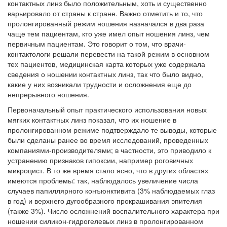
контактных линз было положительным, хоть и существенно
варьировало от страны к стране. Важно отметить и то, что
пролонгированный режим ношения назначался в два раза
чаще тем пациентам, кто уже имел опыт ношения линз, чем
первичным пациентам. Это говорит о том, что врачи-
контактологи решали перевести на такой режим в основном
тех пациентов, медицинская карта которых уже содержала
сведения о ношении контактных линз, так что было видно,
какие у них возникали трудности и осложнения еще до
непрерывного ношения.
Первоначальный опыт практического использования новых
мягких контактных линз показал, что их ношение в
пролонгированном режиме подтверждало те выводы, которые
были сделаны ранее во время исследований, проведенных
компаниями-производителями; в частности, это приводило к
устранению признаков гипоксии, например роговичных
микроцист. В то же время стало ясно, что в других областях
имеются проблемы: так, наблюдалось увеличение числа
случаев папиллярного конъюнктивита (3% наблюдаемых глаз
в год) и верхнего дугообразного прокрашивания эпителия
(также 3%). Число осложнений воспалительного характера при
ношении силикон-гидрогелевых линз в пролонгированном