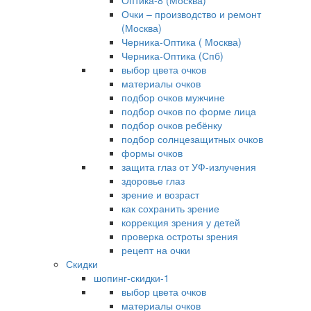
Оптика-8 (Москва)
Очки – производство и ремонт
(Москва)
Черника-Оптика ( Москва)
Черника-Оптика (Спб)
выбор цвета очков
материалы очков
подбор очков мужчине
подбор очков по форме лица
подбор очков ребёнку
подбор солнцезащитных очков
формы очков
защита глаз от УФ-излучения
здоровье глаз
зрение и возраст
как сохранить зрение
коррекция зрения у детей
проверка остроты зрения
рецепт на очки
Скидки
шопинг-скидки-1
выбор цвета очков
материалы очков