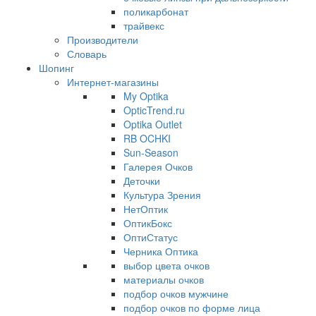
поликарбонат
трайвекс
Производители
Словарь
Шопинг
Интернет-магазины
My Optika
OpticTrend.ru
Optika Outlet
RB OCHKI
Sun-Season
Галерея Очков
Деточки
Культура Зрения
НетОптик
ОптикБокс
ОптиСтатус
Черника Оптика
выбор цвета очков
материалы очков
подбор очков мужчине
подбор очков по форме лица