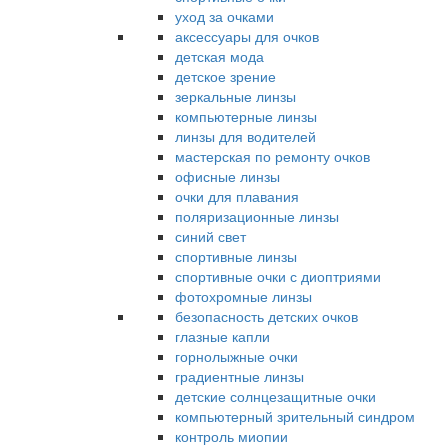
уход за очками
аксессуары для очков
детская мода
детское зрение
зеркальные линзы
компьютерные линзы
линзы для водителей
мастерская по ремонту очков
офисные линзы
очки для плавания
поляризационные линзы
синий свет
спортивные линзы
спортивные очки с диоптриями
фотохромные линзы
безопасность детских очков
глазные капли
горнолыжные очки
градиентные линзы
детские солнцезащитные очки
компьютерный зрительный синдром
контроль миопии