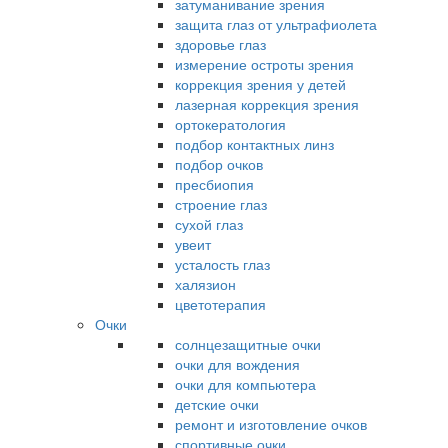
затуманивание зрения
защита глаз от ультрафиолета
здоровье глаз
измерение остроты зрения
коррекция зрения у детей
лазерная коррекция зрения
ортокератология
подбор контактных линз
подбор очков
пресбиопия
строение глаз
сухой глаз
увеит
усталость глаз
халязион
цветотерапия
Очки
солнцезащитные очки
очки для вождения
очки для компьютера
детские очки
ремонт и изготовление очков
спортивные очки