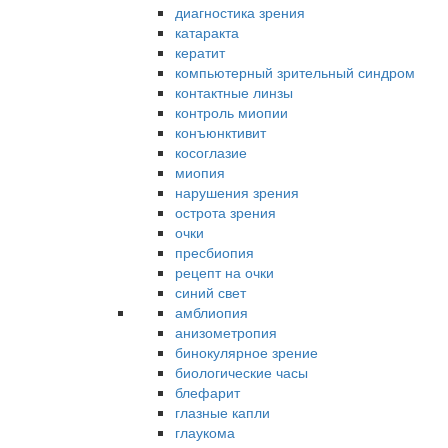
диагностика зрения
катаракта
кератит
компьютерный зрительный синдром
контактные линзы
контроль миопии
конъюнктивит
косоглазие
миопия
нарушения зрения
острота зрения
очки
пресбиопия
рецепт на очки
синий свет
амблиопия
анизометропия
бинокулярное зрение
биологические часы
блефарит
глазные капли
глаукома