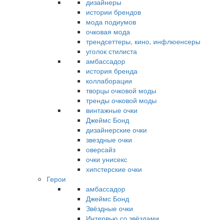
дизайнеры
истории брендов
мода подиумов
очковая мода
трендсеттеры, кино, инфлюенсеры
уголок стилиста
амбассадор
история бренда
коллаборации
творцы очковой моды
тренды очковой моды
винтажные очки
Джеймс Бонд
дизайнерские очки
звездные очки
оверсайз
очки унисекс
хипстерские очки
Герои
амбассадор
Джеймс Бонд
Звёздные очки
Интервью со звёздами