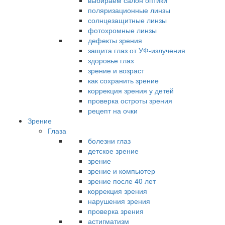
выбираем салон оптики
поляризационные линзы
солнцезащитные линзы
фотохромные линзы
дефекты зрения
защита глаз от УФ-излучения
здоровье глаз
зрение и возраст
как сохранить зрение
коррекция зрения у детей
проверка остроты зрения
рецепт на очки
Зрение
Глаза
болезни глаз
детское зрение
зрение
зрение и компьютер
зрение после 40 лет
коррекция зрения
нарушения зрения
проверка зрения
астигматизм