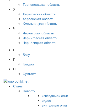
Тернопольская область
Х
Харьковская область
Херсонская область
Хмельницкая область
Ч
Черкасская область
Черниговская область
Черновицкая область
Б
Баку
Г
Гянджа
С
Сумгаит
Стиль
Новости
«звёздные» очки
видео
винтажные очки