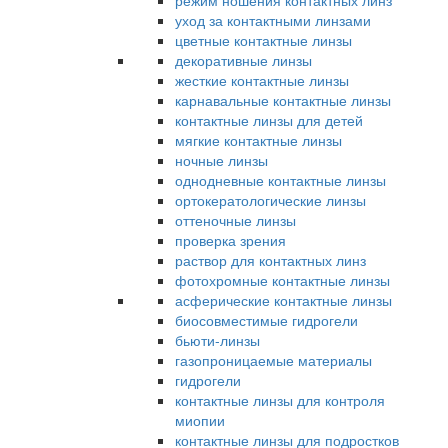
режим ношения контактных линз
уход за контактными линзами
цветные контактные линзы
декоративные линзы
жесткие контактные линзы
карнавальные контактные линзы
контактные линзы для детей
мягкие контактные линзы
ночные линзы
однодневные контактные линзы
ортокератологические линзы
оттеночные линзы
проверка зрения
раствор для контактных линз
фотохромные контактные линзы
асферические контактные линзы
биосовместимые гидрогели
бьюти-линзы
газопроницаемые материалы
гидрогели
контактные линзы для контроля
миопии
контактные линзы для подростков