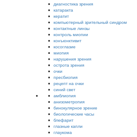
диагностика зрения
катаракта
кератит
компьютерный зрительный синдром
контактные линзы
контроль миопии
конъюнктивит
косоглазие
миопия
нарушения зрения
острота зрения
очки
пресбиопия
рецепт на очки
синий свет
амблиопия
анизометропия
бинокулярное зрение
биологические часы
блефарит
глазные капли
глаукома