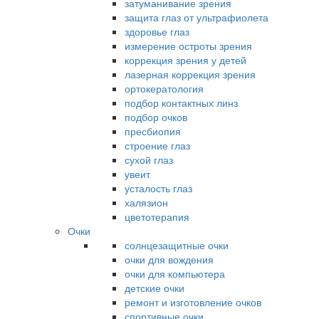
затуманивание зрения
защита глаз от ультрафиолета
здоровье глаз
измерение остроты зрения
коррекция зрения у детей
лазерная коррекция зрения
ортокератология
подбор контактных линз
подбор очков
пресбиопия
строение глаз
сухой глаз
увеит
усталость глаз
халязион
цветотерапия
Очки
солнцезащитные очки
очки для вождения
очки для компьютера
детские очки
ремонт и изготовление очков
спортивные очки