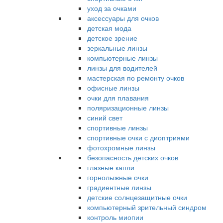
уход за очками
аксессуары для очков
детская мода
детское зрение
зеркальные линзы
компьютерные линзы
линзы для водителей
мастерская по ремонту очков
офисные линзы
очки для плавания
поляризационные линзы
синий свет
спортивные линзы
спортивные очки с диоптриями
фотохромные линзы
безопасность детских очков
глазные капли
горнолыжные очки
градиентные линзы
детские солнцезащитные очки
компьютерный зрительный синдром
контроль миопии