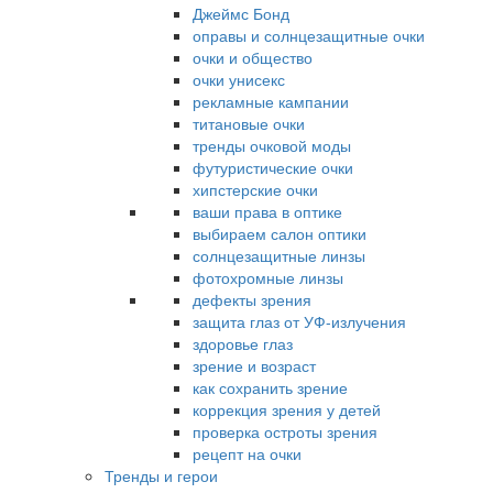
Джеймс Бонд
оправы и солнцезащитные очки
очки и общество
очки унисекс
рекламные кампании
титановые очки
тренды очковой моды
футуристические очки
хипстерские очки
ваши права в оптике
выбираем салон оптики
солнцезащитные линзы
фотохромные линзы
дефекты зрения
защита глаз от УФ-излучения
здоровье глаз
зрение и возраст
как сохранить зрение
коррекция зрения у детей
проверка остроты зрения
рецепт на очки
Тренды и герои