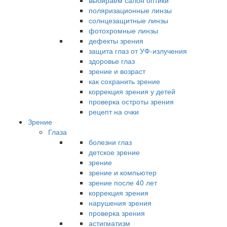
выбираем салон оптики
поляризационные линзы
солнцезащитные линзы
фотохромные линзы
дефекты зрения
защита глаз от УФ-излучения
здоровье глаз
зрение и возраст
как сохранить зрение
коррекция зрения у детей
проверка остроты зрения
рецепт на очки
Зрение
Глаза
болезни глаз
детское зрение
зрение
зрение и компьютер
зрение после 40 лет
коррекция зрения
нарушения зрения
проверка зрения
астигматизм