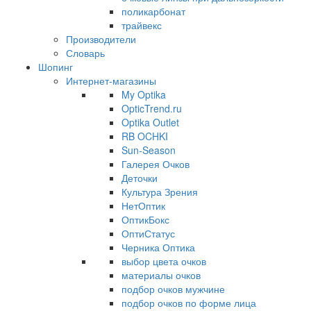
поликарбонат
трайвекс
Производители
Словарь
Шопинг
Интернет-магазины
My Optika
OpticTrend.ru
Optika Outlet
RB OCHKI
Sun-Season
Галерея Очков
Деточки
Культура Зрения
НетОптик
ОптикБокс
ОптиСтатус
Черника Оптика
выбор цвета очков
материалы очков
подбор очков мужчине
подбор очков по форме лица