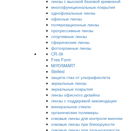
линзы с высокой базовой кривизной
многофункциональные покрытия
однофокальные линзы
офисные линзы
поляризационные линзы
прогрессивные линзы
спортивные линзы
сферические линзы
фотохромные линзы
CR-39
Free Form
MiYOSMART
Stellest
защита глаз от ультрафиолета
зеркальные линзы
зеркальные покрытия
линзы офисного дизайна
линзы с поддержкой аккомодации
минеральное стекло
органические полимеры
очковые линзы для контроля миопии
очковые линзы при близорукости
очковые линзы при дальнозоркости