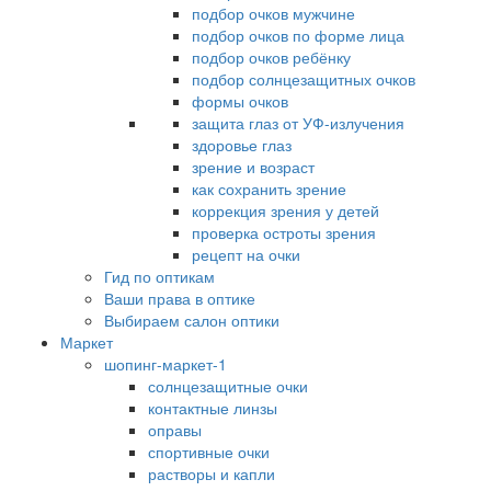
подбор очков мужчине
подбор очков по форме лица
подбор очков ребёнку
подбор солнцезащитных очков
формы очков
защита глаз от УФ-излучения
здоровье глаз
зрение и возраст
как сохранить зрение
коррекция зрения у детей
проверка остроты зрения
рецепт на очки
Гид по оптикам
Ваши права в оптике
Выбираем салон оптики
Маркет
шопинг-маркет-1
солнцезащитные очки
контактные линзы
оправы
спортивные очки
растворы и капли