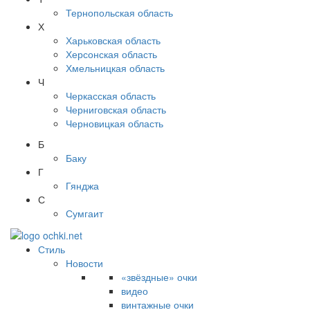
Тернопольская область
Х
Харьковская область
Херсонская область
Хмельницкая область
Ч
Черкасская область
Черниговская область
Черновицкая область
Б
Баку
Г
Гянджа
С
Сумгаит
Стиль
Новости
«звёздные» очки
видео
винтажные очки