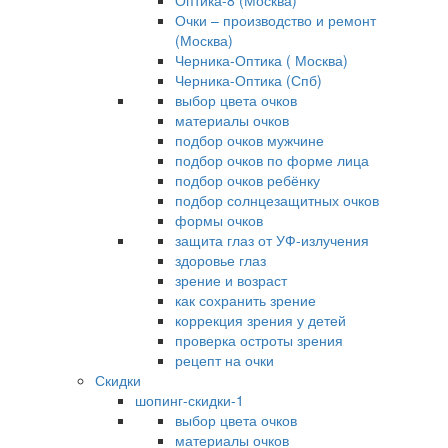
Оптика-8 (Москва)
Очки – производство и ремонт
(Москва)
Черника-Оптика ( Москва)
Черника-Оптика (Спб)
выбор цвета очков
материалы очков
подбор очков мужчине
подбор очков по форме лица
подбор очков ребёнку
подбор солнцезащитных очков
формы очков
защита глаз от УФ-излучения
здоровье глаз
зрение и возраст
как сохранить зрение
коррекция зрения у детей
проверка остроты зрения
рецепт на очки
Скидки
шопинг-скидки-1
выбор цвета очков
материалы очков