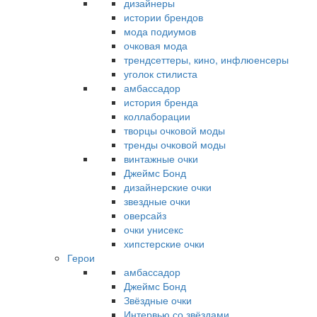
дизайнеры
истории брендов
мода подиумов
очковая мода
трендсеттеры, кино, инфлюенсеры
уголок стилиста
амбассадор
история бренда
коллаборации
творцы очковой моды
тренды очковой моды
винтажные очки
Джеймс Бонд
дизайнерские очки
звездные очки
оверсайз
очки унисекс
хипстерские очки
Герои
амбассадор
Джеймс Бонд
Звёздные очки
Интервью со звёздами