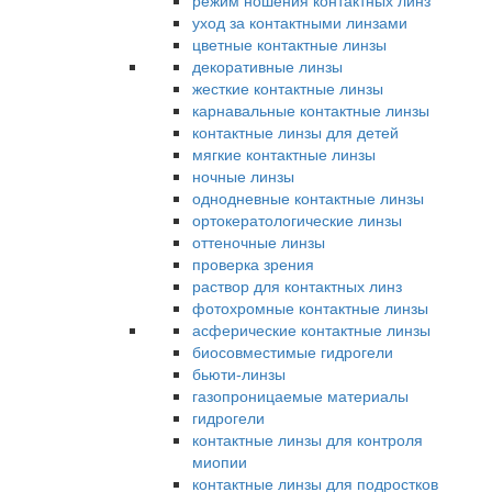
режим ношения контактных линз
уход за контактными линзами
цветные контактные линзы
декоративные линзы
жесткие контактные линзы
карнавальные контактные линзы
контактные линзы для детей
мягкие контактные линзы
ночные линзы
однодневные контактные линзы
ортокератологические линзы
оттеночные линзы
проверка зрения
раствор для контактных линз
фотохромные контактные линзы
асферические контактные линзы
биосовместимые гидрогели
бьюти-линзы
газопроницаемые материалы
гидрогели
контактные линзы для контроля
миопии
контактные линзы для подростков