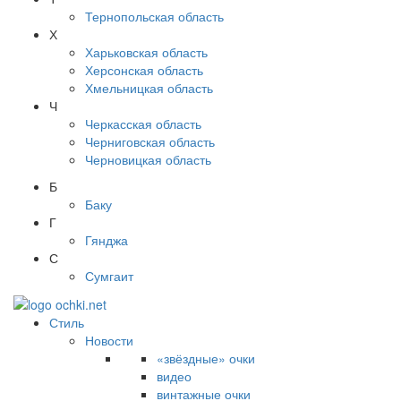
Тернопольская область
Х
Харьковская область
Херсонская область
Хмельницкая область
Ч
Черкасская область
Черниговская область
Черновицкая область
Б
Баку
Г
Гянджа
С
Сумгаит
Стиль
Новости
«звёздные» очки
видео
винтажные очки