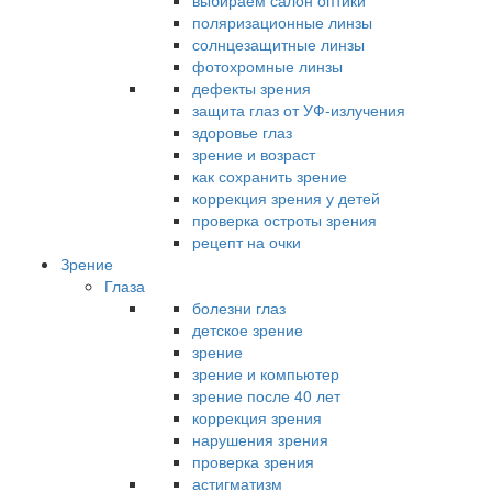
выбираем салон оптики
поляризационные линзы
солнцезащитные линзы
фотохромные линзы
дефекты зрения
защита глаз от УФ-излучения
здоровье глаз
зрение и возраст
как сохранить зрение
коррекция зрения у детей
проверка остроты зрения
рецепт на очки
Зрение
Глаза
болезни глаз
детское зрение
зрение
зрение и компьютер
зрение после 40 лет
коррекция зрения
нарушения зрения
проверка зрения
астигматизм