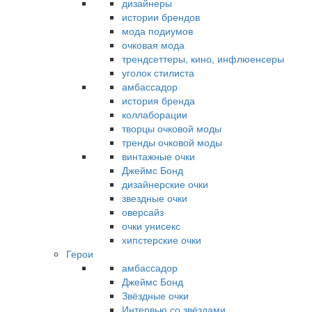
дизайнеры
истории брендов
мода подиумов
очковая мода
трендсеттеры, кино, инфлюенсеры
уголок стилиста
амбассадор
история бренда
коллаборации
творцы очковой моды
тренды очковой моды
винтажные очки
Джеймс Бонд
дизайнерские очки
звездные очки
оверсайз
очки унисекс
хипстерские очки
Герои
амбассадор
Джеймс Бонд
Звёздные очки
Интервью со звёздами