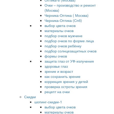
Оптика-8 (Москва)
Очки – производство и ремонт
(Москва)
Черника-Оптика ( Москва)
Черника-Оптика (Спб)
выбор цвета очков
материалы очков
подбор очков мужчине
подбор очков по форме лица
подбор очков ребёнку
подбор солнцезащитных очков
формы очков
защита глаз от УФ-излучения
здоровье глаз
зрение и возраст
как сохранить зрение
коррекция зрения у детей
проверка остроты зрения
рецепт на очки
Скидки
шопинг-скидки-1
выбор цвета очков
материалы очков