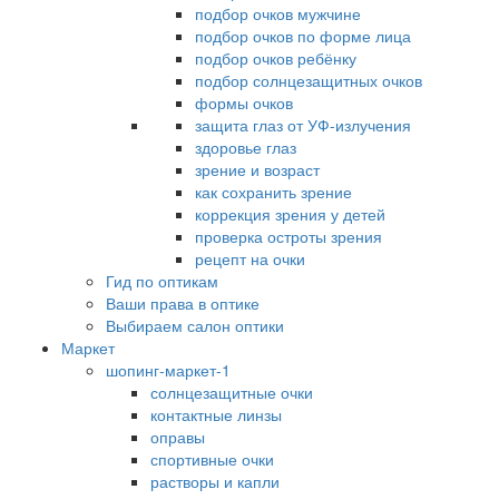
подбор очков мужчине
подбор очков по форме лица
подбор очков ребёнку
подбор солнцезащитных очков
формы очков
защита глаз от УФ-излучения
здоровье глаз
зрение и возраст
как сохранить зрение
коррекция зрения у детей
проверка остроты зрения
рецепт на очки
Гид по оптикам
Ваши права в оптике
Выбираем салон оптики
Маркет
шопинг-маркет-1
солнцезащитные очки
контактные линзы
оправы
спортивные очки
растворы и капли