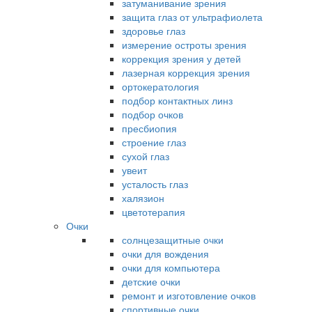
затуманивание зрения
защита глаз от ультрафиолета
здоровье глаз
измерение остроты зрения
коррекция зрения у детей
лазерная коррекция зрения
ортокератология
подбор контактных линз
подбор очков
пресбиопия
строение глаз
сухой глаз
увеит
усталость глаз
халязион
цветотерапия
Очки
солнцезащитные очки
очки для вождения
очки для компьютера
детские очки
ремонт и изготовление очков
спортивные очки