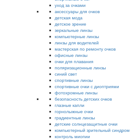
уход за очками
аксессуары для очков
детская мода
детское зрение
зеркальные линзы
компьютерные линзы
линзы для водителей
мастерская по ремонту очков
офисные линзы
очки для плавания
поляризационные линзы
синий свет
спортивные линзы
спортивные очки с диоптриями
фотохромные линзы
безопасность детских очков
глазные капли
горнолыжные очки
градиентные линзы
детские солнцезащитные очки
компьютерный зрительный синдром
контроль миопии