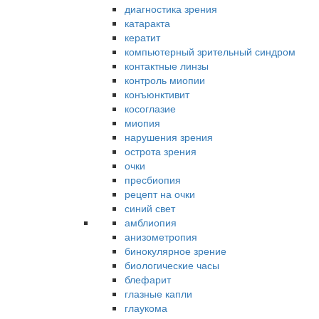
диагностика зрения
катаракта
кератит
компьютерный зрительный синдром
контактные линзы
контроль миопии
конъюнктивит
косоглазие
миопия
нарушения зрения
острота зрения
очки
пресбиопия
рецепт на очки
синий свет
амблиопия
анизометропия
бинокулярное зрение
биологические часы
блефарит
глазные капли
глаукома