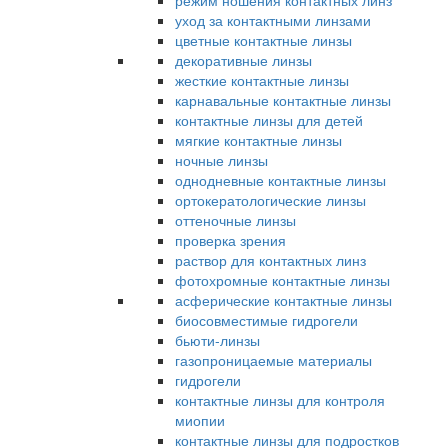
режим ношения контактных линз
уход за контактными линзами
цветные контактные линзы
декоративные линзы
жесткие контактные линзы
карнавальные контактные линзы
контактные линзы для детей
мягкие контактные линзы
ночные линзы
однодневные контактные линзы
ортокератологические линзы
оттеночные линзы
проверка зрения
раствор для контактных линз
фотохромные контактные линзы
асферические контактные линзы
биосовместимые гидрогели
бьюти-линзы
газопроницаемые материалы
гидрогели
контактные линзы для контроля
миопии
контактные линзы для подростков