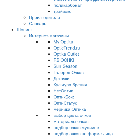
поликарбонат
трайвекс
Производители
Словарь
Шопинг
Интернет-магазины
My Optika
OpticTrend.ru
Optika Outlet
RB OCHKI
Sun-Season
Галерея Очков
Деточки
Культура Зрения
НетОптик
ОптикБокс
ОптиСтатус
Черника Оптика
выбор цвета очков
материалы очков
подбор очков мужчине
подбор очков по форме лица