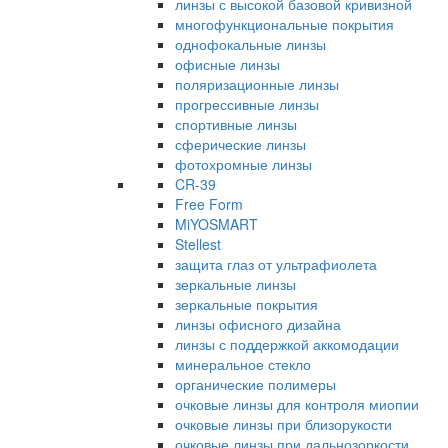
линзы с высокой базовой кривизной
многофункциональные покрытия
однофокальные линзы
офисные линзы
поляризационные линзы
прогрессивные линзы
спортивные линзы
сферические линзы
фотохромные линзы
CR-39
Free Form
MiYOSMART
Stellest
защита глаз от ультрафиолета
зеркальные линзы
зеркальные покрытия
линзы офисного дизайна
линзы с поддержкой аккомодации
минеральное стекло
органические полимеры
очковые линзы для контроля миопии
очковые линзы при близорукости
очковые линзы при дальнозоркости