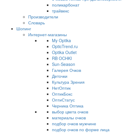
поликарбонат
трайвекс
Производители
Словарь
Шопинг
Интернет-магазины
My Optika
OpticTrend.ru
Optika Outlet
RB OCHKI
Sun-Season
Галерея Очков
Деточки
Культура Зрения
НетОптик
ОптикБокс
ОптиСтатус
Черника Оптика
выбор цвета очков
материалы очков
подбор очков мужчине
подбор очков по форме лица