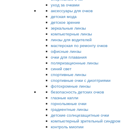
уход за очками
аксессуары для очков
детская мода
детское зрение
зеркальные линзы
компьютерные линзы
линзы для водителей
мастерская по ремонту очков
офисные линзы
очки для плавания
поляризационные линзы
синий свет
спортивные линзы
спортивные очки с диоптриями
фотохромные линзы
безопасность детских очков
глазные капли
горнолыжные очки
градиентные линзы
детские солнцезащитные очки
компьютерный зрительный синдром
контроль миопии