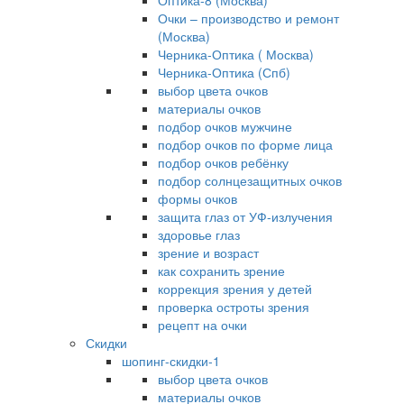
Оптика-8 (Москва)
Очки – производство и ремонт
(Москва)
Черника-Оптика ( Москва)
Черника-Оптика (Спб)
выбор цвета очков
материалы очков
подбор очков мужчине
подбор очков по форме лица
подбор очков ребёнку
подбор солнцезащитных очков
формы очков
защита глаз от УФ-излучения
здоровье глаз
зрение и возраст
как сохранить зрение
коррекция зрения у детей
проверка остроты зрения
рецепт на очки
Скидки
шопинг-скидки-1
выбор цвета очков
материалы очков