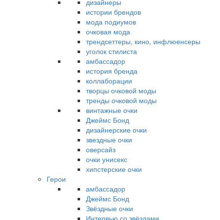
дизайнеры
истории брендов
мода подиумов
очковая мода
трендсеттеры, кино, инфлюенсеры
уголок стилиста
амбассадор
история бренда
коллаборации
творцы очковой моды
тренды очковой моды
винтажные очки
Джеймс Бонд
дизайнерские очки
звездные очки
оверсайз
очки унисекс
хипстерские очки
Герои
амбассадор
Джеймс Бонд
Звёздные очки
Интервью со звёздами