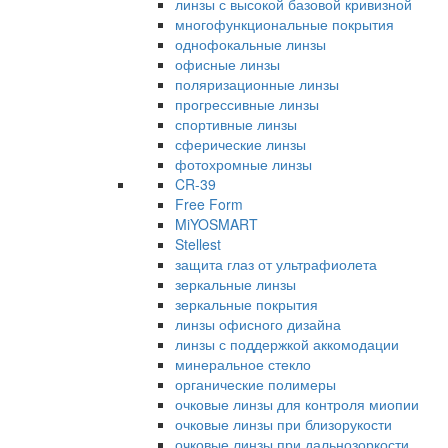
линзы с высокой базовой кривизной
многофункциональные покрытия
однофокальные линзы
офисные линзы
поляризационные линзы
прогрессивные линзы
спортивные линзы
сферические линзы
фотохромные линзы
CR-39
Free Form
MiYOSMART
Stellest
защита глаз от ультрафиолета
зеркальные линзы
зеркальные покрытия
линзы офисного дизайна
линзы с поддержкой аккомодации
минеральное стекло
органические полимеры
очковые линзы для контроля миопии
очковые линзы при близорукости
очковые линзы при дальнозоркости