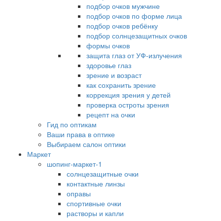
подбор очков мужчине
подбор очков по форме лица
подбор очков ребёнку
подбор солнцезащитных очков
формы очков
защита глаз от УФ-излучения
здоровье глаз
зрение и возраст
как сохранить зрение
коррекция зрения у детей
проверка остроты зрения
рецепт на очки
Гид по оптикам
Ваши права в оптике
Выбираем салон оптики
Маркет
шопинг-маркет-1
солнцезащитные очки
контактные линзы
оправы
спортивные очки
растворы и капли