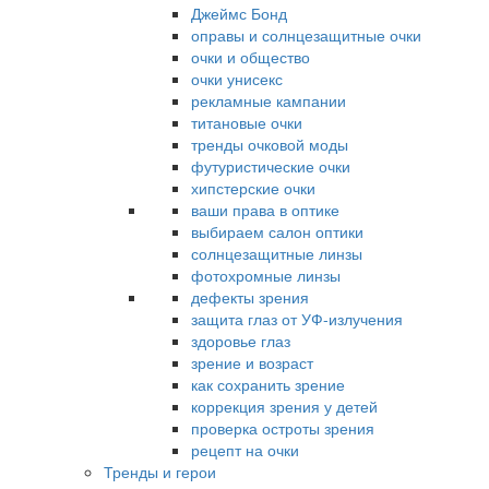
Джеймс Бонд
оправы и солнцезащитные очки
очки и общество
очки унисекс
рекламные кампании
титановые очки
тренды очковой моды
футуристические очки
хипстерские очки
ваши права в оптике
выбираем салон оптики
солнцезащитные линзы
фотохромные линзы
дефекты зрения
защита глаз от УФ-излучения
здоровье глаз
зрение и возраст
как сохранить зрение
коррекция зрения у детей
проверка остроты зрения
рецепт на очки
Тренды и герои