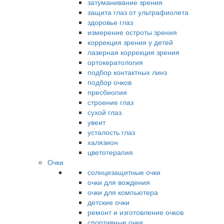
затуманивание зрения
защита глаз от ультрафиолета
здоровье глаз
измерение остроты зрения
коррекция зрения у детей
лазерная коррекция зрения
ортокератология
подбор контактных линз
подбор очков
пресбиопия
строение глаз
сухой глаз
увеит
усталость глаз
халязион
цветотерапия
Очки
солнцезащитные очки
очки для вождения
очки для компьютера
детские очки
ремонт и изготовление очков
спортивные очки