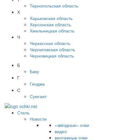
Тернопольская область
Х
Харьковская область
Херсонская область
Хмельницкая область
Ч
Черкасская область
Черниговская область
Черновицкая область
Б
Баку
Г
Гянджа
С
Сумгаит
Стиль
Новости
«звёздные» очки
видео
винтажные очки