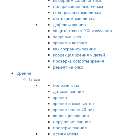
выбираем салон оптики
поляризационные линзы
солнцезащитные линзы
фотохромные линзы
дефекты зрения
защита глаз от УФ-излучения
здоровье глаз
зрение и возраст
как сохранить зрение
коррекция зрения у детей
проверка остроты зрения
рецепт на очки
Зрение
Глаза
болезни глаз
детское зрение
зрение
зрение и компьютер
зрение после 40 лет
коррекция зрения
нарушения зрения
проверка зрения
астигматизм