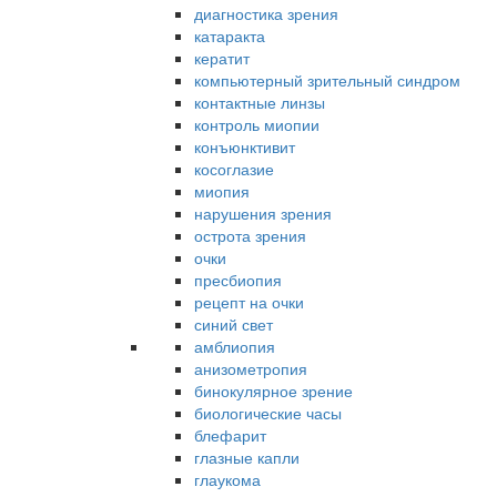
диагностика зрения
катаракта
кератит
компьютерный зрительный синдром
контактные линзы
контроль миопии
конъюнктивит
косоглазие
миопия
нарушения зрения
острота зрения
очки
пресбиопия
рецепт на очки
синий свет
амблиопия
анизометропия
бинокулярное зрение
биологические часы
блефарит
глазные капли
глаукома