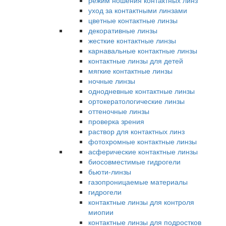
режим ношения контактных линз
уход за контактными линзами
цветные контактные линзы
декоративные линзы
жесткие контактные линзы
карнавальные контактные линзы
контактные линзы для детей
мягкие контактные линзы
ночные линзы
однодневные контактные линзы
ортокератологические линзы
оттеночные линзы
проверка зрения
раствор для контактных линз
фотохромные контактные линзы
асферические контактные линзы
биосовместимые гидрогели
бьюти-линзы
газопроницаемые материалы
гидрогели
контактные линзы для контроля
миопии
контактные линзы для подростков