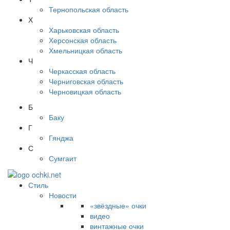
Тернопольская область
Х
Харьковская область
Херсонская область
Хмельницкая область
Ч
Черкасская область
Черниговская область
Черновицкая область
Б
Баку
Г
Гянджа
С
Сумгаит
Стиль
Новости
«звёздные» очки
видео
винтажные очки