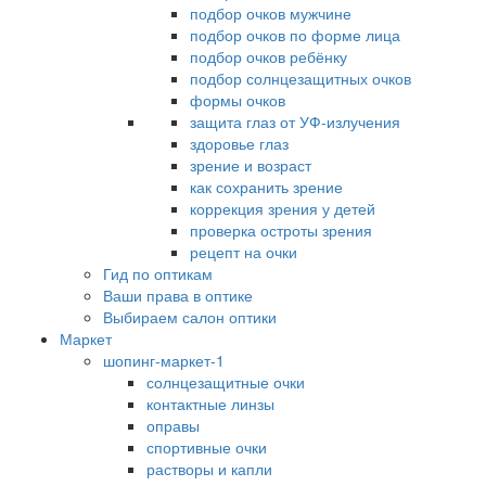
подбор очков мужчине
подбор очков по форме лица
подбор очков ребёнку
подбор солнцезащитных очков
формы очков
защита глаз от УФ-излучения
здоровье глаз
зрение и возраст
как сохранить зрение
коррекция зрения у детей
проверка остроты зрения
рецепт на очки
Гид по оптикам
Ваши права в оптике
Выбираем салон оптики
Маркет
шопинг-маркет-1
солнцезащитные очки
контактные линзы
оправы
спортивные очки
растворы и капли