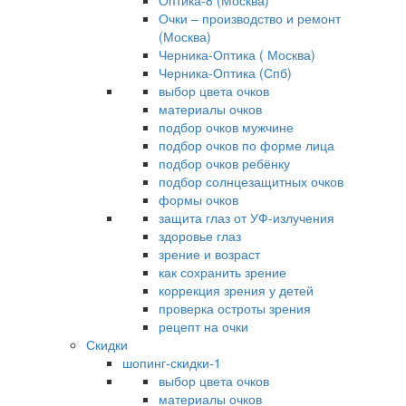
Оптика-8 (Москва)
Очки – производство и ремонт
(Москва)
Черника-Оптика ( Москва)
Черника-Оптика (Спб)
выбор цвета очков
материалы очков
подбор очков мужчине
подбор очков по форме лица
подбор очков ребёнку
подбор солнцезащитных очков
формы очков
защита глаз от УФ-излучения
здоровье глаз
зрение и возраст
как сохранить зрение
коррекция зрения у детей
проверка остроты зрения
рецепт на очки
Скидки
шопинг-скидки-1
выбор цвета очков
материалы очков