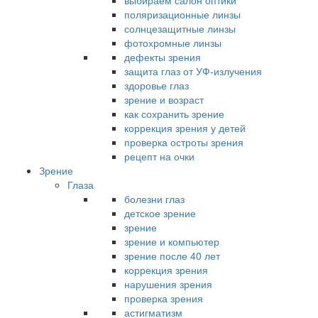
выбираем салон оптики
поляризационные линзы
солнцезащитные линзы
фотохромные линзы
дефекты зрения
защита глаз от УФ-излучения
здоровье глаз
зрение и возраст
как сохранить зрение
коррекция зрения у детей
проверка остроты зрения
рецепт на очки
Зрение
Глаза
болезни глаз
детское зрение
зрение
зрение и компьютер
зрение после 40 лет
коррекция зрения
нарушения зрения
проверка зрения
астигматизм