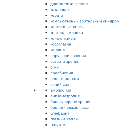
диагностика зрения
катаракта
кератит
компьютерный зрительный синдром
контактные линзы
контроль миопии
конъюнктивит
косоглазие
миопия
нарушения зрения
острота зрения
очки
пресбиопия
рецепт на очки
синий свет
амблиопия
анизометропия
бинокулярное зрение
биологические часы
блефарит
глазные капли
глаукома