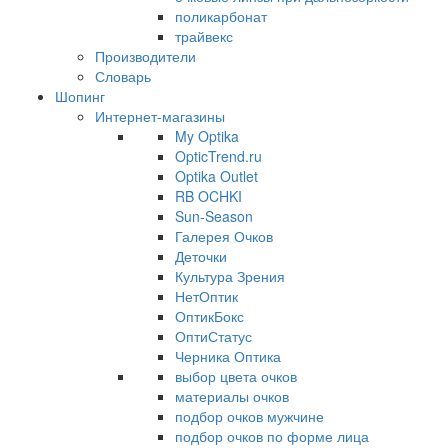
поликарбонат
трайвекс
Производители
Словарь
Шопинг
Интернет-магазины
My Optika
OpticTrend.ru
Optika Outlet
RB OCHKI
Sun-Season
Галерея Очков
Деточки
Культура Зрения
НетОптик
ОптикБокс
ОптиСтатус
Черника Оптика
выбор цвета очков
материалы очков
подбор очков мужчине
подбор очков по форме лица