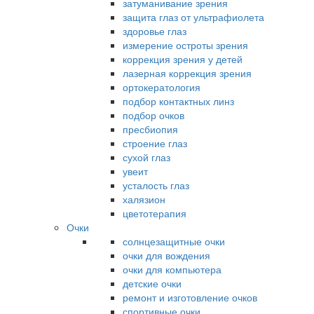
затуманивание зрения
защита глаз от ультрафиолета
здоровье глаз
измерение остроты зрения
коррекция зрения у детей
лазерная коррекция зрения
ортокератология
подбор контактных линз
подбор очков
пресбиопия
строение глаз
сухой глаз
увеит
усталость глаз
халязион
цветотерапия
Очки
солнцезащитные очки
очки для вождения
очки для компьютера
детские очки
ремонт и изготовление очков
спортивные очки