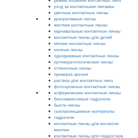
режим ношения контактных линз
уход за контактными линзами
цветные контактные линзы
декоративные линзы
жесткие контактные линзы
карнавальные контактные линзы
контактные линзы для детей
мягкие контактные линзы
ночные линзы
однодневные контактные линзы
ортокератологические линзы
оттеночные линзы
проверка зрения
раствор для контактных линз
фотохромные контактные линзы
асферические контактные линзы
биосовместимые гидрогели
бьюти-линзы
газопроницаемые материалы
гидрогели
контактные линзы для контроля
миопии
контактные линзы для подростков