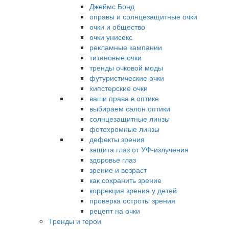
Джеймс Бонд
оправы и солнцезащитные очки
очки и общество
очки унисекс
рекламные кампании
титановые очки
тренды очковой моды
футуристические очки
хипстерские очки
ваши права в оптике
выбираем салон оптики
солнцезащитные линзы
фотохромные линзы
дефекты зрения
защита глаз от УФ-излучения
здоровье глаз
зрение и возраст
как сохранить зрение
коррекция зрения у детей
проверка остроты зрения
рецепт на очки
Тренды и герои