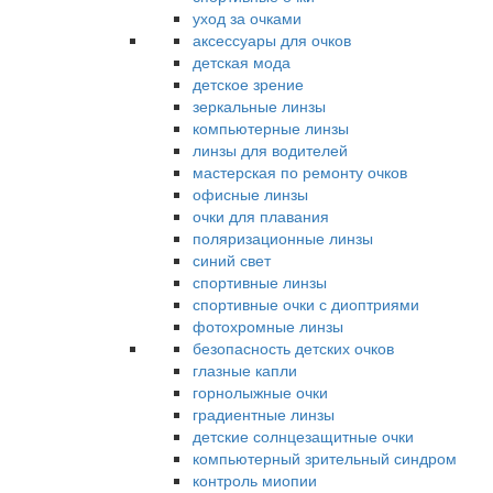
уход за очками
аксессуары для очков
детская мода
детское зрение
зеркальные линзы
компьютерные линзы
линзы для водителей
мастерская по ремонту очков
офисные линзы
очки для плавания
поляризационные линзы
синий свет
спортивные линзы
спортивные очки с диоптриями
фотохромные линзы
безопасность детских очков
глазные капли
горнолыжные очки
градиентные линзы
детские солнцезащитные очки
компьютерный зрительный синдром
контроль миопии