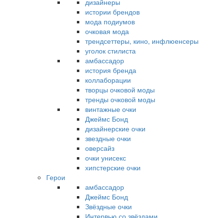
дизайнеры
истории брендов
мода подиумов
очковая мода
трендсеттеры, кино, инфлюенсеры
уголок стилиста
амбассадор
история бренда
коллаборации
творцы очковой моды
тренды очковой моды
винтажные очки
Джеймс Бонд
дизайнерские очки
звездные очки
оверсайз
очки унисекс
хипстерские очки
Герои
амбассадор
Джеймс Бонд
Звёздные очки
Интервью со звёздами