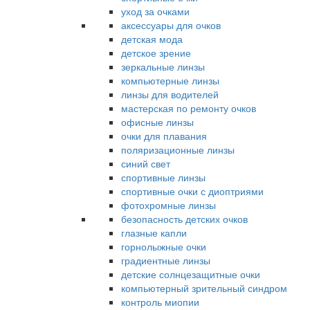
уход за очками
аксессуары для очков
детская мода
детское зрение
зеркальные линзы
компьютерные линзы
линзы для водителей
мастерская по ремонту очков
офисные линзы
очки для плавания
поляризационные линзы
синий свет
спортивные линзы
спортивные очки с диоптриями
фотохромные линзы
безопасность детских очков
глазные капли
горнолыжные очки
градиентные линзы
детские солнцезащитные очки
компьютерный зрительный синдром
контроль миопии