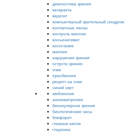
диагностика зрения
катаракта
кератит
компьютерный зрительный синдром
контактные линзы
контроль миопии
конъюнктивит
косоглазие
миопия
нарушения зрения
острота зрения
очки
пресбиопия
рецепт на очки
синий свет
амблиопия
анизометропия
бинокулярное зрение
биологические часы
блефарит
глазные капли
глаукома