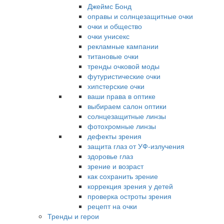
Джеймс Бонд
оправы и солнцезащитные очки
очки и общество
очки унисекс
рекламные кампании
титановые очки
тренды очковой моды
футуристические очки
хипстерские очки
ваши права в оптике
выбираем салон оптики
солнцезащитные линзы
фотохромные линзы
дефекты зрения
защита глаз от УФ-излучения
здоровье глаз
зрение и возраст
как сохранить зрение
коррекция зрения у детей
проверка остроты зрения
рецепт на очки
Тренды и герои