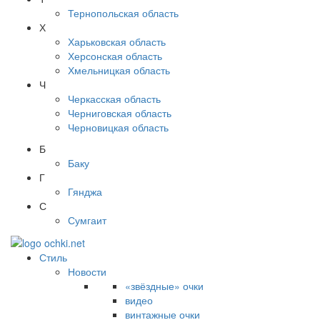
Тернопольская область
Х
Харьковская область
Херсонская область
Хмельницкая область
Ч
Черкасская область
Черниговская область
Черновицкая область
Б
Баку
Г
Гянджа
С
Сумгаит
Стиль
Новости
«звёздные» очки
видео
винтажные очки