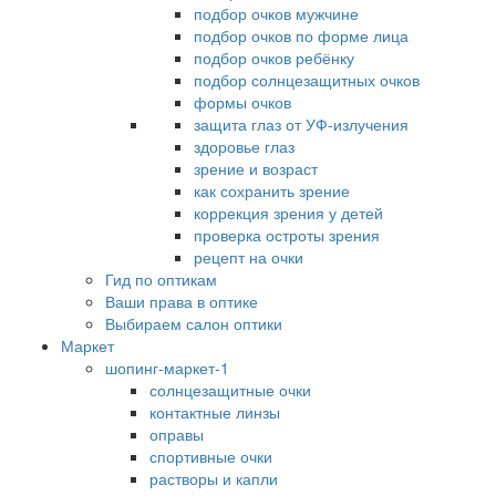
подбор очков мужчине
подбор очков по форме лица
подбор очков ребёнку
подбор солнцезащитных очков
формы очков
защита глаз от УФ-излучения
здоровье глаз
зрение и возраст
как сохранить зрение
коррекция зрения у детей
проверка остроты зрения
рецепт на очки
Гид по оптикам
Ваши права в оптике
Выбираем салон оптики
Маркет
шопинг-маркет-1
солнцезащитные очки
контактные линзы
оправы
спортивные очки
растворы и капли