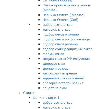
Оптика-8 (Москва)
Очки – производство и ремонт
(Москва)
Черника-Оптика ( Москва)
Черника-Оптика (Спб)
выбор цвета очков
материалы очков
подбор очков мужчине
подбор очков по форме лица
подбор очков ребёнку
подбор солнцезащитных очков
формы очков
защита глаз от УФ-излучения
здоровье глаз
зрение и возраст
как сохранить зрение
коррекция зрения у детей
проверка остроты зрения
рецепт на очки
Скидки
шопинг-скидки-1
выбор цвета очков
материалы очков