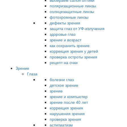
выбираем салон оптики
поляризационные линзы
солнцезащитные линзы
фотохромные линзы
дефекты зрения
защита глаз от УФ-излучения
здоровье глаз
зрение и возраст
как сохранить зрение
коррекция зрения у детей
проверка остроты зрения
рецепт на очки
Зрение
Глаза
болезни глаз
детское зрение
зрение
зрение и компьютер
зрение после 40 лет
коррекция зрения
нарушения зрения
проверка зрения
астигматизм