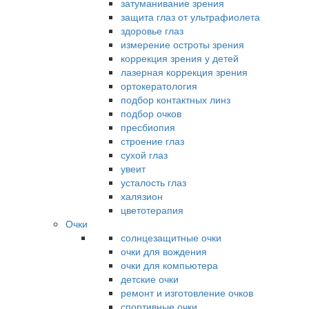
затуманивание зрения
защита глаз от ультрафиолета
здоровье глаз
измерение остроты зрения
коррекция зрения у детей
лазерная коррекция зрения
ортокератология
подбор контактных линз
подбор очков
пресбиопия
строение глаз
сухой глаз
увеит
усталость глаз
халязион
цветотерапия
Очки
солнцезащитные очки
очки для вождения
очки для компьютера
детские очки
ремонт и изготовление очков
спортивные очки