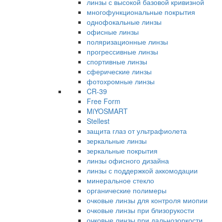
линзы с высокой базовой кривизной
многофункциональные покрытия
однофокальные линзы
офисные линзы
поляризационные линзы
прогрессивные линзы
спортивные линзы
сферические линзы
фотохромные линзы
CR-39
Free Form
MiYOSMART
Stellest
защита глаз от ультрафиолета
зеркальные линзы
зеркальные покрытия
линзы офисного дизайна
линзы с поддержкой аккомодации
минеральное стекло
органические полимеры
очковые линзы для контроля миопии
очковые линзы при близорукости
очковые линзы при дальнозоркости