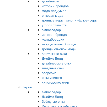
дизайнеры
истории брендов
мода подиумов
очковая мода
трендсеттеры, кино, инфлюенсеры
уголок стилиста
амбассадор
история бренда
коллаборации
творцы очковой моды
тренды очковой моды
винтажные очки
Джеймс Бонд
дизайнерские очки
звездные очки
оверсайз
очки унисекс
хипстерские очки
Герои
амбассадор
Джеймс Бонд
Звёздные очки
Интервью со звёздами