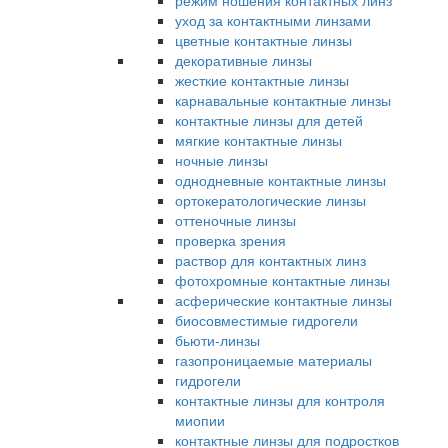
режим ношения контактных линз
уход за контактными линзами
цветные контактные линзы
декоративные линзы
жесткие контактные линзы
карнавальные контактные линзы
контактные линзы для детей
мягкие контактные линзы
ночные линзы
однодневные контактные линзы
ортокератологические линзы
оттеночные линзы
проверка зрения
раствор для контактных линз
фотохромные контактные линзы
асферические контактные линзы
биосовместимые гидрогели
бьюти-линзы
газопроницаемые материалы
гидрогели
контактные линзы для контроля
миопии
контактные линзы для подростков