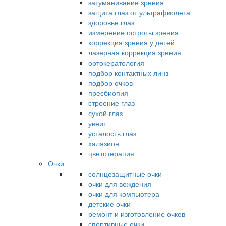
затуманивание зрения
защита глаз от ультрафиолета
здоровье глаз
измерение остроты зрения
коррекция зрения у детей
лазерная коррекция зрения
ортокератология
подбор контактных линз
подбор очков
пресбиопия
строение глаз
сухой глаз
увеит
усталость глаз
халязион
цветотерапия
Очки
солнцезащитные очки
очки для вождения
очки для компьютера
детские очки
ремонт и изготовление очков
спортивные очки