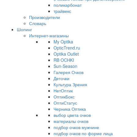
поликарбонат
трайвекс
Производители
Словарь
Шопинг
Интернет-магазины
My Optika
OpticTrend.ru
Optika Outlet
RB OCHKI
Sun-Season
Галерея Очков
Деточки
Культура Зрения
НетОптик
ОптикБокс
ОптиСтатус
Черника Оптика
выбор цвета очков
материалы очков
подбор очков мужчине
подбор очков по форме лица