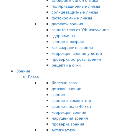
выбираем салон оптики
поляризационные линзы
солнцезащитные линзы
фотохромные линзы
дефекты зрения
защита глаз от УФ-излучения
здоровье глаз
зрение и возраст
как сохранить зрение
коррекция зрения у детей
проверка остроты зрения
рецепт на очки
Зрение
Глаза
болезни глаз
детское зрение
зрение
зрение и компьютер
зрение после 40 лет
коррекция зрения
нарушения зрения
проверка зрения
астигматизм