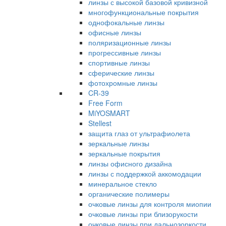
линзы с высокой базовой кривизной
многофункциональные покрытия
однофокальные линзы
офисные линзы
поляризационные линзы
прогрессивные линзы
спортивные линзы
сферические линзы
фотохромные линзы
CR-39
Free Form
MiYOSMART
Stellest
защита глаз от ультрафиолета
зеркальные линзы
зеркальные покрытия
линзы офисного дизайна
линзы с поддержкой аккомодации
минеральное стекло
органические полимеры
очковые линзы для контроля миопии
очковые линзы при близорукости
очковые линзы при дальнозоркости