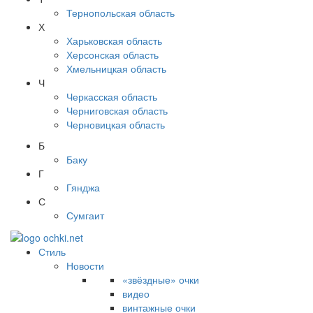
Тернопольская область
Х
Харьковская область
Херсонская область
Хмельницкая область
Ч
Черкасская область
Черниговская область
Черновицкая область
Б
Баку
Г
Гянджа
С
Сумгаит
Стиль
Новости
«звёздные» очки
видео
винтажные очки