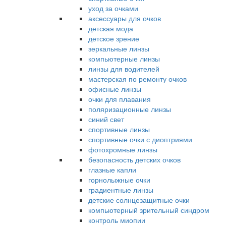
уход за очками
аксессуары для очков
детская мода
детское зрение
зеркальные линзы
компьютерные линзы
линзы для водителей
мастерская по ремонту очков
офисные линзы
очки для плавания
поляризационные линзы
синий свет
спортивные линзы
спортивные очки с диоптриями
фотохромные линзы
безопасность детских очков
глазные капли
горнолыжные очки
градиентные линзы
детские солнцезащитные очки
компьютерный зрительный синдром
контроль миопии