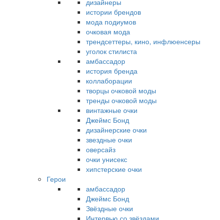
дизайнеры
истории брендов
мода подиумов
очковая мода
трендсеттеры, кино, инфлюенсеры
уголок стилиста
амбассадор
история бренда
коллаборации
творцы очковой моды
тренды очковой моды
винтажные очки
Джеймс Бонд
дизайнерские очки
звездные очки
оверсайз
очки унисекс
хипстерские очки
Герои
амбассадор
Джеймс Бонд
Звёздные очки
Интервью со звёздами