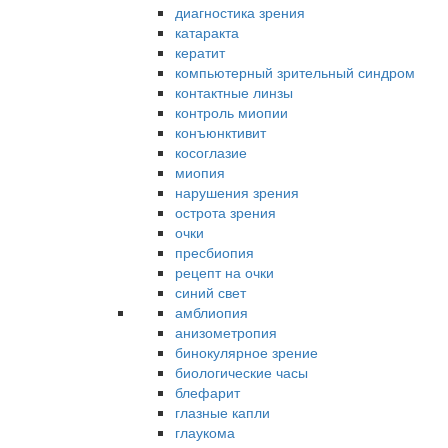
диагностика зрения
катаракта
кератит
компьютерный зрительный синдром
контактные линзы
контроль миопии
конъюнктивит
косоглазие
миопия
нарушения зрения
острота зрения
очки
пресбиопия
рецепт на очки
синий свет
амблиопия
анизометропия
бинокулярное зрение
биологические часы
блефарит
глазные капли
глаукома