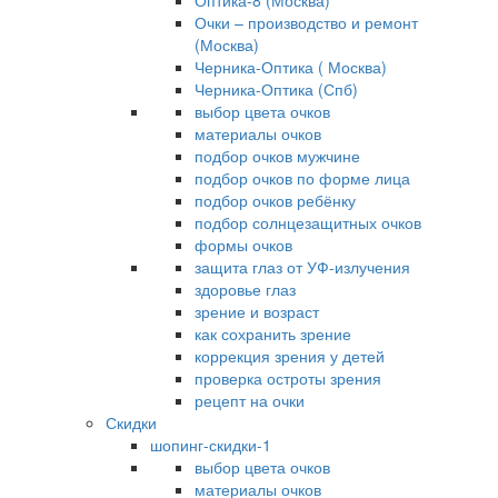
Оптика-8 (Москва)
Очки – производство и ремонт
(Москва)
Черника-Оптика ( Москва)
Черника-Оптика (Спб)
выбор цвета очков
материалы очков
подбор очков мужчине
подбор очков по форме лица
подбор очков ребёнку
подбор солнцезащитных очков
формы очков
защита глаз от УФ-излучения
здоровье глаз
зрение и возраст
как сохранить зрение
коррекция зрения у детей
проверка остроты зрения
рецепт на очки
Скидки
шопинг-скидки-1
выбор цвета очков
материалы очков