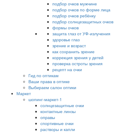
подбор очков мужчине
подбор очков по форме лица
подбор очков ребёнку
подбор солнцезащитных очков
формы очков
защита глаз от УФ-излучения
здоровье глаз
зрение и возраст
как сохранить зрение
коррекция зрения у детей
проверка остроты зрения
рецепт на очки
Гид по оптикам
Ваши права в оптике
Выбираем салон оптики
Маркет
шопинг-маркет-1
солнцезащитные очки
контактные линзы
оправы
спортивные очки
растворы и капли