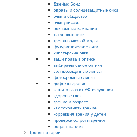
Джеймс Бонд
оправы и солнцезащитные очки
очки и общество
очки унисекс
рекламные кампании
титановые очки
тренды очковой моды
футуристические очки
хипстерские очки
ваши права в оптике
выбираем салон оптики
солнцезащитные линзы
фотохромные линзы
дефекты зрения
защита глаз от УФ-излучения
здоровье глаз
зрение и возраст
как сохранить зрение
коррекция зрения у детей
проверка остроты зрения
рецепт на очки
Тренды и герои