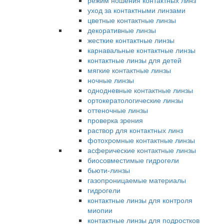
режим ношения контактных линз
уход за контактными линзами
цветные контактные линзы
декоративные линзы
жесткие контактные линзы
карнавальные контактные линзы
контактные линзы для детей
мягкие контактные линзы
ночные линзы
однодневные контактные линзы
ортокератологические линзы
оттеночные линзы
проверка зрения
раствор для контактных линз
фотохромные контактные линзы
асферические контактные линзы
биосовместимые гидрогели
бьюти-линзы
газопроницаемые материалы
гидрогели
контактные линзы для контроля
миопии
контактные линзы для подростков