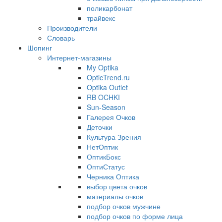
поликарбонат
трайвекс
Производители
Словарь
Шопинг
Интернет-магазины
My Optika
OpticTrend.ru
Optika Outlet
RB OCHKI
Sun-Season
Галерея Очков
Деточки
Культура Зрения
НетОптик
ОптикБокс
ОптиСтатус
Черника Оптика
выбор цвета очков
материалы очков
подбор очков мужчине
подбор очков по форме лица