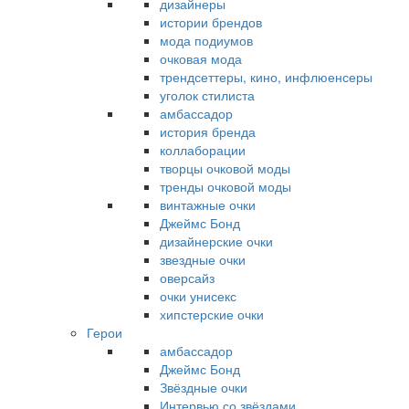
дизайнеры
истории брендов
мода подиумов
очковая мода
трендсеттеры, кино, инфлюенсеры
уголок стилиста
амбассадор
история бренда
коллаборации
творцы очковой моды
тренды очковой моды
винтажные очки
Джеймс Бонд
дизайнерские очки
звездные очки
оверсайз
очки унисекс
хипстерские очки
Герои
амбассадор
Джеймс Бонд
Звёздные очки
Интервью со звёздами