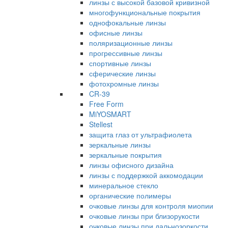
линзы с высокой базовой кривизной
многофункциональные покрытия
однофокальные линзы
офисные линзы
поляризационные линзы
прогрессивные линзы
спортивные линзы
сферические линзы
фотохромные линзы
CR-39
Free Form
MiYOSMART
Stellest
защита глаз от ультрафиолета
зеркальные линзы
зеркальные покрытия
линзы офисного дизайна
линзы с поддержкой аккомодации
минеральное стекло
органические полимеры
очковые линзы для контроля миопии
очковые линзы при близорукости
очковые линзы при дальнозоркости