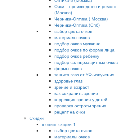
Оптика-8 (Москва)
Очки – производство и ремонт
(Москва)
Черника-Оптика ( Москва)
Черника-Оптика (Спб)
выбор цвета очков
материалы очков
подбор очков мужчине
подбор очков по форме лица
подбор очков ребёнку
подбор солнцезащитных очков
формы очков
защита глаз от УФ-излучения
здоровье глаз
зрение и возраст
как сохранить зрение
коррекция зрения у детей
проверка остроты зрения
рецепт на очки
Скидки
шопинг-скидки-1
выбор цвета очков
материалы очков