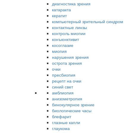
диагностика зрения
катаракта
кератит
компьютерный зрительный синдром
контактные линзы
контроль миопии
конъюнктивит
косоглазие
миопия
нарушения зрения
острота зрения
очки
пресбиопия
рецепт на очки
синий свет
амблиопия
анизометропия
бинокулярное зрение
биологические часы
блефарит
глазные капли
глаукома