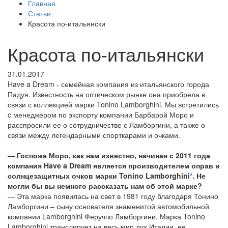
Главная
Статьи
Красота по-итальянски
Красота по-итальянски
31.01.2017
Have a Dream - семейная компания из итальянского города
Падуя. Известность на оптическом рынке она приобрела в
связи с коллекцией марки Tonino Lamborghini. Мы встретились
c менеджером по экспорту компании Барбарой Моро и
расспросили ее о сотрудничестве с Ламборгини, а также о
связи между легендарными спорткарами и очками.
— Госпожа Моро, как нам известно, начиная с 2011 года
компания Have a Dream является производителем оправ и
солнцезащитных очков марки Tonino Lamborghini
*
. Не
могли бы вы немного рассказать нам об этой марке?
— Эта марка появилась на свет в 1981 году благодаря Тонино
Ламборгини – сыну основателя знаменитой автомобильной
компании Lamborghini Феруччо Ламборгини. Марка Tonino
Lamborghini транслирует на весь мир дух Италии, ее