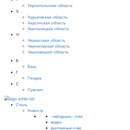
Тернопольская область
Х
Харьковская область
Херсонская область
Хмельницкая область
Ч
Черкасская область
Черниговская область
Черновицкая область
Б
Баку
Г
Гянджа
С
Сумгаит
Стиль
Новости
«звёздные» очки
видео
винтажные очки