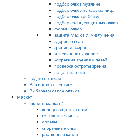
подбор очков мужчине
подбор очков по форме лица
подбор очков ребёнку
подбор солнцезащитных очков
формы очков
защита глаз от УФ-излучения
здоровье глаз
зрение и возраст
как сохранить зрение
коррекция зрения у детей
проверка остроты зрения
рецепт на очки
Гид по оптикам
Ваши права в оптике
Выбираем салон оптики
Маркет
шопинг-маркет-1
солнцезащитные очки
контактные линзы
оправы
спортивные очки
растворы и капли