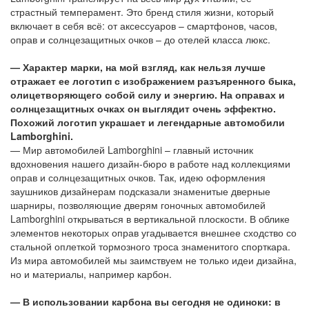
страстный темперамент. Это бренд стиля жизни, который
включает в себя всё: от аксессуаров – смартфонов, часов,
оправ и солнцезащитных очков – до отелей класса люкс.
— Характер марки, на мой взгляд, как нельзя лучше
отражает ее логотип с изображением разъяренного быка,
олицетворяющего собой силу и энергию. На оправах и
солнцезащитных очках он выглядит очень эффектно.
Похожий логотип украшает и легендарные автомобили
Lamborghini.
— Мир автомобилей Lamborghini – главный источник
вдохновения нашего дизайн-бюро в работе над коллекциями
оправ и солнцезащитных очков. Так, идею оформления
заушников дизайнерам подсказали знаменитые дверные
шарниры, позволяющие дверям гоночных автомобилей
Lamborghini открываться в вертикальной плоскости. В облике
элементов некоторых оправ угадывается внешнее сходство со
стальной оплеткой тормозного троса знаменитого спорткара.
Из мира автомобилей мы заимствуем не только идеи дизайна,
но и материалы, например карбон.
— В использовании карбона вы сегодня не одиноки: в