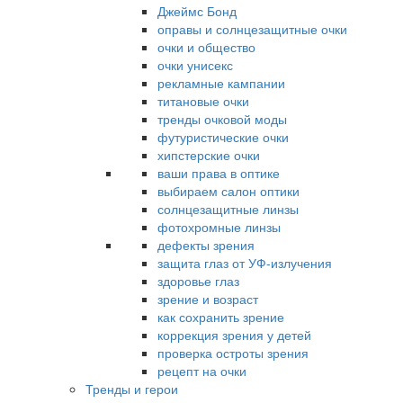
Джеймс Бонд
оправы и солнцезащитные очки
очки и общество
очки унисекс
рекламные кампании
титановые очки
тренды очковой моды
футуристические очки
хипстерские очки
ваши права в оптике
выбираем салон оптики
солнцезащитные линзы
фотохромные линзы
дефекты зрения
защита глаз от УФ-излучения
здоровье глаз
зрение и возраст
как сохранить зрение
коррекция зрения у детей
проверка остроты зрения
рецепт на очки
Тренды и герои