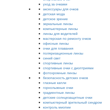
уход за очками
аксессуары для очков
детская мода
детское зрение
зеркальные линзы
компьютерные линзы
линзы для водителей
мастерская по ремонту очков
офисные линзы
очки для плавания
поляризационные линзы
синий свет
спортивные линзы
спортивные очки с диоптриями
фотохромные линзы
безопасность детских очков
глазные капли
горнолыжные очки
градиентные линзы
детские солнцезащитные очки
компьютерный зрительный синдром
контроль миопии