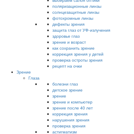
выбираем салон оптики
поляризационные линзы
солнцезащитные линзы
фотохромные линзы
дефекты зрения
защита глаз от УФ-излучения
здоровье глаз
зрение и возраст
как сохранить зрение
коррекция зрения у детей
проверка остроты зрения
рецепт на очки
Зрение
Глаза
болезни глаз
детское зрение
зрение
зрение и компьютер
зрение после 40 лет
коррекция зрения
нарушения зрения
проверка зрения
астигматизм