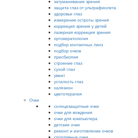
затуманивание зрения
защита глаз от ультрафиолета
здоровье глаз
измерение остроты зрения
коррекция зрения у детей
лазерная коррекция зрения
ортокератология
подбор контактных линз
подбор очков
пресбиопия
строение глаз
сухой глаз
увеит
усталость глаз
халязион
цветотерапия
Очки
солнцезащитные очки
очки для вождения
очки для компьютера
детские очки
ремонт и изготовление очков
спортивные очки