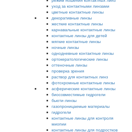
режим ношения контактных линз
уход за контактными линзами
цветные контактные линзы
декоративные линзы
жесткие контактные линзы
карнавальные контактные линзы
контактные линзы для детей
мягкие контактные линзы
ночные линзы
однодневные контактные линзы
ортокератологические линзы
оттеночные линзы
проверка зрения
раствор для контактных линз
фотохромные контактные линзы
асферические контактные линзы
биосовместимые гидрогели
бьюти-линзы
газопроницаемые материалы
гидрогели
контактные линзы для контроля
миопии
контактные линзы для подростков