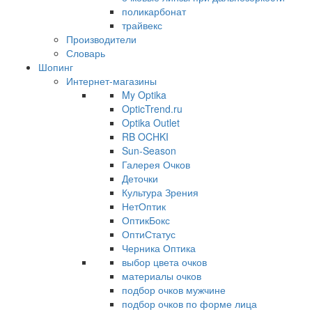
поликарбонат
трайвекс
Производители
Словарь
Шопинг
Интернет-магазины
My Optika
OpticTrend.ru
Optika Outlet
RB OCHKI
Sun-Season
Галерея Очков
Деточки
Культура Зрения
НетОптик
ОптикБокс
ОптиСтатус
Черника Оптика
выбор цвета очков
материалы очков
подбор очков мужчине
подбор очков по форме лица