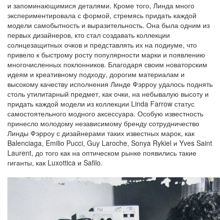
и запоминающимися деталями. Кроме того, Линда много
экспериментировала с формой, стремясь придать каждой
модели самобытность и выразительность. Она была одним из
первых дизайнеров, кто стал создавать коллекции
солнцезащитных очков и представлять их на подиуме, что
привело к быстрому росту популярности марки и появлению
многочисленных поклонников. Благодаря своим новаторским
идеям и креативному подходу, дорогим материалам и
высокому качеству исполнения Линде Фэрроу удалось поднять
столь утилитарный предмет, как очки, на небывалую высоту и
придать каждой модели из коллекции Linda Farrow статус
самостоятельного модного аксессуара. Особую известность
принесло молодому независимому бренду сотрудничество
Линды Фэрроу с дизайнерами таких известных марок, как
Balenciaga, Emilio Pucci, Guy Laroche, Sonya Rykiel и Yves Saint
Laurent, до того как на оптическом рынке появились такие
гиганты, как Luxottica и Safilo.