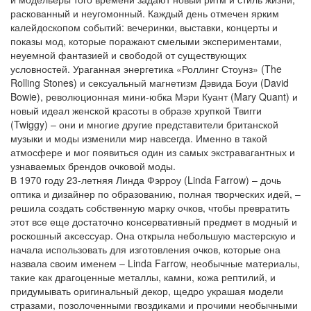
раскованный и неугомонный. Каждый день отмечен ярким
калейдоскопом событий: вечеринки, выставки, концерты и
показы мод, которые поражают смелыми экспериментами,
неуемной фантазией и свободой от существующих
условностей. Ураганная энергетика «Роллинг Стоунз» (The
Rolling Stones) и сексуальный магнетизм Дэвида Боуи (David
Bowie), революционная мини-юбка Мэри Куант (Mary Quant) и
новый идеал женской красоты в образе хрупкой Твигги
(Twiggy) – они и многие другие представители британской
музыки и моды изменили мир навсегда. Именно в такой
атмосфере и мог появиться один из самых экстравагантных и
узнаваемых брендов очковой моды.
В 1970 году 23-летняя Линда Фэрроу (Linda Farrow) – дочь
оптика и дизайнер по образованию, полная творческих идей, –
решила создать собственную марку очков, чтобы превратить
этот все еще достаточно консервативный предмет в модный и
роскошный аксессуар. Она открыла небольшую мастерскую и
начала использовать для изготовления очков, которые она
назвала своим именем – Linda Farrow, необычные материалы,
такие как драгоценные металлы, камни, кожа рептилий, и
придумывать оригинальный декор, щедро украшая модели
стразами, позолоченными гвоздиками и прочими необычными