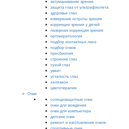
затуманивание зрения
защита глаз от ультрафиолета
здоровье глаз
измерение остроты зрения
коррекция зрения у детей
лазерная коррекция зрения
ортокератология
подбор контактных линз
подбор очков
пресбиопия
строение глаз
сухой глаз
увеит
усталость глаз
халязион
цветотерапия
Очки
солнцезащитные очки
очки для вождения
очки для компьютера
детские очки
ремонт и изготовление очков
спортивные очки