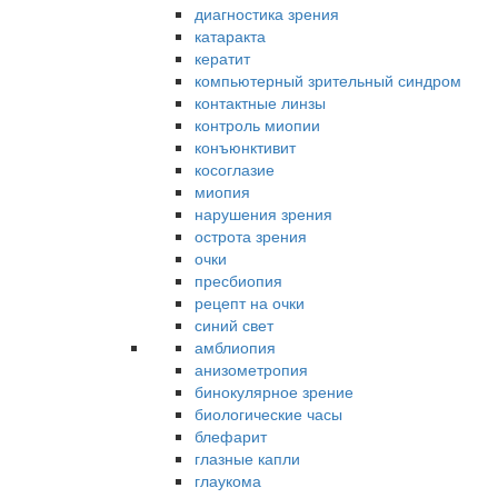
диагностика зрения
катаракта
кератит
компьютерный зрительный синдром
контактные линзы
контроль миопии
конъюнктивит
косоглазие
миопия
нарушения зрения
острота зрения
очки
пресбиопия
рецепт на очки
синий свет
амблиопия
анизометропия
бинокулярное зрение
биологические часы
блефарит
глазные капли
глаукома