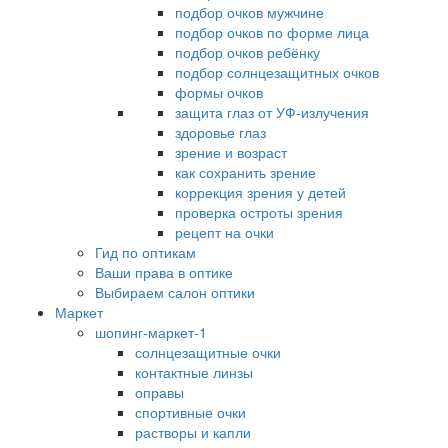
подбор очков мужчине
подбор очков по форме лица
подбор очков ребёнку
подбор солнцезащитных очков
формы очков
защита глаз от УФ-излучения
здоровье глаз
зрение и возраст
как сохранить зрение
коррекция зрения у детей
проверка остроты зрения
рецепт на очки
Гид по оптикам
Ваши права в оптике
Выбираем салон оптики
Маркет
шопинг-маркет-1
солнцезащитные очки
контактные линзы
оправы
спортивные очки
растворы и капли