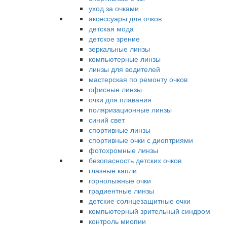
уход за очками
аксессуары для очков
детская мода
детское зрение
зеркальные линзы
компьютерные линзы
линзы для водителей
мастерская по ремонту очков
офисные линзы
очки для плавания
поляризационные линзы
синий свет
спортивные линзы
спортивные очки с диоптриями
фотохромные линзы
безопасность детских очков
глазные капли
горнолыжные очки
градиентные линзы
детские солнцезащитные очки
компьютерный зрительный синдром
контроль миопии