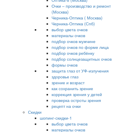
Оптика-8 (Москва)
Очки – производство и ремонт
(Москва)
Черника-Оптика ( Москва)
Черника-Оптика (Спб)
выбор цвета очков
материалы очков
подбор очков мужчине
подбор очков по форме лица
подбор очков ребёнку
подбор солнцезащитных очков
формы очков
защита глаз от УФ-излучения
здоровье глаз
зрение и возраст
как сохранить зрение
коррекция зрения у детей
проверка остроты зрения
рецепт на очки
Скидки
шопинг-скидки-1
выбор цвета очков
материалы очков