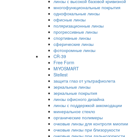
линзы с высокой базовой кривизной
многофункциональные покрытия
однофокальные линзы
офисные линзы
поляризационные линзы
прогрессивные линзы
спортивные линзы
сферические линзы
фотохромные линзы
CR-39
Free Form
MiYOSMART
Stellest
защита глаз от ультрафиолета
зеркальные линзы
зеркальные покрытия
линзы офисного дизайна
линзы с поддержкой аккомодации
минеральное стекло
органические полимеры
очковые линзы для контроля миопии
очковые линзы при близорукости
очковые линзы при дальнозоркости