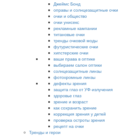
Джеймс Бонд
оправы и солнцезащитные очки
очки и общество
очки унисекс
рекламные кампании
титановые очки
тренды очковой моды
футуристические очки
хипстерские очки
ваши права в оптике
выбираем салон оптики
солнцезащитные линзы
фотохромные линзы
дефекты зрения
защита глаз от УФ-излучения
здоровье глаз
зрение и возраст
как сохранить зрение
коррекция зрения у детей
проверка остроты зрения
рецепт на очки
Тренды и герои