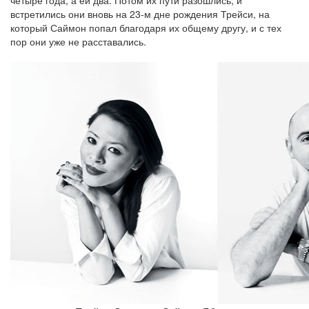
четыре года, а ей два. Потом их пути разошлись, и
встретились они вновь на 23-м дне рождения Трейси, на
который Саймон попал благодаря их общему другу, и с тех
пор они уже не расставались.