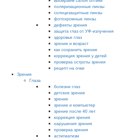
выбираем салон оптики
поляризационные линзы
солнцезащитные линзы
фотохромные линзы
дефекты зрения
защита глаз от УФ-излучения
здоровье глаз
зрение и возраст
как сохранить зрение
коррекция зрения у детей
проверка остроты зрения
рецепт на очки
Зрение
Глаза
болезни глаз
детское зрение
зрение
зрение и компьютер
зрение после 40 лет
коррекция зрения
нарушения зрения
проверка зрения
астигматизм