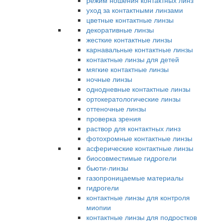
режим ношения контактных линз
уход за контактными линзами
цветные контактные линзы
декоративные линзы
жесткие контактные линзы
карнавальные контактные линзы
контактные линзы для детей
мягкие контактные линзы
ночные линзы
однодневные контактные линзы
ортокератологические линзы
оттеночные линзы
проверка зрения
раствор для контактных линз
фотохромные контактные линзы
асферические контактные линзы
биосовместимые гидрогели
бьюти-линзы
газопроницаемые материалы
гидрогели
контактные линзы для контроля
миопии
контактные линзы для подростков