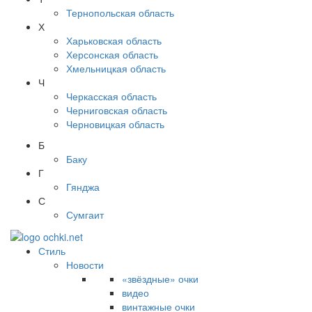
Тернопольская область
Х
Харьковская область
Херсонская область
Хмельницкая область
Ч
Черкасская область
Черниговская область
Черновицкая область
Б
Баку
Г
Гянджа
С
Сумгаит
Стиль
Новости
«звёздные» очки
видео
винтажные очки