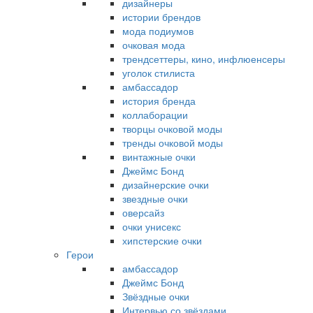
дизайнеры
истории брендов
мода подиумов
очковая мода
трендсеттеры, кино, инфлюенсеры
уголок стилиста
амбассадор
история бренда
коллаборации
творцы очковой моды
тренды очковой моды
винтажные очки
Джеймс Бонд
дизайнерские очки
звездные очки
оверсайз
очки унисекс
хипстерские очки
Герои
амбассадор
Джеймс Бонд
Звёздные очки
Интервью со звёздами