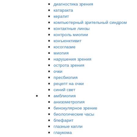
диагностика зрения
катаракта
кератит
компьютерный зрительный синдром
контактные линзы
контроль миопии
конъюнктивит
косоглазие
миопия
нарушения зрения
острота зрения
очки
пресбиопия
рецепт на очки
синий свет
амблиопия
анизометропия
бинокулярное зрение
биологические часы
блефарит
глазные капли
глаукома