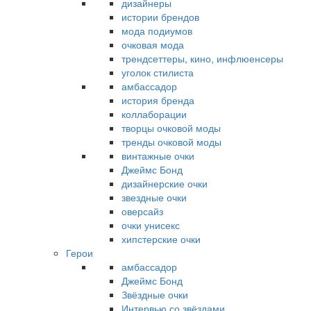
дизайнеры
истории брендов
мода подиумов
очковая мода
трендсеттеры, кино, инфлюенсеры
уголок стилиста
амбассадор
история бренда
коллаборации
творцы очковой моды
тренды очковой моды
винтажные очки
Джеймс Бонд
дизайнерские очки
звездные очки
оверсайз
очки унисекс
хипстерские очки
Герои
амбассадор
Джеймс Бонд
Звёздные очки
Интервью со звёздами