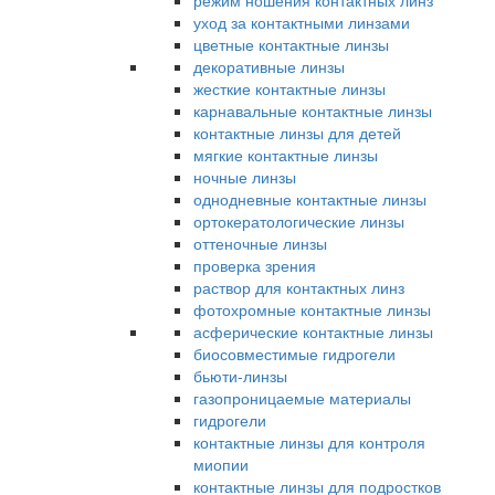
режим ношения контактных линз
уход за контактными линзами
цветные контактные линзы
декоративные линзы
жесткие контактные линзы
карнавальные контактные линзы
контактные линзы для детей
мягкие контактные линзы
ночные линзы
однодневные контактные линзы
ортокератологические линзы
оттеночные линзы
проверка зрения
раствор для контактных линз
фотохромные контактные линзы
асферические контактные линзы
биосовместимые гидрогели
бьюти-линзы
газопроницаемые материалы
гидрогели
контактные линзы для контроля
миопии
контактные линзы для подростков