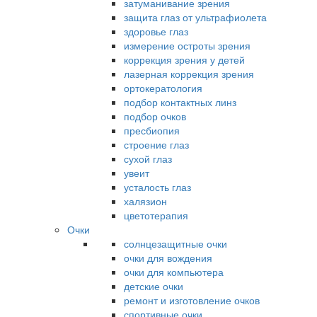
затуманивание зрения
защита глаз от ультрафиолета
здоровье глаз
измерение остроты зрения
коррекция зрения у детей
лазерная коррекция зрения
ортокератология
подбор контактных линз
подбор очков
пресбиопия
строение глаз
сухой глаз
увеит
усталость глаз
халязион
цветотерапия
Очки
солнцезащитные очки
очки для вождения
очки для компьютера
детские очки
ремонт и изготовление очков
спортивные очки