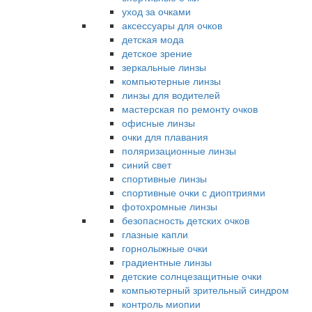
уход за очками
аксессуары для очков
детская мода
детское зрение
зеркальные линзы
компьютерные линзы
линзы для водителей
мастерская по ремонту очков
офисные линзы
очки для плавания
поляризационные линзы
синий свет
спортивные линзы
спортивные очки с диоптриями
фотохромные линзы
безопасность детских очков
глазные капли
горнолыжные очки
градиентные линзы
детские солнцезащитные очки
компьютерный зрительный синдром
контроль миопии