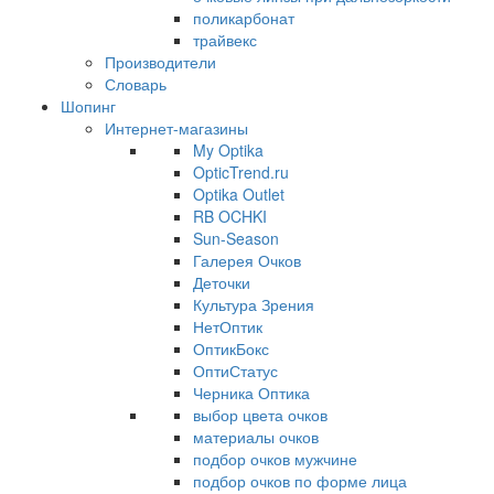
поликарбонат
трайвекс
Производители
Словарь
Шопинг
Интернет-магазины
My Optika
OpticTrend.ru
Optika Outlet
RB OCHKI
Sun-Season
Галерея Очков
Деточки
Культура Зрения
НетОптик
ОптикБокс
ОптиСтатус
Черника Оптика
выбор цвета очков
материалы очков
подбор очков мужчине
подбор очков по форме лица