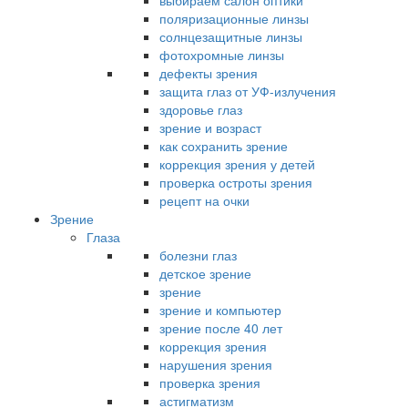
выбираем салон оптики
поляризационные линзы
солнцезащитные линзы
фотохромные линзы
дефекты зрения
защита глаз от УФ-излучения
здоровье глаз
зрение и возраст
как сохранить зрение
коррекция зрения у детей
проверка остроты зрения
рецепт на очки
Зрение
Глаза
болезни глаз
детское зрение
зрение
зрение и компьютер
зрение после 40 лет
коррекция зрения
нарушения зрения
проверка зрения
астигматизм