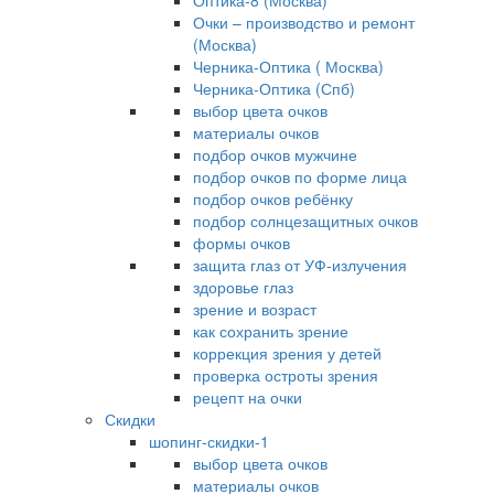
Оптика-8 (Москва)
Очки – производство и ремонт
(Москва)
Черника-Оптика ( Москва)
Черника-Оптика (Спб)
выбор цвета очков
материалы очков
подбор очков мужчине
подбор очков по форме лица
подбор очков ребёнку
подбор солнцезащитных очков
формы очков
защита глаз от УФ-излучения
здоровье глаз
зрение и возраст
как сохранить зрение
коррекция зрения у детей
проверка остроты зрения
рецепт на очки
Скидки
шопинг-скидки-1
выбор цвета очков
материалы очков