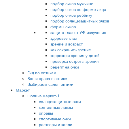
подбор очков мужчине
подбор очков по форме лица
подбор очков ребёнку
подбор солнцезащитных очков
формы очков
защита глаз от УФ-излучения
здоровье глаз
зрение и возраст
как сохранить зрение
коррекция зрения у детей
проверка остроты зрения
рецепт на очки
Гид по оптикам
Ваши права в оптике
Выбираем салон оптики
Маркет
шопинг-маркет-1
солнцезащитные очки
контактные линзы
оправы
спортивные очки
растворы и капли