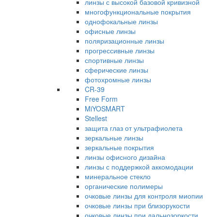
линзы с высокой базовой кривизной
многофункциональные покрытия
однофокальные линзы
офисные линзы
поляризационные линзы
прогрессивные линзы
спортивные линзы
сферические линзы
фотохромные линзы
CR-39
Free Form
MiYOSMART
Stellest
защита глаз от ультрафиолета
зеркальные линзы
зеркальные покрытия
линзы офисного дизайна
линзы с поддержкой аккомодации
минеральное стекло
органические полимеры
очковые линзы для контроля миопии
очковые линзы при близорукости
очковые линзы при дальнозоркости