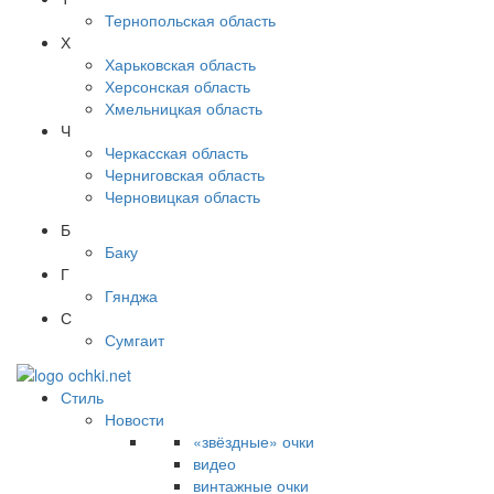
Тернопольская область
Х
Харьковская область
Херсонская область
Хмельницкая область
Ч
Черкасская область
Черниговская область
Черновицкая область
Б
Баку
Г
Гянджа
С
Сумгаит
Стиль
Новости
«звёздные» очки
видео
винтажные очки