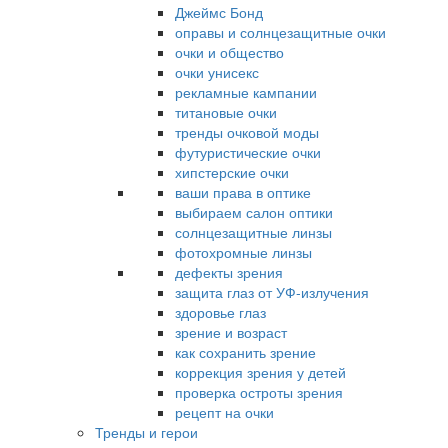
Джеймс Бонд
оправы и солнцезащитные очки
очки и общество
очки унисекс
рекламные кампании
титановые очки
тренды очковой моды
футуристические очки
хипстерские очки
ваши права в оптике
выбираем салон оптики
солнцезащитные линзы
фотохромные линзы
дефекты зрения
защита глаз от УФ-излучения
здоровье глаз
зрение и возраст
как сохранить зрение
коррекция зрения у детей
проверка остроты зрения
рецепт на очки
Тренды и герои