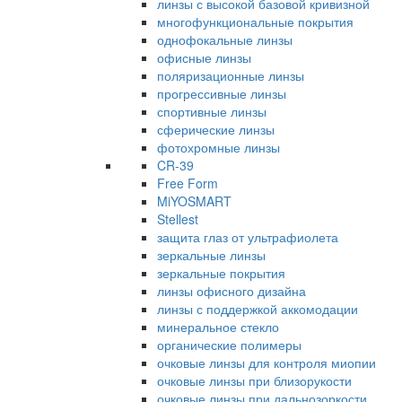
линзы с высокой базовой кривизной
многофункциональные покрытия
однофокальные линзы
офисные линзы
поляризационные линзы
прогрессивные линзы
спортивные линзы
сферические линзы
фотохромные линзы
CR-39
Free Form
MiYOSMART
Stellest
защита глаз от ультрафиолета
зеркальные линзы
зеркальные покрытия
линзы офисного дизайна
линзы с поддержкой аккомодации
минеральное стекло
органические полимеры
очковые линзы для контроля миопии
очковые линзы при близорукости
очковые линзы при дальнозоркости