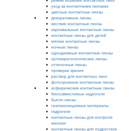
режим ношения контактных линз
уход за контактными линзами
цветные контактные линзы
декоративные линзы
жесткие контактные линзы
карнавальные контактные линзы
контактные линзы для детей
мягкие контактные линзы
ночные линзы
однодневные контактные линзы
ортокератологические линзы
оттеночные линзы
проверка зрения
раствор для контактных линз
фотохромные контактные линзы
асферические контактные линзы
биосовместимые гидрогели
бьюти-линзы
газопроницаемые материалы
гидрогели
контактные линзы для контроля
миопии
контактные линзы для подростков