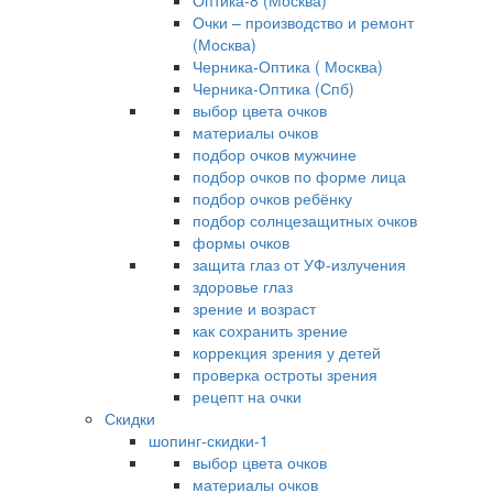
Оптика-8 (Москва)
Очки – производство и ремонт
(Москва)
Черника-Оптика ( Москва)
Черника-Оптика (Спб)
выбор цвета очков
материалы очков
подбор очков мужчине
подбор очков по форме лица
подбор очков ребёнку
подбор солнцезащитных очков
формы очков
защита глаз от УФ-излучения
здоровье глаз
зрение и возраст
как сохранить зрение
коррекция зрения у детей
проверка остроты зрения
рецепт на очки
Скидки
шопинг-скидки-1
выбор цвета очков
материалы очков