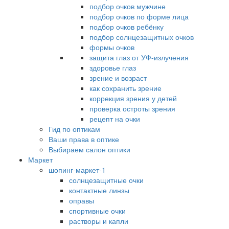
подбор очков мужчине
подбор очков по форме лица
подбор очков ребёнку
подбор солнцезащитных очков
формы очков
защита глаз от УФ-излучения
здоровье глаз
зрение и возраст
как сохранить зрение
коррекция зрения у детей
проверка остроты зрения
рецепт на очки
Гид по оптикам
Ваши права в оптике
Выбираем салон оптики
Маркет
шопинг-маркет-1
солнцезащитные очки
контактные линзы
оправы
спортивные очки
растворы и капли