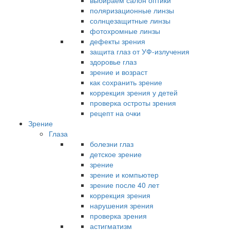
выбираем салон оптики
поляризационные линзы
солнцезащитные линзы
фотохромные линзы
дефекты зрения
защита глаз от УФ-излучения
здоровье глаз
зрение и возраст
как сохранить зрение
коррекция зрения у детей
проверка остроты зрения
рецепт на очки
Зрение
Глаза
болезни глаз
детское зрение
зрение
зрение и компьютер
зрение после 40 лет
коррекция зрения
нарушения зрения
проверка зрения
астигматизм