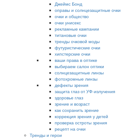
Джеймс Бонд
оправы и солнцезащитные очки
очки и общество
очки унисекс
рекламные кампании
титановые очки
тренды очковой моды
футуристические очки
хипстерские очки
ваши права в оптике
выбираем салон оптики
солнцезащитные линзы
фотохромные линзы
дефекты зрения
защита глаз от УФ-излучения
здоровье глаз
зрение и возраст
как сохранить зрение
коррекция зрения у детей
проверка остроты зрения
рецепт на очки
Тренды и герои