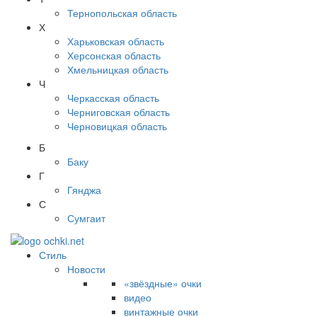
Тернопольская область
Х
Харьковская область
Херсонская область
Хмельницкая область
Ч
Черкасская область
Черниговская область
Черновицкая область
Б
Баку
Г
Гянджа
С
Сумгаит
Стиль
Новости
«звёздные» очки
видео
винтажные очки