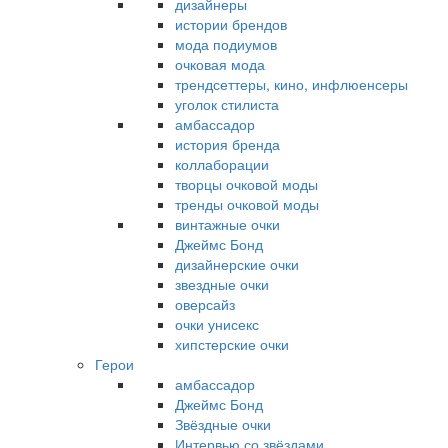
дизайнеры
истории брендов
мода подиумов
очковая мода
трендсеттеры, кино, инфлюенсеры
уголок стилиста
амбассадор
история бренда
коллаборации
творцы очковой моды
тренды очковой моды
винтажные очки
Джеймс Бонд
дизайнерские очки
звездные очки
оверсайз
очки унисекс
хипстерские очки
Герои
амбассадор
Джеймс Бонд
Звёздные очки
Интервью со звёздами