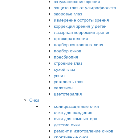
затуманивание зрения
защита глаз от ультрафиолета
здоровье глаз
измерение остроты зрения
коррекция зрения у детей
лазерная коррекция зрения
ортокератология
подбор контактных линз
подбор очков
пресбиопия
строение глаз
сухой глаз
увеит
усталость глаз
халязион
цветотерапия
Очки
солнцезащитные очки
очки для вождения
очки для компьютера
детские очки
ремонт и изготовление очков
спортивные очки