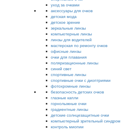
уход за очками
аксессуары для очков
детская мода
детское зрение
зеркальные линзы
компьютерные линзы
линзы для водителей
мастерская по ремонту очков
офисные линзы
очки для плавания
поляризационные линзы
синий свет
спортивные линзы
спортивные очки с диоптриями
фотохромные линзы
безопасность детских очков
глазные капли
горнолыжные очки
градиентные линзы
детские солнцезащитные очки
компьютерный зрительный синдром
контроль миопии