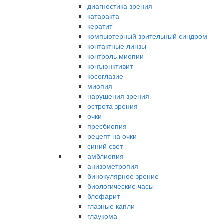
диагностика зрения
катаракта
кератит
компьютерный зрительный синдром
контактные линзы
контроль миопии
конъюнктивит
косоглазие
миопия
нарушения зрения
острота зрения
очки
пресбиопия
рецепт на очки
синий свет
амблиопия
анизометропия
бинокулярное зрение
биологические часы
блефарит
глазные капли
глаукома