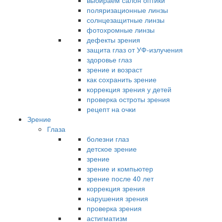
выбираем салон оптики
поляризационные линзы
солнцезащитные линзы
фотохромные линзы
дефекты зрения
защита глаз от УФ-излучения
здоровье глаз
зрение и возраст
как сохранить зрение
коррекция зрения у детей
проверка остроты зрения
рецепт на очки
Зрение
Глаза
болезни глаз
детское зрение
зрение
зрение и компьютер
зрение после 40 лет
коррекция зрения
нарушения зрения
проверка зрения
астигматизм