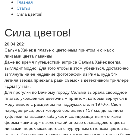
Главная
Статьи
Сила цветов!
Сила цветов!
20.04.2021
Сальма Хайек в платье с цветочным принтом и очках с
линзами цвета лаванды
Даже во время путешествий актриса Сальма Хайек всегда
выглядит модно! Для того чтобы в этом убедиться, достаточно
взглянуть на ее недавние фотографии из Рима, куда 54-
летняя звезда приехала ради съемок в детективном триллере
«Дом Гуччи».
Для прогулки по Вечному городу Сальма выбрала свободное
платье, украшенное цветочным принтом, который вернулся в
моду вместе с расцветом на подиумах стиля 1970-х. Свой
наряд актриса, рост которой составляет 157 см, дополнила
туфлями на высоких каблуках и солнцезащитными очками
формы «авиатор» в золотистой оправе с лавандового цвета
линзами, перекликающегося с пурпурным оттенком цветов на
платье. Как очевидно, очки с цветными линзами, которые были