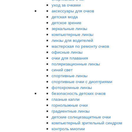
уход за очками
аксессуары для очков
детская мода
детское зрение
зеркальные линзы
компьютерные линзы
линзы для водителей
мастерская по ремонту очков
офисные линзы
очки для плавания
поляризационные линзы
синий свет
спортивные линзы
спортивные очки с диоптриями
фотохромные линзы
безопасность детских очков
глазные капли
горнолыжные очки
градиентные линзы
детские солнцезащитные очки
компьютерный зрительный синдром
контроль миопии