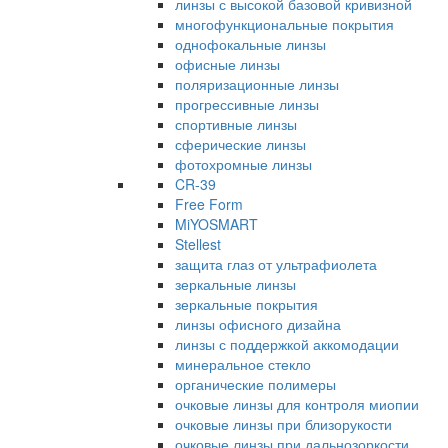
линзы с высокой базовой кривизной
многофункциональные покрытия
однофокальные линзы
офисные линзы
поляризационные линзы
прогрессивные линзы
спортивные линзы
сферические линзы
фотохромные линзы
CR-39
Free Form
MiYOSMART
Stellest
защита глаз от ультрафиолета
зеркальные линзы
зеркальные покрытия
линзы офисного дизайна
линзы с поддержкой аккомодации
минеральное стекло
органические полимеры
очковые линзы для контроля миопии
очковые линзы при близорукости
очковые линзы при дальнозоркости