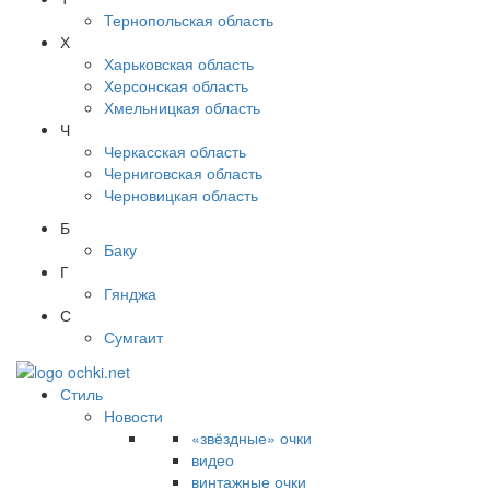
Тернопольская область
Х
Харьковская область
Херсонская область
Хмельницкая область
Ч
Черкасская область
Черниговская область
Черновицкая область
Б
Баку
Г
Гянджа
С
Сумгаит
Стиль
Новости
«звёздные» очки
видео
винтажные очки