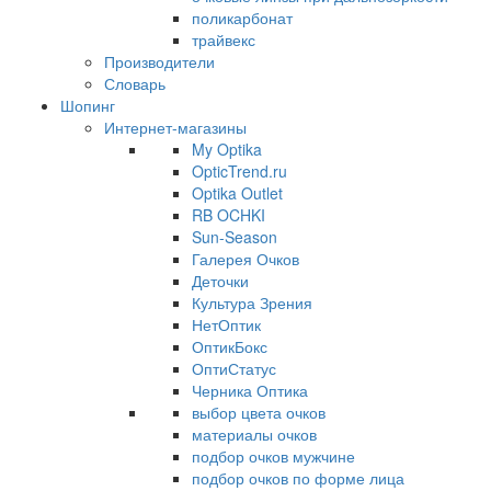
поликарбонат
трайвекс
Производители
Словарь
Шопинг
Интернет-магазины
My Optika
OpticTrend.ru
Optika Outlet
RB OCHKI
Sun-Season
Галерея Очков
Деточки
Культура Зрения
НетОптик
ОптикБокс
ОптиСтатус
Черника Оптика
выбор цвета очков
материалы очков
подбор очков мужчине
подбор очков по форме лица