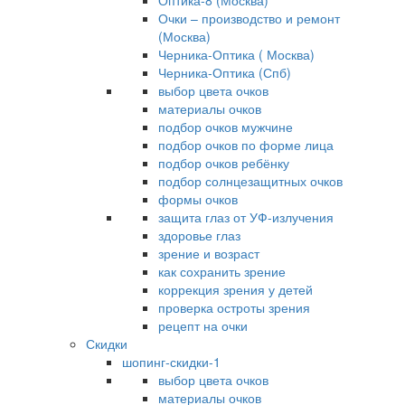
Оптика-8 (Москва)
Очки – производство и ремонт
(Москва)
Черника-Оптика ( Москва)
Черника-Оптика (Спб)
выбор цвета очков
материалы очков
подбор очков мужчине
подбор очков по форме лица
подбор очков ребёнку
подбор солнцезащитных очков
формы очков
защита глаз от УФ-излучения
здоровье глаз
зрение и возраст
как сохранить зрение
коррекция зрения у детей
проверка остроты зрения
рецепт на очки
Скидки
шопинг-скидки-1
выбор цвета очков
материалы очков