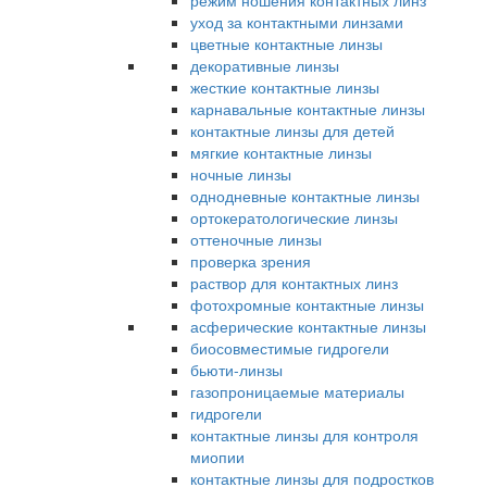
режим ношения контактных линз
уход за контактными линзами
цветные контактные линзы
декоративные линзы
жесткие контактные линзы
карнавальные контактные линзы
контактные линзы для детей
мягкие контактные линзы
ночные линзы
однодневные контактные линзы
ортокератологические линзы
оттеночные линзы
проверка зрения
раствор для контактных линз
фотохромные контактные линзы
асферические контактные линзы
биосовместимые гидрогели
бьюти-линзы
газопроницаемые материалы
гидрогели
контактные линзы для контроля
миопии
контактные линзы для подростков