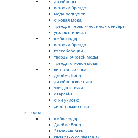
дизайнеры
истории брендов
мода подиумов
очковая мода
трендсеттеры, кино, инфлюенсеры
уголок стилиста
амбассадор
история бренда
коллаборации
творцы очковой моды
тренды очковой моды
винтажные очки
Джеймс Бонд
дизайнерские очки
звездные очки
оверсайз
очки унисекс
хипстерские очки
Герои
амбассадор
Джеймс Бонд
Звёздные очки
Интервью со звёздами