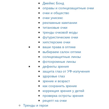
Джеймс Бонд
оправы и солнцезащитные очки
очки и общество
очки унисекс
рекламные кампании
титановые очки
тренды очковой моды
футуристические очки
хипстерские очки
ваши права в оптике
выбираем салон оптики
солнцезащитные линзы
фотохромные линзы
дефекты зрения
защита глаз от УФ-излучения
здоровье глаз
зрение и возраст
как сохранить зрение
коррекция зрения у детей
проверка остроты зрения
рецепт на очки
Тренды и герои