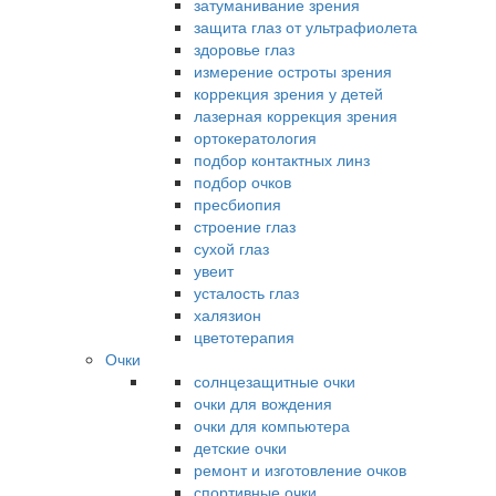
затуманивание зрения
защита глаз от ультрафиолета
здоровье глаз
измерение остроты зрения
коррекция зрения у детей
лазерная коррекция зрения
ортокератология
подбор контактных линз
подбор очков
пресбиопия
строение глаз
сухой глаз
увеит
усталость глаз
халязион
цветотерапия
Очки
солнцезащитные очки
очки для вождения
очки для компьютера
детские очки
ремонт и изготовление очков
спортивные очки