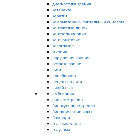
диагностика зрения
катаракта
кератит
компьютерный зрительный синдром
контактные линзы
контроль миопии
конъюнктивит
косоглазие
миопия
нарушения зрения
острота зрения
очки
пресбиопия
рецепт на очки
синий свет
амблиопия
анизометропия
бинокулярное зрение
биологические часы
блефарит
глазные капли
глаукома