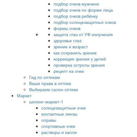
подбор очков мужчине
подбор очков по форме лица
подбор очков ребёнку
подбор солнцезащитных очков
формы очков
защита глаз от УФ-излучения
здоровье глаз
зрение и возраст
как сохранить зрение
коррекция зрения у детей
проверка остроты зрения
рецепт на очки
Гид по оптикам
Ваши права в оптике
Выбираем салон оптики
Маркет
шопинг-маркет-1
солнцезащитные очки
контактные линзы
оправы
спортивные очки
растворы и капли