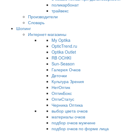
поликарбонат
трайвекс
Производители
Словарь
Шопинг
Интернет-магазины
My Optika
OpticTrend.ru
Optika Outlet
RB OCHKI
Sun-Season
Галерея Очков
Деточки
Культура Зрения
НетОптик
ОптикБокс
ОптиСтатус
Черника Оптика
выбор цвета очков
материалы очков
подбор очков мужчине
подбор очков по форме лица