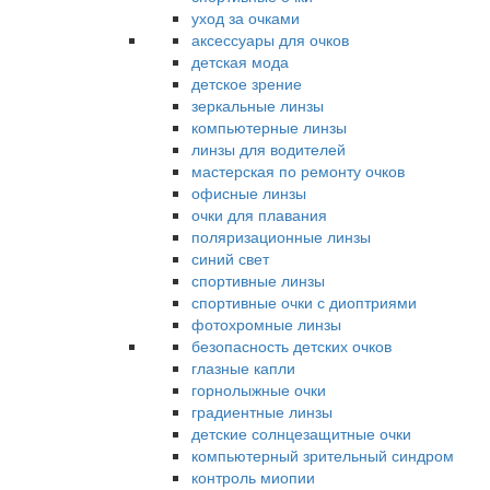
уход за очками
аксессуары для очков
детская мода
детское зрение
зеркальные линзы
компьютерные линзы
линзы для водителей
мастерская по ремонту очков
офисные линзы
очки для плавания
поляризационные линзы
синий свет
спортивные линзы
спортивные очки с диоптриями
фотохромные линзы
безопасность детских очков
глазные капли
горнолыжные очки
градиентные линзы
детские солнцезащитные очки
компьютерный зрительный синдром
контроль миопии