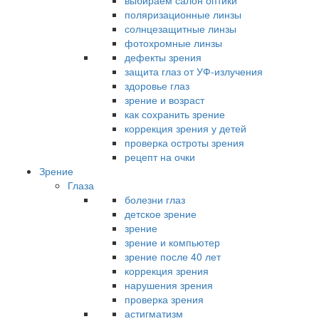
выбираем салон оптики
поляризационные линзы
солнцезащитные линзы
фотохромные линзы
дефекты зрения
защита глаз от УФ-излучения
здоровье глаз
зрение и возраст
как сохранить зрение
коррекция зрения у детей
проверка остроты зрения
рецепт на очки
Зрение
Глаза
болезни глаз
детское зрение
зрение
зрение и компьютер
зрение после 40 лет
коррекция зрения
нарушения зрения
проверка зрения
астигматизм