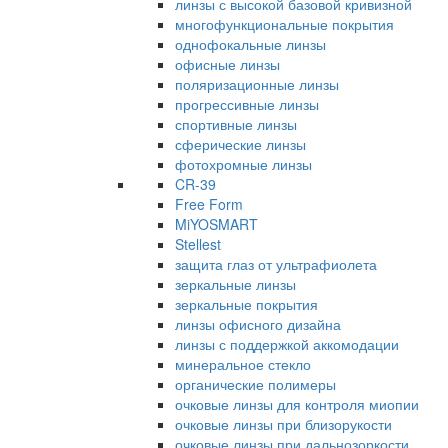
линзы с высокой базовой кривизной
многофункциональные покрытия
однофокальные линзы
офисные линзы
поляризационные линзы
прогрессивные линзы
спортивные линзы
сферические линзы
фотохромные линзы
CR-39
Free Form
MiYOSMART
Stellest
защита глаз от ультрафиолета
зеркальные линзы
зеркальные покрытия
линзы офисного дизайна
линзы с поддержкой аккомодации
минеральное стекло
органические полимеры
очковые линзы для контроля миопии
очковые линзы при близорукости
очковые линзы при дальнозоркости