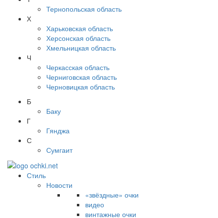
Тернопольская область
Х
Харьковская область
Херсонская область
Хмельницкая область
Ч
Черкасская область
Черниговская область
Черновицкая область
Б
Баку
Г
Гянджа
С
Сумгаит
Стиль
Новости
«звёздные» очки
видео
винтажные очки