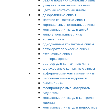
режим ношения контактных линз
уход за контактными линзами
цветные контактные линзы
декоративные линзы
жесткие контактные линзы
карнавальные контактные линзы
контактные линзы для детей
мягкие контактные линзы
ночные линзы
однодневные контактные линзы
ортокератологические линзы
оттеночные линзы
проверка зрения
раствор для контактных линз
фотохромные контактные линзы
асферические контактные линзы
биосовместимые гидрогели
бьюти-линзы
газопроницаемые материалы
гидрогели
контактные линзы для контроля
миопии
контактные линзы для подростков