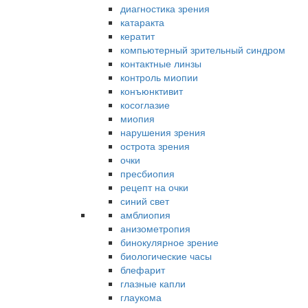
диагностика зрения
катаракта
кератит
компьютерный зрительный синдром
контактные линзы
контроль миопии
конъюнктивит
косоглазие
миопия
нарушения зрения
острота зрения
очки
пресбиопия
рецепт на очки
синий свет
амблиопия
анизометропия
бинокулярное зрение
биологические часы
блефарит
глазные капли
глаукома