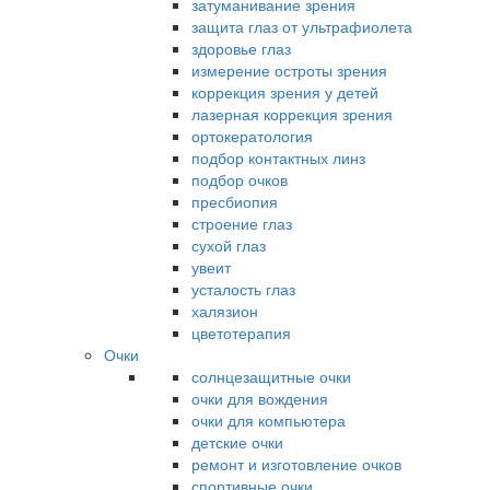
затуманивание зрения
защита глаз от ультрафиолета
здоровье глаз
измерение остроты зрения
коррекция зрения у детей
лазерная коррекция зрения
ортокератология
подбор контактных линз
подбор очков
пресбиопия
строение глаз
сухой глаз
увеит
усталость глаз
халязион
цветотерапия
Очки
солнцезащитные очки
очки для вождения
очки для компьютера
детские очки
ремонт и изготовление очков
спортивные очки