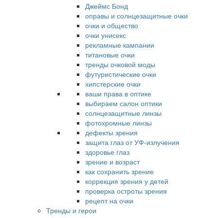
Джеймс Бонд
оправы и солнцезащитные очки
очки и общество
очки унисекс
рекламные кампании
титановые очки
тренды очковой моды
футуристические очки
хипстерские очки
ваши права в оптике
выбираем салон оптики
солнцезащитные линзы
фотохромные линзы
дефекты зрения
защита глаз от УФ-излучения
здоровье глаз
зрение и возраст
как сохранить зрение
коррекция зрения у детей
проверка остроты зрения
рецепт на очки
Тренды и герои