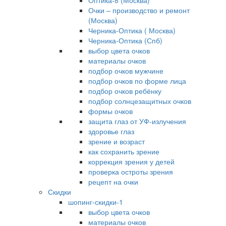
Оптика-8 (Москва)
Очки – производство и ремонт
(Москва)
Черника-Оптика ( Москва)
Черника-Оптика (Спб)
выбор цвета очков
материалы очков
подбор очков мужчине
подбор очков по форме лица
подбор очков ребёнку
подбор солнцезащитных очков
формы очков
защита глаз от УФ-излучения
здоровье глаз
зрение и возраст
как сохранить зрение
коррекция зрения у детей
проверка остроты зрения
рецепт на очки
Скидки
шопинг-скидки-1
выбор цвета очков
материалы очков