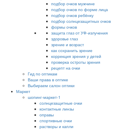
подбор очков мужчине
подбор очков по форме лица
подбор очков ребёнку
подбор солнцезащитных очков
формы очков
защита глаз от УФ-излучения
здоровье глаз
зрение и возраст
как сохранить зрение
коррекция зрения у детей
проверка остроты зрения
рецепт на очки
Гид по оптикам
Ваши права в оптике
Выбираем салон оптики
Маркет
шопинг-маркет-1
солнцезащитные очки
контактные линзы
оправы
спортивные очки
растворы и капли