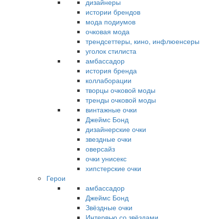
дизайнеры
истории брендов
мода подиумов
очковая мода
трендсеттеры, кино, инфлюенсеры
уголок стилиста
амбассадор
история бренда
коллаборации
творцы очковой моды
тренды очковой моды
винтажные очки
Джеймс Бонд
дизайнерские очки
звездные очки
оверсайз
очки унисекс
хипстерские очки
Герои
амбассадор
Джеймс Бонд
Звёздные очки
Интервью со звёздами