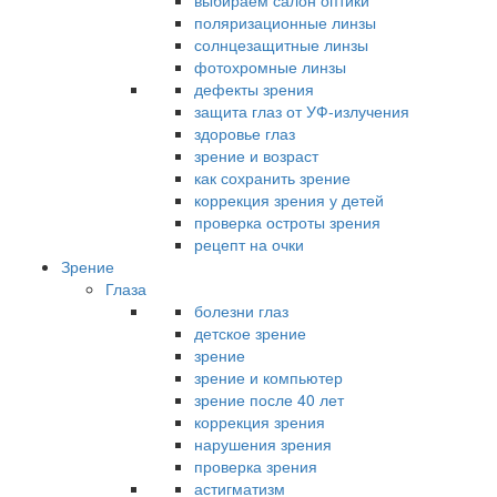
выбираем салон оптики
поляризационные линзы
солнцезащитные линзы
фотохромные линзы
дефекты зрения
защита глаз от УФ-излучения
здоровье глаз
зрение и возраст
как сохранить зрение
коррекция зрения у детей
проверка остроты зрения
рецепт на очки
Зрение
Глаза
болезни глаз
детское зрение
зрение
зрение и компьютер
зрение после 40 лет
коррекция зрения
нарушения зрения
проверка зрения
астигматизм