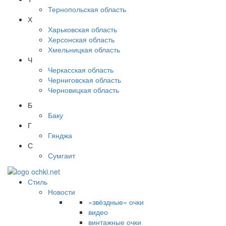
Тернопольская область
Х
Харьковская область
Херсонская область
Хмельницкая область
Ч
Черкасская область
Черниговская область
Черновицкая область
Б
Баку
Г
Гянджа
С
Сумгаит
Стиль
Новости
«звёздные» очки
видео
винтажные очки