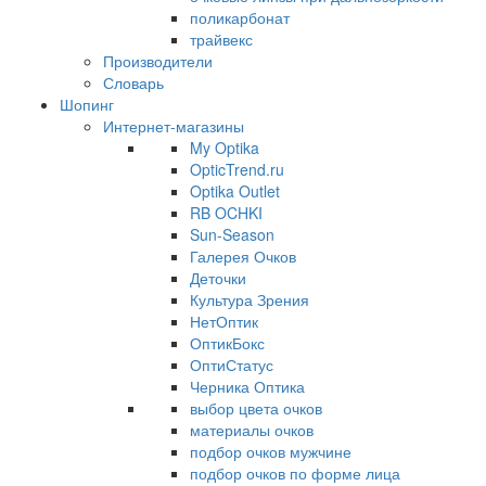
поликарбонат
трайвекс
Производители
Словарь
Шопинг
Интернет-магазины
My Optika
OpticTrend.ru
Optika Outlet
RB OCHKI
Sun-Season
Галерея Очков
Деточки
Культура Зрения
НетОптик
ОптикБокс
ОптиСтатус
Черника Оптика
выбор цвета очков
материалы очков
подбор очков мужчине
подбор очков по форме лица