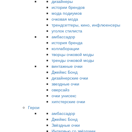
дизайнеры
истории брендов
мода подиумов
очковая мода
трендсеттеры, кино, инфлюенсеры
уголок стилиста
амбассадор
история бренда
коллаборации
творцы очковой моды
тренды очковой моды
винтажные очки
Джеймс Бонд
дизайнерские очки
звездные очки
оверсайз
очки унисекс
хипстерские очки
Герои
амбассадор
Джеймс Бонд
Звёздные очки
Интервью со звёздами