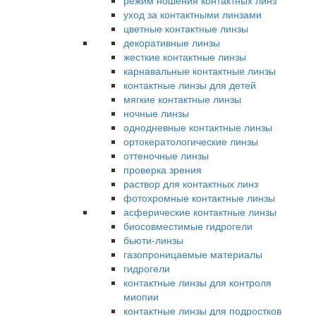
режим ношения контактных линз
уход за контактными линзами
цветные контактные линзы
декоративные линзы
жесткие контактные линзы
карнавальные контактные линзы
контактные линзы для детей
мягкие контактные линзы
ночные линзы
однодневные контактные линзы
ортокератологические линзы
оттеночные линзы
проверка зрения
раствор для контактных линз
фотохромные контактные линзы
асферические контактные линзы
биосовместимые гидрогели
бьюти-линзы
газопроницаемые материалы
гидрогели
контактные линзы для контроля
миопии
контактные линзы для подростков