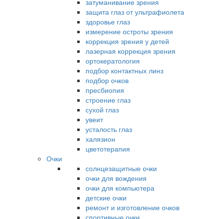
затуманивание зрения
защита глаз от ультрафиолета
здоровье глаз
измерение остроты зрения
коррекция зрения у детей
лазерная коррекция зрения
ортокератология
подбор контактных линз
подбор очков
пресбиопия
строение глаз
сухой глаз
увеит
усталость глаз
халязион
цветотерапия
Очки
солнцезащитные очки
очки для вождения
очки для компьютера
детские очки
ремонт и изготовление очков
спортивные очки