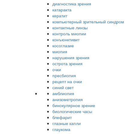
диагностика зрения
катаракта
кератит
компьютерный зрительный синдром
контактные линзы
контроль миопии
конъюнктивит
косоглазие
миопия
нарушения зрения
острота зрения
очки
пресбиопия
рецепт на очки
синий свет
амблиопия
анизометропия
бинокулярное зрение
биологические часы
блефарит
глазные капли
глаукома