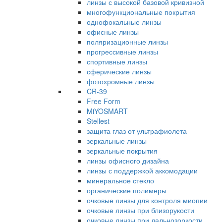
линзы с высокой базовой кривизной
многофункциональные покрытия
однофокальные линзы
офисные линзы
поляризационные линзы
прогрессивные линзы
спортивные линзы
сферические линзы
фотохромные линзы
CR-39
Free Form
MiYOSMART
Stellest
защита глаз от ультрафиолета
зеркальные линзы
зеркальные покрытия
линзы офисного дизайна
линзы с поддержкой аккомодации
минеральное стекло
органические полимеры
очковые линзы для контроля миопии
очковые линзы при близорукости
очковые линзы при дальнозоркости