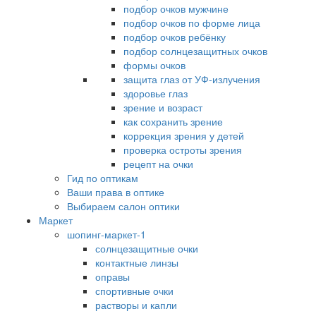
подбор очков мужчине
подбор очков по форме лица
подбор очков ребёнку
подбор солнцезащитных очков
формы очков
защита глаз от УФ-излучения
здоровье глаз
зрение и возраст
как сохранить зрение
коррекция зрения у детей
проверка остроты зрения
рецепт на очки
Гид по оптикам
Ваши права в оптике
Выбираем салон оптики
Маркет
шопинг-маркет-1
солнцезащитные очки
контактные линзы
оправы
спортивные очки
растворы и капли