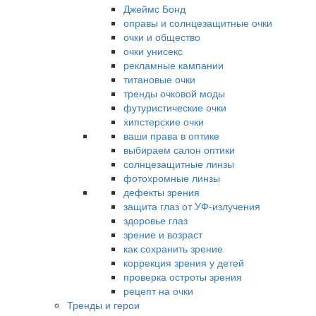
Джеймс Бонд
оправы и солнцезащитные очки
очки и общество
очки унисекс
рекламные кампании
титановые очки
тренды очковой моды
футуристические очки
хипстерские очки
ваши права в оптике
выбираем салон оптики
солнцезащитные линзы
фотохромные линзы
дефекты зрения
защита глаз от УФ-излучения
здоровье глаз
зрение и возраст
как сохранить зрение
коррекция зрения у детей
проверка остроты зрения
рецепт на очки
Тренды и герои