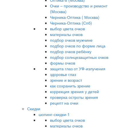
Оптика-8 (Москва)
Очки – производство и ремонт
(Москва)
Черника-Оптика ( Москва)
Черника-Оптика (Спб)
выбор цвета очков
материалы очков
подбор очков мужчине
подбор очков по форме лица
подбор очков ребёнку
подбор солнцезащитных очков
формы очков
защита глаз от УФ-излучения
здоровье глаз
зрение и возраст
как сохранить зрение
коррекция зрения у детей
проверка остроты зрения
рецепт на очки
Скидки
шопинг-скидки-1
выбор цвета очков
материалы очков