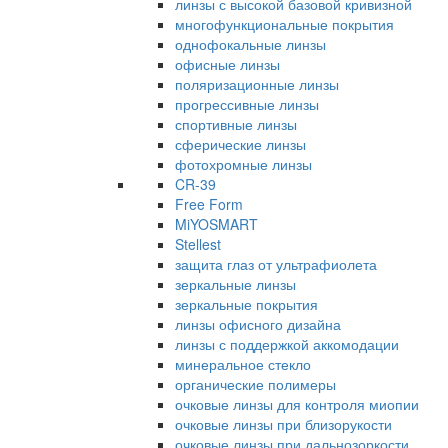
линзы с высокой базовой кривизной
многофункциональные покрытия
однофокальные линзы
офисные линзы
поляризационные линзы
прогрессивные линзы
спортивные линзы
сферические линзы
фотохромные линзы
CR-39
Free Form
MiYOSMART
Stellest
защита глаз от ультрафиолета
зеркальные линзы
зеркальные покрытия
линзы офисного дизайна
линзы с поддержкой аккомодации
минеральное стекло
органические полимеры
очковые линзы для контроля миопии
очковые линзы при близорукости
очковые линзы при дальнозоркости