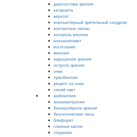
диагностика зрения
катаракта
кератит
компьютерный зрительный синдром
контактные линзы
контроль миопии
конъюнктивит
косоглазие
миопия
нарушения зрения
острота зрения
очки
пресбиопия
рецепт на очки
синий свет
амблиопия
анизометропия
бинокулярное зрение
биологические часы
блефарит
глазные капли
глаукома