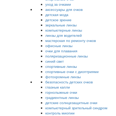
уход за очками
аксессуары для очков
детская мода
детское зрение
зеркальные линзы
компьютерные линзы
линзы для водителей
мастерская по ремонту очков
офисные линзы
очки для плавания
поляризационные линзы
синий свет
спортивные линзы
спортивные очки с диоптриями
фотохромные линзы
безопасность детских очков
глазные капли
горнолыжные очки
градиентные линзы
детские солнцезащитные очки
компьютерный зрительный синдром
контроль миопии