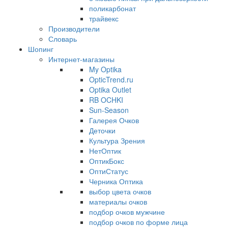
поликарбонат
трайвекс
Производители
Словарь
Шопинг
Интернет-магазины
My Optika
OpticTrend.ru
Optika Outlet
RB OCHKI
Sun-Season
Галерея Очков
Деточки
Культура Зрения
НетОптик
ОптикБокс
ОптиСтатус
Черника Оптика
выбор цвета очков
материалы очков
подбор очков мужчине
подбор очков по форме лица