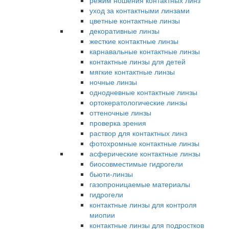
режим ношения контактных линз
уход за контактными линзами
цветные контактные линзы
декоративные линзы
жесткие контактные линзы
карнавальные контактные линзы
контактные линзы для детей
мягкие контактные линзы
ночные линзы
однодневные контактные линзы
ортокератологические линзы
оттеночные линзы
проверка зрения
раствор для контактных линз
фотохромные контактные линзы
асферические контактные линзы
биосовместимые гидрогели
бьюти-линзы
газопроницаемые материалы
гидрогели
контактные линзы для контроля
миопии
контактные линзы для подростков