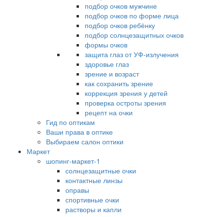
подбор очков мужчине
подбор очков по форме лица
подбор очков ребёнку
подбор солнцезащитных очков
формы очков
защита глаз от УФ-излучения
здоровье глаз
зрение и возраст
как сохранить зрение
коррекция зрения у детей
проверка остроты зрения
рецепт на очки
Гид по оптикам
Ваши права в оптике
Выбираем салон оптики
Маркет
шопинг-маркет-1
солнцезащитные очки
контактные линзы
оправы
спортивные очки
растворы и капли