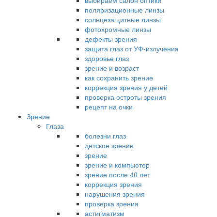
выбираем салон оптики
поляризационные линзы
солнцезащитные линзы
фотохромные линзы
дефекты зрения
защита глаз от УФ-излучения
здоровье глаз
зрение и возраст
как сохранить зрение
коррекция зрения у детей
проверка остроты зрения
рецепт на очки
Зрение
Глаза
болезни глаз
детское зрение
зрение
зрение и компьютер
зрение после 40 лет
коррекция зрения
нарушения зрения
проверка зрения
астигматизм