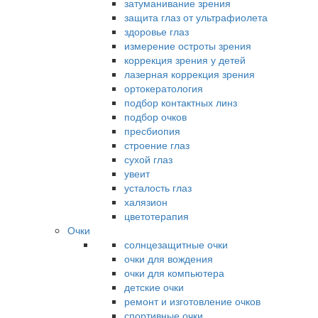
затуманивание зрения
защита глаз от ультрафиолета
здоровье глаз
измерение остроты зрения
коррекция зрения у детей
лазерная коррекция зрения
ортокератология
подбор контактных линз
подбор очков
пресбиопия
строение глаз
сухой глаз
увеит
усталость глаз
халязион
цветотерапия
Очки
солнцезащитные очки
очки для вождения
очки для компьютера
детские очки
ремонт и изготовление очков
спортивные очки