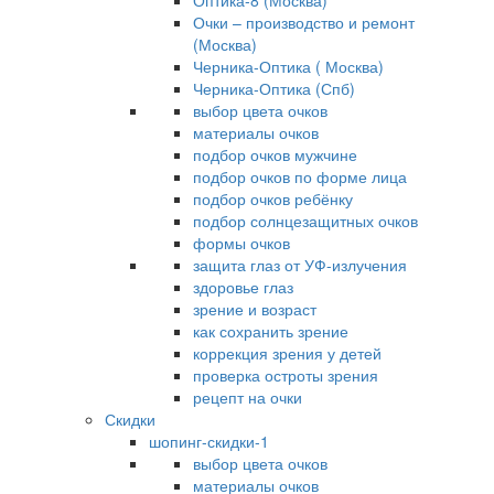
Оптика-8 (Москва)
Очки – производство и ремонт
(Москва)
Черника-Оптика ( Москва)
Черника-Оптика (Спб)
выбор цвета очков
материалы очков
подбор очков мужчине
подбор очков по форме лица
подбор очков ребёнку
подбор солнцезащитных очков
формы очков
защита глаз от УФ-излучения
здоровье глаз
зрение и возраст
как сохранить зрение
коррекция зрения у детей
проверка остроты зрения
рецепт на очки
Скидки
шопинг-скидки-1
выбор цвета очков
материалы очков