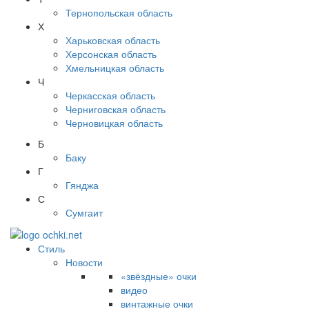
Тернопольская область
Х
Харьковская область
Херсонская область
Хмельницкая область
Ч
Черкасская область
Черниговская область
Черновицкая область
Б
Баку
Г
Гянджа
С
Сумгаит
Стиль
Новости
«звёздные» очки
видео
винтажные очки