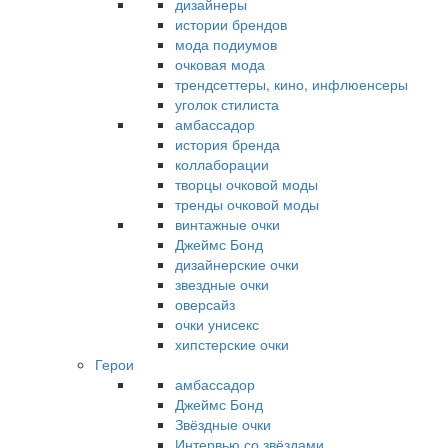
дизайнеры
истории брендов
мода подиумов
очковая мода
трендсеттеры, кино, инфлюенсеры
уголок стилиста
амбассадор
история бренда
коллаборации
творцы очковой моды
тренды очковой моды
винтажные очки
Джеймс Бонд
дизайнерские очки
звездные очки
оверсайз
очки унисекс
хипстерские очки
Герои
амбассадор
Джеймс Бонд
Звёздные очки
Интервью со звёздами