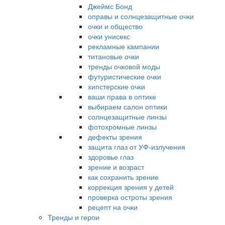
Джеймс Бонд
оправы и солнцезащитные очки
очки и общество
очки унисекс
рекламные кампании
титановые очки
тренды очковой моды
футуристические очки
хипстерские очки
ваши права в оптике
выбираем салон оптики
солнцезащитные линзы
фотохромные линзы
дефекты зрения
защита глаз от УФ-излучения
здоровье глаз
зрение и возраст
как сохранить зрение
коррекция зрения у детей
проверка остроты зрения
рецепт на очки
Тренды и герои