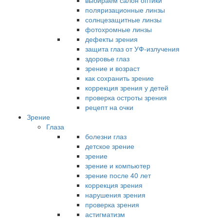
выбираем салон оптики
поляризационные линзы
солнцезащитные линзы
фотохромные линзы
дефекты зрения
защита глаз от УФ-излучения
здоровье глаз
зрение и возраст
как сохранить зрение
коррекция зрения у детей
проверка остроты зрения
рецепт на очки
Зрение
Глаза
болезни глаз
детское зрение
зрение
зрение и компьютер
зрение после 40 лет
коррекция зрения
нарушения зрения
проверка зрения
астигматизм