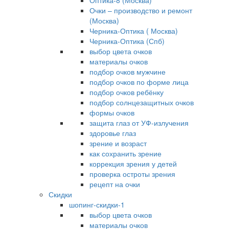
Оптика-8 (Москва)
Очки – производство и ремонт
(Москва)
Черника-Оптика ( Москва)
Черника-Оптика (Спб)
выбор цвета очков
материалы очков
подбор очков мужчине
подбор очков по форме лица
подбор очков ребёнку
подбор солнцезащитных очков
формы очков
защита глаз от УФ-излучения
здоровье глаз
зрение и возраст
как сохранить зрение
коррекция зрения у детей
проверка остроты зрения
рецепт на очки
Скидки
шопинг-скидки-1
выбор цвета очков
материалы очков