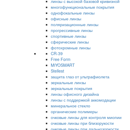
линзы с высокой базовой кривизной
многофункциональные покрытия
однофокальные линзы
офисные линзы
поляризационные линзы
прогрессивные линзы
спортивные линзы
сферические линзы
фотохромные линзы
CR-39
Free Form
MiYOSMART
Stellest
защита глаз от ультрафиолета
зеркальные линзы
зеркальные покрытия
линзы офисного дизайна
линзы с поддержкой аккомодации
минеральное стекло
органические полимеры
очковые линзы для контроля миопии
очковые линзы при близорукости
очковые линзы при дальнозоркости