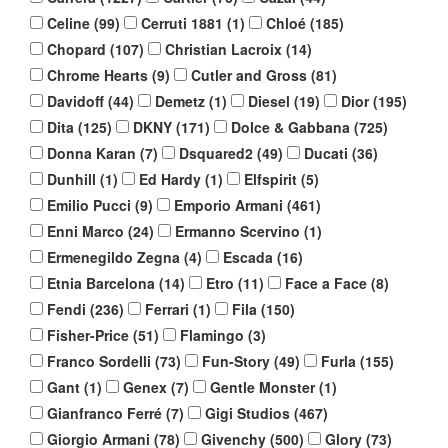
Celine
(
99
)
Cerruti 1881
(
1
)
Chloé
(
185
)
Chopard
(
107
)
Christian Lacroix
(
14
)
Chrome Hearts
(
9
)
Cutler and Gross
(
81
)
Davidoff
(
44
)
Demetz
(
1
)
Diesel
(
19
)
Dior
(
195
)
Dita
(
125
)
DKNY
(
171
)
Dolce & Gabbana
(
725
)
Donna Karan
(
7
)
Dsquared2
(
49
)
Ducati
(
36
)
Dunhill
(
1
)
Ed Hardy
(
1
)
Elfspirit
(
5
)
Emilio Pucci
(
9
)
Emporio Armani
(
461
)
Enni Marco
(
24
)
Ermanno Scervino
(
1
)
Ermenegildo Zegna
(
4
)
Escada
(
16
)
Etnia Barcelona
(
14
)
Etro
(
11
)
Face a Face
(
8
)
Fendi
(
236
)
Ferrari
(
1
)
Fila
(
150
)
Fisher-Price
(
51
)
Flamingo
(
3
)
Franco Sordelli
(
73
)
Fun-Story
(
49
)
Furla
(
155
)
Gant
(
1
)
Genex
(
7
)
Gentle Monster
(
1
)
Gianfranco Ferré
(
7
)
Gigi Studios
(
467
)
Giorgio Armani
(
78
)
Givenchy
(
500
)
Glory
(
73
)