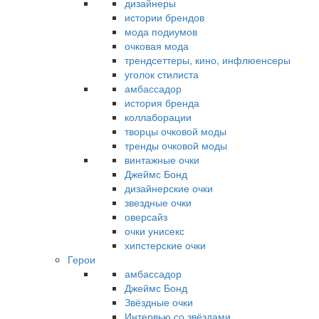
дизайнеры
истории брендов
мода подиумов
очковая мода
трендсеттеры, кино, инфлюенсеры
уголок стилиста
амбассадор
история бренда
коллаборации
творцы очковой моды
тренды очковой моды
винтажные очки
Джеймс Бонд
дизайнерские очки
звездные очки
оверсайз
очки унисекс
хипстерские очки
Герои
амбассадор
Джеймс Бонд
Звёздные очки
Интервью со звёздами