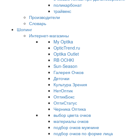
поликарбонат
трайвекс
Производители
Словарь
Шопинг
Интернет-магазины
My Optika
OpticTrend.ru
Optika Outlet
RB OCHKI
Sun-Season
Галерея Очков
Деточки
Культура Зрения
НетОптик
ОптикБокс
ОптиСтатус
Черника Оптика
выбор цвета очков
материалы очков
подбор очков мужчине
подбор очков по форме лица