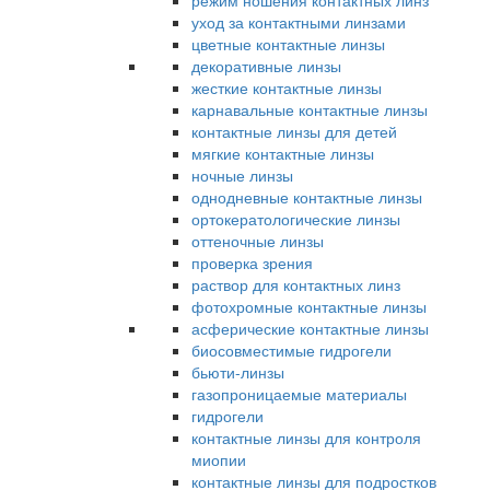
режим ношения контактных линз
уход за контактными линзами
цветные контактные линзы
декоративные линзы
жесткие контактные линзы
карнавальные контактные линзы
контактные линзы для детей
мягкие контактные линзы
ночные линзы
однодневные контактные линзы
ортокератологические линзы
оттеночные линзы
проверка зрения
раствор для контактных линз
фотохромные контактные линзы
асферические контактные линзы
биосовместимые гидрогели
бьюти-линзы
газопроницаемые материалы
гидрогели
контактные линзы для контроля
миопии
контактные линзы для подростков