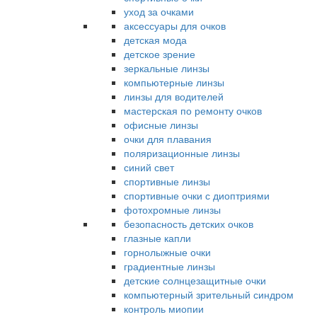
уход за очками
аксессуары для очков
детская мода
детское зрение
зеркальные линзы
компьютерные линзы
линзы для водителей
мастерская по ремонту очков
офисные линзы
очки для плавания
поляризационные линзы
синий свет
спортивные линзы
спортивные очки с диоптриями
фотохромные линзы
безопасность детских очков
глазные капли
горнолыжные очки
градиентные линзы
детские солнцезащитные очки
компьютерный зрительный синдром
контроль миопии