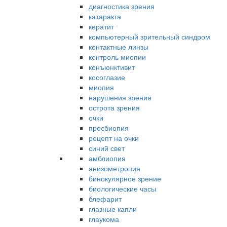
диагностика зрения
катаракта
кератит
компьютерный зрительный синдром
контактные линзы
контроль миопии
конъюнктивит
косоглазие
миопия
нарушения зрения
острота зрения
очки
пресбиопия
рецепт на очки
синий свет
амблиопия
анизометропия
бинокулярное зрение
биологические часы
блефарит
глазные капли
глаукома