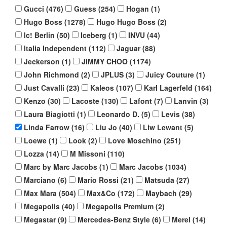
Gucci
(
476
)
Guess
(
254
)
Hogan
(
1
)
Hugo Boss
(
1278
)
Hugo Hugo Boss
(
2
)
Ic! Berlin
(
50
)
Iceberg
(
1
)
INVU
(
44
)
Italia Independent
(
112
)
Jaguar
(
88
)
Jeckerson
(
1
)
JIMMY CHOO
(
1174
)
John Richmond
(
2
)
JPLUS
(
3
)
Juicy Couture
(
1
)
Just Cavalli
(
23
)
Kaleos
(
107
)
Karl Lagerfeld
(
164
)
Kenzo
(
30
)
Lacoste
(
130
)
Lafont
(
7
)
Lanvin
(
3
)
Laura Biagiotti
(
1
)
Leonardo D.
(
5
)
Levis
(
38
)
Linda Farrow
(
16
)
Liu Jo
(
40
)
Liw Lewant
(
5
)
Loewe
(
1
)
Look
(
2
)
Love Moschino
(
251
)
Lozza
(
14
)
M Missoni
(
110
)
Marc by Marc Jacobs
(
1
)
Marc Jacobs
(
1034
)
Marciano
(
6
)
Mario Rossi
(
21
)
Matsuda
(
27
)
Max Mara
(
504
)
Max&Co
(
172
)
Maybach
(
29
)
Megapolis
(
40
)
Megapolis Premium
(
2
)
Megastar
(
9
)
Mercedes-Benz Style
(
6
)
Merel
(
14
)