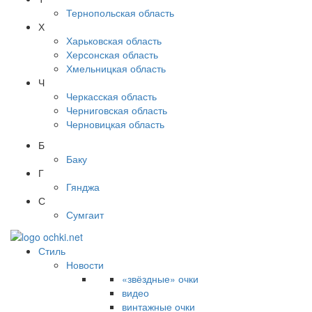
Тернопольская область
Х
Харьковская область
Херсонская область
Хмельницкая область
Ч
Черкасская область
Черниговская область
Черновицкая область
Б
Баку
Г
Гянджа
С
Сумгаит
Стиль
Новости
«звёздные» очки
видео
винтажные очки