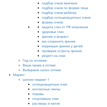
подбор очков мужчине
подбор очков по форме лица
подбор очков ребёнку
подбор солнцезащитных очков
формы очков
защита глаз от УФ-излучения
здоровье глаз
зрение и возраст
как сохранить зрение
коррекция зрения у детей
проверка остроты зрения
рецепт на очки
Гид по оптикам
Ваши права в оптике
Выбираем салон оптики
Маркет
шопинг-маркет-1
солнцезащитные очки
контактные линзы
оправы
спортивные очки
растворы и капли