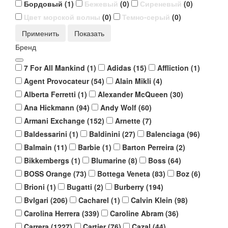
Бордовый
(
1
)
Бежевый
(
0
)
Сиреневый
(
0
)
Цвет морской волны
(
0
)
Темно-серый
(
0
)
Применить
Бренд
7 For All Mankind
(
1
)
Adidas
(
15
)
Affliction
(
1
)
Agent Provocateur
(
54
)
Alain Mikli
(
4
)
Alberta Ferretti
(
1
)
Alexander McQueen
(
30
)
Ana Hickmann
(
94
)
Andy Wolf
(
60
)
Armani Exchange
(
152
)
Arnette
(
7
)
Baldessarini
(
1
)
Baldinini
(
27
)
Balenciaga
(
96
)
Balmain
(
11
)
Barbie
(
1
)
Barton Perreira
(
2
)
Bikkembergs
(
1
)
Blumarine
(
8
)
Boss
(
64
)
BOSS Orange
(
73
)
Bottega Veneta
(
83
)
Boz
(
6
)
Brioni
(
1
)
Bugatti
(
2
)
Burberry
(
194
)
Bvlgari
(
206
)
Cacharel
(
1
)
Calvin Klein
(
98
)
Carolina Herrera
(
339
)
Caroline Abram
(
36
)
Carrera
(
1227
)
Cartier
(
76
)
Cazal
(
44
)