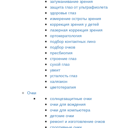
затуманивание зрения
защита глаз от ультрафиолета
здоровье глаз
измерение остроты зрения
коррекция зрения у детей
лазерная коррекция зрения
ортокератология
подбор контактных линз
подбор очков
пресбиопия
строение глаз
сухой глаз
увеит
усталость глаз
халязион
цветотерапия
Очки
солнцезащитные очки
очки для вождения
очки для компьютера
детские очки
ремонт и изготовление очков
спортивные очки