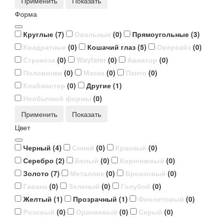
Применить
Форма
Круглые
(
7
)
Овальные
(
0
)
Прямоугольные
(
3
)
Квадратные
(
0
)
Кошачий глаз
(
5
)
Оверсайз
(
0
)
Стрекоза
(
0
)
Wayfarer
(
0
)
Авиатор
(
0
)
Половинки
(
0
)
Маска
(
0
)
Панто
(
0
)
Клабмастер
(
0
)
Другие
(
1
)
Необычной формы
(
0
)
Применить
Цвет
Черный
(
4
)
Синий
(
0
)
Красный
(
0
)
Серебро
(
2
)
Белый
(
0
)
Коричневый
(
0
)
Золото
(
7
)
Металлик
(
0
)
Бронзовый
(
0
)
Гавана
(
0
)
Зеленый
(
0
)
Голубой
(
0
)
Желтый
(
1
)
Прозрачный
(
1
)
Фиолетовый
(
0
)
Розовый
(
0
)
Оранжевый
(
0
)
Серый
(
0
)