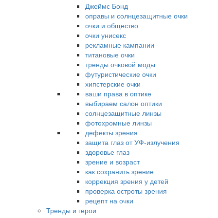
Джеймс Бонд
оправы и солнцезащитные очки
очки и общество
очки унисекс
рекламные кампании
титановые очки
тренды очковой моды
футуристические очки
хипстерские очки
ваши права в оптике
выбираем салон оптики
солнцезащитные линзы
фотохромные линзы
дефекты зрения
защита глаз от УФ-излучения
здоровье глаз
зрение и возраст
как сохранить зрение
коррекция зрения у детей
проверка остроты зрения
рецепт на очки
Тренды и герои