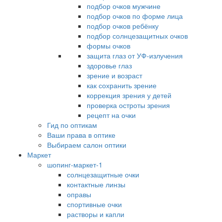
подбор очков мужчине
подбор очков по форме лица
подбор очков ребёнку
подбор солнцезащитных очков
формы очков
защита глаз от УФ-излучения
здоровье глаз
зрение и возраст
как сохранить зрение
коррекция зрения у детей
проверка остроты зрения
рецепт на очки
Гид по оптикам
Ваши права в оптике
Выбираем салон оптики
Маркет
шопинг-маркет-1
солнцезащитные очки
контактные линзы
оправы
спортивные очки
растворы и капли