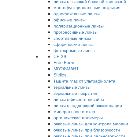
линзы с высокой базовой кривизной
многофункциональные покрытия
однофокальные линзы
офисные линзы
поляризационные линзы
прогрессивные линзы
спортивные линзы
сферические линзы
фотохромные линзы
CR-39
Free Form
MiYOSMART
Stellest
защита глаз от ультрафиолета
зеркальные линзы
зеркальные покрытия
линзы офисного дизайна
линзы с поддержкой аккомодации
минеральное стекло
органические полимеры
очковые линзы для контроля миопии
очковые линзы при близорукости
очковые линзы при дальнозоркости