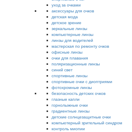
уход за очками
аксессуары для очков
детская мода
детское зрение
зеркальные линзы
компьютерные линзы
линзы для водителей
мастерская по ремонту очков
офисные линзы
очки для плавания
поляризационные линзы
синий свет
спортивные линзы
спортивные очки с диоптриями
фотохромные линзы
безопасность детских очков
глазные капли
горнолыжные очки
градиентные линзы
детские солнцезащитные очки
компьютерный зрительный синдром
контроль миопии