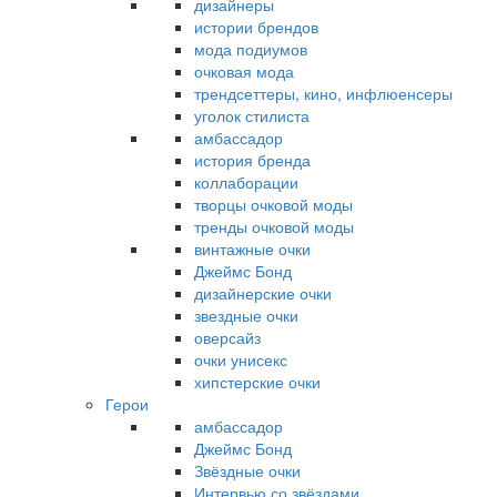
дизайнеры
истории брендов
мода подиумов
очковая мода
трендсеттеры, кино, инфлюенсеры
уголок стилиста
амбассадор
история бренда
коллаборации
творцы очковой моды
тренды очковой моды
винтажные очки
Джеймс Бонд
дизайнерские очки
звездные очки
оверсайз
очки унисекс
хипстерские очки
Герои
амбассадор
Джеймс Бонд
Звёздные очки
Интервью со звёздами