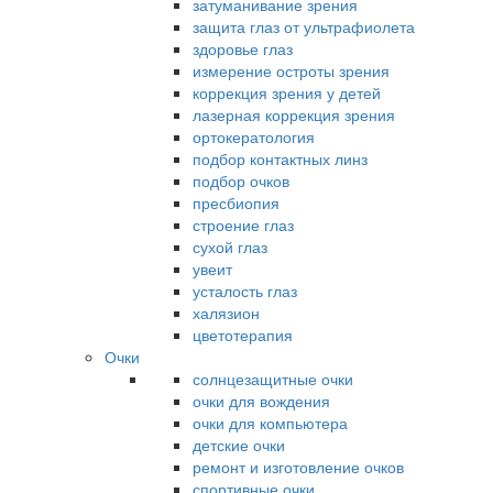
затуманивание зрения
защита глаз от ультрафиолета
здоровье глаз
измерение остроты зрения
коррекция зрения у детей
лазерная коррекция зрения
ортокератология
подбор контактных линз
подбор очков
пресбиопия
строение глаз
сухой глаз
увеит
усталость глаз
халязион
цветотерапия
Очки
солнцезащитные очки
очки для вождения
очки для компьютера
детские очки
ремонт и изготовление очков
спортивные очки