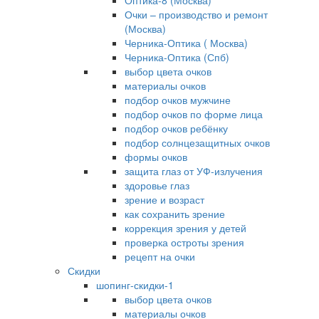
Оптика-8 (Москва)
Очки – производство и ремонт
(Москва)
Черника-Оптика ( Москва)
Черника-Оптика (Спб)
выбор цвета очков
материалы очков
подбор очков мужчине
подбор очков по форме лица
подбор очков ребёнку
подбор солнцезащитных очков
формы очков
защита глаз от УФ-излучения
здоровье глаз
зрение и возраст
как сохранить зрение
коррекция зрения у детей
проверка остроты зрения
рецепт на очки
Скидки
шопинг-скидки-1
выбор цвета очков
материалы очков