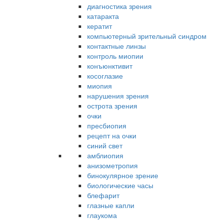
диагностика зрения
катаракта
кератит
компьютерный зрительный синдром
контактные линзы
контроль миопии
конъюнктивит
косоглазие
миопия
нарушения зрения
острота зрения
очки
пресбиопия
рецепт на очки
синий свет
амблиопия
анизометропия
бинокулярное зрение
биологические часы
блефарит
глазные капли
глаукома