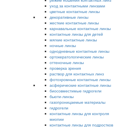
режим ношения контактных линз
уход за контактными линзами
цветные контактные линзы
декоративные линзы
жесткие контактные линзы
карнавальные контактные линзы
контактные линзы для детей
мягкие контактные линзы
ночные линзы
однодневные контактные линзы
ортокератологические линзы
оттеночные линзы
проверка зрения
раствор для контактных линз
фотохромные контактные линзы
асферические контактные линзы
биосовместимые гидрогели
бьюти-линзы
газопроницаемые материалы
гидрогели
контактные линзы для контроля
миопии
контактные линзы для подростков