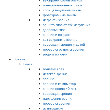
выбираем салон оптики
поляризационные линзы
солнцезащитные линзы
фотохромные линзы
дефекты зрения
защита глаз от УФ-излучения
здоровье глаз
зрение и возраст
как сохранить зрение
коррекция зрения у детей
проверка остроты зрения
рецепт на очки
Зрение
Глаза
болезни глаз
детское зрение
зрение
зрение и компьютер
зрение после 40 лет
коррекция зрения
нарушения зрения
проверка зрения
астигматизм