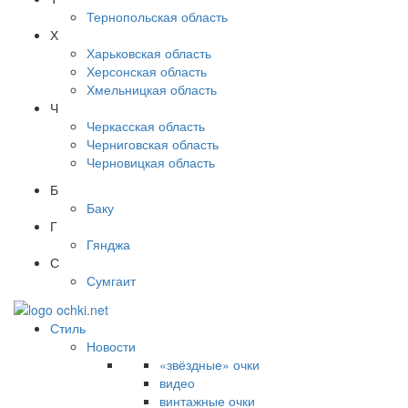
Тернопольская область
Х
Харьковская область
Херсонская область
Хмельницкая область
Ч
Черкасская область
Черниговская область
Черновицкая область
Б
Баку
Г
Гянджа
С
Сумгаит
Стиль
Новости
«звёздные» очки
видео
винтажные очки