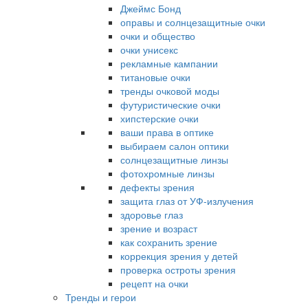
Джеймс Бонд
оправы и солнцезащитные очки
очки и общество
очки унисекс
рекламные кампании
титановые очки
тренды очковой моды
футуристические очки
хипстерские очки
ваши права в оптике
выбираем салон оптики
солнцезащитные линзы
фотохромные линзы
дефекты зрения
защита глаз от УФ-излучения
здоровье глаз
зрение и возраст
как сохранить зрение
коррекция зрения у детей
проверка остроты зрения
рецепт на очки
Тренды и герои