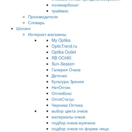
поликарбонат
трайвекс
Производители
Словарь
Шопинг
Интернет-магазины
My Optika
OpticTrend.ru
Optika Outlet
RB OCHKI
Sun-Season
Галерея Очков
Деточки
Культура Зрения
НетОптик
ОптикБокс
ОптиСтатус
Черника Оптика
выбор цвета очков
материалы очков
подбор очков мужчине
подбор очков по форме лица