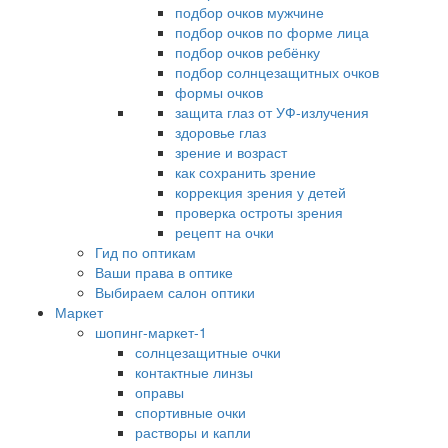
подбор очков мужчине
подбор очков по форме лица
подбор очков ребёнку
подбор солнцезащитных очков
формы очков
защита глаз от УФ-излучения
здоровье глаз
зрение и возраст
как сохранить зрение
коррекция зрения у детей
проверка остроты зрения
рецепт на очки
Гид по оптикам
Ваши права в оптике
Выбираем салон оптики
Маркет
шопинг-маркет-1
солнцезащитные очки
контактные линзы
оправы
спортивные очки
растворы и капли