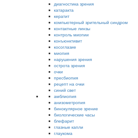
диагностика зрения
катаракта
кератит
компьютерный зрительный синдром
контактные линзы
контроль миопии
конъюнктивит
косоглазие
миопия
нарушения зрения
острота зрения
очки
пресбиопия
рецепт на очки
синий свет
амблиопия
анизометропия
бинокулярное зрение
биологические часы
блефарит
глазные капли
глаукома