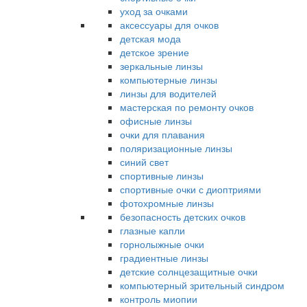
уход за очками
аксессуары для очков
детская мода
детское зрение
зеркальные линзы
компьютерные линзы
линзы для водителей
мастерская по ремонту очков
офисные линзы
очки для плавания
поляризационные линзы
синий свет
спортивные линзы
спортивные очки с диоптриями
фотохромные линзы
безопасность детских очков
глазные капли
горнолыжные очки
градиентные линзы
детские солнцезащитные очки
компьютерный зрительный синдром
контроль миопии