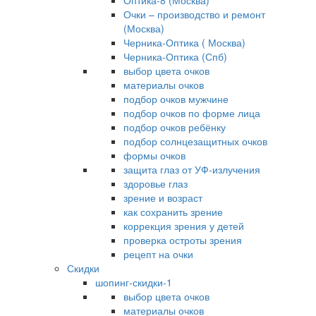
Оптика-8 (Москва)
Очки – производство и ремонт
(Москва)
Черника-Оптика ( Москва)
Черника-Оптика (Спб)
выбор цвета очков
материалы очков
подбор очков мужчине
подбор очков по форме лица
подбор очков ребёнку
подбор солнцезащитных очков
формы очков
защита глаз от УФ-излучения
здоровье глаз
зрение и возраст
как сохранить зрение
коррекция зрения у детей
проверка остроты зрения
рецепт на очки
Скидки
шопинг-скидки-1
выбор цвета очков
материалы очков