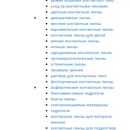
режим ношения контактных линз
уход за контактными линзами
цветные контактные линзы
декоративные линзы
жесткие контактные линзы
карнавальные контактные линзы
контактные линзы для детей
мягкие контактные линзы
ночные линзы
однодневные контактные линзы
ортокератологические линзы
оттеночные линзы
проверка зрения
раствор для контактных линз
фотохромные контактные линзы
асферические контактные линзы
биосовместимые гидрогели
бьюти-линзы
газопроницаемые материалы
гидрогели
контактные линзы для контроля
миопии
контактные линзы для подростков