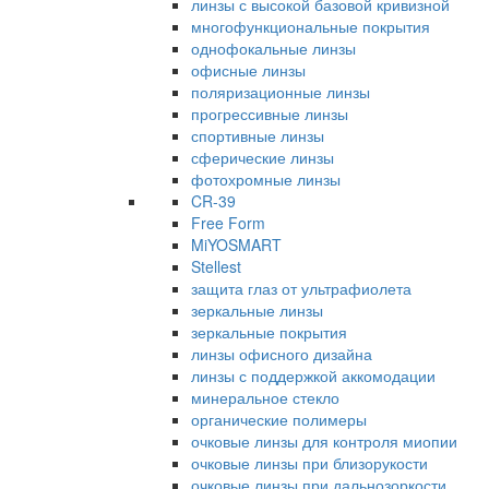
линзы с высокой базовой кривизной
многофункциональные покрытия
однофокальные линзы
офисные линзы
поляризационные линзы
прогрессивные линзы
спортивные линзы
сферические линзы
фотохромные линзы
CR-39
Free Form
MiYOSMART
Stellest
защита глаз от ультрафиолета
зеркальные линзы
зеркальные покрытия
линзы офисного дизайна
линзы с поддержкой аккомодации
минеральное стекло
органические полимеры
очковые линзы для контроля миопии
очковые линзы при близорукости
очковые линзы при дальнозоркости