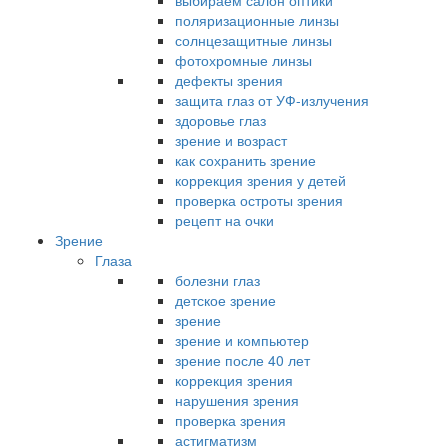
выбираем салон оптики
поляризационные линзы
солнцезащитные линзы
фотохромные линзы
дефекты зрения
защита глаз от УФ-излучения
здоровье глаз
зрение и возраст
как сохранить зрение
коррекция зрения у детей
проверка остроты зрения
рецепт на очки
Зрение
Глаза
болезни глаз
детское зрение
зрение
зрение и компьютер
зрение после 40 лет
коррекция зрения
нарушения зрения
проверка зрения
астигматизм