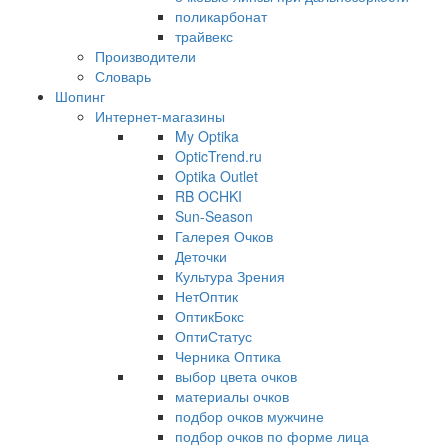
поликарбонат
трайвекс
Производители
Словарь
Шопинг
Интернет-магазины
My Optika
OpticTrend.ru
Optika Outlet
RB OCHKI
Sun-Season
Галерея Очков
Деточки
Культура Зрения
НетОптик
ОптикБокс
ОптиСтатус
Черника Оптика
выбор цвета очков
материалы очков
подбор очков мужчине
подбор очков по форме лица