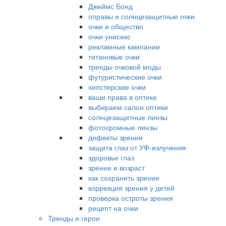
Джеймс Бонд
оправы и солнцезащитные очки
очки и общество
очки унисекс
рекламные кампании
титановые очки
тренды очковой моды
футуристические очки
хипстерские очки
ваши права в оптике
выбираем салон оптики
солнцезащитные линзы
фотохромные линзы
дефекты зрения
защита глаз от УФ-излучения
здоровье глаз
зрение и возраст
как сохранить зрение
коррекция зрения у детей
проверка остроты зрения
рецепт на очки
Тренды и герои