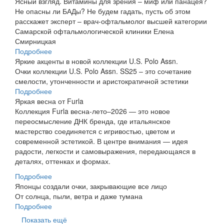
Ясный взгляд. Витамины для зрения – миф или панацея?
Не опасны ли БАДы? Не будем гадать, пусть об этом
расскажет эксперт – врач-офтальмолог высшей категории
Самарской офтальмологической клиники Елена
Смирницкая
Подробнее
Яркие акценты в новой коллекции U.S. Polo Assn.
Очки коллекции U.S. Polo Assn. SS25 – это сочетание
смелости, утонченности и аристократичной эстетики
Подробнее
Яркая весна от Furla
Коллекция Furla весна-лето–2026 — это новое
переосмысление ДНК бренда, где итальянское
мастерство со­­еди­ня­ется с игривостью, цветом и
современной эстетикой. В центре внимания — идея
радости, легкости и самовыражения, передающаяся в
деталях, оттенках и формах.
Подробнее
Японцы создали очки, закрывающие все лицо
От солнца, пыли, ветра и даже тумана
Подробнее
Показать ещё