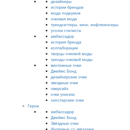
дизайнеры
истории брендов
мода подиумов
очковая мода
трендсеттеры, кино, инфлюенсеры
уголок стилиста
амбассадор
история бренда
коллаборации
творцы очковой моды
тренды очковой моды
винтажные очки
Джеймс Бонд
дизайнерские очки
звездные очки
оверсайз
очки унисекс
хипстерские очки
Герои
амбассадор
Джеймс Бонд
Звёздные очки
Интервью со звёздами