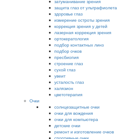
затуманивание зрения
защита глаз от ультрафиолета
здоровье глаз
измерение остроты зрения
коррекция зрения у детей
лазерная коррекция зрения
ортокератология
подбор контактных линз
подбор очков
пресбиопия
строение глаз
сухой глаз
увеит
усталость глаз
халязион
цветотерапия
Очки
солнцезащитные очки
очки для вождения
очки для компьютера
детские очки
ремонт и изготовление очков
спортивные очки