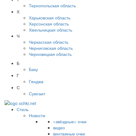
Тернопольская область
Х
Харьковская область
Херсонская область
Хмельницкая область
Ч
Черкасская область
Черниговская область
Черновицкая область
Б
Баку
Г
Гянджа
С
Сумгаит
Стиль
Новости
«звёздные» очки
видео
винтажные очки