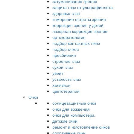
затуманивание зрения
защита глаз от ультрафиолета
здоровье глаз
измерение остроты зрения
коррекция зрения у детей
лазерная коррекция зрения
ортокератология
подбор контактных линз
подбор очков
пресбиопия
строение глаз
сухой глаз
увеит
усталость глаз
халязион
цветотерапия
Очки
солнцезащитные очки
очки для вождения
очки для компьютера
детские очки
ремонт и изготовление очков
спортивные очки