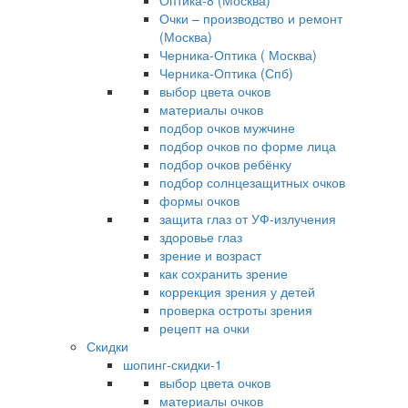
Оптика-8 (Москва)
Очки – производство и ремонт
(Москва)
Черника-Оптика ( Москва)
Черника-Оптика (Спб)
выбор цвета очков
материалы очков
подбор очков мужчине
подбор очков по форме лица
подбор очков ребёнку
подбор солнцезащитных очков
формы очков
защита глаз от УФ-излучения
здоровье глаз
зрение и возраст
как сохранить зрение
коррекция зрения у детей
проверка остроты зрения
рецепт на очки
Скидки
шопинг-скидки-1
выбор цвета очков
материалы очков