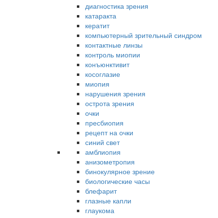
диагностика зрения
катаракта
кератит
компьютерный зрительный синдром
контактные линзы
контроль миопии
конъюнктивит
косоглазие
миопия
нарушения зрения
острота зрения
очки
пресбиопия
рецепт на очки
синий свет
амблиопия
анизометропия
бинокулярное зрение
биологические часы
блефарит
глазные капли
глаукома