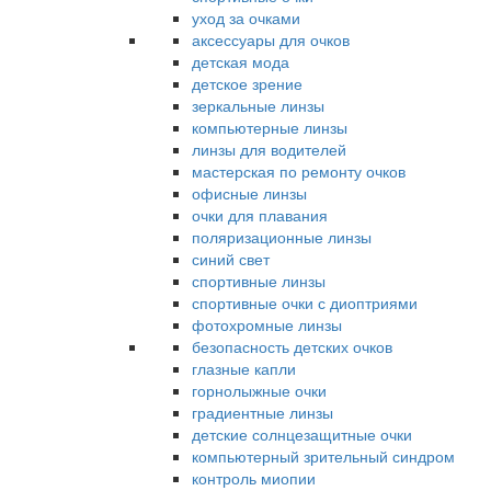
уход за очками
аксессуары для очков
детская мода
детское зрение
зеркальные линзы
компьютерные линзы
линзы для водителей
мастерская по ремонту очков
офисные линзы
очки для плавания
поляризационные линзы
синий свет
спортивные линзы
спортивные очки с диоптриями
фотохромные линзы
безопасность детских очков
глазные капли
горнолыжные очки
градиентные линзы
детские солнцезащитные очки
компьютерный зрительный синдром
контроль миопии