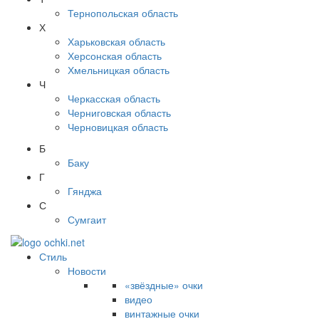
Тернопольская область
Х
Харьковская область
Херсонская область
Хмельницкая область
Ч
Черкасская область
Черниговская область
Черновицкая область
Б
Баку
Г
Гянджа
С
Сумгаит
Стиль
Новости
«звёздные» очки
видео
винтажные очки