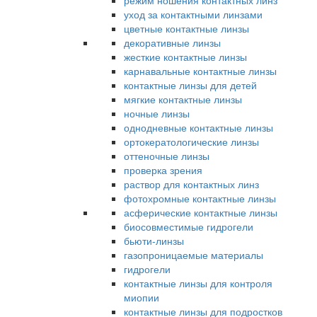
режим ношения контактных линз
уход за контактными линзами
цветные контактные линзы
декоративные линзы
жесткие контактные линзы
карнавальные контактные линзы
контактные линзы для детей
мягкие контактные линзы
ночные линзы
однодневные контактные линзы
ортокератологические линзы
оттеночные линзы
проверка зрения
раствор для контактных линз
фотохромные контактные линзы
асферические контактные линзы
биосовместимые гидрогели
бьюти-линзы
газопроницаемые материалы
гидрогели
контактные линзы для контроля
миопии
контактные линзы для подростков