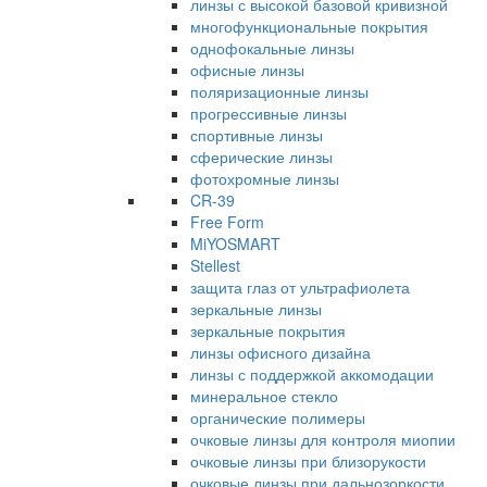
линзы с высокой базовой кривизной
многофункциональные покрытия
однофокальные линзы
офисные линзы
поляризационные линзы
прогрессивные линзы
спортивные линзы
сферические линзы
фотохромные линзы
CR-39
Free Form
MiYOSMART
Stellest
защита глаз от ультрафиолета
зеркальные линзы
зеркальные покрытия
линзы офисного дизайна
линзы с поддержкой аккомодации
минеральное стекло
органические полимеры
очковые линзы для контроля миопии
очковые линзы при близорукости
очковые линзы при дальнозоркости