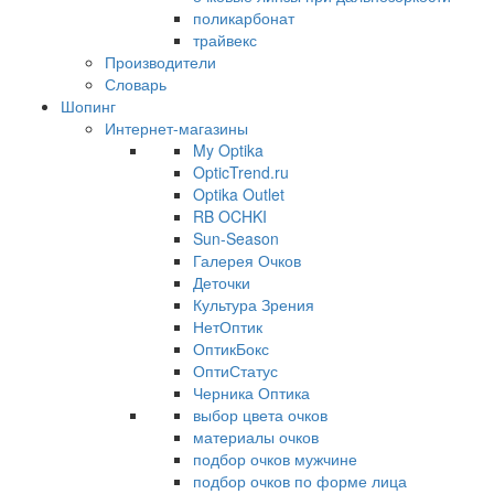
поликарбонат
трайвекс
Производители
Словарь
Шопинг
Интернет-магазины
My Optika
OpticTrend.ru
Optika Outlet
RB OCHKI
Sun-Season
Галерея Очков
Деточки
Культура Зрения
НетОптик
ОптикБокс
ОптиСтатус
Черника Оптика
выбор цвета очков
материалы очков
подбор очков мужчине
подбор очков по форме лица