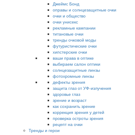
Джеймс Бонд
оправы и солнцезащитные очки
очки и общество
очки унисекс
рекламные кампании
титановые очки
тренды очковой моды
футуристические очки
хипстерские очки
ваши права в оптике
выбираем салон оптики
солнцезащитные линзы
фотохромные линзы
дефекты зрения
защита глаз от УФ-излучения
здоровье глаз
зрение и возраст
как сохранить зрение
коррекция зрения у детей
проверка остроты зрения
рецепт на очки
Тренды и герои