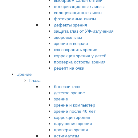
выбираем салон оптики
поляризационные линзы
солнцезащитные линзы
фотохромные линзы
дефекты зрения
защита глаз от УФ-излучения
здоровье глаз
зрение и возраст
как сохранить зрение
коррекция зрения у детей
проверка остроты зрения
рецепт на очки
Зрение
Глаза
болезни глаз
детское зрение
зрение
зрение и компьютер
зрение после 40 лет
коррекция зрения
нарушения зрения
проверка зрения
астигматизм