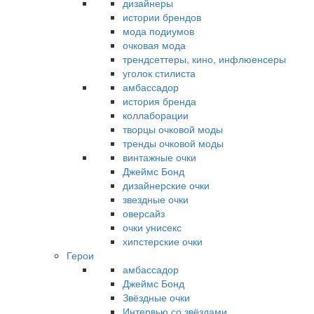
дизайнеры
истории брендов
мода подиумов
очковая мода
трендсеттеры, кино, инфлюенсеры
уголок стилиста
амбассадор
история бренда
коллаборации
творцы очковой моды
тренды очковой моды
винтажные очки
Джеймс Бонд
дизайнерские очки
звездные очки
оверсайз
очки унисекс
хипстерские очки
Герои
амбассадор
Джеймс Бонд
Звёздные очки
Интервью со звёздами