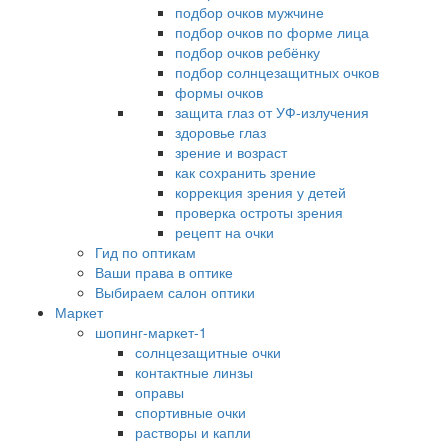
подбор очков мужчине
подбор очков по форме лица
подбор очков ребёнку
подбор солнцезащитных очков
формы очков
защита глаз от УФ-излучения
здоровье глаз
зрение и возраст
как сохранить зрение
коррекция зрения у детей
проверка остроты зрения
рецепт на очки
Гид по оптикам
Ваши права в оптике
Выбираем салон оптики
Маркет
шопинг-маркет-1
солнцезащитные очки
контактные линзы
оправы
спортивные очки
растворы и капли