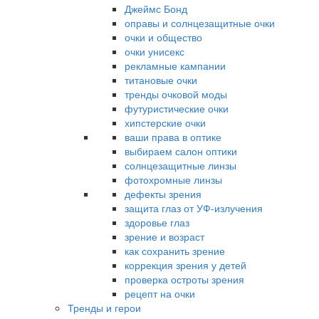
Джеймс Бонд
оправы и солнцезащитные очки
очки и общество
очки унисекс
рекламные кампании
титановые очки
тренды очковой моды
футуристические очки
хипстерские очки
ваши права в оптике
выбираем салон оптики
солнцезащитные линзы
фотохромные линзы
дефекты зрения
защита глаз от УФ-излучения
здоровье глаз
зрение и возраст
как сохранить зрение
коррекция зрения у детей
проверка остроты зрения
рецепт на очки
Тренды и герои