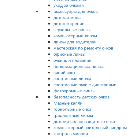
уход за очками
аксессуары для очков
детская мода
детское зрение
зеркальные линзы
компьютерные линзы
линзы для водителей
мастерская по ремонту очков
офисные линзы
очки для плавания
поляризационные линзы
синий свет
спортивные линзы
спортивные очки с диоптриями
фотохромные линзы
безопасность детских очков
глазные капли
горнолыжные очки
градиентные линзы
детские солнцезащитные очки
компьютерный зрительный синдром
контроль миопии