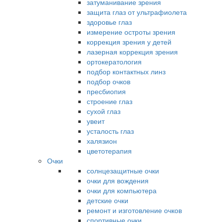
затуманивание зрения
защита глаз от ультрафиолета
здоровье глаз
измерение остроты зрения
коррекция зрения у детей
лазерная коррекция зрения
ортокератология
подбор контактных линз
подбор очков
пресбиопия
строение глаз
сухой глаз
увеит
усталость глаз
халязион
цветотерапия
Очки
солнцезащитные очки
очки для вождения
очки для компьютера
детские очки
ремонт и изготовление очков
спортивные очки