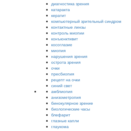
диагностика зрения
катаракта
кератит
компьютерный зрительный синдром
контактные линзы
контроль миопии
конъюнктивит
косоглазие
миопия
нарушения зрения
острота зрения
очки
пресбиопия
рецепт на очки
синий свет
амблиопия
анизометропия
бинокулярное зрение
биологические часы
блефарит
глазные капли
глаукома