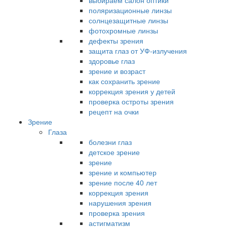
выбираем салон оптики
поляризационные линзы
солнцезащитные линзы
фотохромные линзы
дефекты зрения
защита глаз от УФ-излучения
здоровье глаз
зрение и возраст
как сохранить зрение
коррекция зрения у детей
проверка остроты зрения
рецепт на очки
Зрение
Глаза
болезни глаз
детское зрение
зрение
зрение и компьютер
зрение после 40 лет
коррекция зрения
нарушения зрения
проверка зрения
астигматизм