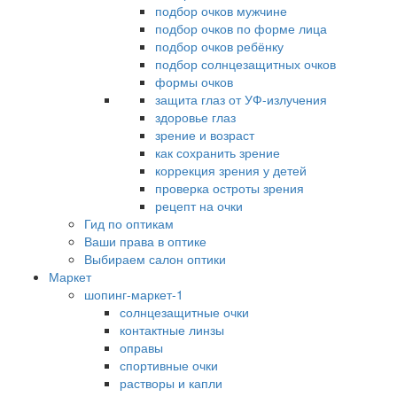
подбор очков мужчине
подбор очков по форме лица
подбор очков ребёнку
подбор солнцезащитных очков
формы очков
защита глаз от УФ-излучения
здоровье глаз
зрение и возраст
как сохранить зрение
коррекция зрения у детей
проверка остроты зрения
рецепт на очки
Гид по оптикам
Ваши права в оптике
Выбираем салон оптики
Маркет
шопинг-маркет-1
солнцезащитные очки
контактные линзы
оправы
спортивные очки
растворы и капли