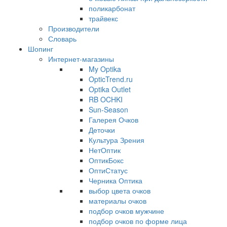
поликарбонат
трайвекс
Производители
Словарь
Шопинг
Интернет-магазины
My Optika
OpticTrend.ru
Optika Outlet
RB OCHKI
Sun-Season
Галерея Очков
Деточки
Культура Зрения
НетОптик
ОптикБокс
ОптиСтатус
Черника Оптика
выбор цвета очков
материалы очков
подбор очков мужчине
подбор очков по форме лица