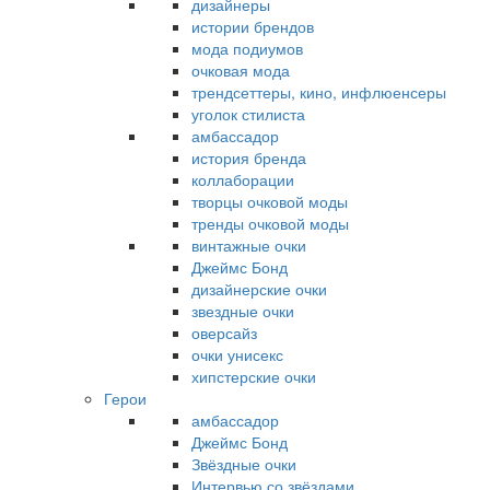
дизайнеры
истории брендов
мода подиумов
очковая мода
трендсеттеры, кино, инфлюенсеры
уголок стилиста
амбассадор
история бренда
коллаборации
творцы очковой моды
тренды очковой моды
винтажные очки
Джеймс Бонд
дизайнерские очки
звездные очки
оверсайз
очки унисекс
хипстерские очки
Герои
амбассадор
Джеймс Бонд
Звёздные очки
Интервью со звёздами