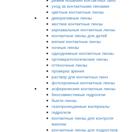
режим ношения контактных линз
уход за контактными линзами
цветные контактные линзы
декоративные линзы
жесткие контактные линзы
карнавальные контактные линзы
контактные линзы для детей
мягкие контактные линзы
ночные линзы
однодневные контактные линзы
ортокератологические линзы
оттеночные линзы
проверка зрения
раствор для контактных линз
фотохромные контактные линзы
асферические контактные линзы
биосовместимые гидрогели
бьюти-линзы
газопроницаемые материалы
гидрогели
контактные линзы для контроля
миопии
контактные линзы для подростков