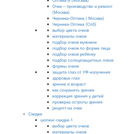
Оптика-8 (Москва)
Очки – производство и ремонт
(Москва)
Черника-Оптика ( Москва)
Черника-Оптика (Спб)
выбор цвета очков
материалы очков
подбор очков мужчине
подбор очков по форме лица
подбор очков ребёнку
подбор солнцезащитных очков
формы очков
защита глаз от УФ-излучения
здоровье глаз
зрение и возраст
как сохранить зрение
коррекция зрения у детей
проверка остроты зрения
рецепт на очки
Скидки
шопинг-скидки-1
выбор цвета очков
материалы очков