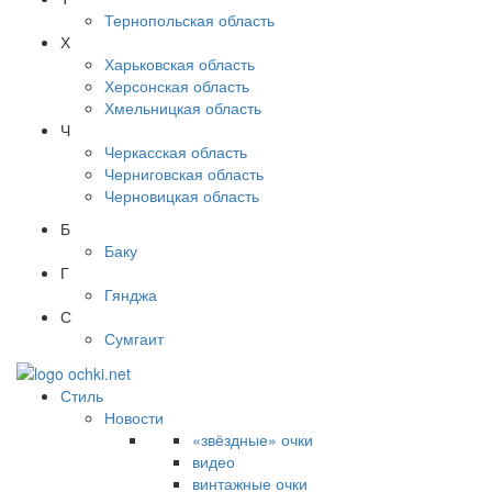
Тернопольская область
Х
Харьковская область
Херсонская область
Хмельницкая область
Ч
Черкасская область
Черниговская область
Черновицкая область
Б
Баку
Г
Гянджа
С
Сумгаит
Стиль
Новости
«звёздные» очки
видео
винтажные очки