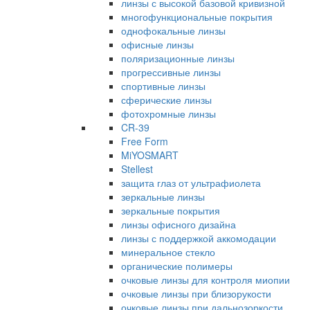
линзы с высокой базовой кривизной
многофункциональные покрытия
однофокальные линзы
офисные линзы
поляризационные линзы
прогрессивные линзы
спортивные линзы
сферические линзы
фотохромные линзы
CR-39
Free Form
MiYOSMART
Stellest
защита глаз от ультрафиолета
зеркальные линзы
зеркальные покрытия
линзы офисного дизайна
линзы с поддержкой аккомодации
минеральное стекло
органические полимеры
очковые линзы для контроля миопии
очковые линзы при близорукости
очковые линзы при дальнозоркости