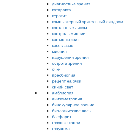
диагностика зрения
катаракта
кератит
компьютерный зрительный синдром
контактные линзы
контроль миопии
конъюнктивит
косоглазие
миопия
нарушения зрения
острота зрения
очки
пресбиопия
рецепт на очки
синий свет
амблиопия
анизометропия
бинокулярное зрение
биологические часы
блефарит
глазные капли
глаукома