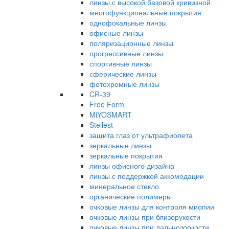
линзы с высокой базовой кривизной
многофункциональные покрытия
однофокальные линзы
офисные линзы
поляризационные линзы
прогрессивные линзы
спортивные линзы
сферические линзы
фотохромные линзы
CR-39
Free Form
MiYOSMART
Stellest
защита глаз от ультрафиолета
зеркальные линзы
зеркальные покрытия
линзы офисного дизайна
линзы с поддержкой аккомодации
минеральное стекло
органические полимеры
очковые линзы для контроля миопии
очковые линзы при близорукости
очковые линзы при дальнозоркости