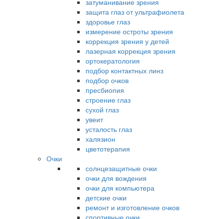
затуманивание зрения
защита глаз от ультрафиолета
здоровье глаз
измерение остроты зрения
коррекция зрения у детей
лазерная коррекция зрения
ортокератология
подбор контактных линз
подбор очков
пресбиопия
строение глаз
сухой глаз
увеит
усталость глаз
халязион
цветотерапия
Очки
солнцезащитные очки
очки для вождения
очки для компьютера
детские очки
ремонт и изготовление очков
спортивные очки