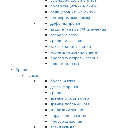
выбираем салон оптики
поляризационные линзы
солнцезащитные линзы
фотохромные линзы
дефекты зрения
защита глаз от УФ-излучения
здоровье глаз
зрение и возраст
как сохранить зрение
коррекция зрения у детей
проверка остроты зрения
рецепт на очки
Зрение
Глаза
болезни глаз
детское зрение
зрение
зрение и компьютер
зрение после 40 лет
коррекция зрения
нарушения зрения
проверка зрения
астигматизм