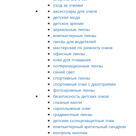
уход за очками
аксессуары для очков
детская мода
детское зрение
зеркальные линзы
компьютерные линзы
линзы для водителей
мастерская по ремонту очков
офисные линзы
очки для плавания
поляризационные линзы
синий свет
спортивные линзы
спортивные очки с диоптриями
фотохромные линзы
безопасность детских очков
глазные капли
горнолыжные очки
градиентные линзы
детские солнцезащитные очки
компьютерный зрительный синдром
контроль миопии