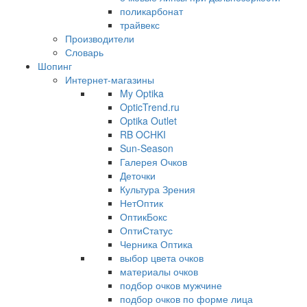
поликарбонат
трайвекс
Производители
Словарь
Шопинг
Интернет-магазины
My Optika
OpticTrend.ru
Optika Outlet
RB OCHKI
Sun-Season
Галерея Очков
Деточки
Культура Зрения
НетОптик
ОптикБокс
ОптиСтатус
Черника Оптика
выбор цвета очков
материалы очков
подбор очков мужчине
подбор очков по форме лица