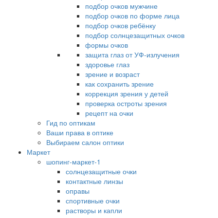
подбор очков мужчине
подбор очков по форме лица
подбор очков ребёнку
подбор солнцезащитных очков
формы очков
защита глаз от УФ-излучения
здоровье глаз
зрение и возраст
как сохранить зрение
коррекция зрения у детей
проверка остроты зрения
рецепт на очки
Гид по оптикам
Ваши права в оптике
Выбираем салон оптики
Маркет
шопинг-маркет-1
солнцезащитные очки
контактные линзы
оправы
спортивные очки
растворы и капли