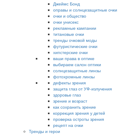
Джеймс Бонд
оправы и солнцезащитные очки
очки и общество
очки унисекс
рекламные кампании
титановые очки
тренды очковой моды
футуристические очки
хипстерские очки
ваши права в оптике
выбираем салон оптики
солнцезащитные линзы
фотохромные линзы
дефекты зрения
защита глаз от УФ-излучения
здоровье глаз
зрение и возраст
как сохранить зрение
коррекция зрения у детей
проверка остроты зрения
рецепт на очки
Тренды и герои