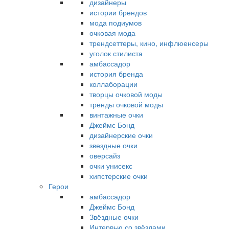
дизайнеры
истории брендов
мода подиумов
очковая мода
трендсеттеры, кино, инфлюенсеры
уголок стилиста
амбассадор
история бренда
коллаборации
творцы очковой моды
тренды очковой моды
винтажные очки
Джеймс Бонд
дизайнерские очки
звездные очки
оверсайз
очки унисекс
хипстерские очки
Герои
амбассадор
Джеймс Бонд
Звёздные очки
Интервью со звёздами