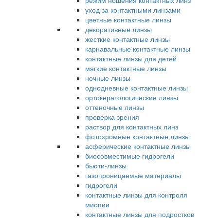
режим ношения контактных линз
уход за контактными линзами
цветные контактные линзы
декоративные линзы
жесткие контактные линзы
карнавальные контактные линзы
контактные линзы для детей
мягкие контактные линзы
ночные линзы
однодневные контактные линзы
ортокератологические линзы
оттеночные линзы
проверка зрения
раствор для контактных линз
фотохромные контактные линзы
асферические контактные линзы
биосовместимые гидрогели
бьюти-линзы
газопроницаемые материалы
гидрогели
контактные линзы для контроля
миопии
контактные линзы для подростков