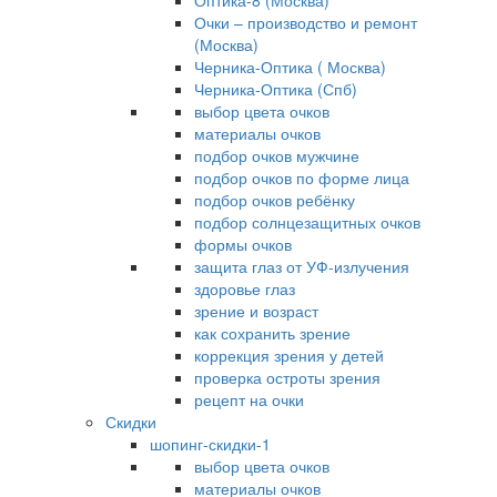
Оптика-8 (Москва)
Очки – производство и ремонт
(Москва)
Черника-Оптика ( Москва)
Черника-Оптика (Спб)
выбор цвета очков
материалы очков
подбор очков мужчине
подбор очков по форме лица
подбор очков ребёнку
подбор солнцезащитных очков
формы очков
защита глаз от УФ-излучения
здоровье глаз
зрение и возраст
как сохранить зрение
коррекция зрения у детей
проверка остроты зрения
рецепт на очки
Скидки
шопинг-скидки-1
выбор цвета очков
материалы очков