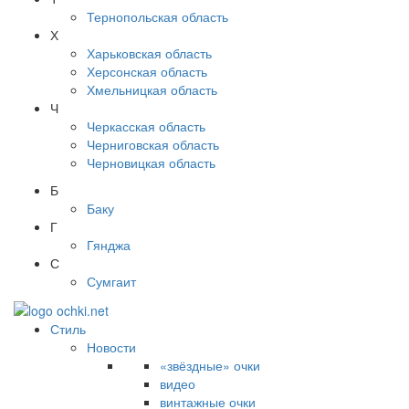
Тернопольская область
Х
Харьковская область
Херсонская область
Хмельницкая область
Ч
Черкасская область
Черниговская область
Черновицкая область
Б
Баку
Г
Гянджа
С
Сумгаит
Стиль
Новости
«звёздные» очки
видео
винтажные очки