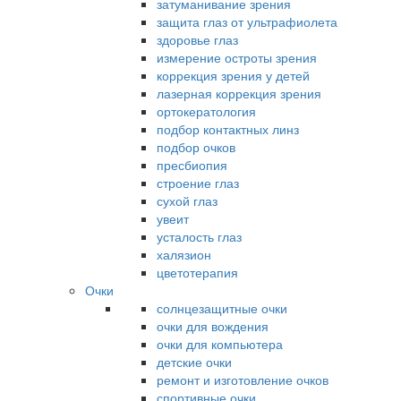
затуманивание зрения
защита глаз от ультрафиолета
здоровье глаз
измерение остроты зрения
коррекция зрения у детей
лазерная коррекция зрения
ортокератология
подбор контактных линз
подбор очков
пресбиопия
строение глаз
сухой глаз
увеит
усталость глаз
халязион
цветотерапия
Очки
солнцезащитные очки
очки для вождения
очки для компьютера
детские очки
ремонт и изготовление очков
спортивные очки