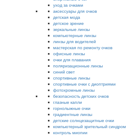
уход за очками
аксессуары для очков
детская мода
детское зрение
зеркальные линзы
компьютерные линзы
линзы для водителей
мастерская по ремонту очков
офисные линзы
очки для плавания
поляризационные линзы
синий свет
спортивные линзы
спортивные очки с диоптриями
фотохромные линзы
безопасность детских очков
глазные капли
горнолыжные очки
градиентные линзы
детские солнцезащитные очки
компьютерный зрительный синдром
контроль миопии