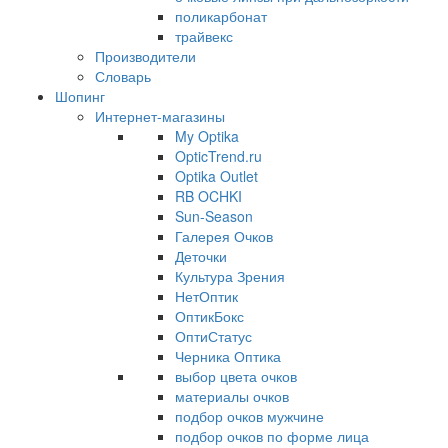
поликарбонат
трайвекс
Производители
Словарь
Шопинг
Интернет-магазины
My Optika
OpticTrend.ru
Optika Outlet
RB OCHKI
Sun-Season
Галерея Очков
Деточки
Культура Зрения
НетОптик
ОптикБокс
ОптиСтатус
Черника Оптика
выбор цвета очков
материалы очков
подбор очков мужчине
подбор очков по форме лица