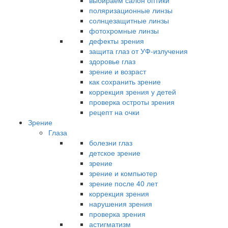
выбираем салон оптики
поляризационные линзы
солнцезащитные линзы
фотохромные линзы
дефекты зрения
защита глаз от УФ-излучения
здоровье глаз
зрение и возраст
как сохранить зрение
коррекция зрения у детей
проверка остроты зрения
рецепт на очки
Зрение
Глаза
болезни глаз
детское зрение
зрение
зрение и компьютер
зрение после 40 лет
коррекция зрения
нарушения зрения
проверка зрения
астигматизм