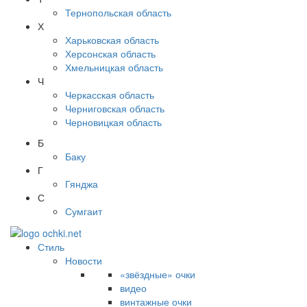
Тернопольская область
Х
Харьковская область
Херсонская область
Хмельницкая область
Ч
Черкасская область
Черниговская область
Черновицкая область
Б
Баку
Г
Гянджа
С
Сумгаит
Стиль
Новости
«звёздные» очки
видео
винтажные очки