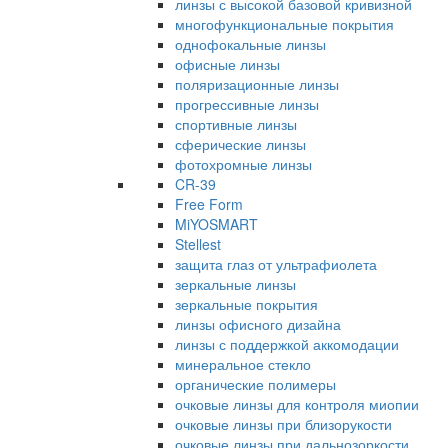
линзы с высокой базовой кривизной
многофункциональные покрытия
однофокальные линзы
офисные линзы
поляризационные линзы
прогрессивные линзы
спортивные линзы
сферические линзы
фотохромные линзы
CR-39
Free Form
MiYOSMART
Stellest
защита глаз от ультрафиолета
зеркальные линзы
зеркальные покрытия
линзы офисного дизайна
линзы с поддержкой аккомодации
минеральное стекло
органические полимеры
очковые линзы для контроля миопии
очковые линзы при близорукости
очковые линзы при дальнозоркости