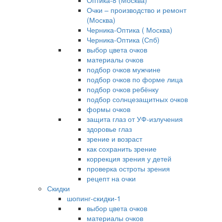
Оптика-8 (Москва)
Очки – производство и ремонт
(Москва)
Черника-Оптика ( Москва)
Черника-Оптика (Спб)
выбор цвета очков
материалы очков
подбор очков мужчине
подбор очков по форме лица
подбор очков ребёнку
подбор солнцезащитных очков
формы очков
защита глаз от УФ-излучения
здоровье глаз
зрение и возраст
как сохранить зрение
коррекция зрения у детей
проверка остроты зрения
рецепт на очки
Скидки
шопинг-скидки-1
выбор цвета очков
материалы очков