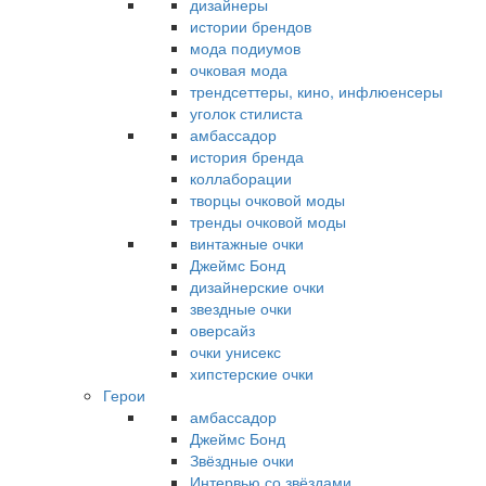
дизайнеры
истории брендов
мода подиумов
очковая мода
трендсеттеры, кино, инфлюенсеры
уголок стилиста
амбассадор
история бренда
коллаборации
творцы очковой моды
тренды очковой моды
винтажные очки
Джеймс Бонд
дизайнерские очки
звездные очки
оверсайз
очки унисекс
хипстерские очки
Герои
амбассадор
Джеймс Бонд
Звёздные очки
Интервью со звёздами