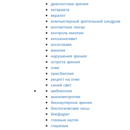
диагностика зрения
катаракта
кератит
компьютерный зрительный синдром
контактные линзы
контроль миопии
конъюнктивит
косоглазие
миопия
нарушения зрения
острота зрения
очки
пресбиопия
рецепт на очки
синий свет
амблиопия
анизометропия
бинокулярное зрение
биологические часы
блефарит
глазные капли
глаукома