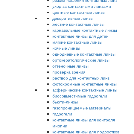
режим ношения контактных линз
уход за контактными линзами
цветные контактные линзы
декоративные линзы
жесткие контактные линзы
карнавальные контактные линзы
контактные линзы для детей
мягкие контактные линзы
ночные линзы
однодневные контактные линзы
ортокератологические линзы
оттеночные линзы
проверка зрения
раствор для контактных линз
фотохромные контактные линзы
асферические контактные линзы
биосовместимые гидрогели
бьюти-линзы
газопроницаемые материалы
гидрогели
контактные линзы для контроля
миопии
контактные линзы для подростков