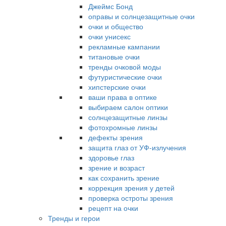
Джеймс Бонд
оправы и солнцезащитные очки
очки и общество
очки унисекс
рекламные кампании
титановые очки
тренды очковой моды
футуристические очки
хипстерские очки
ваши права в оптике
выбираем салон оптики
солнцезащитные линзы
фотохромные линзы
дефекты зрения
защита глаз от УФ-излучения
здоровье глаз
зрение и возраст
как сохранить зрение
коррекция зрения у детей
проверка остроты зрения
рецепт на очки
Тренды и герои