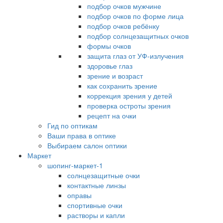
подбор очков мужчине
подбор очков по форме лица
подбор очков ребёнку
подбор солнцезащитных очков
формы очков
защита глаз от УФ-излучения
здоровье глаз
зрение и возраст
как сохранить зрение
коррекция зрения у детей
проверка остроты зрения
рецепт на очки
Гид по оптикам
Ваши права в оптике
Выбираем салон оптики
Маркет
шопинг-маркет-1
солнцезащитные очки
контактные линзы
оправы
спортивные очки
растворы и капли