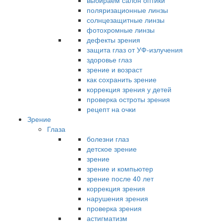
выбираем салон оптики
поляризационные линзы
солнцезащитные линзы
фотохромные линзы
дефекты зрения
защита глаз от УФ-излучения
здоровье глаз
зрение и возраст
как сохранить зрение
коррекция зрения у детей
проверка остроты зрения
рецепт на очки
Зрение
Глаза
болезни глаз
детское зрение
зрение
зрение и компьютер
зрение после 40 лет
коррекция зрения
нарушения зрения
проверка зрения
астигматизм