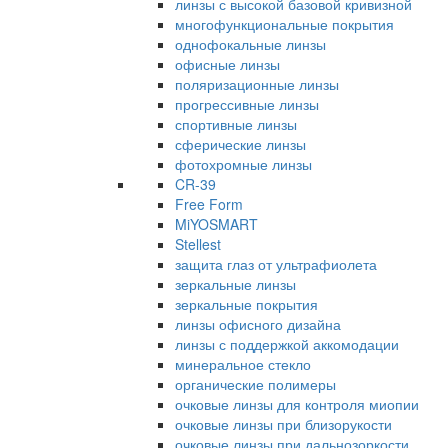
линзы с высокой базовой кривизной
многофункциональные покрытия
однофокальные линзы
офисные линзы
поляризационные линзы
прогрессивные линзы
спортивные линзы
сферические линзы
фотохромные линзы
CR-39
Free Form
MiYOSMART
Stellest
защита глаз от ультрафиолета
зеркальные линзы
зеркальные покрытия
линзы офисного дизайна
линзы с поддержкой аккомодации
минеральное стекло
органические полимеры
очковые линзы для контроля миопии
очковые линзы при близорукости
очковые линзы при дальнозоркости