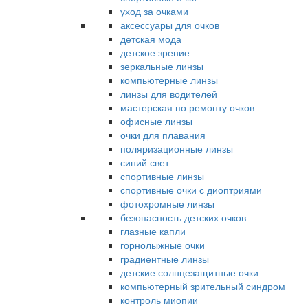
уход за очками
аксессуары для очков
детская мода
детское зрение
зеркальные линзы
компьютерные линзы
линзы для водителей
мастерская по ремонту очков
офисные линзы
очки для плавания
поляризационные линзы
синий свет
спортивные линзы
спортивные очки с диоптриями
фотохромные линзы
безопасность детских очков
глазные капли
горнолыжные очки
градиентные линзы
детские солнцезащитные очки
компьютерный зрительный синдром
контроль миопии