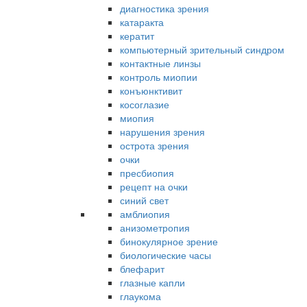
диагностика зрения
катаракта
кератит
компьютерный зрительный синдром
контактные линзы
контроль миопии
конъюнктивит
косоглазие
миопия
нарушения зрения
острота зрения
очки
пресбиопия
рецепт на очки
синий свет
амблиопия
анизометропия
бинокулярное зрение
биологические часы
блефарит
глазные капли
глаукома