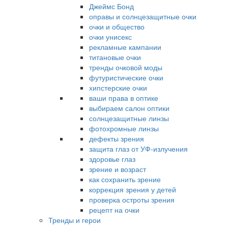
Джеймс Бонд
оправы и солнцезащитные очки
очки и общество
очки унисекс
рекламные кампании
титановые очки
тренды очковой моды
футуристические очки
хипстерские очки
ваши права в оптике
выбираем салон оптики
солнцезащитные линзы
фотохромные линзы
дефекты зрения
защита глаз от УФ-излучения
здоровье глаз
зрение и возраст
как сохранить зрение
коррекция зрения у детей
проверка остроты зрения
рецепт на очки
Тренды и герои