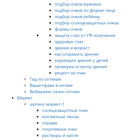
подбор очков мужчине
подбор очков по форме лица
подбор очков ребёнку
подбор солнцезащитных очков
формы очков
защита глаз от УФ-излучения
здоровье глаз
зрение и возраст
как сохранить зрение
коррекция зрения у детей
проверка остроты зрения
рецепт на очки
Гид по оптикам
Ваши права в оптике
Выбираем салон оптики
Маркет
шопинг-маркет-1
солнцезащитные очки
контактные линзы
оправы
спортивные очки
растворы и капли