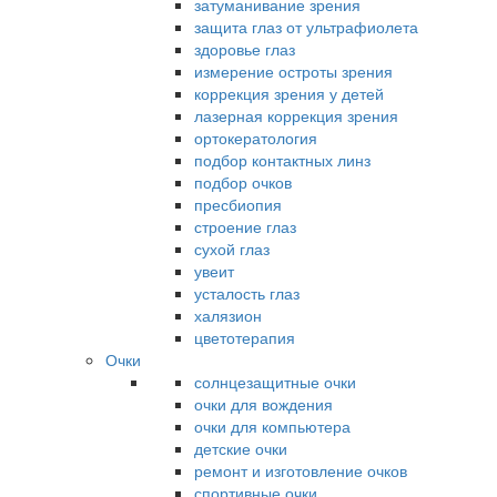
затуманивание зрения
защита глаз от ультрафиолета
здоровье глаз
измерение остроты зрения
коррекция зрения у детей
лазерная коррекция зрения
ортокератология
подбор контактных линз
подбор очков
пресбиопия
строение глаз
сухой глаз
увеит
усталость глаз
халязион
цветотерапия
Очки
солнцезащитные очки
очки для вождения
очки для компьютера
детские очки
ремонт и изготовление очков
спортивные очки