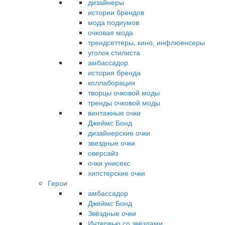
дизайнеры
истории брендов
мода подиумов
очковая мода
трендсеттеры, кино, инфлюенсеры
уголок стилиста
амбассадор
история бренда
коллаборации
творцы очковой моды
тренды очковой моды
винтажные очки
Джеймс Бонд
дизайнерские очки
звездные очки
оверсайз
очки унисекс
хипстерские очки
Герои
амбассадор
Джеймс Бонд
Звёздные очки
Интервью со звёздами