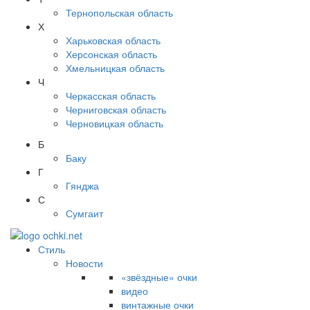
Тернопольская область
Х
Харьковская область
Херсонская область
Хмельницкая область
Ч
Черкасская область
Черниговская область
Черновицкая область
Б
Баку
Г
Гянджа
С
Сумгаит
Стиль
Новости
«звёздные» очки
видео
винтажные очки