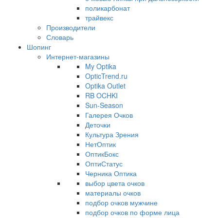
поликарбонат
трайвекс
Производители
Словарь
Шопинг
Интернет-магазины
My Optika
OpticTrend.ru
Optika Outlet
RB OCHKI
Sun-Season
Галерея Очков
Деточки
Культура Зрения
НетОптик
ОптикБокс
ОптиСтатус
Черника Оптика
выбор цвета очков
материалы очков
подбор очков мужчине
подбор очков по форме лица