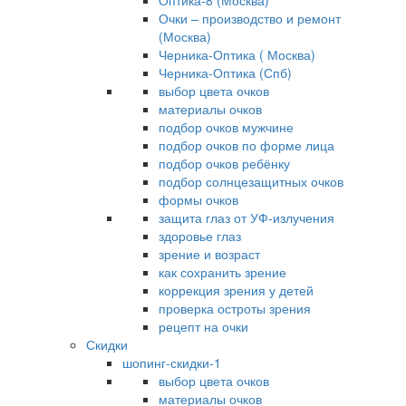
Оптика-8 (Москва)
Очки – производство и ремонт
(Москва)
Черника-Оптика ( Москва)
Черника-Оптика (Спб)
выбор цвета очков
материалы очков
подбор очков мужчине
подбор очков по форме лица
подбор очков ребёнку
подбор солнцезащитных очков
формы очков
защита глаз от УФ-излучения
здоровье глаз
зрение и возраст
как сохранить зрение
коррекция зрения у детей
проверка остроты зрения
рецепт на очки
Скидки
шопинг-скидки-1
выбор цвета очков
материалы очков