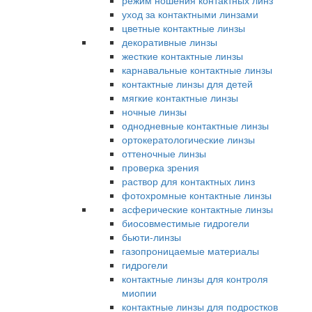
режим ношения контактных линз
уход за контактными линзами
цветные контактные линзы
декоративные линзы
жесткие контактные линзы
карнавальные контактные линзы
контактные линзы для детей
мягкие контактные линзы
ночные линзы
однодневные контактные линзы
ортокератологические линзы
оттеночные линзы
проверка зрения
раствор для контактных линз
фотохромные контактные линзы
асферические контактные линзы
биосовместимые гидрогели
бьюти-линзы
газопроницаемые материалы
гидрогели
контактные линзы для контроля
миопии
контактные линзы для подростков