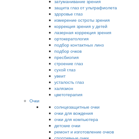
затуманивание зрения
защита глаз от ультрафиолета
здоровье глаз
измерение остроты зрения
коррекция зрения у детей
лазерная коррекция зрения
ортокератология
подбор контактных линз
подбор очков
пресбиопия
строение глаз
сухой глаз
увеит
усталость глаз
халязион
цветотерапия
Очки
солнцезащитные очки
очки для вождения
очки для компьютера
детские очки
ремонт и изготовление очков
спортивные очки