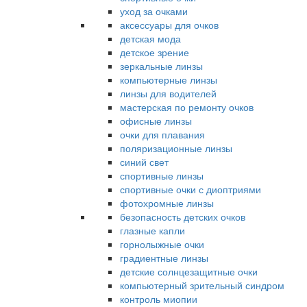
уход за очками
аксессуары для очков
детская мода
детское зрение
зеркальные линзы
компьютерные линзы
линзы для водителей
мастерская по ремонту очков
офисные линзы
очки для плавания
поляризационные линзы
синий свет
спортивные линзы
спортивные очки с диоптриями
фотохромные линзы
безопасность детских очков
глазные капли
горнолыжные очки
градиентные линзы
детские солнцезащитные очки
компьютерный зрительный синдром
контроль миопии