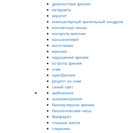
диагностика зрения
катаракта
кератит
компьютерный зрительный синдром
контактные линзы
контроль миопии
конъюнктивит
косоглазие
миопия
нарушения зрения
острота зрения
очки
пресбиопия
рецепт на очки
синий свет
амблиопия
анизометропия
бинокулярное зрение
биологические часы
блефарит
глазные капли
глаукома