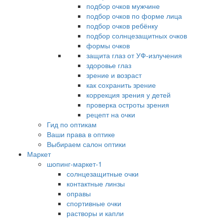
подбор очков мужчине
подбор очков по форме лица
подбор очков ребёнку
подбор солнцезащитных очков
формы очков
защита глаз от УФ-излучения
здоровье глаз
зрение и возраст
как сохранить зрение
коррекция зрения у детей
проверка остроты зрения
рецепт на очки
Гид по оптикам
Ваши права в оптике
Выбираем салон оптики
Маркет
шопинг-маркет-1
солнцезащитные очки
контактные линзы
оправы
спортивные очки
растворы и капли