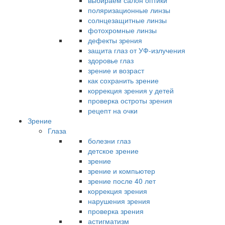
выбираем салон оптики
поляризационные линзы
солнцезащитные линзы
фотохромные линзы
дефекты зрения
защита глаз от УФ-излучения
здоровье глаз
зрение и возраст
как сохранить зрение
коррекция зрения у детей
проверка остроты зрения
рецепт на очки
Зрение
Глаза
болезни глаз
детское зрение
зрение
зрение и компьютер
зрение после 40 лет
коррекция зрения
нарушения зрения
проверка зрения
астигматизм