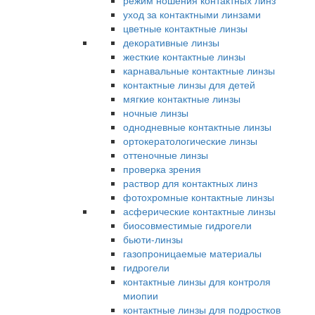
режим ношения контактных линз
уход за контактными линзами
цветные контактные линзы
декоративные линзы
жесткие контактные линзы
карнавальные контактные линзы
контактные линзы для детей
мягкие контактные линзы
ночные линзы
однодневные контактные линзы
ортокератологические линзы
оттеночные линзы
проверка зрения
раствор для контактных линз
фотохромные контактные линзы
асферические контактные линзы
биосовместимые гидрогели
бьюти-линзы
газопроницаемые материалы
гидрогели
контактные линзы для контроля
миопии
контактные линзы для подростков