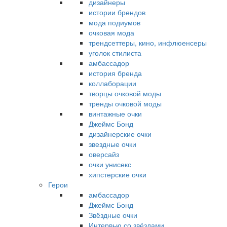
дизайнеры
истории брендов
мода подиумов
очковая мода
трендсеттеры, кино, инфлюенсеры
уголок стилиста
амбассадор
история бренда
коллаборации
творцы очковой моды
тренды очковой моды
винтажные очки
Джеймс Бонд
дизайнерские очки
звездные очки
оверсайз
очки унисекс
хипстерские очки
Герои
амбассадор
Джеймс Бонд
Звёздные очки
Интервью со звёздами