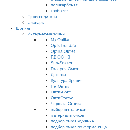
поликарбонат
трайвекс
Производители
Словарь
Шопинг
Интернет-магазины
My Optika
OpticTrend.ru
Optika Outlet
RB OCHKI
Sun-Season
Галерея Очков
Деточки
Культура Зрения
НетОптик
ОптикБокс
ОптиСтатус
Черника Оптика
выбор цвета очков
материалы очков
подбор очков мужчине
подбор очков по форме лица