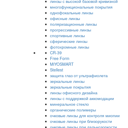
линзы с высокой базовой кривизной
многофункциональные покрытия
однофокальные линзы
офисные линзы
поляризационные линзы
прогрессивные линзы
спортивные линзы
сферические линзы
фотохромные линзы
CR-39
Free Form
MiYOSMART
Stellest
защита глаз от ультрафиолета
зеркальные линзы
зеркальные покрытия
линзы офисного дизайна
линзы с поддержкой аккомодации
минеральное стекло
органические полимеры
очковые линзы для контроля миопии
очковые линзы при близорукости
очковые линзы при дальнозоркости