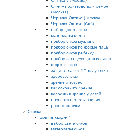
Оптика-8 (Москва)
Очки – производство и ремонт
(Москва)
Черника-Оптика ( Москва)
Черника-Оптика (Спб)
выбор цвета очков
материалы очков
подбор очков мужчине
подбор очков по форме лица
подбор очков ребёнку
подбор солнцезащитных очков
формы очков
защита глаз от УФ-излучения
здоровье глаз
зрение и возраст
как сохранить зрение
коррекция зрения у детей
проверка остроты зрения
рецепт на очки
Скидки
шопинг-скидки-1
выбор цвета очков
материалы очков