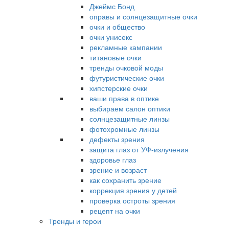
Джеймс Бонд
оправы и солнцезащитные очки
очки и общество
очки унисекс
рекламные кампании
титановые очки
тренды очковой моды
футуристические очки
хипстерские очки
ваши права в оптике
выбираем салон оптики
солнцезащитные линзы
фотохромные линзы
дефекты зрения
защита глаз от УФ-излучения
здоровье глаз
зрение и возраст
как сохранить зрение
коррекция зрения у детей
проверка остроты зрения
рецепт на очки
Тренды и герои