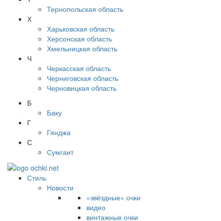
Тернопольская область
Х
Харьковская область
Херсонская область
Хмельницкая область
Ч
Черкасская область
Черниговская область
Черновицкая область
Б
Баку
Г
Гянджа
С
Сумгаит
Стиль
Новости
«звёздные» очки
видео
винтажные очки