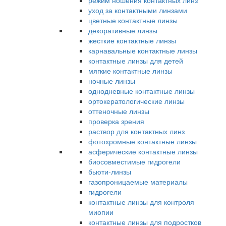
режим ношения контактных линз
уход за контактными линзами
цветные контактные линзы
декоративные линзы
жесткие контактные линзы
карнавальные контактные линзы
контактные линзы для детей
мягкие контактные линзы
ночные линзы
однодневные контактные линзы
ортокератологические линзы
оттеночные линзы
проверка зрения
раствор для контактных линз
фотохромные контактные линзы
асферические контактные линзы
биосовместимые гидрогели
бьюти-линзы
газопроницаемые материалы
гидрогели
контактные линзы для контроля
миопии
контактные линзы для подростков