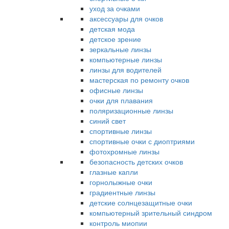
уход за очками
аксессуары для очков
детская мода
детское зрение
зеркальные линзы
компьютерные линзы
линзы для водителей
мастерская по ремонту очков
офисные линзы
очки для плавания
поляризационные линзы
синий свет
спортивные линзы
спортивные очки с диоптриями
фотохромные линзы
безопасность детских очков
глазные капли
горнолыжные очки
градиентные линзы
детские солнцезащитные очки
компьютерный зрительный синдром
контроль миопии