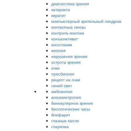
диагностика зрения
катаракта
кератит
компьютерный зрительный синдром
контактные линзы
контроль миопии
конъюнктивит
косоглазие
миопия
нарушения зрения
острота зрения
очки
пресбиопия
рецепт на очки
синий свет
амблиопия
анизометропия
бинокулярное зрение
биологические часы
блефарит
глазные капли
глаукома