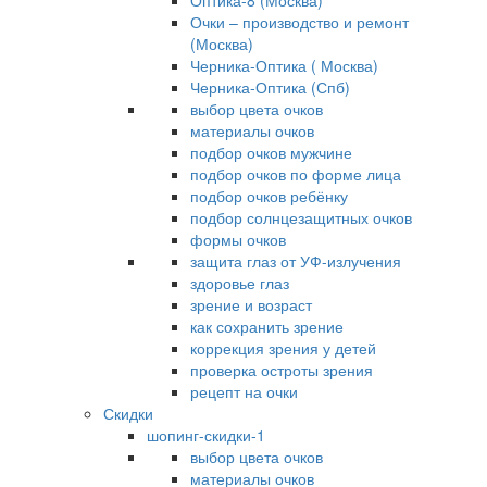
Оптика-8 (Москва)
Очки – производство и ремонт
(Москва)
Черника-Оптика ( Москва)
Черника-Оптика (Спб)
выбор цвета очков
материалы очков
подбор очков мужчине
подбор очков по форме лица
подбор очков ребёнку
подбор солнцезащитных очков
формы очков
защита глаз от УФ-излучения
здоровье глаз
зрение и возраст
как сохранить зрение
коррекция зрения у детей
проверка остроты зрения
рецепт на очки
Скидки
шопинг-скидки-1
выбор цвета очков
материалы очков