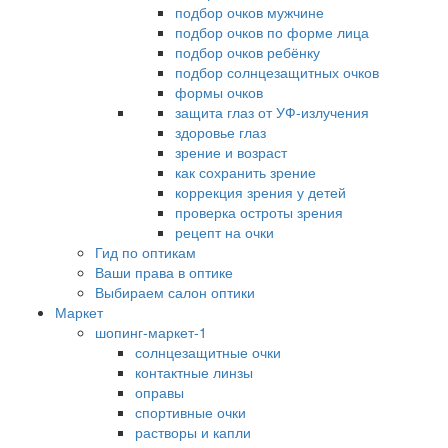
подбор очков мужчине
подбор очков по форме лица
подбор очков ребёнку
подбор солнцезащитных очков
формы очков
защита глаз от УФ-излучения
здоровье глаз
зрение и возраст
как сохранить зрение
коррекция зрения у детей
проверка остроты зрения
рецепт на очки
Гид по оптикам
Ваши права в оптике
Выбираем салон оптики
Маркет
шопинг-маркет-1
солнцезащитные очки
контактные линзы
оправы
спортивные очки
растворы и капли