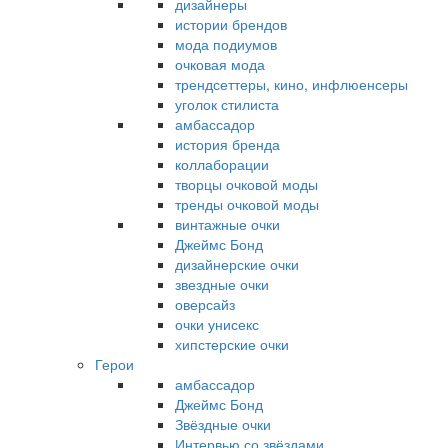
дизайнеры
истории брендов
мода подиумов
очковая мода
трендсеттеры, кино, инфлюенсеры
уголок стилиста
амбассадор
история бренда
коллаборации
творцы очковой моды
тренды очковой моды
винтажные очки
Джеймс Бонд
дизайнерские очки
звездные очки
оверсайз
очки унисекс
хипстерские очки
Герои
амбассадор
Джеймс Бонд
Звёздные очки
Интервью со звёздами