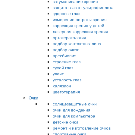
затуманивание зрения
защита глаз от ультрафиолета
здоровье глаз
измерение остроты зрения
коррекция зрения у детей
лазерная коррекция зрения
ортокератология
подбор контактных линз
подбор очков
пресбиопия
строение глаз
сухой глаз
увеит
усталость глаз
халязион
цветотерапия
Очки
солнцезащитные очки
очки для вождения
очки для компьютера
детские очки
ремонт и изготовление очков
спортивные очки