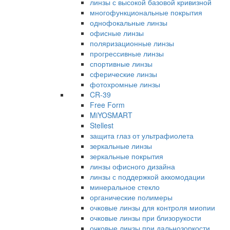
линзы с высокой базовой кривизной
многофункциональные покрытия
однофокальные линзы
офисные линзы
поляризационные линзы
прогрессивные линзы
спортивные линзы
сферические линзы
фотохромные линзы
CR-39
Free Form
MiYOSMART
Stellest
защита глаз от ультрафиолета
зеркальные линзы
зеркальные покрытия
линзы офисного дизайна
линзы с поддержкой аккомодации
минеральное стекло
органические полимеры
очковые линзы для контроля миопии
очковые линзы при близорукости
очковые линзы при дальнозоркости