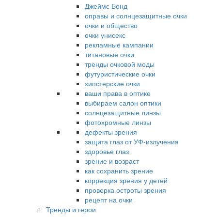
Джеймс Бонд
оправы и солнцезащитные очки
очки и общество
очки унисекс
рекламные кампании
титановые очки
тренды очковой моды
футуристические очки
хипстерские очки
ваши права в оптике
выбираем салон оптики
солнцезащитные линзы
фотохромные линзы
дефекты зрения
защита глаз от УФ-излучения
здоровье глаз
зрение и возраст
как сохранить зрение
коррекция зрения у детей
проверка остроты зрения
рецепт на очки
Тренды и герои