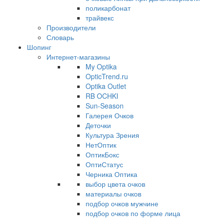
поликарбонат
трайвекс
Производители
Словарь
Шопинг
Интернет-магазины
My Optika
OpticTrend.ru
Optika Outlet
RB OCHKI
Sun-Season
Галерея Очков
Деточки
Культура Зрения
НетОптик
ОптикБокс
ОптиСтатус
Черника Оптика
выбор цвета очков
материалы очков
подбор очков мужчине
подбор очков по форме лица