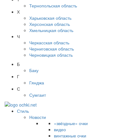
Тернопольская область
Х
Харьковская область
Херсонская область
Хмельницкая область
Ч
Черкасская область
Черниговская область
Черновицкая область
Б
Баку
Г
Гянджа
С
Сумгаит
Стиль
Новости
«звёздные» очки
видео
винтажные очки