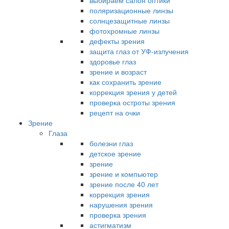
выбираем салон оптики
поляризационные линзы
солнцезащитные линзы
фотохромные линзы
дефекты зрения
защита глаз от УФ-излучения
здоровье глаз
зрение и возраст
как сохранить зрение
коррекция зрения у детей
проверка остроты зрения
рецепт на очки
Зрение
Глаза
болезни глаз
детское зрение
зрение
зрение и компьютер
зрение после 40 лет
коррекция зрения
нарушения зрения
проверка зрения
астигматизм