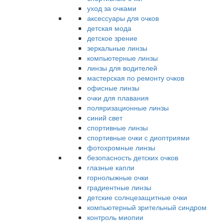
уход за очками
аксессуары для очков
детская мода
детское зрение
зеркальные линзы
компьютерные линзы
линзы для водителей
мастерская по ремонту очков
офисные линзы
очки для плавания
поляризационные линзы
синий свет
спортивные линзы
спортивные очки с диоптриями
фотохромные линзы
безопасность детских очков
глазные капли
горнолыжные очки
градиентные линзы
детские солнцезащитные очки
компьютерный зрительный синдром
контроль миопии