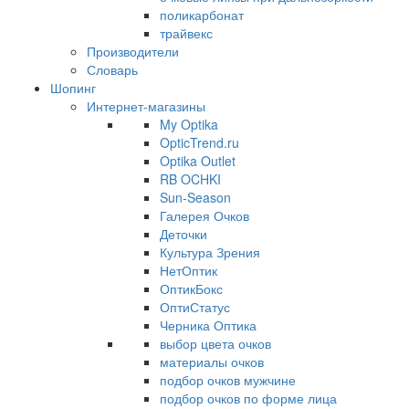
поликарбонат
трайвекс
Производители
Словарь
Шопинг
Интернет-магазины
My Optika
OpticTrend.ru
Optika Outlet
RB OCHKI
Sun-Season
Галерея Очков
Деточки
Культура Зрения
НетОптик
ОптикБокс
ОптиСтатус
Черника Оптика
выбор цвета очков
материалы очков
подбор очков мужчине
подбор очков по форме лица