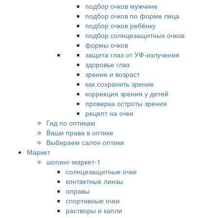
подбор очков мужчине
подбор очков по форме лица
подбор очков ребёнку
подбор солнцезащитных очков
формы очков
защита глаз от УФ-излучения
здоровье глаз
зрение и возраст
как сохранить зрение
коррекция зрения у детей
проверка остроты зрения
рецепт на очки
Гид по оптикам
Ваши права в оптике
Выбираем салон оптики
Маркет
шопинг-маркет-1
солнцезащитные очки
контактные линзы
оправы
спортивные очки
растворы и капли