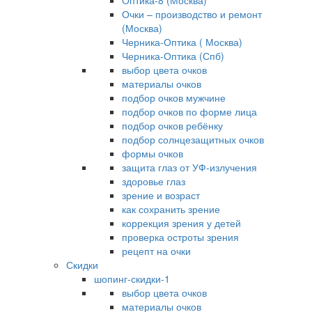
Оптика-8 (Москва)
Очки – производство и ремонт
(Москва)
Черника-Оптика ( Москва)
Черника-Оптика (Спб)
выбор цвета очков
материалы очков
подбор очков мужчине
подбор очков по форме лица
подбор очков ребёнку
подбор солнцезащитных очков
формы очков
защита глаз от УФ-излучения
здоровье глаз
зрение и возраст
как сохранить зрение
коррекция зрения у детей
проверка остроты зрения
рецепт на очки
Скидки
шопинг-скидки-1
выбор цвета очков
материалы очков