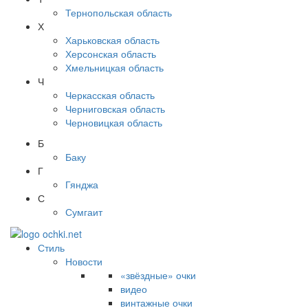
Тернопольская область
Х
Харьковская область
Херсонская область
Хмельницкая область
Ч
Черкасская область
Черниговская область
Черновицкая область
Б
Баку
Г
Гянджа
С
Сумгаит
Стиль
Новости
«звёздные» очки
видео
винтажные очки