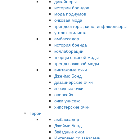
дизайнеры
истории брендов
мода подиумов
очковая мода
трендсеттеры, кино, инфлюенсеры
уголок стилиста
амбассадор
история бренда
коллаборации
творцы очковой моды
тренды очковой моды
винтажные очки
Джеймс Бонд
дизайнерские очки
звездные очки
оверсайз
очки унисекс
хипстерские очки
Герои
амбассадор
Джеймс Бонд
Звёздные очки
Интервью со звёздами