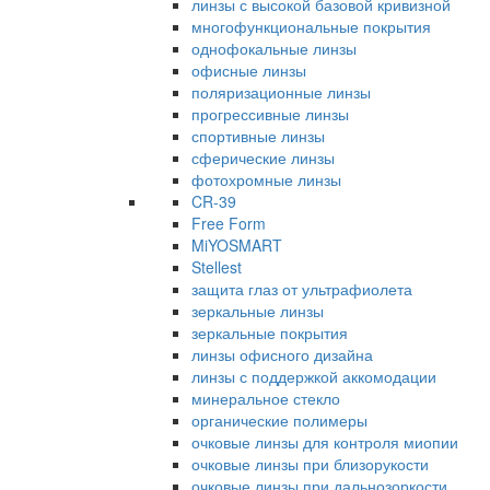
линзы с высокой базовой кривизной
многофункциональные покрытия
однофокальные линзы
офисные линзы
поляризационные линзы
прогрессивные линзы
спортивные линзы
сферические линзы
фотохромные линзы
CR-39
Free Form
MiYOSMART
Stellest
защита глаз от ультрафиолета
зеркальные линзы
зеркальные покрытия
линзы офисного дизайна
линзы с поддержкой аккомодации
минеральное стекло
органические полимеры
очковые линзы для контроля миопии
очковые линзы при близорукости
очковые линзы при дальнозоркости