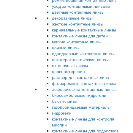
режим ношения контактных линз
уход за контактными линзами
цветные контактные линзы
декоративные линзы
жесткие контактные линзы
карнавальные контактные линзы
контактные линзы для детей
мягкие контактные линзы
ночные линзы
однодневные контактные линзы
ортокератологические линзы
оттеночные линзы
проверка зрения
раствор для контактных линз
фотохромные контактные линзы
асферические контактные линзы
биосовместимые гидрогели
бьюти-линзы
газопроницаемые материалы
гидрогели
контактные линзы для контроля
миопии
контактные линзы для подростков