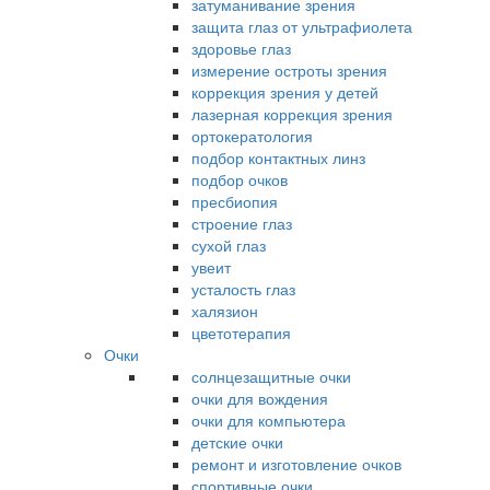
затуманивание зрения
защита глаз от ультрафиолета
здоровье глаз
измерение остроты зрения
коррекция зрения у детей
лазерная коррекция зрения
ортокератология
подбор контактных линз
подбор очков
пресбиопия
строение глаз
сухой глаз
увеит
усталость глаз
халязион
цветотерапия
Очки
солнцезащитные очки
очки для вождения
очки для компьютера
детские очки
ремонт и изготовление очков
спортивные очки