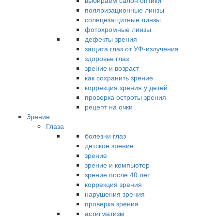
выбираем салон оптики
поляризационные линзы
солнцезащитные линзы
фотохромные линзы
дефекты зрения
защита глаз от УФ-излучения
здоровье глаз
зрение и возраст
как сохранить зрение
коррекция зрения у детей
проверка остроты зрения
рецепт на очки
Зрение
Глаза
болезни глаз
детское зрение
зрение
зрение и компьютер
зрение после 40 лет
коррекция зрения
нарушения зрения
проверка зрения
астигматизм