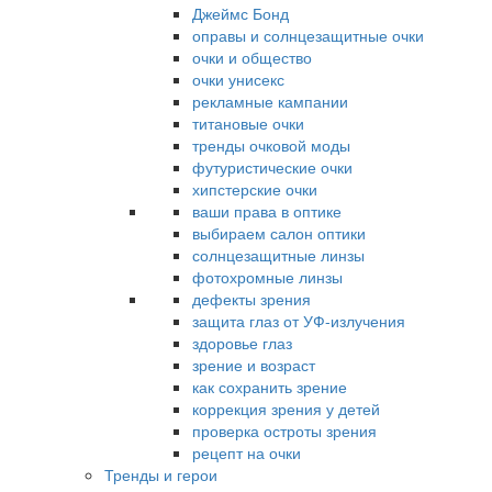
Джеймс Бонд
оправы и солнцезащитные очки
очки и общество
очки унисекс
рекламные кампании
титановые очки
тренды очковой моды
футуристические очки
хипстерские очки
ваши права в оптике
выбираем салон оптики
солнцезащитные линзы
фотохромные линзы
дефекты зрения
защита глаз от УФ-излучения
здоровье глаз
зрение и возраст
как сохранить зрение
коррекция зрения у детей
проверка остроты зрения
рецепт на очки
Тренды и герои