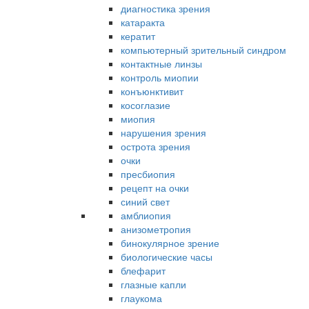
диагностика зрения
катаракта
кератит
компьютерный зрительный синдром
контактные линзы
контроль миопии
конъюнктивит
косоглазие
миопия
нарушения зрения
острота зрения
очки
пресбиопия
рецепт на очки
синий свет
амблиопия
анизометропия
бинокулярное зрение
биологические часы
блефарит
глазные капли
глаукома