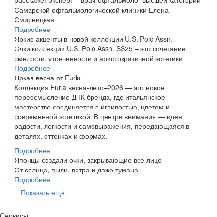
расскажет эксперт – врач-офтальмолог высшей категории
Самарской офтальмологической клиники Елена
Смирницкая
Подробнее
Яркие акценты в новой коллекции U.S. Polo Assn.
Очки коллекции U.S. Polo Assn. SS25 – это сочетание
смелости, утонченности и аристократичной эстетики
Подробнее
Яркая весна от Furla
Коллекция Furla весна-лето–2026 — это новое
переосмысление ДНК бренда, где итальянское
мастерство со­­еди­ня­ется с игривостью, цветом и
современной эстетикой. В центре внимания — идея
радости, легкости и самовыражения, передающаяся в
деталях, оттенках и формах.
Подробнее
Японцы создали очки, закрывающие все лицо
От солнца, пыли, ветра и даже тумана
Подробнее
Показать ещё
Сервисы