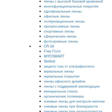
линзы с высокой базовой кривизной
многофункциональные покрытия
однофокальные линзы
офисные линзы
поляризационные линзы
прогрессивные линзы
спортивные линзы
сферические линзы
фотохромные линзы
CR-39
Free Form
MiYOSMART
Stellest
защита глаз от ультрафиолета
зеркальные линзы
зеркальные покрытия
линзы офисного дизайна
линзы с поддержкой аккомодации
минеральное стекло
органические полимеры
очковые линзы для контроля миопии
очковые линзы при близорукости
очковые линзы при дальнозоркости