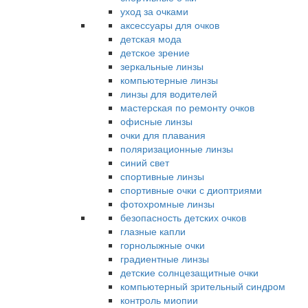
уход за очками
аксессуары для очков
детская мода
детское зрение
зеркальные линзы
компьютерные линзы
линзы для водителей
мастерская по ремонту очков
офисные линзы
очки для плавания
поляризационные линзы
синий свет
спортивные линзы
спортивные очки с диоптриями
фотохромные линзы
безопасность детских очков
глазные капли
горнолыжные очки
градиентные линзы
детские солнцезащитные очки
компьютерный зрительный синдром
контроль миопии