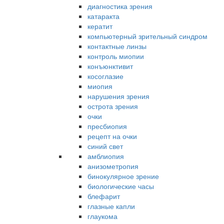
диагностика зрения
катаракта
кератит
компьютерный зрительный синдром
контактные линзы
контроль миопии
конъюнктивит
косоглазие
миопия
нарушения зрения
острота зрения
очки
пресбиопия
рецепт на очки
синий свет
амблиопия
анизометропия
бинокулярное зрение
биологические часы
блефарит
глазные капли
глаукома