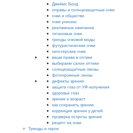
Джеймс Бонд
оправы и солнцезащитные очки
очки и общество
очки унисекс
рекламные кампании
титановые очки
тренды очковой моды
футуристические очки
хипстерские очки
ваши права в оптике
выбираем салон оптики
солнцезащитные линзы
фотохромные линзы
дефекты зрения
защита глаз от УФ-излучения
здоровье глаз
зрение и возраст
как сохранить зрение
коррекция зрения у детей
проверка остроты зрения
рецепт на очки
Тренды и герои