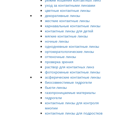
режим ношения контактных линз
уход за контактными линзами
цветные контактные линзы
декоративные линзы
жесткие контактные линзы
карнавальные контактные линзы
контактные линзы для детей
мягкие контактные линзы
ночные линзы
однодневные контактные линзы
ортокератологические линзы
оттеночные линзы
проверка зрения
раствор для контактных линз
фотохромные контактные линзы
асферические контактные линзы
биосовместимые гидрогели
бьюти-линзы
газопроницаемые материалы
гидрогели
контактные линзы для контроля
миопии
контактные линзы для подростков