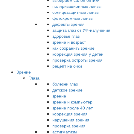
выбираем салон оптики
поляризационные линзы
солнцезащитные линзы
фотохромные линзы
дефекты зрения
защита глаз от УФ-излучения
здоровье глаз
зрение и возраст
как сохранить зрение
коррекция зрения у детей
проверка остроты зрения
рецепт на очки
Зрение
Глаза
болезни глаз
детское зрение
зрение
зрение и компьютер
зрение после 40 лет
коррекция зрения
нарушения зрения
проверка зрения
астигматизм