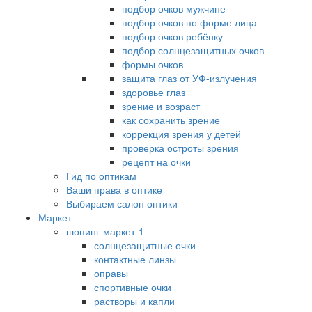
подбор очков мужчине
подбор очков по форме лица
подбор очков ребёнку
подбор солнцезащитных очков
формы очков
защита глаз от УФ-излучения
здоровье глаз
зрение и возраст
как сохранить зрение
коррекция зрения у детей
проверка остроты зрения
рецепт на очки
Гид по оптикам
Ваши права в оптике
Выбираем салон оптики
Маркет
шопинг-маркет-1
солнцезащитные очки
контактные линзы
оправы
спортивные очки
растворы и капли