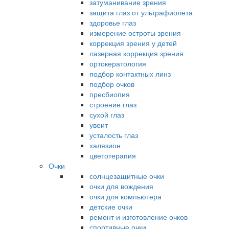
затуманивание зрения
защита глаз от ультрафиолета
здоровье глаз
измерение остроты зрения
коррекция зрения у детей
лазерная коррекция зрения
ортокератология
подбор контактных линз
подбор очков
пресбиопия
строение глаз
сухой глаз
увеит
усталость глаз
халязион
цветотерапия
Очки
солнцезащитные очки
очки для вождения
очки для компьютера
детские очки
ремонт и изготовление очков
спортивные очки