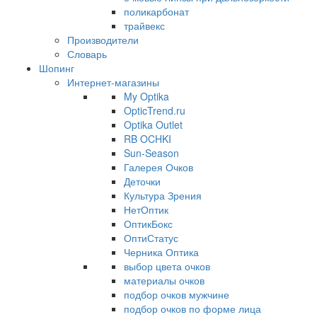
поликарбонат
трайвекс
Производители
Словарь
Шопинг
Интернет-магазины
My Optika
OpticTrend.ru
Optika Outlet
RB OCHKI
Sun-Season
Галерея Очков
Деточки
Культура Зрения
НетОптик
ОптикБокс
ОптиСтатус
Черника Оптика
выбор цвета очков
материалы очков
подбор очков мужчине
подбор очков по форме лица