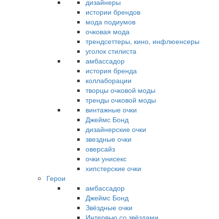
дизайнеры
истории брендов
мода подиумов
очковая мода
трендсеттеры, кино, инфлюенсеры
уголок стилиста
амбассадор
история бренда
коллаборации
творцы очковой моды
тренды очковой моды
винтажные очки
Джеймс Бонд
дизайнерские очки
звездные очки
оверсайз
очки унисекс
хипстерские очки
Герои
амбассадор
Джеймс Бонд
Звёздные очки
Интервью со звёздами