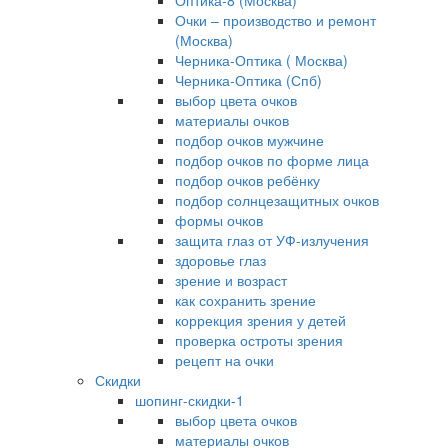
Оптика-8 (Москва)
Очки – производство и ремонт
(Москва)
Черника-Оптика ( Москва)
Черника-Оптика (Спб)
выбор цвета очков
материалы очков
подбор очков мужчине
подбор очков по форме лица
подбор очков ребёнку
подбор солнцезащитных очков
формы очков
защита глаз от УФ-излучения
здоровье глаз
зрение и возраст
как сохранить зрение
коррекция зрения у детей
проверка остроты зрения
рецепт на очки
Скидки
шопинг-скидки-1
выбор цвета очков
материалы очков