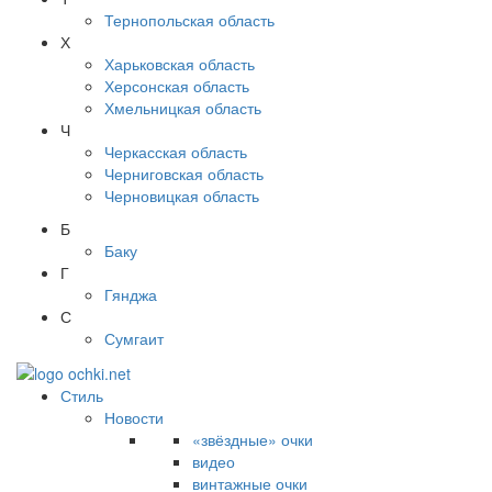
Тернопольская область
Х
Харьковская область
Херсонская область
Хмельницкая область
Ч
Черкасская область
Черниговская область
Черновицкая область
Б
Баку
Г
Гянджа
С
Сумгаит
Стиль
Новости
«звёздные» очки
видео
винтажные очки