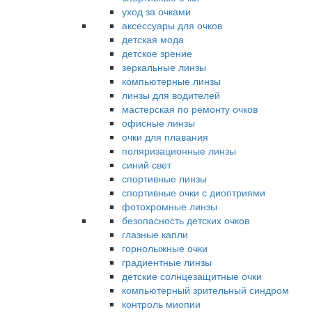
уход за очками
аксессуары для очков
детская мода
детское зрение
зеркальные линзы
компьютерные линзы
линзы для водителей
мастерская по ремонту очков
офисные линзы
очки для плавания
поляризационные линзы
синий свет
спортивные линзы
спортивные очки с диоптриями
фотохромные линзы
безопасность детских очков
глазные капли
горнолыжные очки
градиентные линзы
детские солнцезащитные очки
компьютерный зрительный синдром
контроль миопии