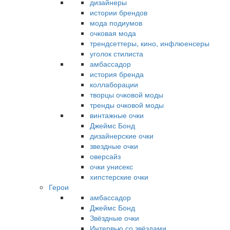
дизайнеры
истории брендов
мода подиумов
очковая мода
трендсеттеры, кино, инфлюенсеры
уголок стилиста
амбассадор
история бренда
коллаборации
творцы очковой моды
тренды очковой моды
винтажные очки
Джеймс Бонд
дизайнерские очки
звездные очки
оверсайз
очки унисекс
хипстерские очки
Герои
амбассадор
Джеймс Бонд
Звёздные очки
Интервью со звёздами