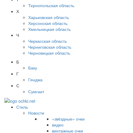
Тернопольская область
Х
Харьковская область
Херсонская область
Хмельницкая область
Ч
Черкасская область
Черниговская область
Черновицкая область
Б
Баку
Г
Гянджа
С
Сумгаит
Стиль
Новости
«звёздные» очки
видео
винтажные очки