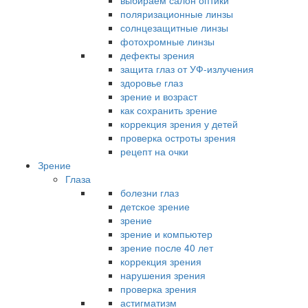
выбираем салон оптики
поляризационные линзы
солнцезащитные линзы
фотохромные линзы
дефекты зрения
защита глаз от УФ-излучения
здоровье глаз
зрение и возраст
как сохранить зрение
коррекция зрения у детей
проверка остроты зрения
рецепт на очки
Зрение
Глаза
болезни глаз
детское зрение
зрение
зрение и компьютер
зрение после 40 лет
коррекция зрения
нарушения зрения
проверка зрения
астигматизм