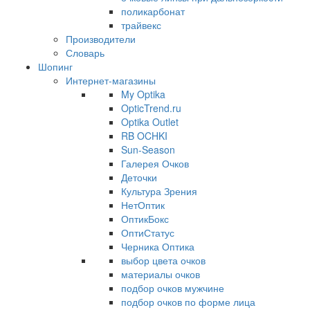
поликарбонат
трайвекс
Производители
Словарь
Шопинг
Интернет-магазины
My Optika
OpticTrend.ru
Optika Outlet
RB OCHKI
Sun-Season
Галерея Очков
Деточки
Культура Зрения
НетОптик
ОптикБокс
ОптиСтатус
Черника Оптика
выбор цвета очков
материалы очков
подбор очков мужчине
подбор очков по форме лица