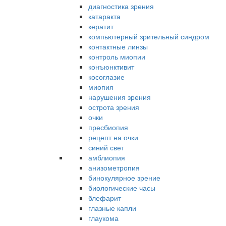
диагностика зрения
катаракта
кератит
компьютерный зрительный синдром
контактные линзы
контроль миопии
конъюнктивит
косоглазие
миопия
нарушения зрения
острота зрения
очки
пресбиопия
рецепт на очки
синий свет
амблиопия
анизометропия
бинокулярное зрение
биологические часы
блефарит
глазные капли
глаукома