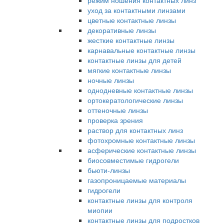
режим ношения контактных линз
уход за контактными линзами
цветные контактные линзы
декоративные линзы
жесткие контактные линзы
карнавальные контактные линзы
контактные линзы для детей
мягкие контактные линзы
ночные линзы
однодневные контактные линзы
ортокератологические линзы
оттеночные линзы
проверка зрения
раствор для контактных линз
фотохромные контактные линзы
асферические контактные линзы
биосовместимые гидрогели
бьюти-линзы
газопроницаемые материалы
гидрогели
контактные линзы для контроля
миопии
контактные линзы для подростков