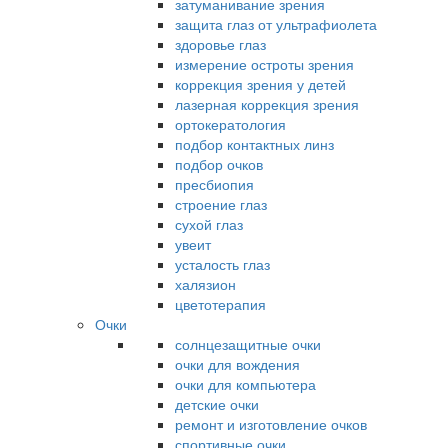
затуманивание зрения
защита глаз от ультрафиолета
здоровье глаз
измерение остроты зрения
коррекция зрения у детей
лазерная коррекция зрения
ортокератология
подбор контактных линз
подбор очков
пресбиопия
строение глаз
сухой глаз
увеит
усталость глаз
халязион
цветотерапия
Очки
солнцезащитные очки
очки для вождения
очки для компьютера
детские очки
ремонт и изготовление очков
спортивные очки