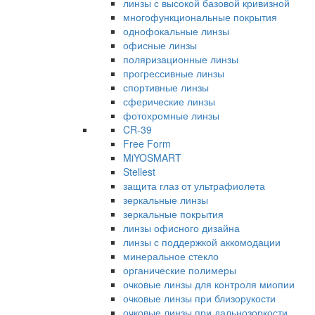
линзы с высокой базовой кривизной
многофункциональные покрытия
однофокальные линзы
офисные линзы
поляризационные линзы
прогрессивные линзы
спортивные линзы
сферические линзы
фотохромные линзы
CR-39
Free Form
MiYOSMART
Stellest
защита глаз от ультрафиолета
зеркальные линзы
зеркальные покрытия
линзы офисного дизайна
линзы с поддержкой аккомодации
минеральное стекло
органические полимеры
очковые линзы для контроля миопии
очковые линзы при близорукости
очковые линзы при дальнозоркости