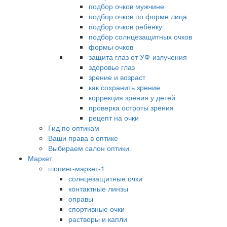
подбор очков мужчине
подбор очков по форме лица
подбор очков ребёнку
подбор солнцезащитных очков
формы очков
защита глаз от УФ-излучения
здоровье глаз
зрение и возраст
как сохранить зрение
коррекция зрения у детей
проверка остроты зрения
рецепт на очки
Гид по оптикам
Ваши права в оптике
Выбираем салон оптики
Маркет
шопинг-маркет-1
солнцезащитные очки
контактные линзы
оправы
спортивные очки
растворы и капли