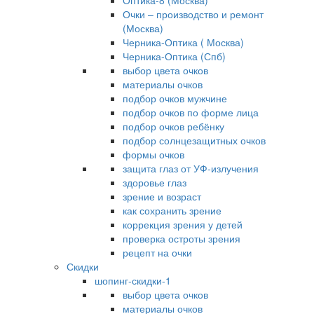
Оптика-8 (Москва)
Очки – производство и ремонт
(Москва)
Черника-Оптика ( Москва)
Черника-Оптика (Спб)
выбор цвета очков
материалы очков
подбор очков мужчине
подбор очков по форме лица
подбор очков ребёнку
подбор солнцезащитных очков
формы очков
защита глаз от УФ-излучения
здоровье глаз
зрение и возраст
как сохранить зрение
коррекция зрения у детей
проверка остроты зрения
рецепт на очки
Скидки
шопинг-скидки-1
выбор цвета очков
материалы очков