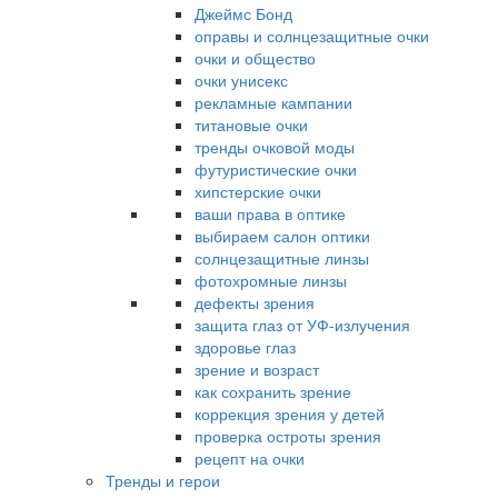
Джеймс Бонд
оправы и солнцезащитные очки
очки и общество
очки унисекс
рекламные кампании
титановые очки
тренды очковой моды
футуристические очки
хипстерские очки
ваши права в оптике
выбираем салон оптики
солнцезащитные линзы
фотохромные линзы
дефекты зрения
защита глаз от УФ-излучения
здоровье глаз
зрение и возраст
как сохранить зрение
коррекция зрения у детей
проверка остроты зрения
рецепт на очки
Тренды и герои