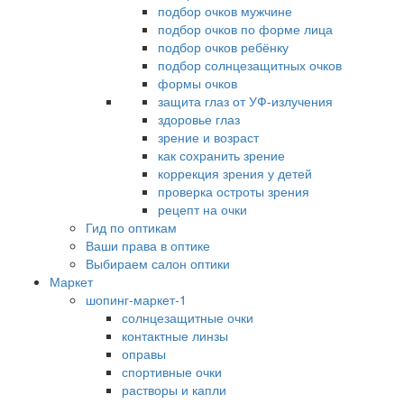
подбор очков мужчине
подбор очков по форме лица
подбор очков ребёнку
подбор солнцезащитных очков
формы очков
защита глаз от УФ-излучения
здоровье глаз
зрение и возраст
как сохранить зрение
коррекция зрения у детей
проверка остроты зрения
рецепт на очки
Гид по оптикам
Ваши права в оптике
Выбираем салон оптики
Маркет
шопинг-маркет-1
солнцезащитные очки
контактные линзы
оправы
спортивные очки
растворы и капли