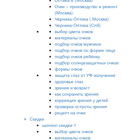
Оптика-8 (Москва)
Очки – производство и ремонт
(Москва)
Черника-Оптика ( Москва)
Черника-Оптика (Спб)
выбор цвета очков
материалы очков
подбор очков мужчине
подбор очков по форме лица
подбор очков ребёнку
подбор солнцезащитных очков
формы очков
защита глаз от УФ-излучения
здоровье глаз
зрение и возраст
как сохранить зрение
коррекция зрения у детей
проверка остроты зрения
рецепт на очки
Скидки
шопинг-скидки-1
выбор цвета очков
материалы очков