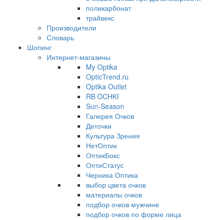
поликарбонат
трайвекс
Производители
Словарь
Шопинг
Интернет-магазины
My Optika
OpticTrend.ru
Optika Outlet
RB OCHKI
Sun-Season
Галерея Очков
Деточки
Культура Зрения
НетОптик
ОптикБокс
ОптиСтатус
Черника Оптика
выбор цвета очков
материалы очков
подбор очков мужчине
подбор очков по форме лица