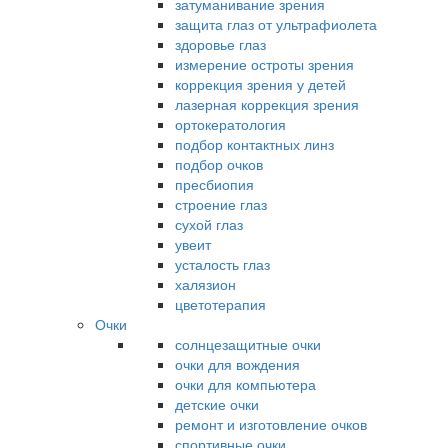
затуманивание зрения
защита глаз от ультрафиолета
здоровье глаз
измерение остроты зрения
коррекция зрения у детей
лазерная коррекция зрения
ортокератология
подбор контактных линз
подбор очков
пресбиопия
строение глаз
сухой глаз
увеит
усталость глаз
халязион
цветотерапия
Очки
солнцезащитные очки
очки для вождения
очки для компьютера
детские очки
ремонт и изготовление очков
спортивные очки