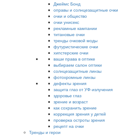
Джеймс Бонд
оправы и солнцезащитные очки
очки и общество
очки унисекс
рекламные кампании
титановые очки
тренды очковой моды
футуристические очки
хипстерские очки
ваши права в оптике
выбираем салон оптики
солнцезащитные линзы
фотохромные линзы
дефекты зрения
защита глаз от УФ-излучения
здоровье глаз
зрение и возраст
как сохранить зрение
коррекция зрения у детей
проверка остроты зрения
рецепт на очки
Тренды и герои