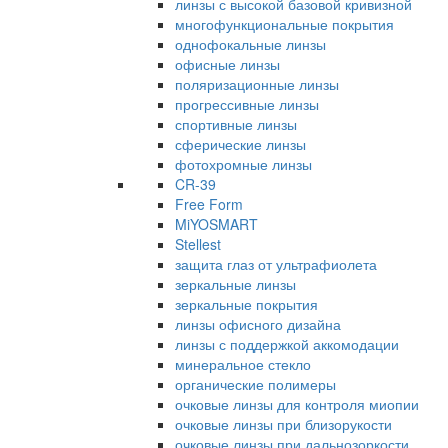
линзы с высокой базовой кривизной
многофункциональные покрытия
однофокальные линзы
офисные линзы
поляризационные линзы
прогрессивные линзы
спортивные линзы
сферические линзы
фотохромные линзы
CR-39
Free Form
MiYOSMART
Stellest
защита глаз от ультрафиолета
зеркальные линзы
зеркальные покрытия
линзы офисного дизайна
линзы с поддержкой аккомодации
минеральное стекло
органические полимеры
очковые линзы для контроля миопии
очковые линзы при близорукости
очковые линзы при дальнозоркости