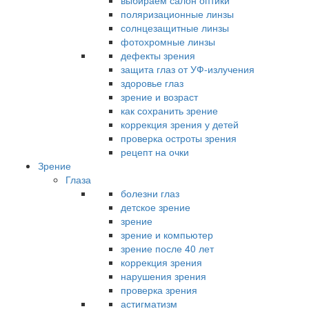
выбираем салон оптики
поляризационные линзы
солнцезащитные линзы
фотохромные линзы
дефекты зрения
защита глаз от УФ-излучения
здоровье глаз
зрение и возраст
как сохранить зрение
коррекция зрения у детей
проверка остроты зрения
рецепт на очки
Зрение
Глаза
болезни глаз
детское зрение
зрение
зрение и компьютер
зрение после 40 лет
коррекция зрения
нарушения зрения
проверка зрения
астигматизм