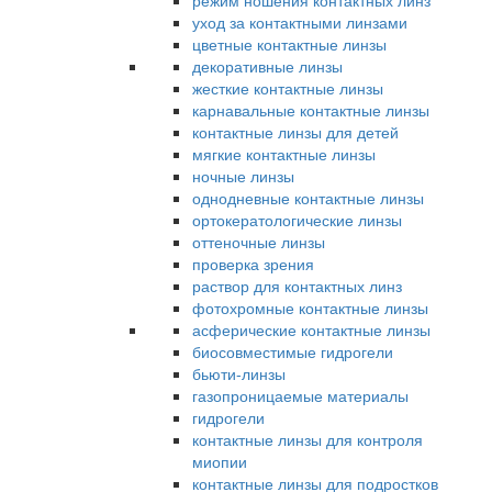
режим ношения контактных линз
уход за контактными линзами
цветные контактные линзы
декоративные линзы
жесткие контактные линзы
карнавальные контактные линзы
контактные линзы для детей
мягкие контактные линзы
ночные линзы
однодневные контактные линзы
ортокератологические линзы
оттеночные линзы
проверка зрения
раствор для контактных линз
фотохромные контактные линзы
асферические контактные линзы
биосовместимые гидрогели
бьюти-линзы
газопроницаемые материалы
гидрогели
контактные линзы для контроля
миопии
контактные линзы для подростков