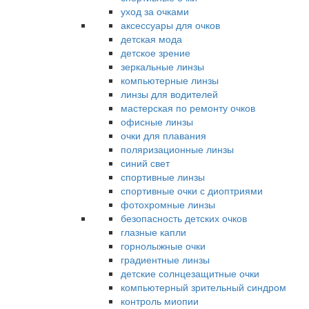
уход за очками
аксессуары для очков
детская мода
детское зрение
зеркальные линзы
компьютерные линзы
линзы для водителей
мастерская по ремонту очков
офисные линзы
очки для плавания
поляризационные линзы
синий свет
спортивные линзы
спортивные очки с диоптриями
фотохромные линзы
безопасность детских очков
глазные капли
горнолыжные очки
градиентные линзы
детские солнцезащитные очки
компьютерный зрительный синдром
контроль миопии