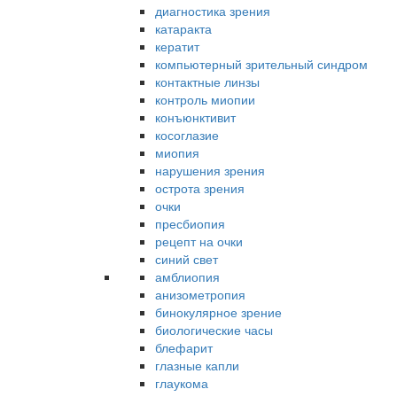
диагностика зрения
катаракта
кератит
компьютерный зрительный синдром
контактные линзы
контроль миопии
конъюнктивит
косоглазие
миопия
нарушения зрения
острота зрения
очки
пресбиопия
рецепт на очки
синий свет
амблиопия
анизометропия
бинокулярное зрение
биологические часы
блефарит
глазные капли
глаукома