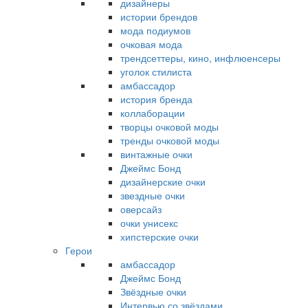
дизайнеры
истории брендов
мода подиумов
очковая мода
трендсеттеры, кино, инфлюенсеры
уголок стилиста
амбассадор
история бренда
коллаборации
творцы очковой моды
тренды очковой моды
винтажные очки
Джеймс Бонд
дизайнерские очки
звездные очки
оверсайз
очки унисекс
хипстерские очки
Герои
амбассадор
Джеймс Бонд
Звёздные очки
Интервью со звёздами