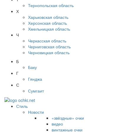
Тернопольская область
Х
Харьковская область
Херсонская область
Хмельницкая область
Ч
Черкасская область
Черниговская область
Черновицкая область
Б
Баку
Г
Гянджа
С
Сумгаит
Стиль
Новости
«звёздные» очки
видео
винтажные очки