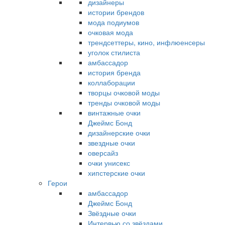
дизайнеры
истории брендов
мода подиумов
очковая мода
трендсеттеры, кино, инфлюенсеры
уголок стилиста
амбассадор
история бренда
коллаборации
творцы очковой моды
тренды очковой моды
винтажные очки
Джеймс Бонд
дизайнерские очки
звездные очки
оверсайз
очки унисекс
хипстерские очки
Герои
амбассадор
Джеймс Бонд
Звёздные очки
Интервью со звёздами