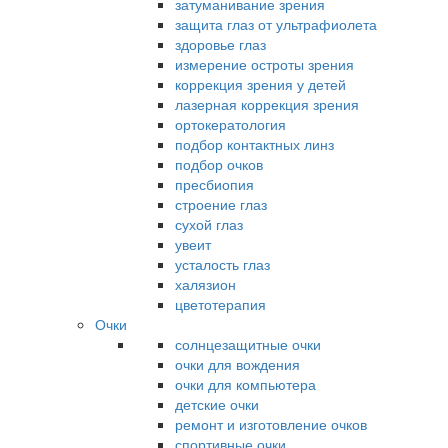
затуманивание зрения
защита глаз от ультрафиолета
здоровье глаз
измерение остроты зрения
коррекция зрения у детей
лазерная коррекция зрения
ортокератология
подбор контактных линз
подбор очков
пресбиопия
строение глаз
сухой глаз
увеит
усталость глаз
халязион
цветотерапия
Очки
солнцезащитные очки
очки для вождения
очки для компьютера
детские очки
ремонт и изготовление очков
спортивные очки