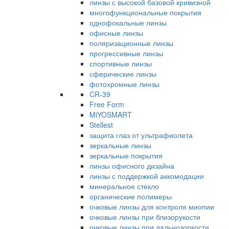
линзы с высокой базовой кривизной
многофункциональные покрытия
однофокальные линзы
офисные линзы
поляризационные линзы
прогрессивные линзы
спортивные линзы
сферические линзы
фотохромные линзы
CR-39
Free Form
MiYOSMART
Stellest
защита глаз от ультрафиолета
зеркальные линзы
зеркальные покрытия
линзы офисного дизайна
линзы с поддержкой аккомодации
минеральное стекло
органические полимеры
очковые линзы для контроля миопии
очковые линзы при близорукости
очковые линзы при дальнозоркости