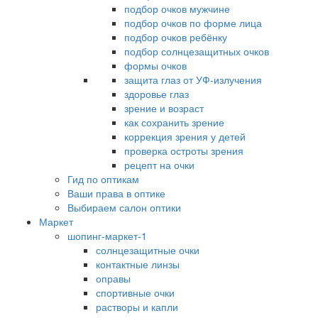
подбор очков мужчине
подбор очков по форме лица
подбор очков ребёнку
подбор солнцезащитных очков
формы очков
защита глаз от УФ-излучения
здоровье глаз
зрение и возраст
как сохранить зрение
коррекция зрения у детей
проверка остроты зрения
рецепт на очки
Гид по оптикам
Ваши права в оптике
Выбираем салон оптики
Маркет
шопинг-маркет-1
солнцезащитные очки
контактные линзы
оправы
спортивные очки
растворы и капли