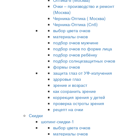
Оптика-8 (Москва)
Очки – производство и ремонт
(Москва)
Черника-Оптика ( Москва)
Черника-Оптика (Спб)
выбор цвета очков
материалы очков
подбор очков мужчине
подбор очков по форме лица
подбор очков ребёнку
подбор солнцезащитных очков
формы очков
защита глаз от УФ-излучения
здоровье глаз
зрение и возраст
как сохранить зрение
коррекция зрения у детей
проверка остроты зрения
рецепт на очки
Скидки
шопинг-скидки-1
выбор цвета очков
материалы очков