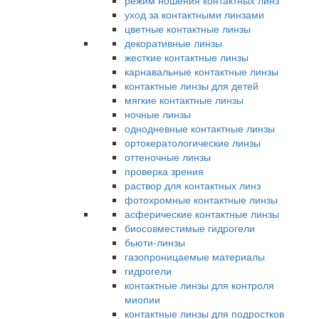
режим ношения контактных линз
уход за контактными линзами
цветные контактные линзы
декоративные линзы
жесткие контактные линзы
карнавальные контактные линзы
контактные линзы для детей
мягкие контактные линзы
ночные линзы
однодневные контактные линзы
ортокератологические линзы
оттеночные линзы
проверка зрения
раствор для контактных линз
фотохромные контактные линзы
асферические контактные линзы
биосовместимые гидрогели
бьюти-линзы
газопроницаемые материалы
гидрогели
контактные линзы для контроля
миопии
контактные линзы для подростков