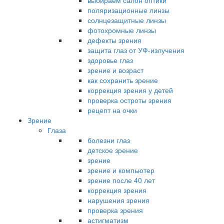
выбираем салон оптики
поляризационные линзы
солнцезащитные линзы
фотохромные линзы
дефекты зрения
защита глаз от УФ-излучения
здоровье глаз
зрение и возраст
как сохранить зрение
коррекция зрения у детей
проверка остроты зрения
рецепт на очки
Зрение
Глаза
болезни глаз
детское зрение
зрение
зрение и компьютер
зрение после 40 лет
коррекция зрения
нарушения зрения
проверка зрения
астигматизм