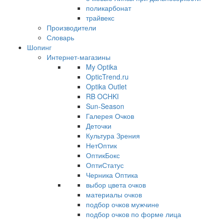
поликарбонат
трайвекс
Производители
Словарь
Шопинг
Интернет-магазины
My Optika
OpticTrend.ru
Optika Outlet
RB OCHKI
Sun-Season
Галерея Очков
Деточки
Культура Зрения
НетОптик
ОптикБокс
ОптиСтатус
Черника Оптика
выбор цвета очков
материалы очков
подбор очков мужчине
подбор очков по форме лица