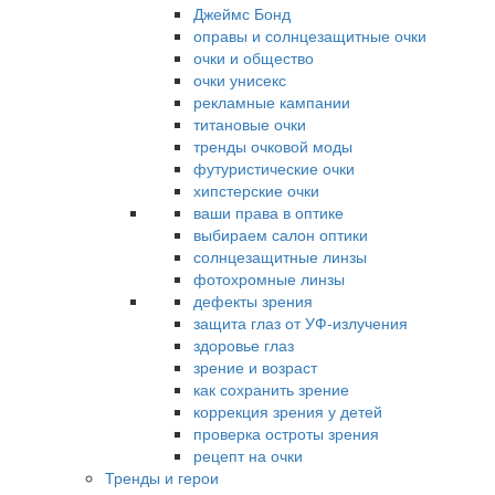
Джеймс Бонд
оправы и солнцезащитные очки
очки и общество
очки унисекс
рекламные кампании
титановые очки
тренды очковой моды
футуристические очки
хипстерские очки
ваши права в оптике
выбираем салон оптики
солнцезащитные линзы
фотохромные линзы
дефекты зрения
защита глаз от УФ-излучения
здоровье глаз
зрение и возраст
как сохранить зрение
коррекция зрения у детей
проверка остроты зрения
рецепт на очки
Тренды и герои