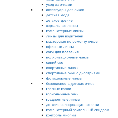
уход за очками
аксессуары для очков
детская мода
детское зрение
зеркальные линзы
компьютерные линзы
линзы для водителей
мастерская по ремонту очков
офисные линзы
очки для плавания
поляризационные линзы
синий свет
спортивные линзы
спортивные очки с диоптриями
фотохромные линзы
безопасность детских очков
глазные капли
горнолыжные очки
градиентные линзы
детские солнцезащитные очки
компьютерный зрительный синдром
контроль миопии