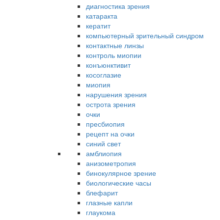
диагностика зрения
катаракта
кератит
компьютерный зрительный синдром
контактные линзы
контроль миопии
конъюнктивит
косоглазие
миопия
нарушения зрения
острота зрения
очки
пресбиопия
рецепт на очки
синий свет
амблиопия
анизометропия
бинокулярное зрение
биологические часы
блефарит
глазные капли
глаукома