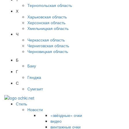
Тернопольская область
Х
Харьковская область
Херсонская область
Хмельницкая область
Ч
Черкасская область
Черниговская область
Черновицкая область
Б
Баку
Г
Гянджа
С
Сумгаит
Стиль
Новости
«звёздные» очки
видео
винтажные очки