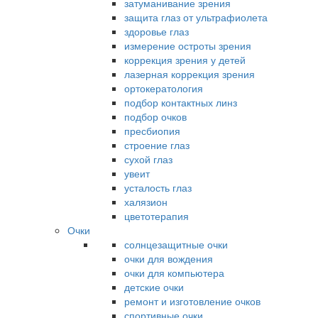
затуманивание зрения
защита глаз от ультрафиолета
здоровье глаз
измерение остроты зрения
коррекция зрения у детей
лазерная коррекция зрения
ортокератология
подбор контактных линз
подбор очков
пресбиопия
строение глаз
сухой глаз
увеит
усталость глаз
халязион
цветотерапия
Очки
солнцезащитные очки
очки для вождения
очки для компьютера
детские очки
ремонт и изготовление очков
спортивные очки