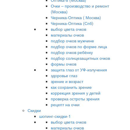
Оптика-8 (Москва)
Очки – производство и ремонт
(Москва)
Черника-Оптика ( Москва)
Черника-Оптика (Спб)
выбор цвета очков
материалы очков
подбор очков мужчине
подбор очков по форме лица
подбор очков ребёнку
подбор солнцезащитных очков
формы очков
защита глаз от УФ-излучения
здоровье глаз
зрение и возраст
как сохранить зрение
коррекция зрения у детей
проверка остроты зрения
рецепт на очки
Скидки
шопинг-скидки-1
выбор цвета очков
материалы очков