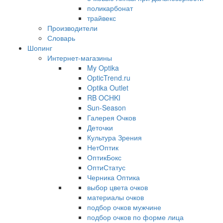
поликарбонат
трайвекс
Производители
Словарь
Шопинг
Интернет-магазины
My Optika
OpticTrend.ru
Optika Outlet
RB OCHKI
Sun-Season
Галерея Очков
Деточки
Культура Зрения
НетОптик
ОптикБокс
ОптиСтатус
Черника Оптика
выбор цвета очков
материалы очков
подбор очков мужчине
подбор очков по форме лица