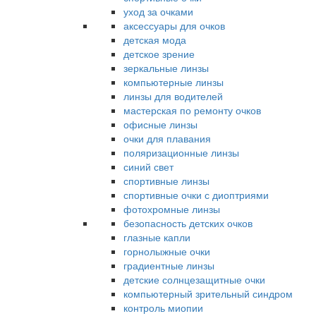
уход за очками
аксессуары для очков
детская мода
детское зрение
зеркальные линзы
компьютерные линзы
линзы для водителей
мастерская по ремонту очков
офисные линзы
очки для плавания
поляризационные линзы
синий свет
спортивные линзы
спортивные очки с диоптриями
фотохромные линзы
безопасность детских очков
глазные капли
горнолыжные очки
градиентные линзы
детские солнцезащитные очки
компьютерный зрительный синдром
контроль миопии