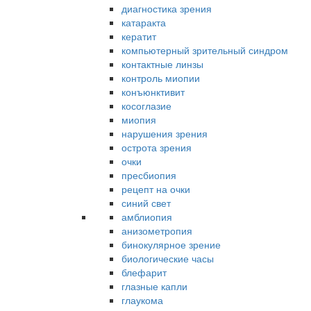
диагностика зрения
катаракта
кератит
компьютерный зрительный синдром
контактные линзы
контроль миопии
конъюнктивит
косоглазие
миопия
нарушения зрения
острота зрения
очки
пресбиопия
рецепт на очки
синий свет
амблиопия
анизометропия
бинокулярное зрение
биологические часы
блефарит
глазные капли
глаукома