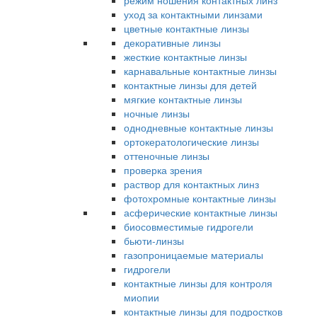
режим ношения контактных линз
уход за контактными линзами
цветные контактные линзы
декоративные линзы
жесткие контактные линзы
карнавальные контактные линзы
контактные линзы для детей
мягкие контактные линзы
ночные линзы
однодневные контактные линзы
ортокератологические линзы
оттеночные линзы
проверка зрения
раствор для контактных линз
фотохромные контактные линзы
асферические контактные линзы
биосовместимые гидрогели
бьюти-линзы
газопроницаемые материалы
гидрогели
контактные линзы для контроля
миопии
контактные линзы для подростков