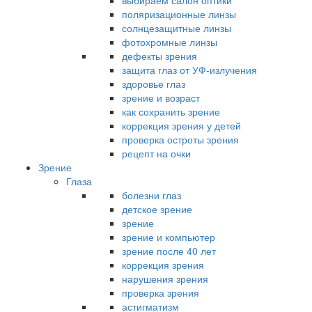
выбираем салон оптики
поляризационные линзы
солнцезащитные линзы
фотохромные линзы
дефекты зрения
защита глаз от УФ-излучения
здоровье глаз
зрение и возраст
как сохранить зрение
коррекция зрения у детей
проверка остроты зрения
рецепт на очки
Зрение
Глаза
болезни глаз
детское зрение
зрение
зрение и компьютер
зрение после 40 лет
коррекция зрения
нарушения зрения
проверка зрения
астигматизм