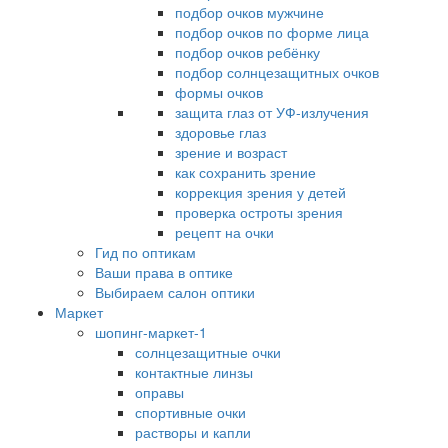
подбор очков мужчине
подбор очков по форме лица
подбор очков ребёнку
подбор солнцезащитных очков
формы очков
защита глаз от УФ-излучения
здоровье глаз
зрение и возраст
как сохранить зрение
коррекция зрения у детей
проверка остроты зрения
рецепт на очки
Гид по оптикам
Ваши права в оптике
Выбираем салон оптики
Маркет
шопинг-маркет-1
солнцезащитные очки
контактные линзы
оправы
спортивные очки
растворы и капли