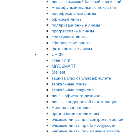
линзы с высокой базовой кривизной
многофункциональные покрытия
однофокальные линзы
офисные линзы
поляризационные линзы
прогрессивные линзы
спортивные линзы
сферические линзы
фотохромные линзы
CR-39
Free Form
MiYOSMART
Stellest
защита глаз от ультрафиолета
зеркальные линзы
зеркальные покрытия
линзы офисного дизайна
линзы с поддержкой аккомодации
минеральное стекло
органические полимеры
очковые линзы для контроля миопии
очковые линзы при близорукости
очковые линзы при дальнозоркости