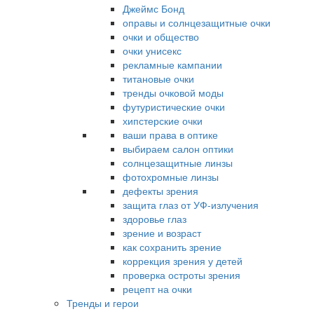
Джеймс Бонд
оправы и солнцезащитные очки
очки и общество
очки унисекс
рекламные кампании
титановые очки
тренды очковой моды
футуристические очки
хипстерские очки
ваши права в оптике
выбираем салон оптики
солнцезащитные линзы
фотохромные линзы
дефекты зрения
защита глаз от УФ-излучения
здоровье глаз
зрение и возраст
как сохранить зрение
коррекция зрения у детей
проверка остроты зрения
рецепт на очки
Тренды и герои