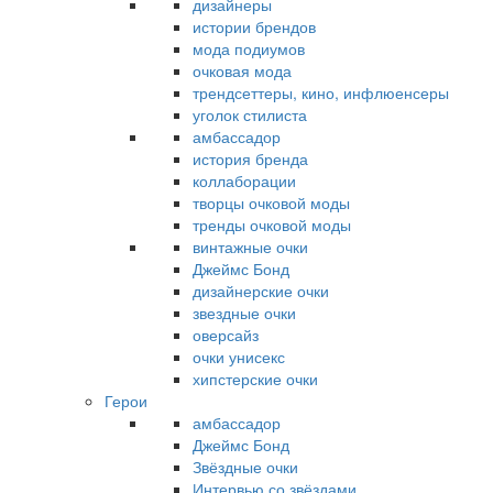
дизайнеры
истории брендов
мода подиумов
очковая мода
трендсеттеры, кино, инфлюенсеры
уголок стилиста
амбассадор
история бренда
коллаборации
творцы очковой моды
тренды очковой моды
винтажные очки
Джеймс Бонд
дизайнерские очки
звездные очки
оверсайз
очки унисекс
хипстерские очки
Герои
амбассадор
Джеймс Бонд
Звёздные очки
Интервью со звёздами