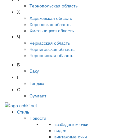
Тернопольская область
Х
Харьковская область
Херсонская область
Хмельницкая область
Ч
Черкасская область
Черниговская область
Черновицкая область
Б
Баку
Г
Гянджа
С
Сумгаит
Стиль
Новости
«звёздные» очки
видео
винтажные очки