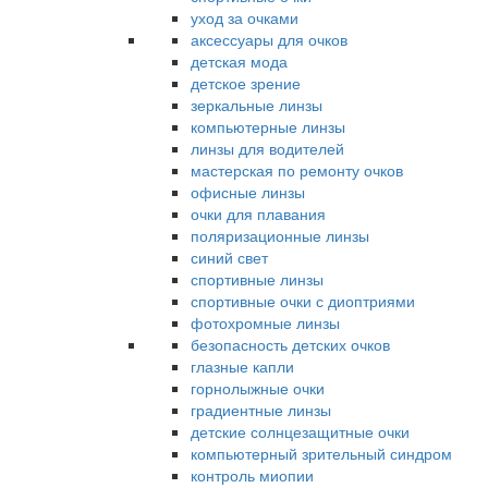
уход за очками
аксессуары для очков
детская мода
детское зрение
зеркальные линзы
компьютерные линзы
линзы для водителей
мастерская по ремонту очков
офисные линзы
очки для плавания
поляризационные линзы
синий свет
спортивные линзы
спортивные очки с диоптриями
фотохромные линзы
безопасность детских очков
глазные капли
горнолыжные очки
градиентные линзы
детские солнцезащитные очки
компьютерный зрительный синдром
контроль миопии