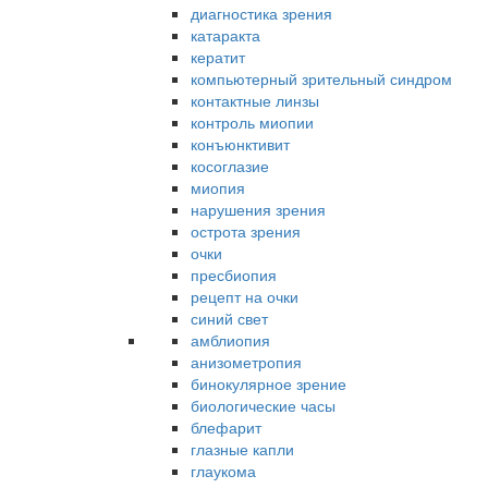
диагностика зрения
катаракта
кератит
компьютерный зрительный синдром
контактные линзы
контроль миопии
конъюнктивит
косоглазие
миопия
нарушения зрения
острота зрения
очки
пресбиопия
рецепт на очки
синий свет
амблиопия
анизометропия
бинокулярное зрение
биологические часы
блефарит
глазные капли
глаукома