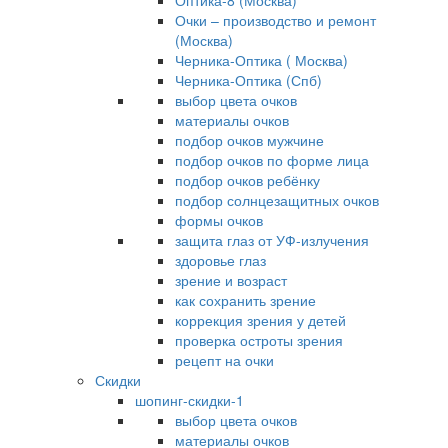
Оптика-8 (Москва)
Очки – производство и ремонт
(Москва)
Черника-Оптика ( Москва)
Черника-Оптика (Спб)
выбор цвета очков
материалы очков
подбор очков мужчине
подбор очков по форме лица
подбор очков ребёнку
подбор солнцезащитных очков
формы очков
защита глаз от УФ-излучения
здоровье глаз
зрение и возраст
как сохранить зрение
коррекция зрения у детей
проверка остроты зрения
рецепт на очки
Скидки
шопинг-скидки-1
выбор цвета очков
материалы очков