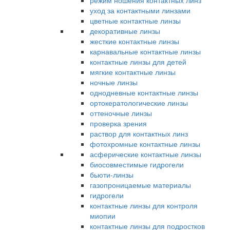
режим ношения контактных линз
уход за контактными линзами
цветные контактные линзы
декоративные линзы
жесткие контактные линзы
карнавальные контактные линзы
контактные линзы для детей
мягкие контактные линзы
ночные линзы
однодневные контактные линзы
ортокератологические линзы
оттеночные линзы
проверка зрения
раствор для контактных линз
фотохромные контактные линзы
асферические контактные линзы
биосовместимые гидрогели
бьюти-линзы
газопроницаемые материалы
гидрогели
контактные линзы для контроля
миопии
контактные линзы для подростков