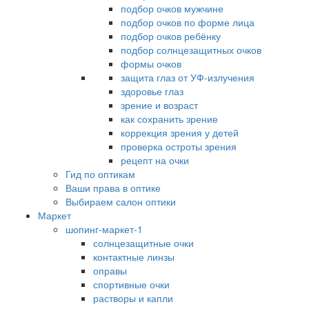
подбор очков мужчине
подбор очков по форме лица
подбор очков ребёнку
подбор солнцезащитных очков
формы очков
защита глаз от УФ-излучения
здоровье глаз
зрение и возраст
как сохранить зрение
коррекция зрения у детей
проверка остроты зрения
рецепт на очки
Гид по оптикам
Ваши права в оптике
Выбираем салон оптики
Маркет
шопинг-маркет-1
солнцезащитные очки
контактные линзы
оправы
спортивные очки
растворы и капли