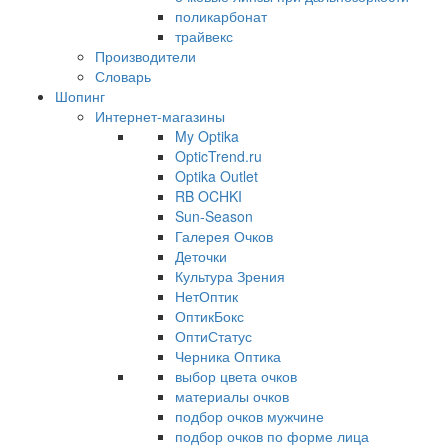
поликарбонат
трайвекс
Производители
Словарь
Шопинг
Интернет-магазины
My Optika
OpticTrend.ru
Optika Outlet
RB OCHKI
Sun-Season
Галерея Очков
Деточки
Культура Зрения
НетОптик
ОптикБокс
ОптиСтатус
Черника Оптика
выбор цвета очков
материалы очков
подбор очков мужчине
подбор очков по форме лица