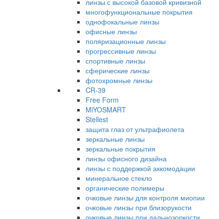
линзы с высокой базовой кривизной
многофункциональные покрытия
однофокальные линзы
офисные линзы
поляризационные линзы
прогрессивные линзы
спортивные линзы
сферические линзы
фотохромные линзы
CR-39
Free Form
MiYOSMART
Stellest
защита глаз от ультрафиолета
зеркальные линзы
зеркальные покрытия
линзы офисного дизайна
линзы с поддержкой аккомодации
минеральное стекло
органические полимеры
очковые линзы для контроля миопии
очковые линзы при близорукости
очковые линзы при дальнозоркости