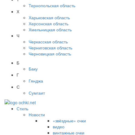
Тернопольская область
Х
Харьковская область
Херсонская область
Хмельницкая область
Ч
Черкасская область
Черниговская область
Черновицкая область
Б
Баку
Г
Гянджа
С
Сумгаит
Стиль
Новости
«звёздные» очки
видео
винтажные очки