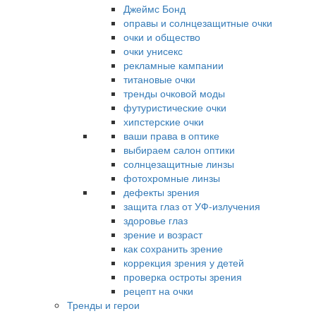
Джеймс Бонд
оправы и солнцезащитные очки
очки и общество
очки унисекс
рекламные кампании
титановые очки
тренды очковой моды
футуристические очки
хипстерские очки
ваши права в оптике
выбираем салон оптики
солнцезащитные линзы
фотохромные линзы
дефекты зрения
защита глаз от УФ-излучения
здоровье глаз
зрение и возраст
как сохранить зрение
коррекция зрения у детей
проверка остроты зрения
рецепт на очки
Тренды и герои