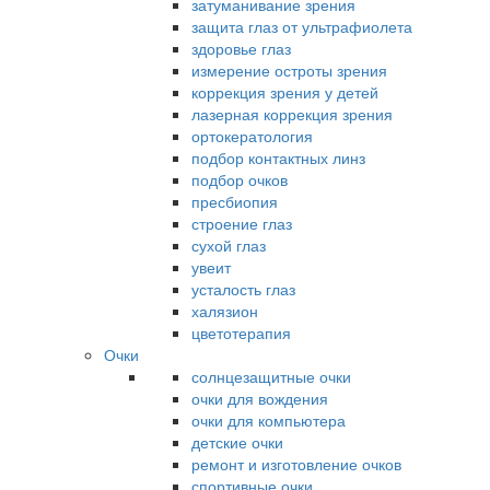
затуманивание зрения
защита глаз от ультрафиолета
здоровье глаз
измерение остроты зрения
коррекция зрения у детей
лазерная коррекция зрения
ортокератология
подбор контактных линз
подбор очков
пресбиопия
строение глаз
сухой глаз
увеит
усталость глаз
халязион
цветотерапия
Очки
солнцезащитные очки
очки для вождения
очки для компьютера
детские очки
ремонт и изготовление очков
спортивные очки