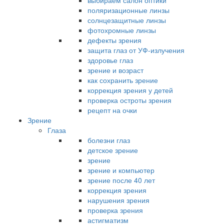
выбираем салон оптики
поляризационные линзы
солнцезащитные линзы
фотохромные линзы
дефекты зрения
защита глаз от УФ-излучения
здоровье глаз
зрение и возраст
как сохранить зрение
коррекция зрения у детей
проверка остроты зрения
рецепт на очки
Зрение
Глаза
болезни глаз
детское зрение
зрение
зрение и компьютер
зрение после 40 лет
коррекция зрения
нарушения зрения
проверка зрения
астигматизм