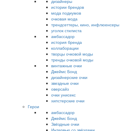
дизайнеры
истории брендов
мода подиумов
очковая мода
трендсеттеры, кино, инфлюенсеры
уголок стилиста
амбассадор
история бренда
коллаборации
творцы очковой моды
тренды очковой моды
винтажные очки
Джеймс Бонд
дизайнерские очки
звездные очки
оверсайз
очки унисекс
хипстерские очки
Герои
амбассадор
Джеймс Бонд
Звёздные очки
Интервью со звёздами