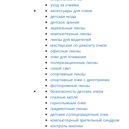
уход за очками
аксессуары для очков
детская мода
детское зрение
зеркальные линзы
компьютерные линзы
линзы для водителей
мастерская по ремонту очков
офисные линзы
очки для плавания
поляризационные линзы
синий свет
спортивные линзы
спортивные очки с диоптриями
фотохромные линзы
безопасность детских очков
глазные капли
горнолыжные очки
градиентные линзы
детские солнцезащитные очки
компьютерный зрительный синдром
контроль миопии