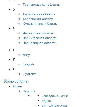
Тернопольская область
Х
Харьковская область
Херсонская область
Хмельницкая область
Ч
Черкасская область
Черниговская область
Черновицкая область
Б
Баку
Г
Гянджа
С
Сумгаит
Стиль
Новости
«звёздные» очки
видео
винтажные очки