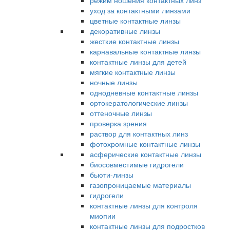
режим ношения контактных линз
уход за контактными линзами
цветные контактные линзы
декоративные линзы
жесткие контактные линзы
карнавальные контактные линзы
контактные линзы для детей
мягкие контактные линзы
ночные линзы
однодневные контактные линзы
ортокератологические линзы
оттеночные линзы
проверка зрения
раствор для контактных линз
фотохромные контактные линзы
асферические контактные линзы
биосовместимые гидрогели
бьюти-линзы
газопроницаемые материалы
гидрогели
контактные линзы для контроля
миопии
контактные линзы для подростков