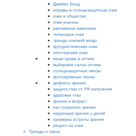
Джеймс Бонд
оправы и солнцезащитные очки
очки и общество
очки унисекс
рекламные кампании
титановые очки
тренды очковой моды
футуристические очки
хипстерские очки
ваши права в оптике
выбираем салон оптики
солнцезащитные линзы
фотохромные линзы
дефекты зрения
защита глаз от УФ-излучения
здоровье глаз
зрение и возраст
как сохранить зрение
коррекция зрения у детей
проверка остроты зрения
рецепт на очки
Тренды и герои