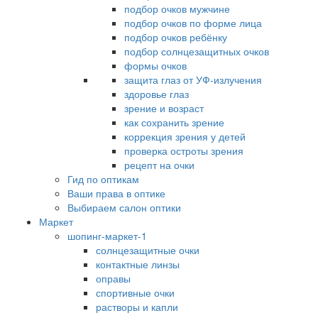
подбор очков мужчине
подбор очков по форме лица
подбор очков ребёнку
подбор солнцезащитных очков
формы очков
защита глаз от УФ-излучения
здоровье глаз
зрение и возраст
как сохранить зрение
коррекция зрения у детей
проверка остроты зрения
рецепт на очки
Гид по оптикам
Ваши права в оптике
Выбираем салон оптики
Маркет
шопинг-маркет-1
солнцезащитные очки
контактные линзы
оправы
спортивные очки
растворы и капли