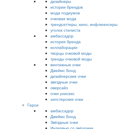
дизайнеры
истории брендов
мода подиумов
очковая мода
трендсеттеры, кино, инфлюенсеры
уголок стилиста
амбассадор
история бренда
коллаборации
творцы очковой моды
тренды очковой моды
винтажные очки
Джеймс Бонд
дизайнерские очки
звездные очки
оверсайз
очки унисекс
хипстерские очки
Герои
амбассадор
Джеймс Бонд
Звёздные очки
Интервью со звёздами