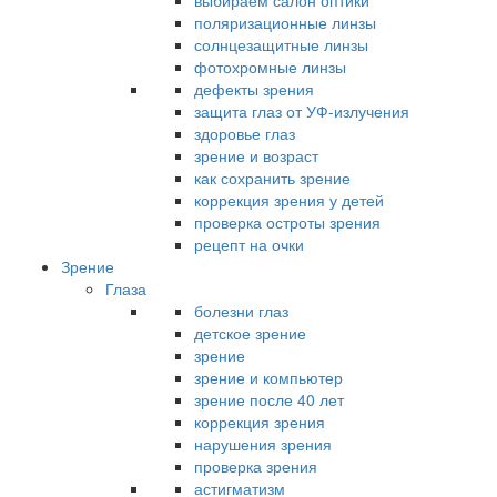
выбираем салон оптики
поляризационные линзы
солнцезащитные линзы
фотохромные линзы
дефекты зрения
защита глаз от УФ-излучения
здоровье глаз
зрение и возраст
как сохранить зрение
коррекция зрения у детей
проверка остроты зрения
рецепт на очки
Зрение
Глаза
болезни глаз
детское зрение
зрение
зрение и компьютер
зрение после 40 лет
коррекция зрения
нарушения зрения
проверка зрения
астигматизм