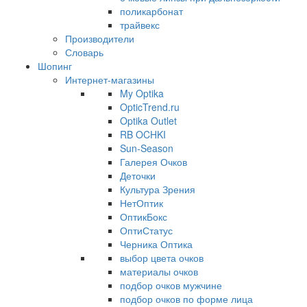
поликарбонат
трайвекс
Производители
Словарь
Шопинг
Интернет-магазины
My Optika
OpticTrend.ru
Optika Outlet
RB OCHKI
Sun-Season
Галерея Очков
Деточки
Культура Зрения
НетОптик
ОптикБокс
ОптиСтатус
Черника Оптика
выбор цвета очков
материалы очков
подбор очков мужчине
подбор очков по форме лица