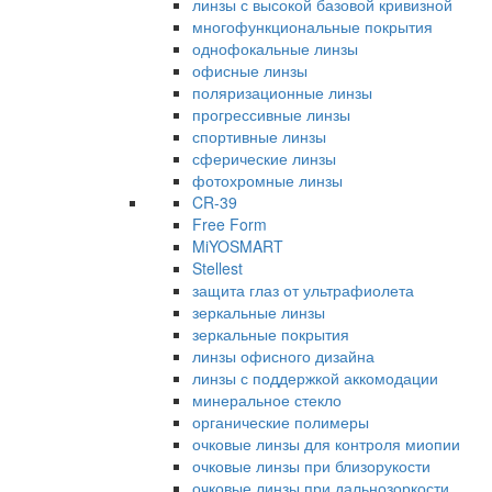
линзы с высокой базовой кривизной
многофункциональные покрытия
однофокальные линзы
офисные линзы
поляризационные линзы
прогрессивные линзы
спортивные линзы
сферические линзы
фотохромные линзы
CR-39
Free Form
MiYOSMART
Stellest
защита глаз от ультрафиолета
зеркальные линзы
зеркальные покрытия
линзы офисного дизайна
линзы с поддержкой аккомодации
минеральное стекло
органические полимеры
очковые линзы для контроля миопии
очковые линзы при близорукости
очковые линзы при дальнозоркости