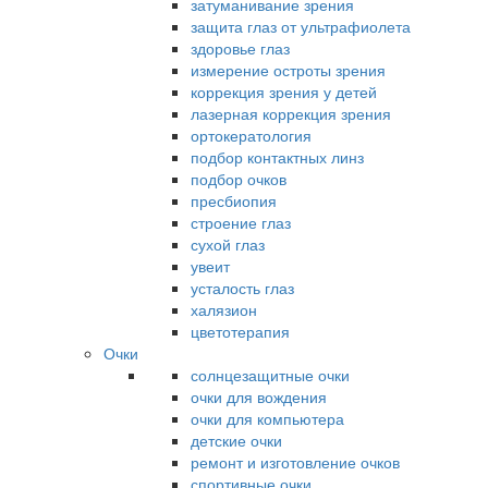
затуманивание зрения
защита глаз от ультрафиолета
здоровье глаз
измерение остроты зрения
коррекция зрения у детей
лазерная коррекция зрения
ортокератология
подбор контактных линз
подбор очков
пресбиопия
строение глаз
сухой глаз
увеит
усталость глаз
халязион
цветотерапия
Очки
солнцезащитные очки
очки для вождения
очки для компьютера
детские очки
ремонт и изготовление очков
спортивные очки