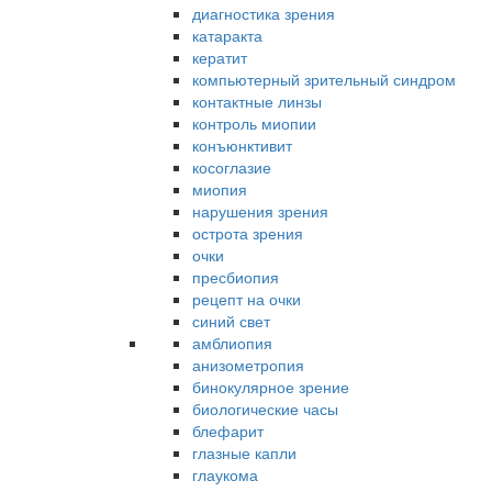
диагностика зрения
катаракта
кератит
компьютерный зрительный синдром
контактные линзы
контроль миопии
конъюнктивит
косоглазие
миопия
нарушения зрения
острота зрения
очки
пресбиопия
рецепт на очки
синий свет
амблиопия
анизометропия
бинокулярное зрение
биологические часы
блефарит
глазные капли
глаукома