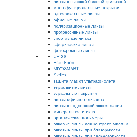
линзы с высокой базовой кривизной
многофункциональные покрытия
однофокальные линзы
офисные линзы
поляризационные линзы
прогрессивные линзы
спортивные линзы
сферические линзы
фотохромные линзы
CR-39
Free Form
MiYOSMART
Stellest
защита глаз от ультрафиолета
зеркальные линзы
зеркальные покрытия
линзы офисного дизайна
линзы с поддержкой аккомодации
минеральное стекло
органические полимеры
очковые линзы для контроля миопии
очковые линзы при близорукости
очковые линзы при дальнозоркости