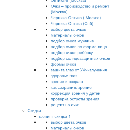
Оптика-8 (Москва)
Очки – производство и ремонт
(Москва)
Черника-Оптика ( Москва)
Черника-Оптика (Спб)
выбор цвета очков
материалы очков
подбор очков мужчине
подбор очков по форме лица
подбор очков ребёнку
подбор солнцезащитных очков
формы очков
защита глаз от УФ-излучения
здоровье глаз
зрение и возраст
как сохранить зрение
коррекция зрения у детей
проверка остроты зрения
рецепт на очки
Скидки
шопинг-скидки-1
выбор цвета очков
материалы очков