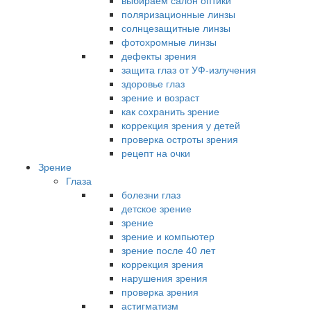
выбираем салон оптики
поляризационные линзы
солнцезащитные линзы
фотохромные линзы
дефекты зрения
защита глаз от УФ-излучения
здоровье глаз
зрение и возраст
как сохранить зрение
коррекция зрения у детей
проверка остроты зрения
рецепт на очки
Зрение
Глаза
болезни глаз
детское зрение
зрение
зрение и компьютер
зрение после 40 лет
коррекция зрения
нарушения зрения
проверка зрения
астигматизм