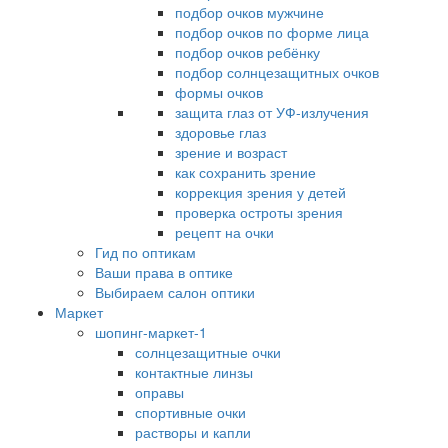
подбор очков мужчине
подбор очков по форме лица
подбор очков ребёнку
подбор солнцезащитных очков
формы очков
защита глаз от УФ-излучения
здоровье глаз
зрение и возраст
как сохранить зрение
коррекция зрения у детей
проверка остроты зрения
рецепт на очки
Гид по оптикам
Ваши права в оптике
Выбираем салон оптики
Маркет
шопинг-маркет-1
солнцезащитные очки
контактные линзы
оправы
спортивные очки
растворы и капли