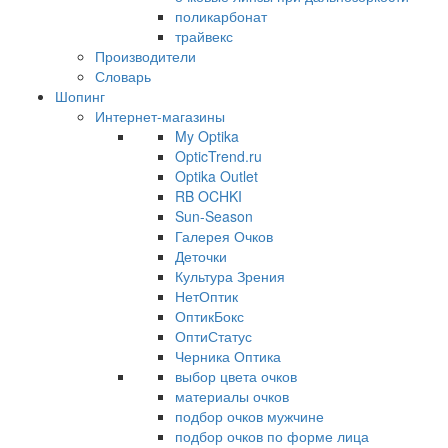
поликарбонат
трайвекс
Производители
Словарь
Шопинг
Интернет-магазины
My Optika
OpticTrend.ru
Optika Outlet
RB OCHKI
Sun-Season
Галерея Очков
Деточки
Культура Зрения
НетОптик
ОптикБокс
ОптиСтатус
Черника Оптика
выбор цвета очков
материалы очков
подбор очков мужчине
подбор очков по форме лица