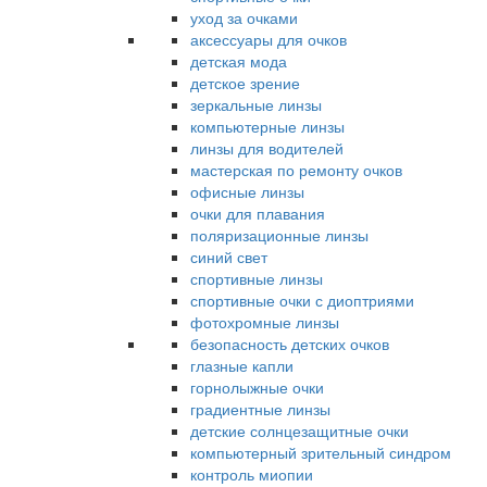
уход за очками
аксессуары для очков
детская мода
детское зрение
зеркальные линзы
компьютерные линзы
линзы для водителей
мастерская по ремонту очков
офисные линзы
очки для плавания
поляризационные линзы
синий свет
спортивные линзы
спортивные очки с диоптриями
фотохромные линзы
безопасность детских очков
глазные капли
горнолыжные очки
градиентные линзы
детские солнцезащитные очки
компьютерный зрительный синдром
контроль миопии