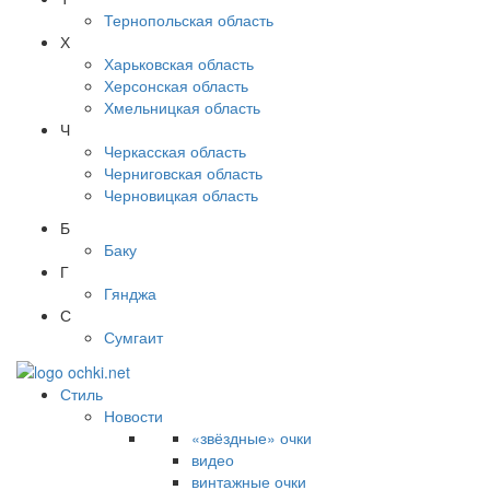
Тернопольская область
Х
Харьковская область
Херсонская область
Хмельницкая область
Ч
Черкасская область
Черниговская область
Черновицкая область
Б
Баку
Г
Гянджа
С
Сумгаит
Стиль
Новости
«звёздные» очки
видео
винтажные очки