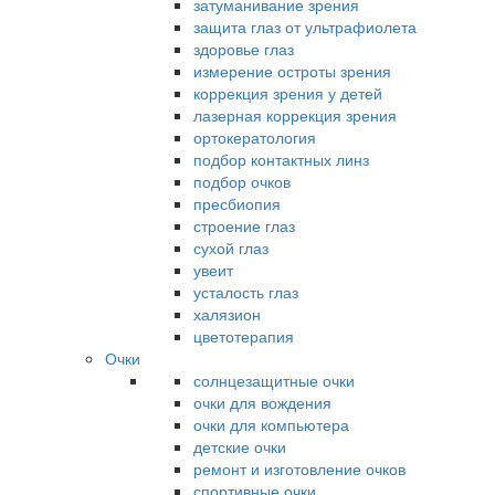
затуманивание зрения
защита глаз от ультрафиолета
здоровье глаз
измерение остроты зрения
коррекция зрения у детей
лазерная коррекция зрения
ортокератология
подбор контактных линз
подбор очков
пресбиопия
строение глаз
сухой глаз
увеит
усталость глаз
халязион
цветотерапия
Очки
солнцезащитные очки
очки для вождения
очки для компьютера
детские очки
ремонт и изготовление очков
спортивные очки