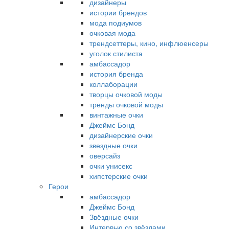
дизайнеры
истории брендов
мода подиумов
очковая мода
трендсеттеры, кино, инфлюенсеры
уголок стилиста
амбассадор
история бренда
коллаборации
творцы очковой моды
тренды очковой моды
винтажные очки
Джеймс Бонд
дизайнерские очки
звездные очки
оверсайз
очки унисекс
хипстерские очки
Герои
амбассадор
Джеймс Бонд
Звёздные очки
Интервью со звёздами