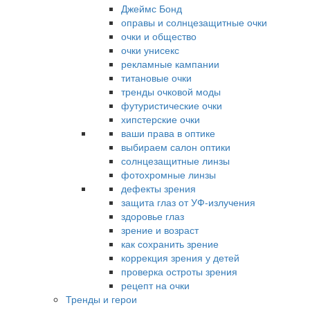
Джеймс Бонд
оправы и солнцезащитные очки
очки и общество
очки унисекс
рекламные кампании
титановые очки
тренды очковой моды
футуристические очки
хипстерские очки
ваши права в оптике
выбираем салон оптики
солнцезащитные линзы
фотохромные линзы
дефекты зрения
защита глаз от УФ-излучения
здоровье глаз
зрение и возраст
как сохранить зрение
коррекция зрения у детей
проверка остроты зрения
рецепт на очки
Тренды и герои