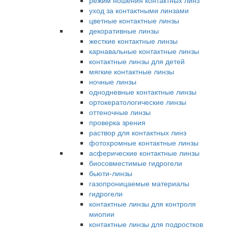
режим ношения контактных линз
уход за контактными линзами
цветные контактные линзы
декоративные линзы
жесткие контактные линзы
карнавальные контактные линзы
контактные линзы для детей
мягкие контактные линзы
ночные линзы
однодневные контактные линзы
ортокератологические линзы
оттеночные линзы
проверка зрения
раствор для контактных линз
фотохромные контактные линзы
асферические контактные линзы
биосовместимые гидрогели
бьюти-линзы
газопроницаемые материалы
гидрогели
контактные линзы для контроля
миопии
контактные линзы для подростков