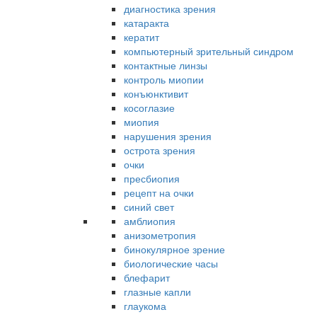
диагностика зрения
катаракта
кератит
компьютерный зрительный синдром
контактные линзы
контроль миопии
конъюнктивит
косоглазие
миопия
нарушения зрения
острота зрения
очки
пресбиопия
рецепт на очки
синий свет
амблиопия
анизометропия
бинокулярное зрение
биологические часы
блефарит
глазные капли
глаукома