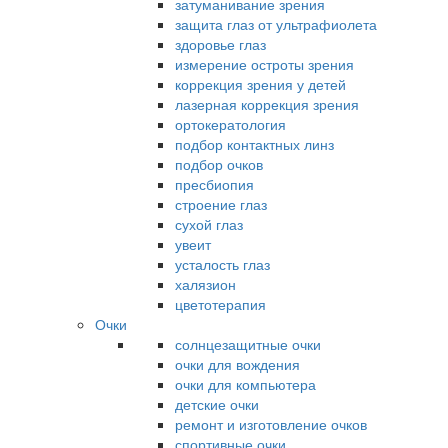
затуманивание зрения
защита глаз от ультрафиолета
здоровье глаз
измерение остроты зрения
коррекция зрения у детей
лазерная коррекция зрения
ортокератология
подбор контактных линз
подбор очков
пресбиопия
строение глаз
сухой глаз
увеит
усталость глаз
халязион
цветотерапия
Очки
солнцезащитные очки
очки для вождения
очки для компьютера
детские очки
ремонт и изготовление очков
спортивные очки