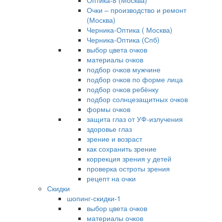
Оптика-8 (Москва)
Очки – производство и ремонт
(Москва)
Черника-Оптика ( Москва)
Черника-Оптика (Спб)
выбор цвета очков
материалы очков
подбор очков мужчине
подбор очков по форме лица
подбор очков ребёнку
подбор солнцезащитных очков
формы очков
защита глаз от УФ-излучения
здоровье глаз
зрение и возраст
как сохранить зрение
коррекция зрения у детей
проверка остроты зрения
рецепт на очки
Скидки
шопинг-скидки-1
выбор цвета очков
материалы очков