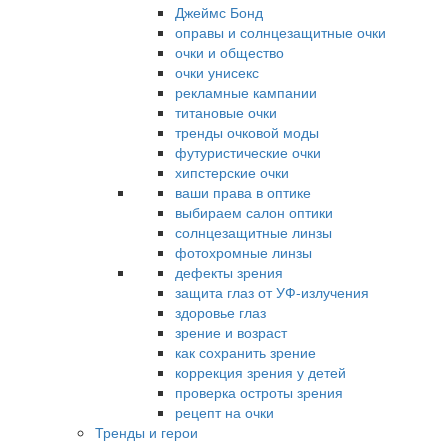
Джеймс Бонд
оправы и солнцезащитные очки
очки и общество
очки унисекс
рекламные кампании
титановые очки
тренды очковой моды
футуристические очки
хипстерские очки
ваши права в оптике
выбираем салон оптики
солнцезащитные линзы
фотохромные линзы
дефекты зрения
защита глаз от УФ-излучения
здоровье глаз
зрение и возраст
как сохранить зрение
коррекция зрения у детей
проверка остроты зрения
рецепт на очки
Тренды и герои