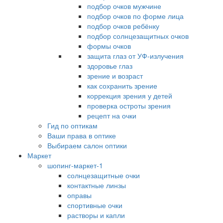
подбор очков мужчине
подбор очков по форме лица
подбор очков ребёнку
подбор солнцезащитных очков
формы очков
защита глаз от УФ-излучения
здоровье глаз
зрение и возраст
как сохранить зрение
коррекция зрения у детей
проверка остроты зрения
рецепт на очки
Гид по оптикам
Ваши права в оптике
Выбираем салон оптики
Маркет
шопинг-маркет-1
солнцезащитные очки
контактные линзы
оправы
спортивные очки
растворы и капли