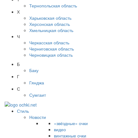
Тернопольская область
Х
Харьковская область
Херсонская область
Хмельницкая область
Ч
Черкасская область
Черниговская область
Черновицкая область
Б
Баку
Г
Гянджа
С
Сумгаит
Стиль
Новости
«звёздные» очки
видео
винтажные очки