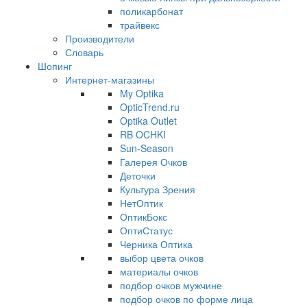
поликарбонат
трайвекс
Производители
Словарь
Шопинг
Интернет-магазины
My Optika
OpticTrend.ru
Optika Outlet
RB OCHKI
Sun-Season
Галерея Очков
Деточки
Культура Зрения
НетОптик
ОптикБокс
ОптиСтатус
Черника Оптика
выбор цвета очков
материалы очков
подбор очков мужчине
подбор очков по форме лица