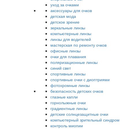
уход за очками
аксессуары для очков
детская мода
детское зрение
зеркальные линзы
компьютерные линзы
линзы для водителей
мастерская по ремонту очков
офисные линзы
очки для плавания
поляризационные линзы
синий свет
спортивные линзы
спортивные очки с диоптриями
фотохромные линзы
безопасность детских очков
глазные капли
горнолыжные очки
градиентные линзы
детские солнцезащитные очки
компьютерный зрительный синдром
контроль миопии