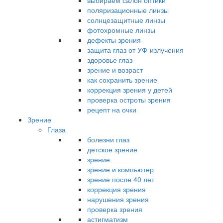
выбираем салон оптики
поляризационные линзы
солнцезащитные линзы
фотохромные линзы
дефекты зрения
защита глаз от УФ-излучения
здоровье глаз
зрение и возраст
как сохранить зрение
коррекция зрения у детей
проверка остроты зрения
рецепт на очки
Зрение
Глаза
болезни глаз
детское зрение
зрение
зрение и компьютер
зрение после 40 лет
коррекция зрения
нарушения зрения
проверка зрения
астигматизм