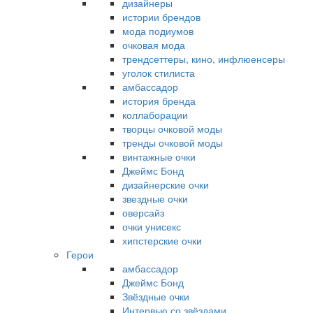
дизайнеры
истории брендов
мода подиумов
очковая мода
трендсеттеры, кино, инфлюенсеры
уголок стилиста
амбассадор
история бренда
коллаборации
творцы очковой моды
тренды очковой моды
винтажные очки
Джеймс Бонд
дизайнерские очки
звездные очки
оверсайз
очки унисекс
хипстерские очки
Герои
амбассадор
Джеймс Бонд
Звёздные очки
Интервью со звёздами