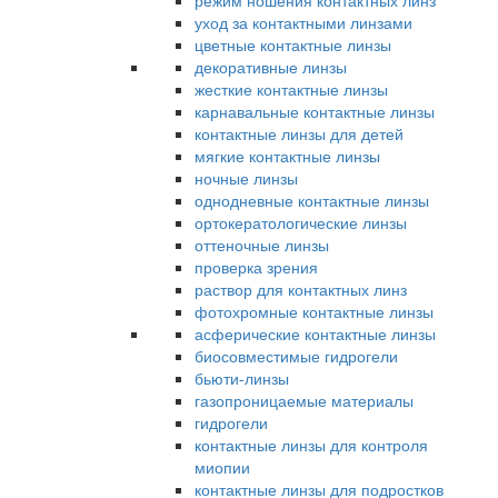
режим ношения контактных линз
уход за контактными линзами
цветные контактные линзы
декоративные линзы
жесткие контактные линзы
карнавальные контактные линзы
контактные линзы для детей
мягкие контактные линзы
ночные линзы
однодневные контактные линзы
ортокератологические линзы
оттеночные линзы
проверка зрения
раствор для контактных линз
фотохромные контактные линзы
асферические контактные линзы
биосовместимые гидрогели
бьюти-линзы
газопроницаемые материалы
гидрогели
контактные линзы для контроля
миопии
контактные линзы для подростков