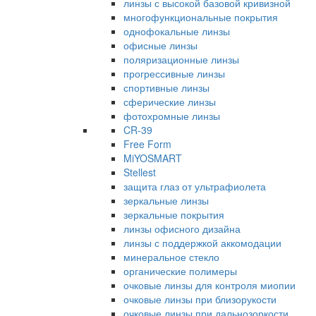
линзы с высокой базовой кривизной
многофункциональные покрытия
однофокальные линзы
офисные линзы
поляризационные линзы
прогрессивные линзы
спортивные линзы
сферические линзы
фотохромные линзы
CR-39
Free Form
MiYOSMART
Stellest
защита глаз от ультрафиолета
зеркальные линзы
зеркальные покрытия
линзы офисного дизайна
линзы с поддержкой аккомодации
минеральное стекло
органические полимеры
очковые линзы для контроля миопии
очковые линзы при близорукости
очковые линзы при дальнозоркости