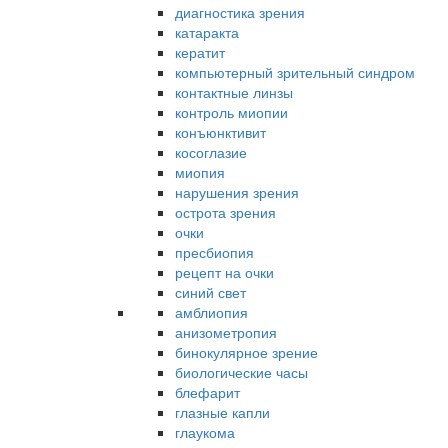
диагностика зрения
катаракта
кератит
компьютерный зрительный синдром
контактные линзы
контроль миопии
конъюнктивит
косоглазие
миопия
нарушения зрения
острота зрения
очки
пресбиопия
рецепт на очки
синий свет
амблиопия
анизометропия
бинокулярное зрение
биологические часы
блефарит
глазные капли
глаукома