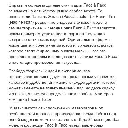
Оправы и солнцезащитные очки марки Face à Face
занимают на оптическом рынке особое место. Ее
основатели Паскаль Жолен (Pascal Jaulent) и Надин Рот
(Nadine Roth) решили не следовать очковой моде, а
самим творить ее, и сегодня очки Face à Face являются
ярким примером успеха нестандартного подхода к
созданию оптических изделий. Оригинальные формы,
яркие цвета и сочетание матовой и глянцевой фактуры,
которое стало фирменным знаком марки, – все это
превращает оправы и солнцезащитные очки Face à Face
в настоящие произведения искусства.
Свобода творческих идей и экспериментов
ограничивается лишь двумя непреклонными условиями:
качество и удобство. Внимание к каждой детали, которая
может изменить не только внешний вид, но даже судьбу
человека, является определяющим в работе мастеров
компании Face à Face
В зависимости от используемых материалов и от
особенностей процесса производства время работы над
одной моделью может составлять от 8 до 24 месяцев. Все
модели коллекций Face à Face имеют маркировку