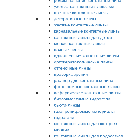
режим ношения контактных линз
уход за контактными линзами
цветные контактные линзы
декоративные линзы
жесткие контактные линзы
карнавальные контактные линзы
контактные линзы для детей
мягкие контактные линзы
ночные линзы
однодневные контактные линзы
ортокератологические линзы
оттеночные линзы
проверка зрения
раствор для контактных линз
фотохромные контактные линзы
асферические контактные линзы
биосовместимые гидрогели
бьюти-линзы
газопроницаемые материалы
гидрогели
контактные линзы для контроля
миопии
контактные линзы для подростков