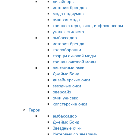
дизайнеры
истории брендов
мода подиумов
очковая мода
трендсеттеры, кино, инфлюенсеры
уголок стилиста
амбассадор
история бренда
коллаборации
творцы очковой моды
тренды очковой моды
винтажные очки
Джеймс Бонд
дизайнерские очки
звездные очки
оверсайз
очки унисекс
хипстерские очки
Герои
амбассадор
Джеймс Бонд
Звёздные очки
Интервью со звёздами