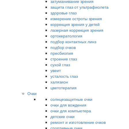
затуманивание зрения
защита глаз от ультрафиолета
здоровье глаз
измерение остроты зрения
коррекция зрения у детей
лазерная коррекция зрения
ортокератология
подбор контактных линз
подбор очков
пресбиопия
строение глаз
сухой глаз
увеит
усталость глаз
халязион
цветотерапия
Очки
солнцезащитные очки
очки для вождения
очки для компьютера
детские очки
ремонт и изготовление очков
спортивные очки