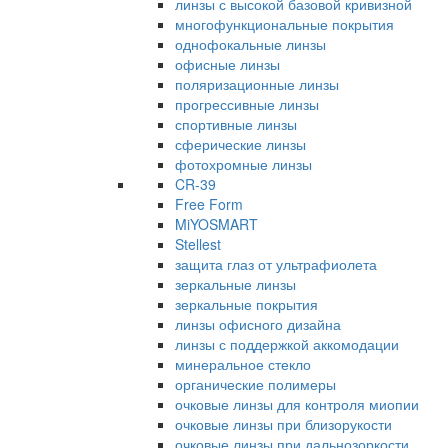
линзы с высокой базовой кривизной
многофункциональные покрытия
однофокальные линзы
офисные линзы
поляризационные линзы
прогрессивные линзы
спортивные линзы
сферические линзы
фотохромные линзы
CR-39
Free Form
MiYOSMART
Stellest
защита глаз от ультрафиолета
зеркальные линзы
зеркальные покрытия
линзы офисного дизайна
линзы с поддержкой аккомодации
минеральное стекло
органические полимеры
очковые линзы для контроля миопии
очковые линзы при близорукости
очковые линзы при дальнозоркости