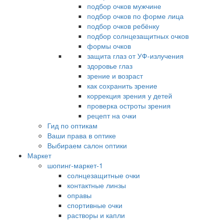
подбор очков мужчине
подбор очков по форме лица
подбор очков ребёнку
подбор солнцезащитных очков
формы очков
защита глаз от УФ-излучения
здоровье глаз
зрение и возраст
как сохранить зрение
коррекция зрения у детей
проверка остроты зрения
рецепт на очки
Гид по оптикам
Ваши права в оптике
Выбираем салон оптики
Маркет
шопинг-маркет-1
солнцезащитные очки
контактные линзы
оправы
спортивные очки
растворы и капли