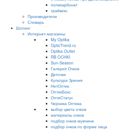
поликарбонат
трайвекс
Производители
Словарь
Шопинг
Интернет-магазины
My Optika
OpticTrend.ru
Optika Outlet
RB OCHKI
Sun-Season
Галерея Очков
Деточки
Культура Зрения
НетОптик
ОптикБокс
ОптиСтатус
Черника Оптика
выбор цвета очков
материалы очков
подбор очков мужчине
подбор очков по форме лица