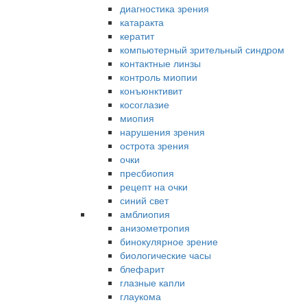
диагностика зрения
катаракта
кератит
компьютерный зрительный синдром
контактные линзы
контроль миопии
конъюнктивит
косоглазие
миопия
нарушения зрения
острота зрения
очки
пресбиопия
рецепт на очки
синий свет
амблиопия
анизометропия
бинокулярное зрение
биологические часы
блефарит
глазные капли
глаукома