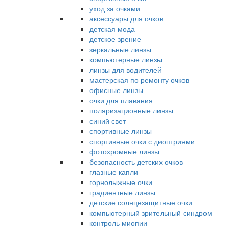
уход за очками
аксессуары для очков
детская мода
детское зрение
зеркальные линзы
компьютерные линзы
линзы для водителей
мастерская по ремонту очков
офисные линзы
очки для плавания
поляризационные линзы
синий свет
спортивные линзы
спортивные очки с диоптриями
фотохромные линзы
безопасность детских очков
глазные капли
горнолыжные очки
градиентные линзы
детские солнцезащитные очки
компьютерный зрительный синдром
контроль миопии