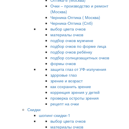
Оптика-8 (Москва)
Очки – производство и ремонт
(Москва)
Черника-Оптика ( Москва)
Черника-Оптика (Спб)
выбор цвета очков
материалы очков
подбор очков мужчине
подбор очков по форме лица
подбор очков ребёнку
подбор солнцезащитных очков
формы очков
защита глаз от УФ-излучения
здоровье глаз
зрение и возраст
как сохранить зрение
коррекция зрения у детей
проверка остроты зрения
рецепт на очки
Скидки
шопинг-скидки-1
выбор цвета очков
материалы очков