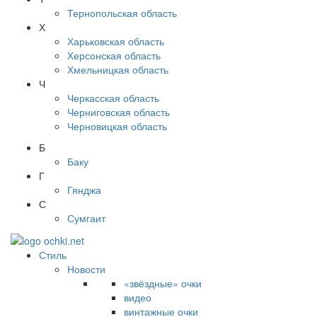
Тернопольская область
Х
Харьковская область
Херсонская область
Хмельницкая область
Ч
Черкасская область
Черниговская область
Черновицкая область
Б
Баку
Г
Гянджа
С
Сумгаит
Стиль
Новости
«звёздные» очки
видео
винтажные очки