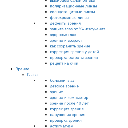
выбираем салон оптики
поляризационные линзы
солнцезащитные линзы
фотохромные линзы
дефекты зрения
защита глаз от УФ-излучения
здоровье глаз
зрение и возраст
как сохранить зрение
коррекция зрения у детей
проверка остроты зрения
рецепт на очки
Зрение
Глаза
болезни глаз
детское зрение
зрение
зрение и компьютер
зрение после 40 лет
коррекция зрения
нарушения зрения
проверка зрения
астигматизм