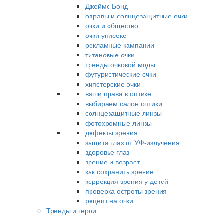
Джеймс Бонд
оправы и солнцезащитные очки
очки и общество
очки унисекс
рекламные кампании
титановые очки
тренды очковой моды
футуристические очки
хипстерские очки
ваши права в оптике
выбираем салон оптики
солнцезащитные линзы
фотохромные линзы
дефекты зрения
защита глаз от УФ-излучения
здоровье глаз
зрение и возраст
как сохранить зрение
коррекция зрения у детей
проверка остроты зрения
рецепт на очки
Тренды и герои