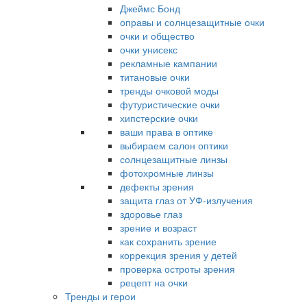
Джеймс Бонд
оправы и солнцезащитные очки
очки и общество
очки унисекс
рекламные кампании
титановые очки
тренды очковой моды
футуристические очки
хипстерские очки
ваши права в оптике
выбираем салон оптики
солнцезащитные линзы
фотохромные линзы
дефекты зрения
защита глаз от УФ-излучения
здоровье глаз
зрение и возраст
как сохранить зрение
коррекция зрения у детей
проверка остроты зрения
рецепт на очки
Тренды и герои