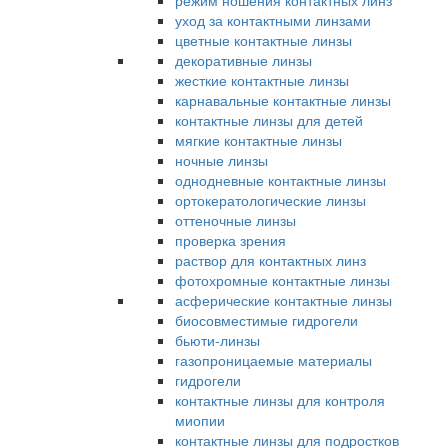
режим ношения контактных линз
уход за контактными линзами
цветные контактные линзы
декоративные линзы
жесткие контактные линзы
карнавальные контактные линзы
контактные линзы для детей
мягкие контактные линзы
ночные линзы
однодневные контактные линзы
ортокератологические линзы
оттеночные линзы
проверка зрения
раствор для контактных линз
фотохромные контактные линзы
асферические контактные линзы
биосовместимые гидрогели
бьюти-линзы
газопроницаемые материалы
гидрогели
контактные линзы для контроля
миопии
контактные линзы для подростков