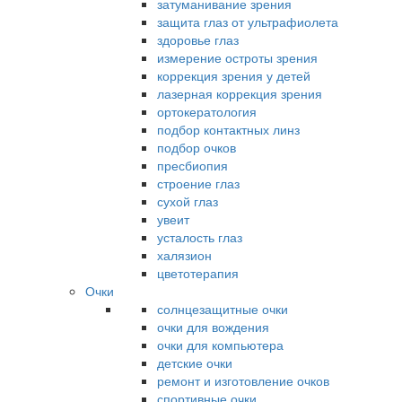
затуманивание зрения
защита глаз от ультрафиолета
здоровье глаз
измерение остроты зрения
коррекция зрения у детей
лазерная коррекция зрения
ортокератология
подбор контактных линз
подбор очков
пресбиопия
строение глаз
сухой глаз
увеит
усталость глаз
халязион
цветотерапия
Очки
солнцезащитные очки
очки для вождения
очки для компьютера
детские очки
ремонт и изготовление очков
спортивные очки