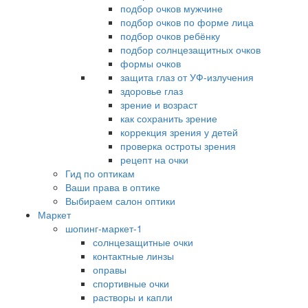
подбор очков мужчине
подбор очков по форме лица
подбор очков ребёнку
подбор солнцезащитных очков
формы очков
защита глаз от УФ-излучения
здоровье глаз
зрение и возраст
как сохранить зрение
коррекция зрения у детей
проверка остроты зрения
рецепт на очки
Гид по оптикам
Ваши права в оптике
Выбираем салон оптики
Маркет
шопинг-маркет-1
солнцезащитные очки
контактные линзы
оправы
спортивные очки
растворы и капли