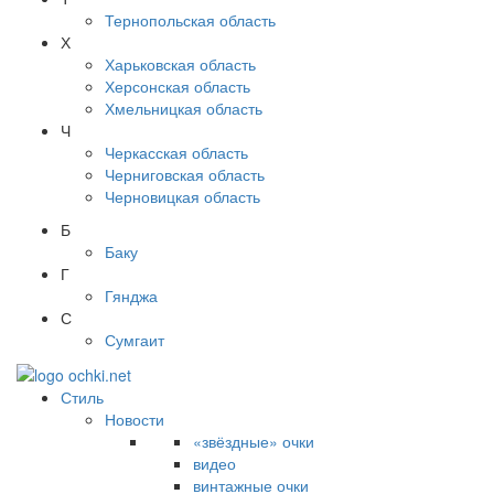
Тернопольская область
Х
Харьковская область
Херсонская область
Хмельницкая область
Ч
Черкасская область
Черниговская область
Черновицкая область
Б
Баку
Г
Гянджа
С
Сумгаит
Стиль
Новости
«звёздные» очки
видео
винтажные очки