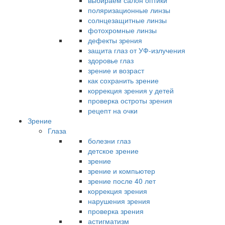
выбираем салон оптики
поляризационные линзы
солнцезащитные линзы
фотохромные линзы
дефекты зрения
защита глаз от УФ-излучения
здоровье глаз
зрение и возраст
как сохранить зрение
коррекция зрения у детей
проверка остроты зрения
рецепт на очки
Зрение
Глаза
болезни глаз
детское зрение
зрение
зрение и компьютер
зрение после 40 лет
коррекция зрения
нарушения зрения
проверка зрения
астигматизм