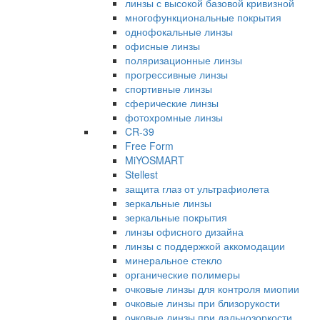
линзы с высокой базовой кривизной
многофункциональные покрытия
однофокальные линзы
офисные линзы
поляризационные линзы
прогрессивные линзы
спортивные линзы
сферические линзы
фотохромные линзы
CR-39
Free Form
MiYOSMART
Stellest
защита глаз от ультрафиолета
зеркальные линзы
зеркальные покрытия
линзы офисного дизайна
линзы с поддержкой аккомодации
минеральное стекло
органические полимеры
очковые линзы для контроля миопии
очковые линзы при близорукости
очковые линзы при дальнозоркости