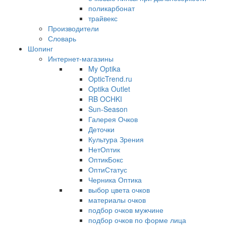
поликарбонат
трайвекс
Производители
Словарь
Шопинг
Интернет-магазины
My Optika
OpticTrend.ru
Optika Outlet
RB OCHKI
Sun-Season
Галерея Очков
Деточки
Культура Зрения
НетОптик
ОптикБокс
ОптиСтатус
Черника Оптика
выбор цвета очков
материалы очков
подбор очков мужчине
подбор очков по форме лица