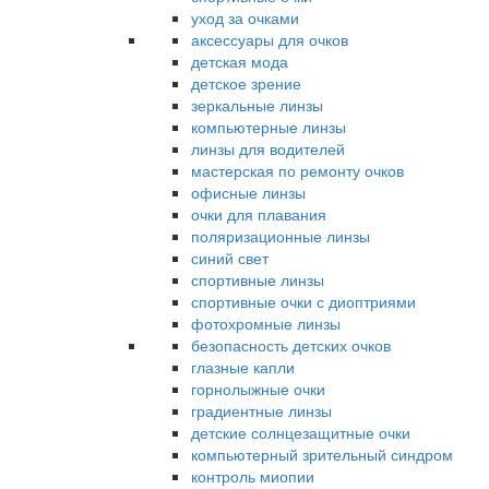
уход за очками
аксессуары для очков
детская мода
детское зрение
зеркальные линзы
компьютерные линзы
линзы для водителей
мастерская по ремонту очков
офисные линзы
очки для плавания
поляризационные линзы
синий свет
спортивные линзы
спортивные очки с диоптриями
фотохромные линзы
безопасность детских очков
глазные капли
горнолыжные очки
градиентные линзы
детские солнцезащитные очки
компьютерный зрительный синдром
контроль миопии