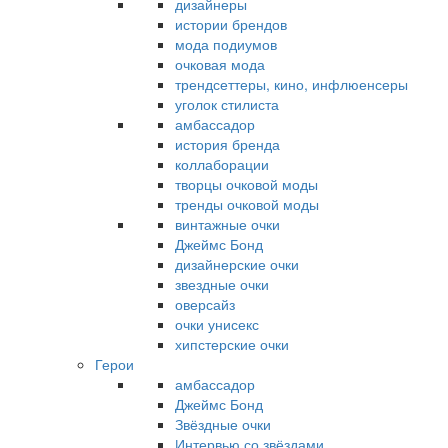
дизайнеры
истории брендов
мода подиумов
очковая мода
трендсеттеры, кино, инфлюенсеры
уголок стилиста
амбассадор
история бренда
коллаборации
творцы очковой моды
тренды очковой моды
винтажные очки
Джеймс Бонд
дизайнерские очки
звездные очки
оверсайз
очки унисекс
хипстерские очки
Герои
амбассадор
Джеймс Бонд
Звёздные очки
Интервью со звёздами