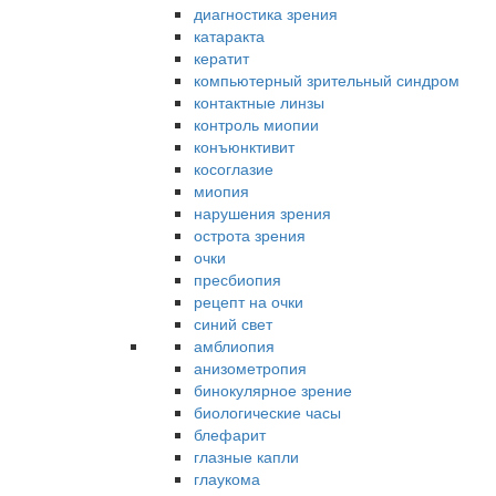
диагностика зрения
катаракта
кератит
компьютерный зрительный синдром
контактные линзы
контроль миопии
конъюнктивит
косоглазие
миопия
нарушения зрения
острота зрения
очки
пресбиопия
рецепт на очки
синий свет
амблиопия
анизометропия
бинокулярное зрение
биологические часы
блефарит
глазные капли
глаукома