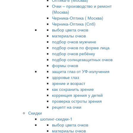
Оптика-8 (Москва)
Очки – производство и ремонт
(Москва)
Черника-Оптика ( Москва)
Черника-Оптика (Спб)
выбор цвета очков
материалы очков
подбор очков мужчине
подбор очков по форме лица
подбор очков ребёнку
подбор солнцезащитных очков
формы очков
защита глаз от УФ-излучения
здоровье глаз
зрение и возраст
как сохранить зрение
коррекция зрения у детей
проверка остроты зрения
рецепт на очки
Скидки
шопинг-скидки-1
выбор цвета очков
материалы очков