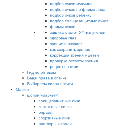
подбор очков мужчине
подбор очков по форме лица
подбор очков ребёнку
подбор солнцезащитных очков
формы очков
защита глаз от УФ-излучения
здоровье глаз
зрение и возраст
как сохранить зрение
коррекция зрения у детей
проверка остроты зрения
рецепт на очки
Гид по оптикам
Ваши права в оптике
Выбираем салон оптики
Маркет
шопинг-маркет-1
солнцезащитные очки
контактные линзы
оправы
спортивные очки
растворы и капли