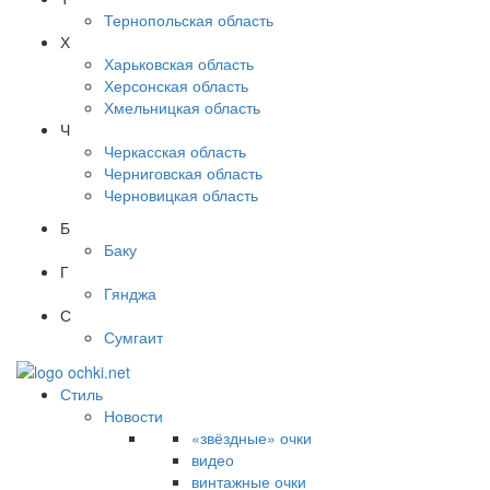
Тернопольская область
Х
Харьковская область
Херсонская область
Хмельницкая область
Ч
Черкасская область
Черниговская область
Черновицкая область
Б
Баку
Г
Гянджа
С
Сумгаит
Стиль
Новости
«звёздные» очки
видео
винтажные очки