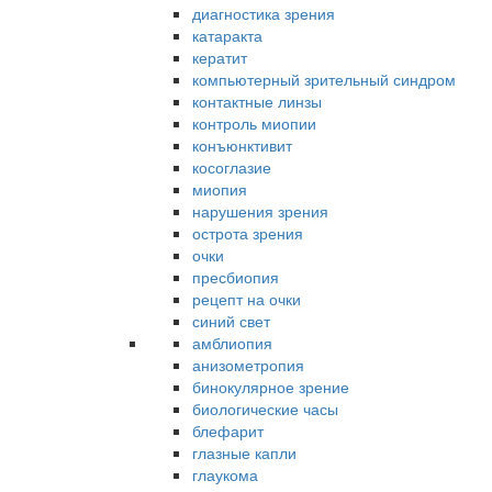
диагностика зрения
катаракта
кератит
компьютерный зрительный синдром
контактные линзы
контроль миопии
конъюнктивит
косоглазие
миопия
нарушения зрения
острота зрения
очки
пресбиопия
рецепт на очки
синий свет
амблиопия
анизометропия
бинокулярное зрение
биологические часы
блефарит
глазные капли
глаукома