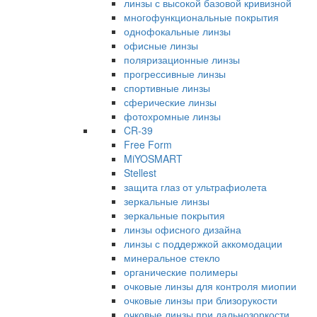
линзы с высокой базовой кривизной
многофункциональные покрытия
однофокальные линзы
офисные линзы
поляризационные линзы
прогрессивные линзы
спортивные линзы
сферические линзы
фотохромные линзы
CR-39
Free Form
MiYOSMART
Stellest
защита глаз от ультрафиолета
зеркальные линзы
зеркальные покрытия
линзы офисного дизайна
линзы с поддержкой аккомодации
минеральное стекло
органические полимеры
очковые линзы для контроля миопии
очковые линзы при близорукости
очковые линзы при дальнозоркости