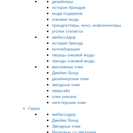
дизайнеры
истории брендов
мода подиумов
очковая мода
трендсеттеры, кино, инфлюенсеры
уголок стилиста
амбассадор
история бренда
коллаборации
творцы очковой моды
тренды очковой моды
винтажные очки
Джеймс Бонд
дизайнерские очки
звездные очки
оверсайз
очки унисекс
хипстерские очки
Герои
амбассадор
Джеймс Бонд
Звёздные очки
Интервью со звёздами