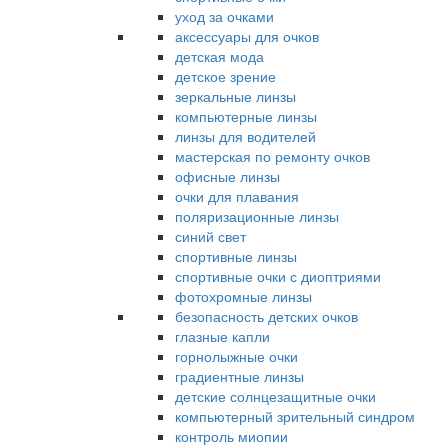
уход за очками
аксессуары для очков
детская мода
детское зрение
зеркальные линзы
компьютерные линзы
линзы для водителей
мастерская по ремонту очков
офисные линзы
очки для плавания
поляризационные линзы
синий свет
спортивные линзы
спортивные очки с диоптриями
фотохромные линзы
безопасность детских очков
глазные капли
горнолыжные очки
градиентные линзы
детские солнцезащитные очки
компьютерный зрительный синдром
контроль миопии