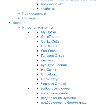
поликарбонат
трайвекс
Производители
Словарь
Шопинг
Интернет-магазины
My Optika
OpticTrend.ru
Optika Outlet
RB OCHKI
Sun-Season
Галерея Очков
Деточки
Культура Зрения
НетОптик
ОптикБокс
ОптиСтатус
Черника Оптика
выбор цвета очков
материалы очков
подбор очков мужчине
подбор очков по форме лица