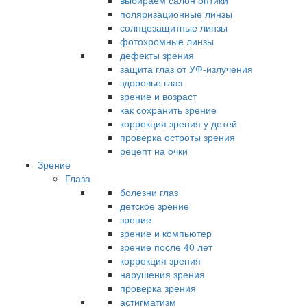
выбираем салон оптики
поляризационные линзы
солнцезащитные линзы
фотохромные линзы
дефекты зрения
защита глаз от УФ-излучения
здоровье глаз
зрение и возраст
как сохранить зрение
коррекция зрения у детей
проверка остроты зрения
рецепт на очки
Зрение
Глаза
болезни глаз
детское зрение
зрение
зрение и компьютер
зрение после 40 лет
коррекция зрения
нарушения зрения
проверка зрения
астигматизм