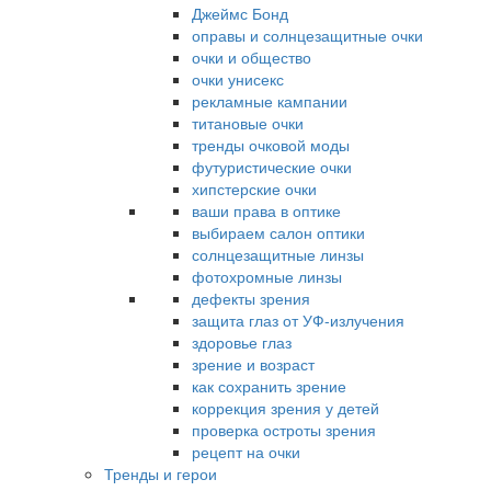
Джеймс Бонд
оправы и солнцезащитные очки
очки и общество
очки унисекс
рекламные кампании
титановые очки
тренды очковой моды
футуристические очки
хипстерские очки
ваши права в оптике
выбираем салон оптики
солнцезащитные линзы
фотохромные линзы
дефекты зрения
защита глаз от УФ-излучения
здоровье глаз
зрение и возраст
как сохранить зрение
коррекция зрения у детей
проверка остроты зрения
рецепт на очки
Тренды и герои