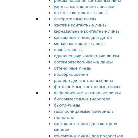
режим ношения контактных линз
уход за контактными линзами
цветные контактные линзы
декоративные линзы
жесткие контактные линзы
карнавальные контактные линзы
контактные линзы для детей
мягкие контактные линзы
ночные линзы
однодневные контактные линзы
ортокератологические линзы
оттеночные линзы
проверка зрения
раствор для контактных линз
фотохромные контактные линзы
асферические контактные линзы
биосовместимые гидрогели
бьюти-линзы
газопроницаемые материалы
гидрогели
контактные линзы для контроля
миопии
контактные линзы для подростков