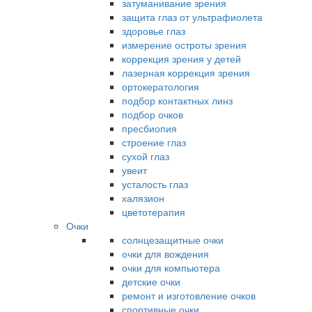
затуманивание зрения
защита глаз от ультрафиолета
здоровье глаз
измерение остроты зрения
коррекция зрения у детей
лазерная коррекция зрения
ортокератология
подбор контактных линз
подбор очков
пресбиопия
строение глаз
сухой глаз
увеит
усталость глаз
халязион
цветотерапия
Очки
солнцезащитные очки
очки для вождения
очки для компьютера
детские очки
ремонт и изготовление очков
спортивные очки